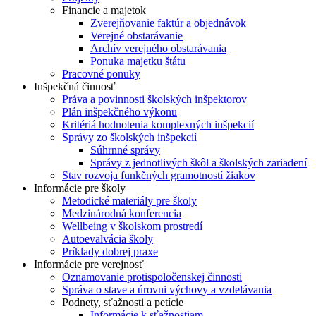
Financie a majetok
Zverejňovanie faktúr a objednávok
Verejné obstarávanie
Archív verejného obstarávania
Ponuka majetku štátu
Pracovné ponuky
Inšpekčná činnosť
Práva a povinnosti školských inšpektorov
Plán inšpekčného výkonu
Kritériá hodnotenia komplexných inšpekcií
Správy zo školských inšpekcií
Súhrnné správy
Správy z jednotlivých škôl a školských zariadení
Stav rozvoja funkčných gramotností žiakov
Informácie pre školy
Metodické materiály pre školy
Medzinárodná konferencia
Wellbeing v školskom prostredí
Autoevalvácia školy
Príklady dobrej praxe
Informácie pre verejnosť
Oznamovanie protispoločenskej činnosti
Správa o stave a úrovni výchovy a vzdelávania
Podnety, sťažnosti a petície
Informácie k sťažnostiam