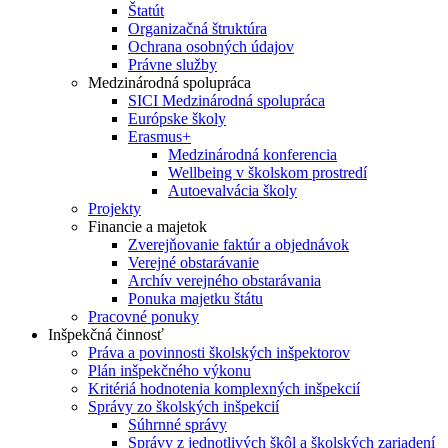
Štatút
Organizačná štruktúra
Ochrana osobných údajov
Právne služby
Medzinárodná spolupráca
SICI Medzinárodná spolupráca
Európske školy
Erasmus+
Medzinárodná konferencia
Wellbeing v školskom prostredí
Autoevalvácia školy
Projekty
Financie a majetok
Zverejňovanie faktúr a objednávok
Verejné obstarávanie
Archív verejného obstarávania
Ponuka majetku štátu
Pracovné ponuky
Inšpekčná činnosť
Práva a povinnosti školských inšpektorov
Plán inšpekčného výkonu
Kritériá hodnotenia komplexných inšpekcií
Správy zo školských inšpekcií
Súhrnné správy
Správy z jednotlivých škôl a školských zariadení