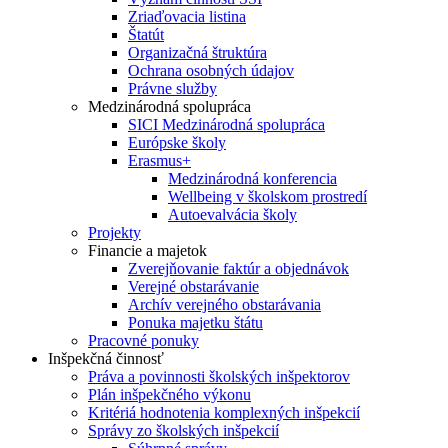
Zriaďovacia listina
Štatút
Organizačná štruktúra
Ochrana osobných údajov
Právne služby
Medzinárodná spolupráca
SICI Medzinárodná spolupráca
Európske školy
Erasmus+
Medzinárodná konferencia
Wellbeing v školskom prostredí
Autoevalvácia školy
Projekty
Financie a majetok
Zverejňovanie faktúr a objednávok
Verejné obstarávanie
Archív verejného obstarávania
Ponuka majetku štátu
Pracovné ponuky
Inšpekčná činnosť
Práva a povinnosti školských inšpektorov
Plán inšpekčného výkonu
Kritériá hodnotenia komplexných inšpekcií
Správy zo školských inšpekcií