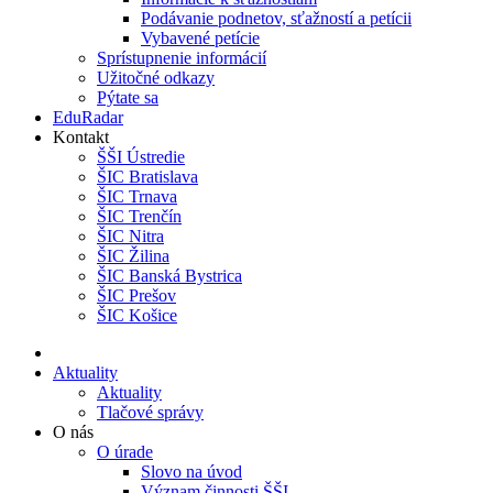
Podávanie podnetov, sťažností a petícii
Vybavené petície
Sprístupnenie informácií
Užitočné odkazy
Pýtate sa
EduRadar
Kontakt
ŠŠI Ústredie
ŠIC Bratislava
ŠIC Trnava
ŠIC Trenčín
ŠIC Nitra
ŠIC Žilina
ŠIC Banská Bystrica
ŠIC Prešov
ŠIC Košice
Aktuality
Aktuality
Tlačové správy
O nás
O úrade
Slovo na úvod
Význam činnosti ŠŠI