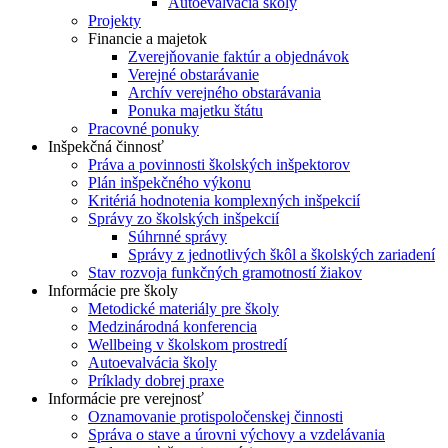
Autoevalvácia školy
Projekty
Financie a majetok
Zverejňovanie faktúr a objednávok
Verejné obstarávanie
Archív verejného obstarávania
Ponuka majetku štátu
Pracovné ponuky
Inšpekčná činnosť
Práva a povinnosti školských inšpektorov
Plán inšpekčného výkonu
Kritériá hodnotenia komplexných inšpekcií
Správy zo školských inšpekcií
Súhrnné správy
Správy z jednotlivých škôl a školských zariadení
Stav rozvoja funkčných gramotností žiakov
Informácie pre školy
Metodické materiály pre školy
Medzinárodná konferencia
Wellbeing v školskom prostredí
Autoevalvácia školy
Príklady dobrej praxe
Informácie pre verejnosť
Oznamovanie protispoločenskej činnosti
Správa o stave a úrovni výchovy a vzdelávania