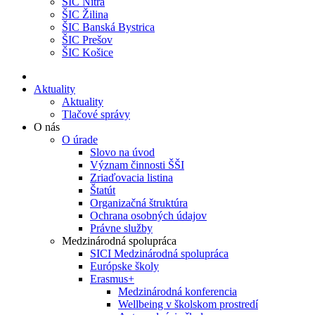
ŠIC Nitra
ŠIC Žilina
ŠIC Banská Bystrica
ŠIC Prešov
ŠIC Košice
Aktuality
Aktuality
Tlačové správy
O nás
O úrade
Slovo na úvod
Význam činnosti ŠŠI
Zriaďovacia listina
Štatút
Organizačná štruktúra
Ochrana osobných údajov
Právne služby
Medzinárodná spolupráca
SICI Medzinárodná spolupráca
Európske školy
Erasmus+
Medzinárodná konferencia
Wellbeing v školskom prostredí