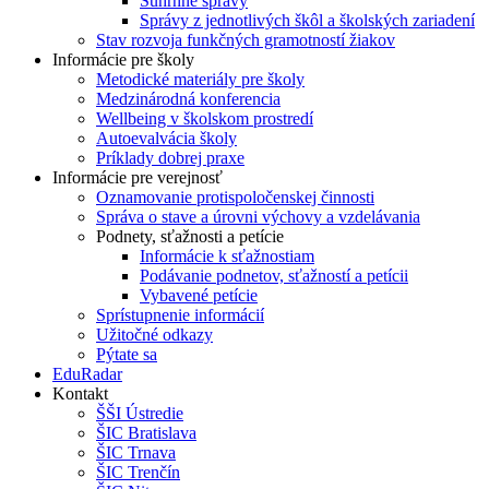
Súhrnné správy
Správy z jednotlivých škôl a školských zariadení
Stav rozvoja funkčných gramotností žiakov
Informácie pre školy
Metodické materiály pre školy
Medzinárodná konferencia
Wellbeing v školskom prostredí
Autoevalvácia školy
Príklady dobrej praxe
Informácie pre verejnosť
Oznamovanie protispoločenskej činnosti
Správa o stave a úrovni výchovy a vzdelávania
Podnety, sťažnosti a petície
Informácie k sťažnostiam
Podávanie podnetov, sťažností a petícii
Vybavené petície
Sprístupnenie informácií
Užitočné odkazy
Pýtate sa
EduRadar
Kontakt
ŠŠI Ústredie
ŠIC Bratislava
ŠIC Trnava
ŠIC Trenčín