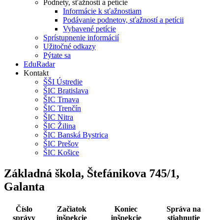
Podnety, sťažnosti a petície
Informácie k sťažnostiam
Podávanie podnetov, sťažností a petícii
Vybavené petície
Sprístupnenie informácií
Užitočné odkazy
Pýtate sa
EduRadar
Kontakt
ŠŠI Ústredie
ŠIC Bratislava
ŠIC Trnava
ŠIC Trenčín
ŠIC Nitra
ŠIC Žilina
ŠIC Banská Bystrica
ŠIC Prešov
ŠIC Košice
Základná škola, Štefánikova 745/1,
Galanta
Číslo
Začiatok
Koniec
Správa na
správy
inšpekcie
inšpekcie
stiahnutie