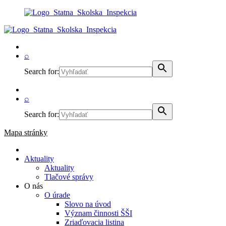
⌕
Search for:
⌕
Search for:
Mapa stránky
Aktuality
Aktuality
Tlačové správy
O nás
O úrade
Slovo na úvod
Význam činnosti ŠŠI
Zriaďovacia listina