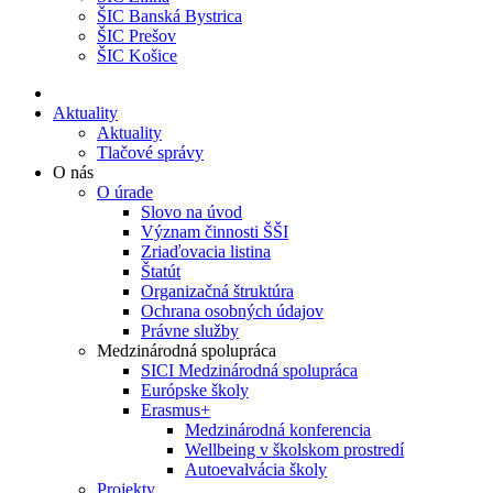
ŠIC Banská Bystrica
ŠIC Prešov
ŠIC Košice
Aktuality
Aktuality
Tlačové správy
O nás
O úrade
Slovo na úvod
Význam činnosti ŠŠI
Zriaďovacia listina
Štatút
Organizačná štruktúra
Ochrana osobných údajov
Právne služby
Medzinárodná spolupráca
SICI Medzinárodná spolupráca
Európske školy
Erasmus+
Medzinárodná konferencia
Wellbeing v školskom prostredí
Autoevalvácia školy
Projekty