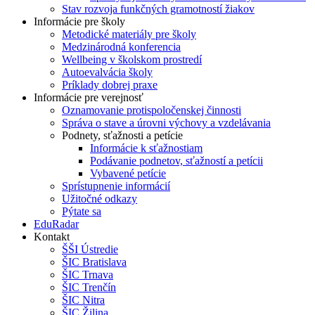
Stav rozvoja funkčných gramotností žiakov
Informácie pre školy
Metodické materiály pre školy
Medzinárodná konferencia
Wellbeing v školskom prostredí
Autoevalvácia školy
Príklady dobrej praxe
Informácie pre verejnosť
Oznamovanie protispoločenskej činnosti
Správa o stave a úrovni výchovy a vzdelávania
Podnety, sťažnosti a petície
Informácie k sťažnostiam
Podávanie podnetov, sťažností a petícii
Vybavené petície
Sprístupnenie informácií
Užitočné odkazy
Pýtate sa
EduRadar
Kontakt
ŠŠI Ústredie
ŠIC Bratislava
ŠIC Trnava
ŠIC Trenčín
ŠIC Nitra
ŠIC Žilina