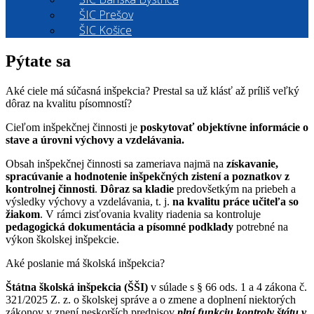
ŠIC Prešov
ŠIC Košice
Pýtate sa
Aké ciele má súčasná inšpekcia? Prestal sa už klásť až príliš veľký
dôraz na kvalitu písomností?
Cieľom inšpekčnej činnosti je
poskytovať objektívne informácie o
stave a úrovni výchovy a vzdelávania.
Obsah inšpekčnej činnosti sa zameriava najmä na
získavanie,
spracúvanie a hodnotenie inšpekčných zistení a poznatkov z
kontrolnej činnosti
.
Dôraz sa kladie
predovšetkým na priebeh a
výsledky výchovy a vzdelávania, t. j.
na
kvalitu práce učiteľa so
žiakom
. V rámci zisťovania kvality riadenia sa kontroluje
pedagogická dokumentácia a písomné podklady
potrebné na
výkon školskej inšpekcie.
Aké poslanie má školská inšpekcia?
Štátna školská inšpekcia (ŠŠI)
v súlade s § 66 ods. 1 a 4 zákona č.
321/2025 Z. z. o školskej správe a o zmene a doplnení niektorých
zákonov v znení neskorších predpisov
plní funkciu kontroly štátu v