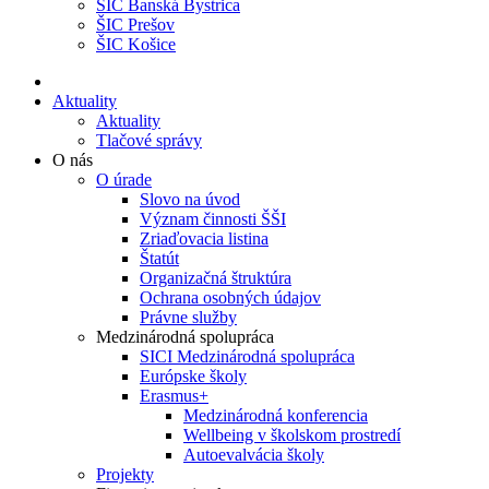
ŠIC Banská Bystrica
ŠIC Prešov
ŠIC Košice
Aktuality
Aktuality
Tlačové správy
O nás
O úrade
Slovo na úvod
Význam činnosti ŠŠI
Zriaďovacia listina
Štatút
Organizačná štruktúra
Ochrana osobných údajov
Právne služby
Medzinárodná spolupráca
SICI Medzinárodná spolupráca
Európske školy
Erasmus+
Medzinárodná konferencia
Wellbeing v školskom prostredí
Autoevalvácia školy
Projekty