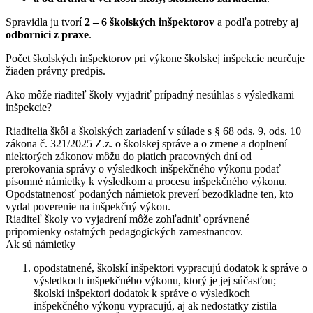
Spravidla ju tvorí
2 – 6 školských inšpektorov
a podľa potreby aj
odborníci z praxe
.
Počet školských inšpektorov pri výkone školskej inšpekcie neurčuje
žiaden právny predpis.
Ako môže riaditeľ školy vyjadriť prípadný nesúhlas s výsledkami
inšpekcie?
Riaditelia škôl a školských zariadení v súlade s § 68 ods. 9, ods. 10
zákona č. 321/2025 Z.z. o školskej správe a o zmene a doplnení
niektorých zákonov môžu do piatich pracovných dní od
prerokovania správy o výsledkoch inšpekčného výkonu podať
písomné námietky k výsledkom a procesu inšpekčného výkonu.
Opodstatnenosť podaných námietok preverí bezodkladne ten, kto
vydal poverenie na inšpekčný výkon.
Riaditeľ školy vo vyjadrení môže zohľadniť oprávnené
pripomienky ostatných pedagogických zamestnancov.
Ak sú námietky
opodstatnené, školskí inšpektori vypracujú dodatok k správe o
výsledkoch inšpekčného výkonu, ktorý je jej súčasťou;
školskí inšpektori dodatok k správe o výsledkoch
inšpekčného výkonu vypracujú, aj ak nedostatky zistila