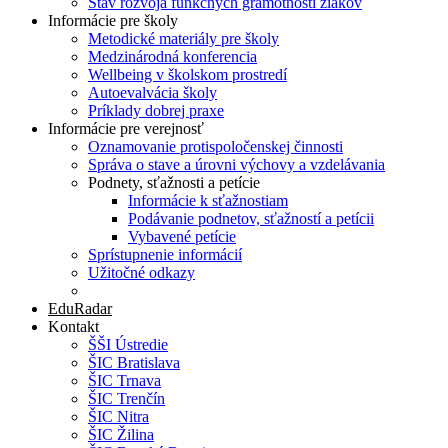
Stav rozvoja funkčných gramotností žiakov
Informácie pre školy
Metodické materiály pre školy
Medzinárodná konferencia
Wellbeing v školskom prostredí
Autoevalvácia školy
Príklady dobrej praxe
Informácie pre verejnosť
Oznamovanie protispoločenskej činnosti
Správa o stave a úrovni výchovy a vzdelávania
Podnety, sťažnosti a petície
Informácie k sťažnostiam
Podávanie podnetov, sťažností a petícii
Vybavené petície
Sprístupnenie informácií
Užitočné odkazy
Pýtate sa
EduRadar
Kontakt
ŠŠI Ústredie
ŠIC Bratislava
ŠIC Trnava
ŠIC Trenčín
ŠIC Nitra
ŠIC Žilina