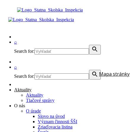
⌕
Search for:
⌕
Mapa stránky
Search for:
Aktuality
Aktuality
Tlačové správy
O nás
O úrade
Slovo na úvod
Význam činnosti ŠŠI
Zriaďovacia listina