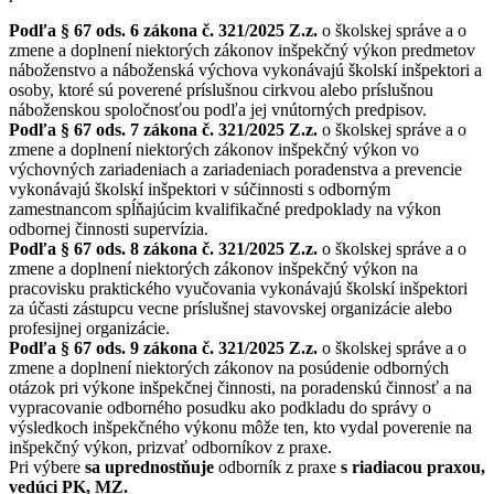
Podľa § 67 ods. 6 zákona č. 321/2025 Z.z.
o školskej správe a o
zmene a doplnení niektorých zákonov inšpekčný výkon predmetov
náboženstvo a náboženská výchova vykonávajú školskí inšpektori a
osoby, ktoré sú poverené príslušnou cirkvou alebo príslušnou
náboženskou spoločnosťou podľa jej vnútorných predpisov.
Podľa § 67 ods. 7 zákona č. 321/2025 Z.z.
o školskej správe a o
zmene a doplnení niektorých zákonov inšpekčný výkon vo
výchovných zariadeniach a zariadeniach poradenstva a prevencie
vykonávajú školskí inšpektori v súčinnosti s odborným
zamestnancom spĺňajúcim kvalifikačné predpoklady na výkon
odbornej činnosti supervízia.
Podľa § 67 ods. 8 zákona č. 321/2025 Z.z.
o školskej správe a o
zmene a doplnení niektorých zákonov inšpekčný výkon na
pracovisku praktického vyučovania vykonávajú školskí inšpektori
za účasti zástupcu vecne príslušnej stavovskej organizácie alebo
profesijnej organizácie.
Podľa § 67 ods. 9 zákona č. 321/2025 Z.z.
o školskej správe a o
zmene a doplnení niektorých zákonov na posúdenie odborných
otázok pri výkone inšpekčnej činnosti, na poradenskú činnosť a na
vypracovanie odborného posudku ako podkladu do správy o
výsledkoch inšpekčného výkonu môže ten, kto vydal poverenie na
inšpekčný výkon, prizvať odborníkov z praxe.
Pri výbere
sa uprednostňuje
odborník z praxe
s riadiacou praxou,
vedúci PK, MZ.