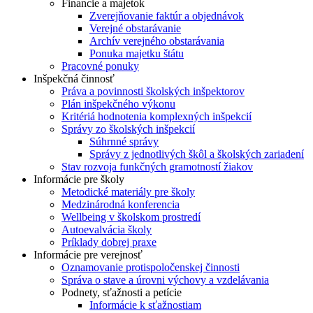
Financie a majetok
Zverejňovanie faktúr a objednávok
Verejné obstarávanie
Archív verejného obstarávania
Ponuka majetku štátu
Pracovné ponuky
Inšpekčná činnosť
Práva a povinnosti školských inšpektorov
Plán inšpekčného výkonu
Kritériá hodnotenia komplexných inšpekcií
Správy zo školských inšpekcií
Súhrnné správy
Správy z jednotlivých škôl a školských zariadení
Stav rozvoja funkčných gramotností žiakov
Informácie pre školy
Metodické materiály pre školy
Medzinárodná konferencia
Wellbeing v školskom prostredí
Autoevalvácia školy
Príklady dobrej praxe
Informácie pre verejnosť
Oznamovanie protispoločenskej činnosti
Správa o stave a úrovni výchovy a vzdelávania
Podnety, sťažnosti a petície
Informácie k sťažnostiam