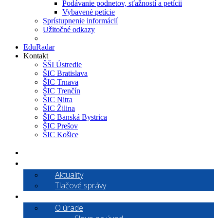
Podávanie podnetov, sťažností a petícii
Vybavené petície
Sprístupnenie informácií
Užitočné odkazy
Pýtate sa
EduRadar
Kontakt
ŠŠI Ústredie
ŠIC Bratislava
ŠIC Trnava
ŠIC Trenčín
ŠIC Nitra
ŠIC Žilina
ŠIC Banská Bystrica
ŠIC Prešov
ŠIC Košice
Aktuality
Aktuality
Tlačové správy
O nás
O úrade