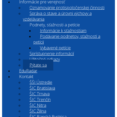
Informácie pre verejnosť
Oznamovanie protispoločenskej činnosti
Správa o stave a úrovni výchovy a
vzdelávania
Podnety, sťažnosti a petície
Informácie k sťažnostiam
Podávanie podnetov, sťažností a
petícii
Vybavené petície
Sprístupnenie informácií
Užitočné odkazy
Pýtate sa
EduRadar
Kontakt
ŠŠI Ústredie
ŠIC Bratislava
ŠIC Trnava
ŠIC Trenčín
ŠIC Nitra
ŠIC Žilina
ŠIC Banská Bystrica