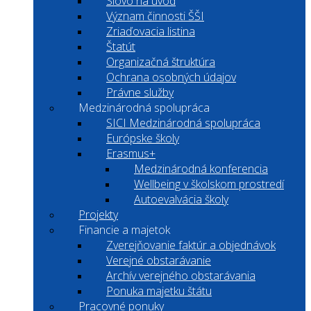
Slovo na úvod
Význam činnosti ŠŠI
Zriaďovacia listina
Štatút
Organizačná štruktúra
Ochrana osobných údajov
Právne služby
Medzinárodná spolupráca
SICI Medzinárodná spolupráca
Európske školy
Erasmus+
Medzinárodná konferencia
Wellbeing v školskom prostredí
Autoevalvácia školy
Projekty
Financie a majetok
Zverejňovanie faktúr a objednávok
Verejné obstarávanie
Archív verejného obstarávania
Ponuka majetku štátu
Pracovné ponuky