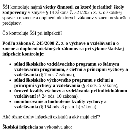
ŠŠI kontroluje najmä
všetky činnosti, za ktoré je riaditeľ školy
zodpovedný
v zmysle § 14 zákona č. 321/2025 Z. z. o školskej
správe a o zmene a doplnení niektorých zákonov v znení neskorších
predpisov.
Čo kontroluje ŠŠI pri inšpekcii?
Podľa zákona č. 245/2008 Z. z. o výchove a vzdelávaní a o
zmene a doplnení niektorých zákonov sa pri výkone školskej
inšpekcie kontroluje:
súlad školského vzdelávacieho programu so štátnym
vzdelávacím programom, s cieľmi a princípmi výchovy a
vzdelávania
(§ 7 ods.7 zákona),
súlad školského výchovného programu s cieľmi a
princípmi výchovy a vzdelávania
(§ 8 ods. 5 zákona),
úroveň kvality výchovy a vzdelávania pri individuálnom
vzdelávaní
(§ 24 ods. 10 zákona),
monitorovanie a hodnotenie kvality výchovy a
vzdelávania
(§ 154 ods. 8 písm. b) zákona).
Aké rôzne druhy inšpekcií existujú a aký majú cieľ?
Školská inšpekcia
sa vykonáva ako: