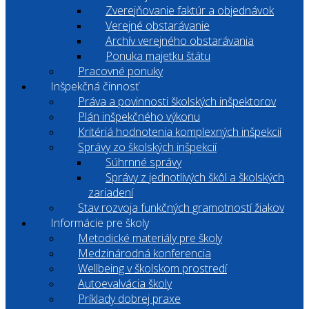
Zverejňovanie faktúr a objednávok
Verejné obstarávanie
Archív verejného obstarávania
Ponuka majetku štátu
Pracovné ponuky
Inšpekčná činnosť
Práva a povinnosti školských inšpektorov
Plán inšpekčného výkonu
Kritériá hodnotenia komplexných inšpekcií
Správy zo školských inšpekcií
Súhrnné správy
Správy z jednotlivých škôl a školských
zariadení
Stav rozvoja funkčných gramotností žiakov
Informácie pre školy
Metodické materiály pre školy
Medzinárodná konferencia
Wellbeing v školskom prostredí
Autoevalvácia školy
Príklady dobrej praxe