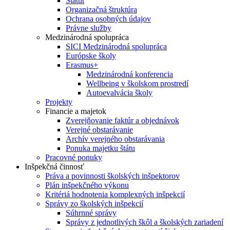
Štatút
Organizačná štruktúra
Ochrana osobných údajov
Právne služby
Medzinárodná spolupráca
SICI Medzinárodná spolupráca
Európske školy
Erasmus+
Medzinárodná konferencia
Wellbeing v školskom prostredí
Autoevalvácia školy
Projekty
Financie a majetok
Zverejňovanie faktúr a objednávok
Verejné obstarávanie
Archív verejného obstarávania
Ponuka majetku štátu
Pracovné ponuky
Inšpekčná činnosť
Práva a povinnosti školských inšpektorov
Plán inšpekčného výkonu
Kritériá hodnotenia komplexných inšpekcií
Správy zo školských inšpekcií
Súhrnné správy
Správy z jednotlivých škôl a školských zariadení