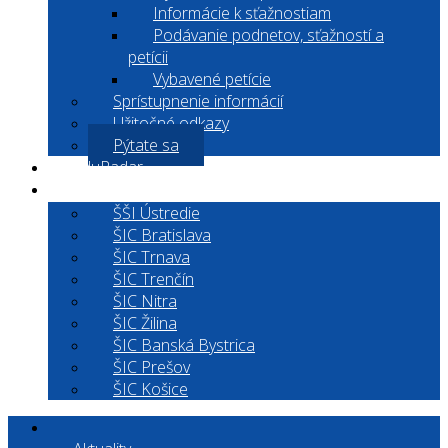
Informácie k sťažnostiam
Podávanie podnetov, sťažností a
petícii
Vybavené petície
Sprístupnenie informácií
Užitočné odkazy
Pýtate sa
EduRadar
Kontakt
ŠŠI Ústredie
ŠIC Bratislava
ŠIC Trnava
ŠIC Trenčín
ŠIC Nitra
ŠIC Žilina
ŠIC Banská Bystrica
ŠIC Prešov
ŠIC Košice