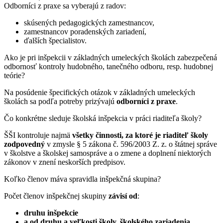
Odborníci z praxe sa vyberajú z radov:
skúsených pedagogických zamestnancov,
zamestnancov poradenských zariadení,
ďalších špecialistov.
Ako je pri inšpekcii v základných umeleckých školách zabezpečená
odbornosť kontroly hudobného, tanečného odboru, resp. hudobnej
teórie?
Na posúdenie špecifických otázok v základných umeleckých
školách sa podľa potreby prizývajú
odborníci z praxe
.
Čo konkrétne sleduje školská inšpekcia v práci riaditeľa školy?
ŠŠI kontroluje najmä
všetky činnosti, za ktoré je riaditeľ školy
zodpovedný
v zmysle § 5 zákona č. 596/2003 Z. z. o štátnej správe
v školstve a školskej samospráve a o zmene a doplnení niektorých
zákonov v znení neskorších predpisov.
Koľko členov máva spravidla inšpekčná skupina?
Počet členov inšpekčnej skupiny
závisí od
:
druhu inšpekcie
a od druhu a veľkosti školy, školského zariadenia
.