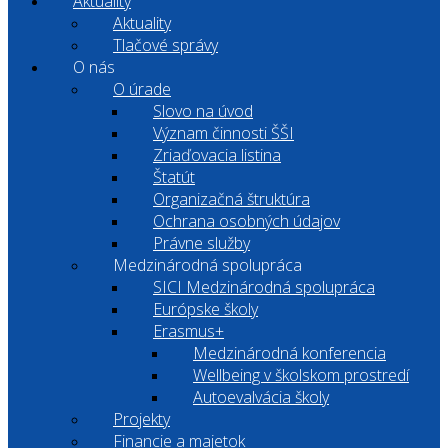
Aktuality
Aktuality
Tlačové správy
O nás
O úrade
Slovo na úvod
Význam činnosti ŠŠI
Zriaďovacia listina
Štatút
Organizačná štruktúra
Ochrana osobných údajov
Právne služby
Medzinárodná spolupráca
SICI Medzinárodná spolupráca
Európske školy
Erasmus+
Medzinárodná konferencia
Wellbeing v školskom prostredí
Autoevalvácia školy
Projekty
Financie a majetok