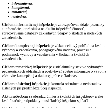
informatívna,
komplexná,
tematická,
následná
.
Cieľom informatívnej inšpekcie
je zabezpečovať údaje, poznatky
a informácie, ktoré slúžia na ďalšiu inšpekčnú činnosť,
spracovávanie databázy základných údajov o školách a školských
zariadeniach.
Cieľom komplexnej inšpekcie
je získať celkový pohľad na kvalitu
výchovy a vzdelávania, pedagogického riadenia, procesu a
podmienok výchovy a vzdelávania v školách a školských
zariadeniach.
Cieľom tematickej inšpekcie
je zistiť aktuálny stav vo vybraných
pedagogických oblastiach a poskytovať spätné informácie o vývoji a
efektivite koncepčnej a riadiacej práce v školstve.
Cieľom následnej inšpekcie
je kontrola odstránenia nedostatkov
zistených pri predchádzajúcej inšpekcii.
Akým spôsobom sa obsadzujú miesta školských inšpektorov a aké
kvalifikačné predpoklady musí školský inšpektor spĺňať?