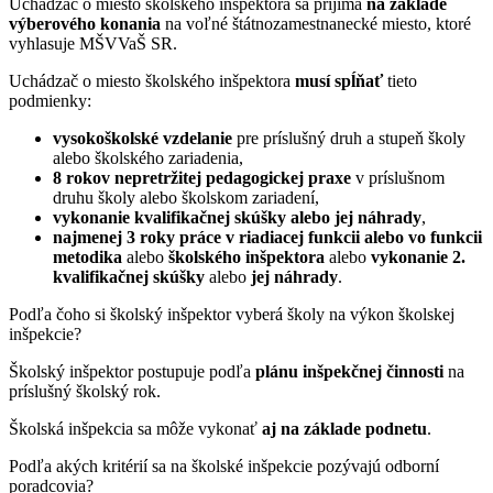
Uchádzač o miesto školského inšpektora sa prijíma
na základe
výberového konania
na voľné štátnozamestnanecké miesto, ktoré
vyhlasuje MŠVVaŠ SR.
Uchádzač o miesto školského inšpektora
musí spĺňať
tieto
podmienky:
vysokoškolské vzdelanie
pre príslušný druh a stupeň školy
alebo školského zariadenia,
8 rokov nepretržitej pedagogickej praxe
v príslušnom
druhu školy alebo školskom zariadení,
vykonanie
kvalifikačnej skúšky alebo jej náhrady
,
najmenej 3 roky práce v riadiacej funkcii alebo vo funkcii
metodika
alebo
školského inšpektora
alebo
vykonanie 2.
kvalifikačnej skúšky
alebo
jej náhrady
.
Podľa čoho si školský inšpektor vyberá školy na výkon školskej
inšpekcie?
Školský inšpektor postupuje podľa
plánu inšpekčnej činnosti
na
príslušný školský rok.
Školská inšpekcia sa môže vykonať
aj na základe podnetu
.
Podľa akých kritérií sa na školské inšpekcie pozývajú odborní
poradcovia?