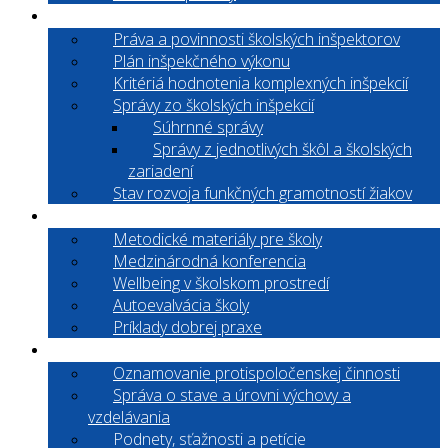
Inšpekčná činnosť
Práva a povinnosti školských inšpektorov
Plán inšpekčného výkonu
Kritériá hodnotenia komplexných inšpekcií
Správy zo školských inšpekcií
Súhrnné správy
Správy z jednotlivých škôl a školských
zariadení
Stav rozvoja funkčných gramotností žiakov
Informácie pre školy
Metodické materiály pre školy
Medzinárodná konferencia
Wellbeing v školskom prostredí
Autoevalvácia školy
Príklady dobrej praxe
Informácie pre verejnosť
Oznamovanie protispoločenskej činnosti
Správa o stave a úrovni výchovy a
vzdelávania
Podnety, sťažnosti a petície