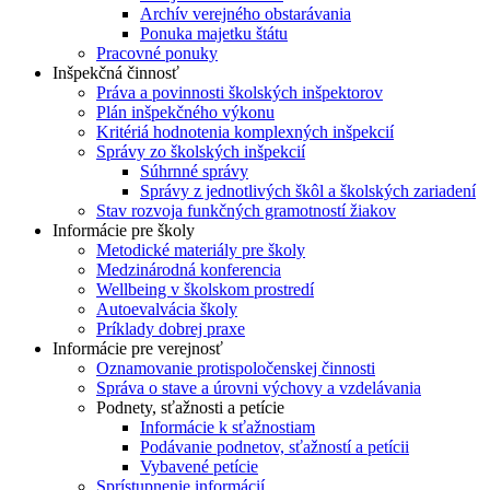
Archív verejného obstarávania
Ponuka majetku štátu
Pracovné ponuky
Inšpekčná činnosť
Práva a povinnosti školských inšpektorov
Plán inšpekčného výkonu
Kritériá hodnotenia komplexných inšpekcií
Správy zo školských inšpekcií
Súhrnné správy
Správy z jednotlivých škôl a školských zariadení
Stav rozvoja funkčných gramotností žiakov
Informácie pre školy
Metodické materiály pre školy
Medzinárodná konferencia
Wellbeing v školskom prostredí
Autoevalvácia školy
Príklady dobrej praxe
Informácie pre verejnosť
Oznamovanie protispoločenskej činnosti
Správa o stave a úrovni výchovy a vzdelávania
Podnety, sťažnosti a petície
Informácie k sťažnostiam
Podávanie podnetov, sťažností a petícii
Vybavené petície
Sprístupnenie informácií