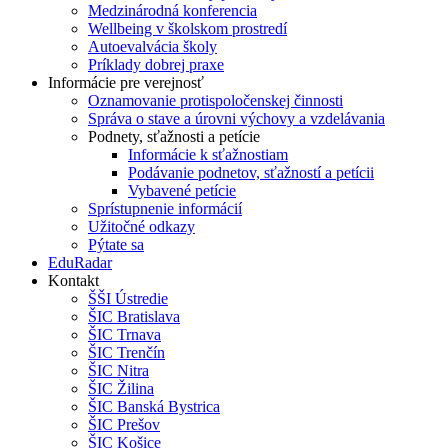
Medzinárodná konferencia
Wellbeing v školskom prostredí
Autoevalvácia školy
Príklady dobrej praxe
Informácie pre verejnosť
Oznamovanie protispoločenskej činnosti
Správa o stave a úrovni výchovy a vzdelávania
Podnety, sťažnosti a petície
Informácie k sťažnostiam
Podávanie podnetov, sťažností a petícii
Vybavené petície
Sprístupnenie informácií
Užitočné odkazy
Pýtate sa
EduRadar
Kontakt
ŠŠI Ústredie
ŠIC Bratislava
ŠIC Trnava
ŠIC Trenčín
ŠIC Nitra
ŠIC Žilina
ŠIC Banská Bystrica
ŠIC Prešov
ŠIC Košice