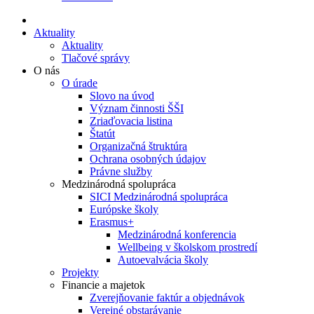
Aktuality
Aktuality
Tlačové správy
O nás
O úrade
Slovo na úvod
Význam činnosti ŠŠI
Zriaďovacia listina
Štatút
Organizačná štruktúra
Ochrana osobných údajov
Právne služby
Medzinárodná spolupráca
SICI Medzinárodná spolupráca
Európske školy
Erasmus+
Medzinárodná konferencia
Wellbeing v školskom prostredí
Autoevalvácia školy
Projekty
Financie a majetok
Zverejňovanie faktúr a objednávok
Verejné obstarávanie