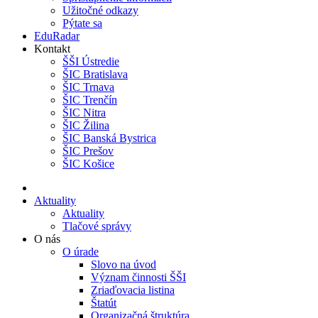
Užitočné odkazy
Pýtate sa
EduRadar
Kontakt
ŠŠI Ústredie
ŠIC Bratislava
ŠIC Trnava
ŠIC Trenčín
ŠIC Nitra
ŠIC Žilina
ŠIC Banská Bystrica
ŠIC Prešov
ŠIC Košice
Aktuality
Aktuality
Tlačové správy
O nás
O úrade
Slovo na úvod
Význam činnosti ŠŠI
Zriaďovacia listina
Štatút
Organizačná štruktúra