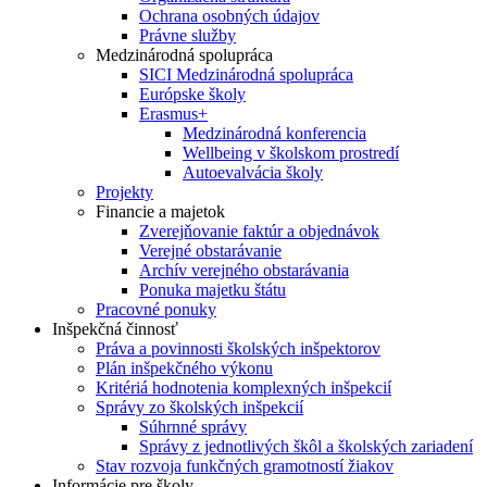
Ochrana osobných údajov
Právne služby
Medzinárodná spolupráca
SICI Medzinárodná spolupráca
Európske školy
Erasmus+
Medzinárodná konferencia
Wellbeing v školskom prostredí
Autoevalvácia školy
Projekty
Financie a majetok
Zverejňovanie faktúr a objednávok
Verejné obstarávanie
Archív verejného obstarávania
Ponuka majetku štátu
Pracovné ponuky
Inšpekčná činnosť
Práva a povinnosti školských inšpektorov
Plán inšpekčného výkonu
Kritériá hodnotenia komplexných inšpekcií
Správy zo školských inšpekcií
Súhrnné správy
Správy z jednotlivých škôl a školských zariadení
Stav rozvoja funkčných gramotností žiakov
Informácie pre školy