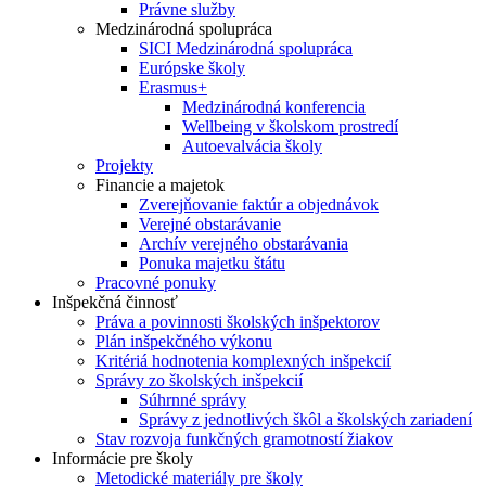
Právne služby
Medzinárodná spolupráca
SICI Medzinárodná spolupráca
Európske školy
Erasmus+
Medzinárodná konferencia
Wellbeing v školskom prostredí
Autoevalvácia školy
Projekty
Financie a majetok
Zverejňovanie faktúr a objednávok
Verejné obstarávanie
Archív verejného obstarávania
Ponuka majetku štátu
Pracovné ponuky
Inšpekčná činnosť
Práva a povinnosti školských inšpektorov
Plán inšpekčného výkonu
Kritériá hodnotenia komplexných inšpekcií
Správy zo školských inšpekcií
Súhrnné správy
Správy z jednotlivých škôl a školských zariadení
Stav rozvoja funkčných gramotností žiakov
Informácie pre školy
Metodické materiály pre školy