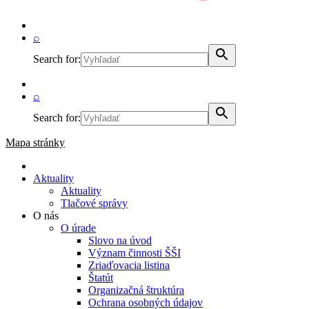
⌕
Search for:
⌕
Search for:
Mapa stránky
Aktuality
Aktuality
Tlačové správy
O nás
O úrade
Slovo na úvod
Význam činnosti ŠŠI
Zriaďovacia listina
Štatút
Organizačná štruktúra
Ochrana osobných údajov