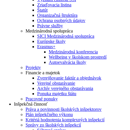
Zriaďovacia listina
Štatút
Organizačná štruktúra
Ochrana osobných údajov
Právne služby
Medzinárodná spolupráca
SICI Medzinárodná spolupráca
Európske školy
Erasmus+
Medzinárodná konferencia
Wellbeing v školskom prostredí
Autoevalvácia školy
Projekty
Financie a majetok
Zverejňovanie faktúr a objednávok
Verejné obstarávanie
Archív verejného obstarávania
Ponuka majetku štátu
Pracovné ponuky
Inšpekčná činnosť
Práva a povinnosti školských inšpektorov
Plán inšpekčného výkonu
Kritériá hodnotenia komplexných inšpekcií
Správy zo školských inšpekcií