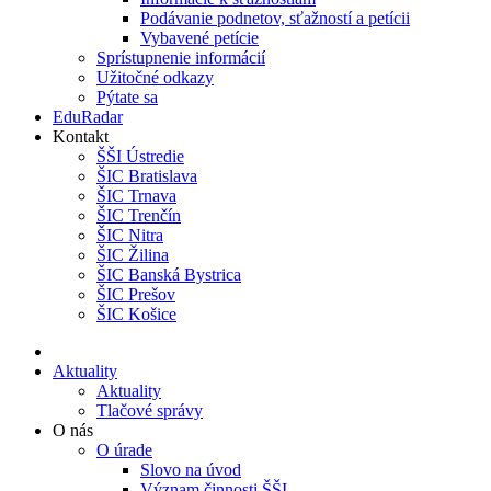
Podávanie podnetov, sťažností a petícii
Vybavené petície
Sprístupnenie informácií
Užitočné odkazy
Pýtate sa
EduRadar
Kontakt
ŠŠI Ústredie
ŠIC Bratislava
ŠIC Trnava
ŠIC Trenčín
ŠIC Nitra
ŠIC Žilina
ŠIC Banská Bystrica
ŠIC Prešov
ŠIC Košice
Aktuality
Aktuality
Tlačové správy
O nás
O úrade
Slovo na úvod
Význam činnosti ŠŠI