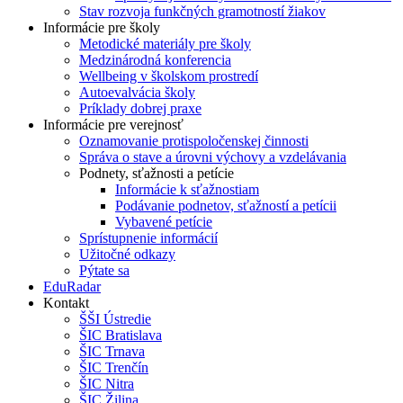
Stav rozvoja funkčných gramotností žiakov
Informácie pre školy
Metodické materiály pre školy
Medzinárodná konferencia
Wellbeing v školskom prostredí
Autoevalvácia školy
Príklady dobrej praxe
Informácie pre verejnosť
Oznamovanie protispoločenskej činnosti
Správa o stave a úrovni výchovy a vzdelávania
Podnety, sťažnosti a petície
Informácie k sťažnostiam
Podávanie podnetov, sťažností a petícii
Vybavené petície
Sprístupnenie informácií
Užitočné odkazy
Pýtate sa
EduRadar
Kontakt
ŠŠI Ústredie
ŠIC Bratislava
ŠIC Trnava
ŠIC Trenčín
ŠIC Nitra
ŠIC Žilina