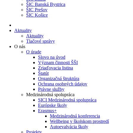
ŠIC Banská Bystrica
ŠIC Prešov
ŠIC Košice
Aktuality
Aktuality
Tlačové správy
O nás
O úrade
Slovo na úvod
Význam činnosti ŠŠI
Zriaďovacia listina
Štatút
Organizačná štruktúra
Ochrana osobných údajov
Právne služby
Medzinárodná spolupráca
SICI Medzinárodná spolupráca
Európske školy
Erasmus+
Medzinárodná konferencia
Wellbeing v školskom prostredí
Autoevalvácia školy
Projekty