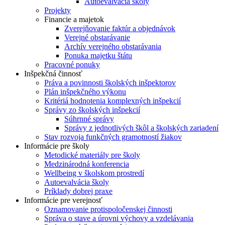
Autoevalvácia školy
Projekty
Financie a majetok
Zverejňovanie faktúr a objednávok
Verejné obstarávanie
Archív verejného obstarávania
Ponuka majetku štátu
Pracovné ponuky
Inšpekčná činnosť
Práva a povinnosti školských inšpektorov
Plán inšpekčného výkonu
Kritériá hodnotenia komplexných inšpekcií
Správy zo školských inšpekcií
Súhrnné správy
Správy z jednotlivých škôl a školských zariadení
Stav rozvoja funkčných gramotností žiakov
Informácie pre školy
Metodické materiály pre školy
Medzinárodná konferencia
Wellbeing v školskom prostredí
Autoevalvácia školy
Príklady dobrej praxe
Informácie pre verejnosť
Oznamovanie protispoločenskej činnosti
Správa o stave a úrovni výchovy a vzdelávania