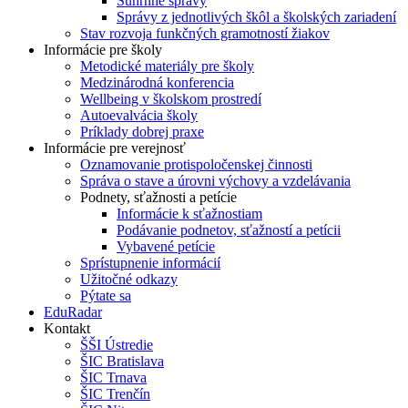
Súhrnné správy
Správy z jednotlivých škôl a školských zariadení
Stav rozvoja funkčných gramotností žiakov
Informácie pre školy
Metodické materiály pre školy
Medzinárodná konferencia
Wellbeing v školskom prostredí
Autoevalvácia školy
Príklady dobrej praxe
Informácie pre verejnosť
Oznamovanie protispoločenskej činnosti
Správa o stave a úrovni výchovy a vzdelávania
Podnety, sťažnosti a petície
Informácie k sťažnostiam
Podávanie podnetov, sťažností a petícii
Vybavené petície
Sprístupnenie informácií
Užitočné odkazy
Pýtate sa
EduRadar
Kontakt
ŠŠI Ústredie
ŠIC Bratislava
ŠIC Trnava
ŠIC Trenčín