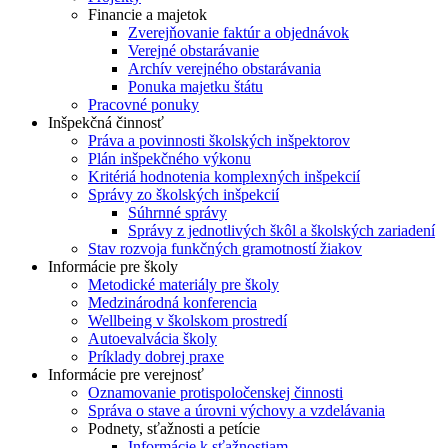
Financie a majetok
Zverejňovanie faktúr a objednávok
Verejné obstarávanie
Archív verejného obstarávania
Ponuka majetku štátu
Pracovné ponuky
Inšpekčná činnosť
Práva a povinnosti školských inšpektorov
Plán inšpekčného výkonu
Kritériá hodnotenia komplexných inšpekcií
Správy zo školských inšpekcií
Súhrnné správy
Správy z jednotlivých škôl a školských zariadení
Stav rozvoja funkčných gramotností žiakov
Informácie pre školy
Metodické materiály pre školy
Medzinárodná konferencia
Wellbeing v školskom prostredí
Autoevalvácia školy
Príklady dobrej praxe
Informácie pre verejnosť
Oznamovanie protispoločenskej činnosti
Správa o stave a úrovni výchovy a vzdelávania
Podnety, sťažnosti a petície
Informácie k sťažnostiam