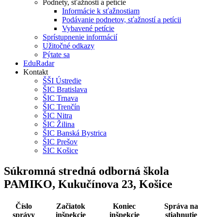
Podnety, sťažnosti a petície
Informácie k sťažnostiam
Podávanie podnetov, sťažností a petícii
Vybavené petície
Sprístupnenie informácií
Užitočné odkazy
Pýtate sa
EduRadar
Kontakt
ŠŠI Ústredie
ŠIC Bratislava
ŠIC Trnava
ŠIC Trenčín
ŠIC Nitra
ŠIC Žilina
ŠIC Banská Bystrica
ŠIC Prešov
ŠIC Košice
Súkromná stredná odborná škola
PAMIKO, Kukučínova 23, Košice
Číslo
Začiatok
Koniec
Správa na
správy
inšpekcie
inšpekcie
stiahnutie