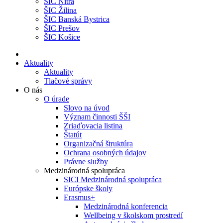
ŠIC Nitra
ŠIC Žilina
ŠIC Banská Bystrica
ŠIC Prešov
ŠIC Košice
Aktuality
Aktuality
Tlačové správy
O nás
O úrade
Slovo na úvod
Význam činnosti ŠŠI
Zriaďovacia listina
Štatút
Organizačná štruktúra
Ochrana osobných údajov
Právne služby
Medzinárodná spolupráca
SICI Medzinárodná spolupráca
Európske školy
Erasmus+
Medzinárodná konferencia
Wellbeing v školskom prostredí