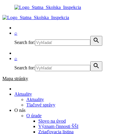
⌕
Search for:
⌕
Search for:
Mapa stránky
Aktuality
Aktuality
Tlačové správy
O nás
O úrade
Slovo na úvod
Význam činnosti ŠŠI
Zriaďovacia listina