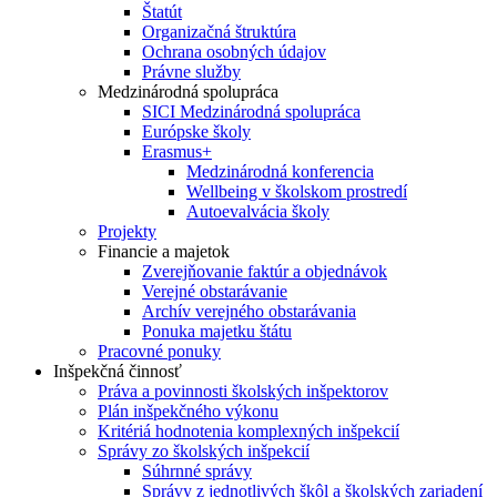
Štatút
Organizačná štruktúra
Ochrana osobných údajov
Právne služby
Medzinárodná spolupráca
SICI Medzinárodná spolupráca
Európske školy
Erasmus+
Medzinárodná konferencia
Wellbeing v školskom prostredí
Autoevalvácia školy
Projekty
Financie a majetok
Zverejňovanie faktúr a objednávok
Verejné obstarávanie
Archív verejného obstarávania
Ponuka majetku štátu
Pracovné ponuky
Inšpekčná činnosť
Práva a povinnosti školských inšpektorov
Plán inšpekčného výkonu
Kritériá hodnotenia komplexných inšpekcií
Správy zo školských inšpekcií
Súhrnné správy
Správy z jednotlivých škôl a školských zariadení