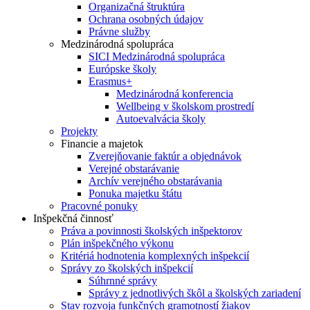
Organizačná štruktúra
Ochrana osobných údajov
Právne služby
Medzinárodná spolupráca
SICI Medzinárodná spolupráca
Európske školy
Erasmus+
Medzinárodná konferencia
Wellbeing v školskom prostredí
Autoevalvácia školy
Projekty
Financie a majetok
Zverejňovanie faktúr a objednávok
Verejné obstarávanie
Archív verejného obstarávania
Ponuka majetku štátu
Pracovné ponuky
Inšpekčná činnosť
Práva a povinnosti školských inšpektorov
Plán inšpekčného výkonu
Kritériá hodnotenia komplexných inšpekcií
Správy zo školských inšpekcií
Súhrnné správy
Správy z jednotlivých škôl a školských zariadení
Stav rozvoja funkčných gramotností žiakov