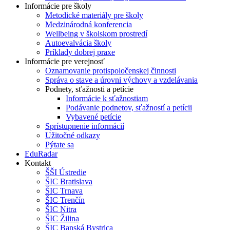
Informácie pre školy
Metodické materiály pre školy
Medzinárodná konferencia
Wellbeing v školskom prostredí
Autoevalvácia školy
Príklady dobrej praxe
Informácie pre verejnosť
Oznamovanie protispoločenskej činnosti
Správa o stave a úrovni výchovy a vzdelávania
Podnety, sťažnosti a petície
Informácie k sťažnostiam
Podávanie podnetov, sťažností a petícii
Vybavené petície
Sprístupnenie informácií
Užitočné odkazy
Pýtate sa
EduRadar
Kontakt
ŠŠI Ústredie
ŠIC Bratislava
ŠIC Trnava
ŠIC Trenčín
ŠIC Nitra
ŠIC Žilina
ŠIC Banská Bystrica