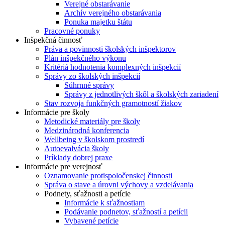
Verejné obstarávanie
Archív verejného obstarávania
Ponuka majetku štátu
Pracovné ponuky
Inšpekčná činnosť
Práva a povinnosti školských inšpektorov
Plán inšpekčného výkonu
Kritériá hodnotenia komplexných inšpekcií
Správy zo školských inšpekcií
Súhrnné správy
Správy z jednotlivých škôl a školských zariadení
Stav rozvoja funkčných gramotností žiakov
Informácie pre školy
Metodické materiály pre školy
Medzinárodná konferencia
Wellbeing v školskom prostredí
Autoevalvácia školy
Príklady dobrej praxe
Informácie pre verejnosť
Oznamovanie protispoločenskej činnosti
Správa o stave a úrovni výchovy a vzdelávania
Podnety, sťažnosti a petície
Informácie k sťažnostiam
Podávanie podnetov, sťažností a petícii
Vybavené petície