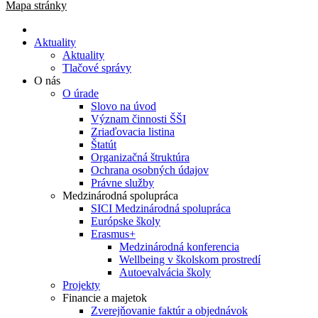
Mapa stránky
Aktuality
Aktuality
Tlačové správy
O nás
O úrade
Slovo na úvod
Význam činnosti ŠŠI
Zriaďovacia listina
Štatút
Organizačná štruktúra
Ochrana osobných údajov
Právne služby
Medzinárodná spolupráca
SICI Medzinárodná spolupráca
Európske školy
Erasmus+
Medzinárodná konferencia
Wellbeing v školskom prostredí
Autoevalvácia školy
Projekty
Financie a majetok
Zverejňovanie faktúr a objednávok