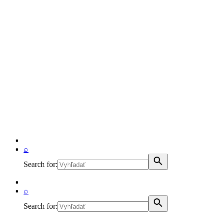
⌕
Search for:
⌕
Search for: