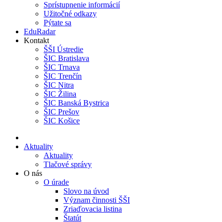
Sprístupnenie informácií
Užitočné odkazy
Pýtate sa
EduRadar
Kontakt
ŠŠI Ústredie
ŠIC Bratislava
ŠIC Trnava
ŠIC Trenčín
ŠIC Nitra
ŠIC Žilina
ŠIC Banská Bystrica
ŠIC Prešov
ŠIC Košice
Aktuality
Aktuality
Tlačové správy
O nás
O úrade
Slovo na úvod
Význam činnosti ŠŠI
Zriaďovacia listina
Štatút