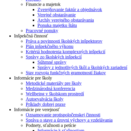
Financie a majetok
Zverejňovanie faktúr a objednávok
Verejné obstarávanie
Archív verejného obstarávania
Ponuka majetku štátu
Pracovné ponuky
Inšpekčná činnosť
Práva a povinnosti školských inšpektorov
Plán inšpekčného výkonu
Kritériá hodnotenia komplexných inšpekcií
Správy zo školských inšpekcií
Súhrnné správy
Správy z jednotlivých škôl a školských zariadení
Stav rozvoja funkčných gramotností žiakov
Informácie pre školy
Metodické materiály pre školy
Medzinárodná konferencia
Wellbeing v školskom prostredí
Autoevalvácia školy
Príklady dobrej praxe
Informácie pre verejnosť
Oznamovanie protispoločenskej činnosti
Správa o stave a úrovni výchovy a vzdelávania
Podnety, sťažnosti a petície
Informácie k sťažnostiam