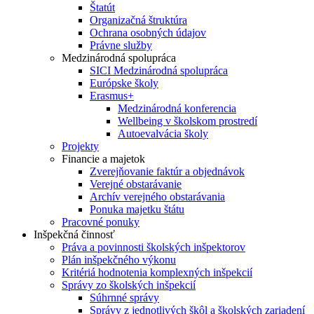
Štatút
Organizačná štruktúra
Ochrana osobných údajov
Právne služby
Medzinárodná spolupráca
SICI Medzinárodná spolupráca
Európske školy
Erasmus+
Medzinárodná konferencia
Wellbeing v školskom prostredí
Autoevalvácia školy
Projekty
Financie a majetok
Zverejňovanie faktúr a objednávok
Verejné obstarávanie
Archív verejného obstarávania
Ponuka majetku štátu
Pracovné ponuky
Inšpekčná činnosť
Práva a povinnosti školských inšpektorov
Plán inšpekčného výkonu
Kritériá hodnotenia komplexných inšpekcií
Správy zo školských inšpekcií
Súhrnné správy
Správy z jednotlivých škôl a školských zariadení