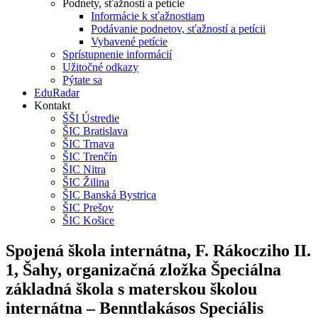
Podnety, sťažnosti a petície
Informácie k sťažnostiam
Podávanie podnetov, sťažností a petícii
Vybavené petície
Sprístupnenie informácií
Užitočné odkazy
Pýtate sa
EduRadar
Kontakt
ŠŠI Ústredie
ŠIC Bratislava
ŠIC Trnava
ŠIC Trenčín
ŠIC Nitra
ŠIC Žilina
ŠIC Banská Bystrica
ŠIC Prešov
ŠIC Košice
Spojená škola internátna, F. Rákocziho II.
1, Šahy, organizačná zložka Špeciálna
základná škola s materskou školou
internátna – Benntlakásos Speciális