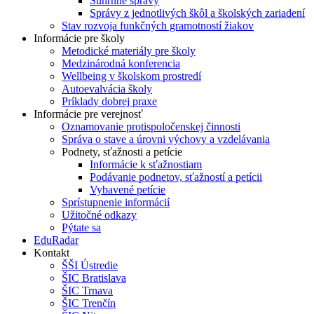
Súhrnné správy
Správy z jednotlivých škôl a školských zariadení
Stav rozvoja funkčných gramotností žiakov
Informácie pre školy
Metodické materiály pre školy
Medzinárodná konferencia
Wellbeing v školskom prostredí
Autoevalvácia školy
Príklady dobrej praxe
Informácie pre verejnosť
Oznamovanie protispoločenskej činnosti
Správa o stave a úrovni výchovy a vzdelávania
Podnety, sťažnosti a petície
Informácie k sťažnostiam
Podávanie podnetov, sťažností a petícii
Vybavené petície
Sprístupnenie informácií
Užitočné odkazy
Pýtate sa
EduRadar
Kontakt
ŠŠI Ústredie
ŠIC Bratislava
ŠIC Trnava
ŠIC Trenčín