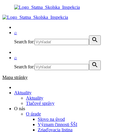
⌕
Search for:
⌕
Search for:
Mapa stránky
Aktuality
Aktuality
Tlačové správy
O nás
O úrade
Slovo na úvod
Význam činnosti ŠŠI
Zriaďovacia listina