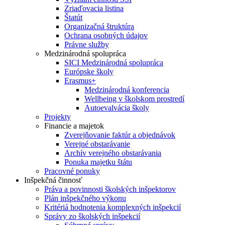
Zriaďovacia listina
Štatút
Organizačná štruktúra
Ochrana osobných údajov
Právne služby
Medzinárodná spolupráca
SICI Medzinárodná spolupráca
Európske školy
Erasmus+
Medzinárodná konferencia
Wellbeing v školskom prostredí
Autoevalvácia školy
Projekty
Financie a majetok
Zverejňovanie faktúr a objednávok
Verejné obstarávanie
Archív verejného obstarávania
Ponuka majetku štátu
Pracovné ponuky
Inšpekčná činnosť
Práva a povinnosti školských inšpektorov
Plán inšpekčného výkonu
Kritériá hodnotenia komplexných inšpekcií
Správy zo školských inšpekcií