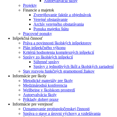
Autoevalvácia školy
Projekty
Financie a majetok
Zverejňovanie faktúr a objednávok
Verejné obstarávanie
Archív verejného obstarávania
Ponuka majetku štátu
Pracovné ponuky
Inšpekčná činnosť
Práva a povinnosti školských inšpektorov
Plán inšpekčného výkonu
Kritériá hodnotenia komplexných inšpekcií
Správy zo školských inšpekcií
Súhrnné správy
Správy z jednotlivých škôl a školských zariadení
Stav rozvoja funkčných gramotností žiakov
Informácie pre školy
Metodické materiály pre školy
Medzinárodná konferencia
Wellbeing v školskom prostredí
Autoevalvácia školy
Príklady dobrej praxe
Informácie pre verejnosť
Oznamovanie protispoločenskej činnosti
Správa o stave a úrovni výchovy a vzdelávania