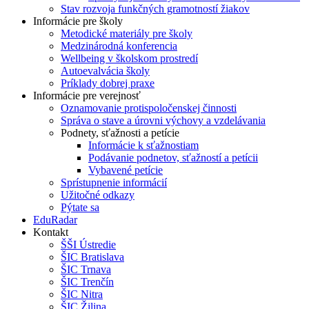
Stav rozvoja funkčných gramotností žiakov
Informácie pre školy
Metodické materiály pre školy
Medzinárodná konferencia
Wellbeing v školskom prostredí
Autoevalvácia školy
Príklady dobrej praxe
Informácie pre verejnosť
Oznamovanie protispoločenskej činnosti
Správa o stave a úrovni výchovy a vzdelávania
Podnety, sťažnosti a petície
Informácie k sťažnostiam
Podávanie podnetov, sťažností a petícii
Vybavené petície
Sprístupnenie informácií
Užitočné odkazy
Pýtate sa
EduRadar
Kontakt
ŠŠI Ústredie
ŠIC Bratislava
ŠIC Trnava
ŠIC Trenčín
ŠIC Nitra
ŠIC Žilina