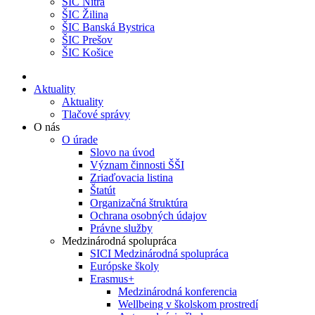
ŠIC Nitra
ŠIC Žilina
ŠIC Banská Bystrica
ŠIC Prešov
ŠIC Košice
Aktuality
Aktuality
Tlačové správy
O nás
O úrade
Slovo na úvod
Význam činnosti ŠŠI
Zriaďovacia listina
Štatút
Organizačná štruktúra
Ochrana osobných údajov
Právne služby
Medzinárodná spolupráca
SICI Medzinárodná spolupráca
Európske školy
Erasmus+
Medzinárodná konferencia
Wellbeing v školskom prostredí