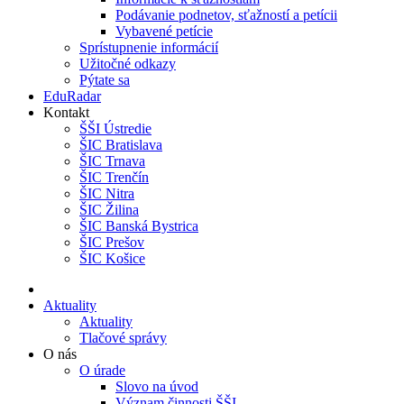
Podávanie podnetov, sťažností a petícii
Vybavené petície
Sprístupnenie informácií
Užitočné odkazy
Pýtate sa
EduRadar
Kontakt
ŠŠI Ústredie
ŠIC Bratislava
ŠIC Trnava
ŠIC Trenčín
ŠIC Nitra
ŠIC Žilina
ŠIC Banská Bystrica
ŠIC Prešov
ŠIC Košice
Aktuality
Aktuality
Tlačové správy
O nás
O úrade
Slovo na úvod
Význam činnosti ŠŠI