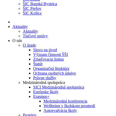
ŠIC Banská Bystrica
ŠIC Prešov
ŠIC Košice
Aktuality
Aktuality
Tlačové správy
O nás
O úrade
Slovo na úvod
Význam činnosti ŠŠI
Zriaďovacia listina
Štatút
Organizačná štruktúra
Ochrana osobných údajov
Právne služby
Medzinárodná spolupráca
SICI Medzinárodná spolupráca
Európske školy
Erasmus+
Medzinárodná konferencia
Wellbeing v školskom prostredí
Autoevalvácia školy
Projekty