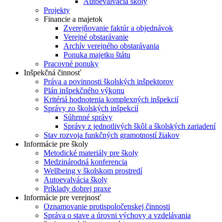
Autoevalvácia školy
Projekty
Financie a majetok
Zverejňovanie faktúr a objednávok
Verejné obstarávanie
Archív verejného obstarávania
Ponuka majetku štátu
Pracovné ponuky
Inšpekčná činnosť
Práva a povinnosti školských inšpektorov
Plán inšpekčného výkonu
Kritériá hodnotenia komplexných inšpekcií
Správy zo školských inšpekcií
Súhrnné správy
Správy z jednotlivých škôl a školských zariadení
Stav rozvoja funkčných gramotností žiakov
Informácie pre školy
Metodické materiály pre školy
Medzinárodná konferencia
Wellbeing v školskom prostredí
Autoevalvácia školy
Príklady dobrej praxe
Informácie pre verejnosť
Oznamovanie protispoločenskej činnosti
Správa o stave a úrovni výchovy a vzdelávania