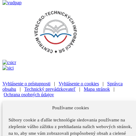
Vyhlásenie o prístupnosti
|
Vyhlásenie o cookies
|
Správca
obsahu
|
Technický prevádzkovateľ
|
Mapa stránok
|
Ochrana osobných údajov
Vyhlásenie o prístupnosti
|
Vyhlásenie o cookies
|
Správca
Používame cookies
obsahu
Súbory cookie a ďalšie technológie sledovania používame na
Technický prevádzkovateľ
|
Mapa stránok
|
Ochrana osobných
údajov
zlepšenie vášho zážitku z prehliadania našich webových stránok,
na to, aby sme vám zobrazovali prispôsobený obsah a cielené