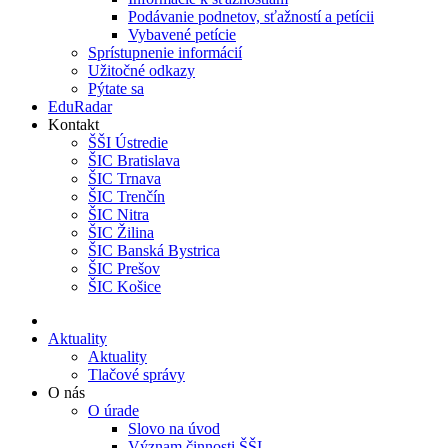
Podávanie podnetov, sťažností a petícii
Vybavené petície
Sprístupnenie informácií
Užitočné odkazy
Pýtate sa
EduRadar
Kontakt
ŠŠI Ústredie
ŠIC Bratislava
ŠIC Trnava
ŠIC Trenčín
ŠIC Nitra
ŠIC Žilina
ŠIC Banská Bystrica
ŠIC Prešov
ŠIC Košice
Aktuality
Aktuality
Tlačové správy
O nás
O úrade
Slovo na úvod
Význam činnosti ŠŠI