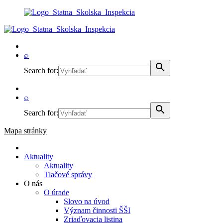
⌕
Search for:
⌕
Search for:
Mapa stránky
Aktuality
Aktuality
Tlačové správy
O nás
O úrade
Slovo na úvod
Význam činnosti ŠŠI
Zriaďovacia listina