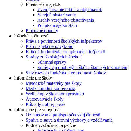
Financie a majetok
Zverejňovanie faktúr a objednávok
Verejné obstarávanie
Archív verejného obstarávania
Ponuka majetku štátu
Pracovné ponuky
Inšpekčná činnosť
Práva a povinnosti školských inšpektorov
Plán inšpekčného výkonu
Kritériá hodnotenia komplexných inšpekcií
Správy zo školských inšpekcií
Súhrnné správy
Správy z jednotlivých škôl a školských zariadení
Stav rozvoja funkčných gramotností žiakov
Informácie pre školy
Metodické materiály pre školy
Medzinárodná konferencia
Wellbeing v školskom prostredí
Autoevalvácia školy
Príklady dobrej praxe
Informácie pre verejnosť
Oznamovanie protispoločenskej činnosti
Správa o stave a úrovni výchovy a vzdelávania
Podnety, sťažnosti a petície
Informácie k sťažnostiam