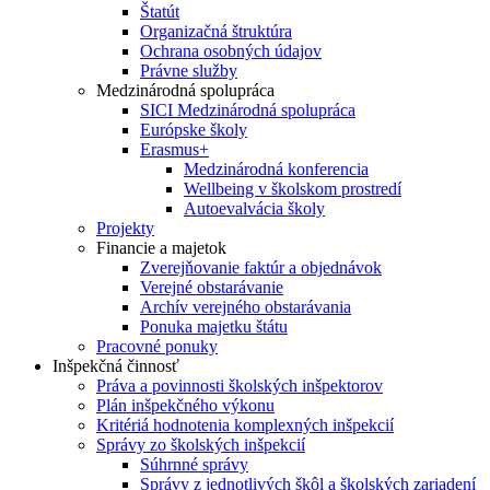
Štatút
Organizačná štruktúra
Ochrana osobných údajov
Právne služby
Medzinárodná spolupráca
SICI Medzinárodná spolupráca
Európske školy
Erasmus+
Medzinárodná konferencia
Wellbeing v školskom prostredí
Autoevalvácia školy
Projekty
Financie a majetok
Zverejňovanie faktúr a objednávok
Verejné obstarávanie
Archív verejného obstarávania
Ponuka majetku štátu
Pracovné ponuky
Inšpekčná činnosť
Práva a povinnosti školských inšpektorov
Plán inšpekčného výkonu
Kritériá hodnotenia komplexných inšpekcií
Správy zo školských inšpekcií
Súhrnné správy
Správy z jednotlivých škôl a školských zariadení