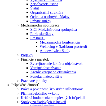
Zriaďovacia listina
Štatút
Organizačná štruktúra
Ochrana osobných údajov
Právne služby
Medzinárodná spolupráca
SICI Medzinárodná spolupráca
Európske školy
Erasmus+
Medzinárodná konferencia
Wellbeing v školskom prostredí
Autoevalvácia školy
Projekty
Financie a majetok
Zverejňovanie faktúr a objednávok
Verejné obstarávanie
Archív verejného obstarávania
Ponuka majetku štátu
Pracovné ponuky
Inšpekčná činnosť
Práva a povinnosti školských inšpektorov
Plán inšpekčného výkonu
Kritériá hodnotenia komplexných inšpekcií
Správy zo školských inšpekcií