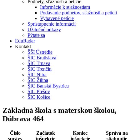
Podnety, sťažnosti a petície
Informácie k sťažnostiam
Podávanie podnetov, sťažností a petícii
Vybavené petície
Sprístupnenie informácií
Užitočné odkazy
Pýtate sa
EduRadar
Kontakt
ŠŠI Ústredie
ŠIC Bratislava
ŠIC Trnava
ŠIC Trenčín
ŠIC Nitra
ŠIC Žilina
ŠIC Banská Bystrica
ŠIC Prešov
ŠIC Košice
Základná škola s materskou školou,
Dúbrava 464
Číslo
Začiatok
Koniec
Správa na
správy
inšpekcie
inšpekcie
stiahnutie