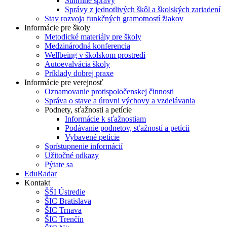
Súhrnné správy
Správy z jednotlivých škôl a školských zariadení
Stav rozvoja funkčných gramotností žiakov
Informácie pre školy
Metodické materiály pre školy
Medzinárodná konferencia
Wellbeing v školskom prostredí
Autoevalvácia školy
Príklady dobrej praxe
Informácie pre verejnosť
Oznamovanie protispoločenskej činnosti
Správa o stave a úrovni výchovy a vzdelávania
Podnety, sťažnosti a petície
Informácie k sťažnostiam
Podávanie podnetov, sťažností a petícii
Vybavené petície
Sprístupnenie informácií
Užitočné odkazy
Pýtate sa
EduRadar
Kontakt
ŠŠI Ústredie
ŠIC Bratislava
ŠIC Trnava
ŠIC Trenčín