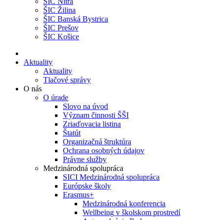
ŠIC Nitra
ŠIC Žilina
ŠIC Banská Bystrica
ŠIC Prešov
ŠIC Košice
Aktuality
Aktuality
Tlačové správy
O nás
O úrade
Slovo na úvod
Význam činnosti ŠŠI
Zriaďovacia listina
Štatút
Organizačná štruktúra
Ochrana osobných údajov
Právne služby
Medzinárodná spolupráca
SICI Medzinárodná spolupráca
Európske školy
Erasmus+
Medzinárodná konferencia
Wellbeing v školskom prostredí