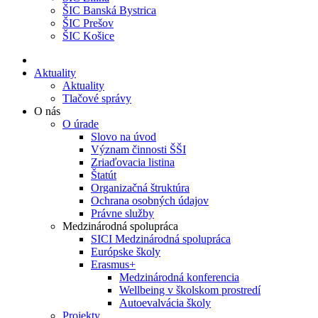
ŠIC Banská Bystrica
ŠIC Prešov
ŠIC Košice
Aktuality
Aktuality
Tlačové správy
O nás
O úrade
Slovo na úvod
Význam činnosti ŠŠI
Zriaďovacia listina
Štatút
Organizačná štruktúra
Ochrana osobných údajov
Právne služby
Medzinárodná spolupráca
SICI Medzinárodná spolupráca
Európske školy
Erasmus+
Medzinárodná konferencia
Wellbeing v školskom prostredí
Autoevalvácia školy
Projekty