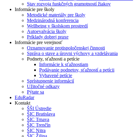
Stav rozvoja funkčných gramotností žiakov
Informácie pre školy
Metodické materiály pre školy
Medzinárodná konferencia
Wellbeing v školskom prostredí
Autoevalvácia školy
Príklady dobrej praxe
Informácie pre verejnosť
Oznamovanie protispoločenskej činnosti
Správa o stave a úrovni výchovy a vzdelávania
Podnety, sťažnosti a petície
Informácie k sťažnostiam
Podávanie podnetov, sťažností a petícii
Vybavené petície
Sprístupnenie informácií
Užitočné odkazy
Pýtate sa
EduRadar
Kontakt
ŠŠI Ústredie
ŠIC Bratislava
ŠIC Trnava
ŠIC Trenčín
ŠIC Nitra
ŠIC Žilina