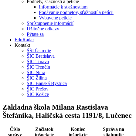
Podnety, sťažnosti a petície
Informácie k sťažnostiam
Podávanie podnetov, sťažností a petícii
Vybavené petície
Sprístupnenie informácií
Užitočné odkazy
Pýtate sa
EduRadar
Kontakt
ŠŠI Ústredie
ŠIC Bratislava
ŠIC Trnava
ŠIC Trenčín
ŠIC Nitra
ŠIC Žilina
ŠIC Banská Bystrica
ŠIC Prešov
ŠIC Košice
Základná škola Milana Rastislava
Štefánika, Haličská cesta 1191/8, Lučenec
Číslo
Začiatok
Koniec
Správa na
správy
inšpekcie
inšpekcie
stiahnutie