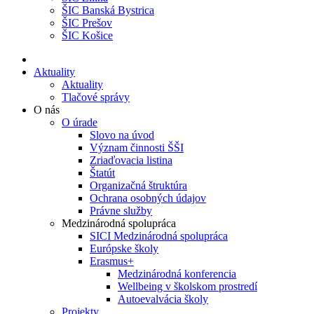
ŠIC Banská Bystrica
ŠIC Prešov
ŠIC Košice
Aktuality
Aktuality
Tlačové správy
O nás
O úrade
Slovo na úvod
Význam činnosti ŠŠI
Zriaďovacia listina
Štatút
Organizačná štruktúra
Ochrana osobných údajov
Právne služby
Medzinárodná spolupráca
SICI Medzinárodná spolupráca
Európske školy
Erasmus+
Medzinárodná konferencia
Wellbeing v školskom prostredí
Autoevalvácia školy
Projekty