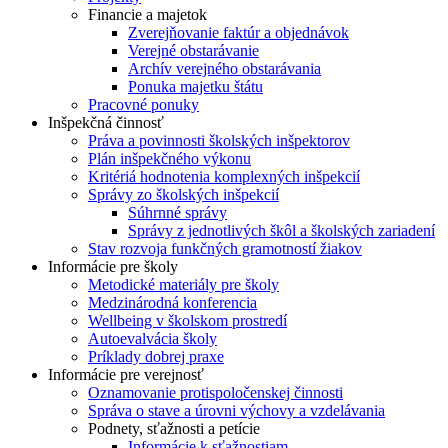
Financie a majetok
Zverejňovanie faktúr a objednávok
Verejné obstarávanie
Archív verejného obstarávania
Ponuka majetku štátu
Pracovné ponuky
Inšpekčná činnosť
Práva a povinnosti školských inšpektorov
Plán inšpekčného výkonu
Kritériá hodnotenia komplexných inšpekcií
Správy zo školských inšpekcií
Súhrnné správy
Správy z jednotlivých škôl a školských zariadení
Stav rozvoja funkčných gramotností žiakov
Informácie pre školy
Metodické materiály pre školy
Medzinárodná konferencia
Wellbeing v školskom prostredí
Autoevalvácia školy
Príklady dobrej praxe
Informácie pre verejnosť
Oznamovanie protispoločenskej činnosti
Správa o stave a úrovni výchovy a vzdelávania
Podnety, sťažnosti a petície
Informácie k sťažnostiam