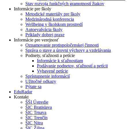
Stav rozvoja funkčných gramotností žiakov
Informácie pre školy
Metodické materiály pre školy
Medzinárodná konferencia
Wellbeing v školskom prostredí
Autoevalvácia školy
Príklady dobrej praxe
Informácie pre verejnosť
Oznamovanie protispoločenskej činnosti
Správa o stave a úrovni výchovy a vzdelávania
Podnety, sťažnosti a petície
Informácie k sťažnostiam
Podávanie podnetov, sťažností a petícii
Vybavené petície
Sprístupnenie informácií
Užitočné odkazy
Pýtate sa
EduRadar
Kontakt
ŠŠI Ústredie
ŠIC Bratislava
ŠIC Trnava
ŠIC Trenčín
ŠIC Nitra
ŠIC Žilina