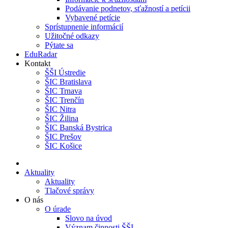
Podávanie podnetov, sťažností a petícii
Vybavené petície
Sprístupnenie informácií
Užitočné odkazy
Pýtate sa
EduRadar
Kontakt
ŠŠI Ústredie
ŠIC Bratislava
ŠIC Trnava
ŠIC Trenčín
ŠIC Nitra
ŠIC Žilina
ŠIC Banská Bystrica
ŠIC Prešov
ŠIC Košice
Aktuality
Aktuality
Tlačové správy
O nás
O úrade
Slovo na úvod
Význam činnosti ŠŠI