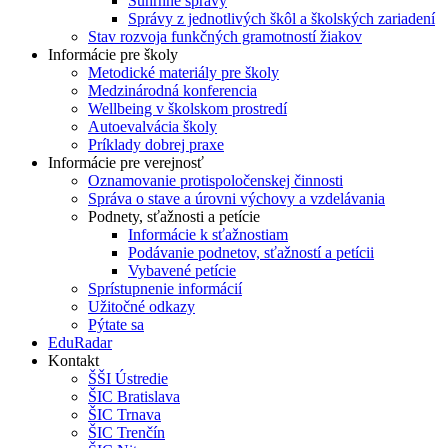
Súhrnné správy
Správy z jednotlivých škôl a školských zariadení
Stav rozvoja funkčných gramotností žiakov
Informácie pre školy
Metodické materiály pre školy
Medzinárodná konferencia
Wellbeing v školskom prostredí
Autoevalvácia školy
Príklady dobrej praxe
Informácie pre verejnosť
Oznamovanie protispoločenskej činnosti
Správa o stave a úrovni výchovy a vzdelávania
Podnety, sťažnosti a petície
Informácie k sťažnostiam
Podávanie podnetov, sťažností a petícii
Vybavené petície
Sprístupnenie informácií
Užitočné odkazy
Pýtate sa
EduRadar
Kontakt
ŠŠI Ústredie
ŠIC Bratislava
ŠIC Trnava
ŠIC Trenčín