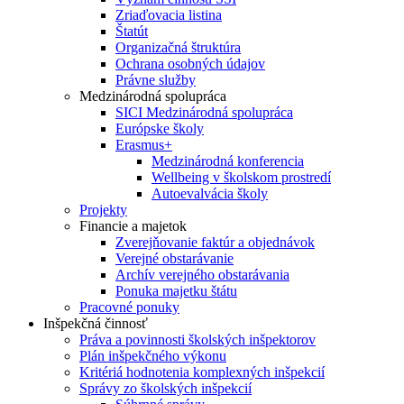
Zriaďovacia listina
Štatút
Organizačná štruktúra
Ochrana osobných údajov
Právne služby
Medzinárodná spolupráca
SICI Medzinárodná spolupráca
Európske školy
Erasmus+
Medzinárodná konferencia
Wellbeing v školskom prostredí
Autoevalvácia školy
Projekty
Financie a majetok
Zverejňovanie faktúr a objednávok
Verejné obstarávanie
Archív verejného obstarávania
Ponuka majetku štátu
Pracovné ponuky
Inšpekčná činnosť
Práva a povinnosti školských inšpektorov
Plán inšpekčného výkonu
Kritériá hodnotenia komplexných inšpekcií
Správy zo školských inšpekcií