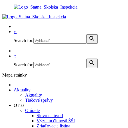
⌕
Search for:
⌕
Search for:
Mapa stránky
Aktuality
Aktuality
Tlačové správy
O nás
O úrade
Slovo na úvod
Význam činnosti ŠŠI
Zriaďovacia listina