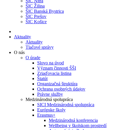
ŠIC Nitra
ŠIC Žilina
ŠIC Banská Bystrica
ŠIC Prešov
ŠIC Košice
Aktuality
Aktuality
Tlačové správy
O nás
O úrade
Slovo na úvod
Význam činnosti ŠŠI
Zriaďovacia listina
Štatút
Organizačná štruktúra
Ochrana osobných údajov
Právne služby
Medzinárodná spolupráca
SICI Medzinárodná spolupráca
Európske školy
Erasmus+
Medzinárodná konferencia
Wellbeing v školskom prostredí