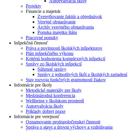
Autoevalvácia školy
Projekty
Financie a majetok
Zverejňovanie faktúr a objednávok
Verejné obstarávanie
Archív verejného obstarávania
Ponuka majetku štátu
Pracovné ponuky
Inšpekčná činnosť
Práva a povinnosti školských inšpektorov
Plán inšpekčného výkonu
Kritériá hodnotenia komplexných inšpekcií
Správy zo školských inšpekcií
Súhrnné správy
Správy z jednotlivých škôl a školských zariadení
Stav rozvoja funkčných gramotností žiakov
Informácie pre školy
Metodické materiály pre školy
Medzinárodná konferencia
Wellbeing v školskom prostredí
Autoevalvácia školy
Príklady dobrej praxe
Informácie pre verejnosť
Oznamovanie protispoločenskej činnosti
Správa o stave a úrovni výchovy a vzdelávania