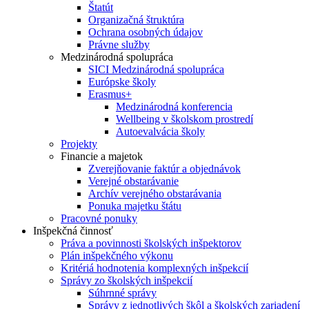
Štatút
Organizačná štruktúra
Ochrana osobných údajov
Právne služby
Medzinárodná spolupráca
SICI Medzinárodná spolupráca
Európske školy
Erasmus+
Medzinárodná konferencia
Wellbeing v školskom prostredí
Autoevalvácia školy
Projekty
Financie a majetok
Zverejňovanie faktúr a objednávok
Verejné obstarávanie
Archív verejného obstarávania
Ponuka majetku štátu
Pracovné ponuky
Inšpekčná činnosť
Práva a povinnosti školských inšpektorov
Plán inšpekčného výkonu
Kritériá hodnotenia komplexných inšpekcií
Správy zo školských inšpekcií
Súhrnné správy
Správy z jednotlivých škôl a školských zariadení