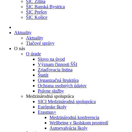
ŠIC Žilina
ŠIC Banská Bystrica
ŠIC Prešov
ŠIC Košice
Aktuality
Aktuality
Tlačové správy
O nás
O úrade
Slovo na úvod
Význam činnosti ŠŠI
Zriaďovacia listina
Štatút
Organizačná štruktúra
Ochrana osobných údajov
Právne služby
Medzinárodná spolupráca
SICI Medzinárodná spolupráca
Európske školy
Erasmus+
Medzinárodná konferencia
Wellbeing v školskom prostredí
Autoevalvácia školy