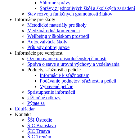
Súhrnné správy
Správy z jednotlivých škôl a školských zariadení
Stav rozvoja funkčných gramotností žiakov
Informácie pre školy
Metodické materiály pre školy
Medzinárodná konferencia
Wellbeing v školskom prostredí
Autoevalvácia školy
Príklady dobrej praxe
Informácie pre verejnosť
Oznamovanie protispoločenskej činnosti
Správa o stave a úrovni výchovy a vzdelávania
Podnety, sťažnosti a petície
Informácie k sťažnostiam
Podávanie podnetov, sťažností a petícii
Vybavené petície
Sprístupnenie informácií
Užitočné odkazy
Pýtate sa
EduRadar
Kontakt
ŠŠI Ústredie
ŠIC Bratislava
ŠIC Trnava
ŠIC Trenčín