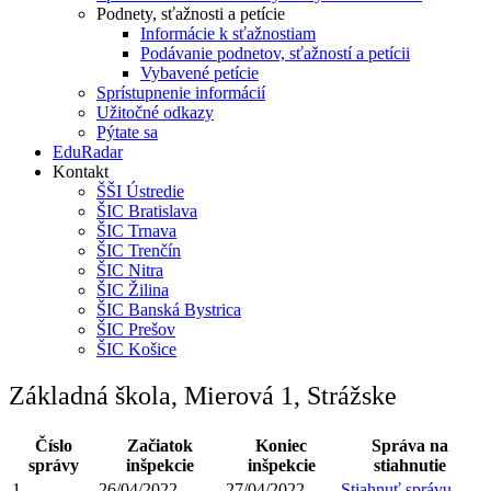
Podnety, sťažnosti a petície
Informácie k sťažnostiam
Podávanie podnetov, sťažností a petícii
Vybavené petície
Sprístupnenie informácií
Užitočné odkazy
Pýtate sa
EduRadar
Kontakt
ŠŠI Ústredie
ŠIC Bratislava
ŠIC Trnava
ŠIC Trenčín
ŠIC Nitra
ŠIC Žilina
ŠIC Banská Bystrica
ŠIC Prešov
ŠIC Košice
Základná škola, Mierová 1, Strážske
Číslo
Začiatok
Koniec
Správa na
správy
inšpekcie
inšpekcie
stiahnutie
1.
26/04/2022
27/04/2022
Stiahnuť správu