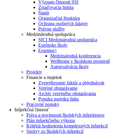
Význam činnosti ŠŠI
Zriaďovacia listina
Štatút
Organizačná štruktúra
Ochrana osobných údajov
Právne služby
Medzinárodná spolupráca
SICI Medzinárodná spolupráca
Európske školy
Erasmus+
Medzinárodná konferencia
Wellbeing v školskom prostredí
Autoevalvácia školy
Projekty
Financie a majetok
Zverejňovanie faktúr a objednávok
Verejné obstarávanie
Archív verejného obstarávania
Ponuka majetku štátu
Pracovné ponuky
Inšpekčná činnosť
Práva a povinnosti školských inšpektorov
Plán inšpekčného výkonu
Kritériá hodnotenia komplexných inšpekcií
Správy zo školských inšpekcií