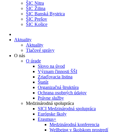
ŠIC Nitra
ŠIC Žilina
ŠIC Banská Bystrica
ŠIC Prešov
ŠIC Košice
Aktuality
Aktuality
Tlačové správy
O nás
O úrade
Slovo na úvod
Význam činnosti ŠŠI
Zriaďovacia listina
Štatút
Organizačná štruktúra
Ochrana osobných údajov
Právne služby
Medzinárodná spolupráca
SICI Medzinárodná spolupráca
Európske školy
Erasmus+
Medzinárodná konferencia
Wellbeing v školskom prostredí