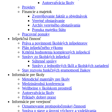
Autoevalvácia školy
Projekty
Financie a majetok
Zverejňovanie faktúr a objednávok
Verejné obstarávanie
Archív verejného obstarávania
Ponuka majetku štátu
Pracovné ponuky
Inšpekčná činnosť
Práva a povinnosti školských inšpektorov
Plán inšpekčného výkonu
Kritériá hodnotenia komplexných inšpekcií
Správy zo školských inšpekcií
Súhrnné správy
Správy z jednotlivých škôl a školských zariadení
Stav rozvoja funkčných gramotností žiakov
Informácie pre školy
Metodické materiály pre školy
Medzinárodná konferencia
Wellbeing v školskom prostredí
Autoevalvácia školy
Príklady dobrej praxe
Informácie pre verejnosť
Oznamovanie protispoločenskej činnosti
Správa o stave a úrovni výchovy a vzdelávania