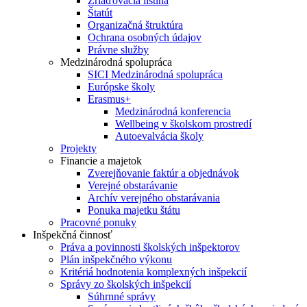
Zriaďovacia listina
Štatút
Organizačná štruktúra
Ochrana osobných údajov
Právne služby
Medzinárodná spolupráca
SICI Medzinárodná spolupráca
Európske školy
Erasmus+
Medzinárodná konferencia
Wellbeing v školskom prostredí
Autoevalvácia školy
Projekty
Financie a majetok
Zverejňovanie faktúr a objednávok
Verejné obstarávanie
Archív verejného obstarávania
Ponuka majetku štátu
Pracovné ponuky
Inšpekčná činnosť
Práva a povinnosti školských inšpektorov
Plán inšpekčného výkonu
Kritériá hodnotenia komplexných inšpekcií
Správy zo školských inšpekcií
Súhrnné správy