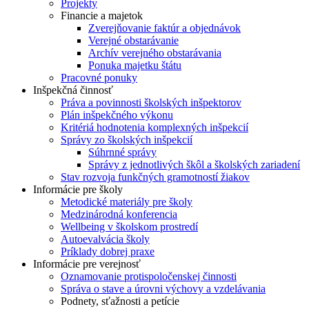
Projekty
Financie a majetok
Zverejňovanie faktúr a objednávok
Verejné obstarávanie
Archív verejného obstarávania
Ponuka majetku štátu
Pracovné ponuky
Inšpekčná činnosť
Práva a povinnosti školských inšpektorov
Plán inšpekčného výkonu
Kritériá hodnotenia komplexných inšpekcií
Správy zo školských inšpekcií
Súhrnné správy
Správy z jednotlivých škôl a školských zariadení
Stav rozvoja funkčných gramotností žiakov
Informácie pre školy
Metodické materiály pre školy
Medzinárodná konferencia
Wellbeing v školskom prostredí
Autoevalvácia školy
Príklady dobrej praxe
Informácie pre verejnosť
Oznamovanie protispoločenskej činnosti
Správa o stave a úrovni výchovy a vzdelávania
Podnety, sťažnosti a petície