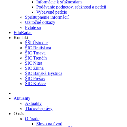
Informácie k sťažnostiam
Podávanie podnetov, sťažností a petícii
Vybavené petície
Sprístupnenie informácií
Užitočné odkazy
Pýtate sa
EduRadar
Kontakt
ŠŠI Ústredie
ŠIC Bratislava
ŠIC Trnava
ŠIC Trenčín
ŠIC Nitra
ŠIC Žilina
ŠIC Banská Bystrica
ŠIC Prešov
ŠIC Košice
Aktuality
Aktuality
Tlačové správy
O nás
O úrade
Slovo na úvod