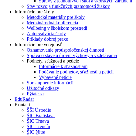
Správy z jednotlivých škôl a školských zariadení
Stav rozvoja funkčných gramotností žiakov
Informácie pre školy
Metodické materiály pre školy
Medzinárodná konferencia
Wellbeing v školskom prostredí
Autoevalvácia školy
Príklady dobrej praxe
Informácie pre verejnosť
Oznamovanie protispoločenskej činnosti
Správa o stave a úrovni výchovy a vzdelávania
Podnety, sťažnosti a petície
Informácie k sťažnostiam
Podávanie podnetov, sťažností a petícii
Vybavené petície
Sprístupnenie informácií
Užitočné odkazy
Pýtate sa
EduRadar
Kontakt
ŠŠI Ústredie
ŠIC Bratislava
ŠIC Trnava
ŠIC Trenčín
ŠIC Nitra