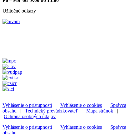
Po – Pia od 9:00 do 13:00
Užitočné odkazy
Vyhlásenie o prístupnosti
|
Vyhlásenie o cookies
|
Správca
obsahu
|
Technický prevádzkovateľ
|
Mapa stránok
|
Ochrana osobných údajov
Vyhlásenie o prístupnosti
|
Vyhlásenie o cookies
|
Správca
obsahu