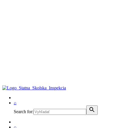
⌕
Search for:
⌕