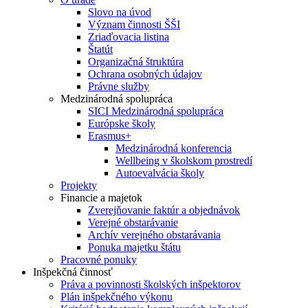
Slovo na úvod
Význam činnosti ŠŠI
Zriaďovacia listina
Štatút
Organizačná štruktúra
Ochrana osobných údajov
Právne služby
Medzinárodná spolupráca
SICI Medzinárodná spolupráca
Európske školy
Erasmus+
Medzinárodná konferencia
Wellbeing v školskom prostredí
Autoevalvácia školy
Projekty
Financie a majetok
Zverejňovanie faktúr a objednávok
Verejné obstarávanie
Archív verejného obstarávania
Ponuka majetku štátu
Pracovné ponuky
Inšpekčná činnosť
Práva a povinnosti školských inšpektorov
Plán inšpekčného výkonu