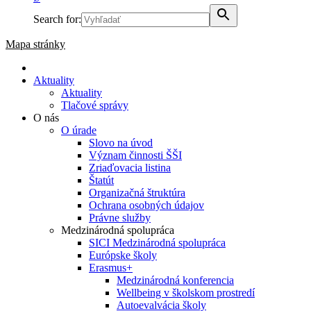
Search for:
Mapa stránky
Aktuality
Aktuality
Tlačové správy
O nás
O úrade
Slovo na úvod
Význam činnosti ŠŠI
Zriaďovacia listina
Štatút
Organizačná štruktúra
Ochrana osobných údajov
Právne služby
Medzinárodná spolupráca
SICI Medzinárodná spolupráca
Európske školy
Erasmus+
Medzinárodná konferencia
Wellbeing v školskom prostredí
Autoevalvácia školy