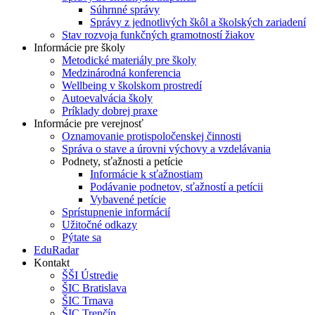
Súhrnné správy
Správy z jednotlivých škôl a školských zariadení
Stav rozvoja funkčných gramotností žiakov
Informácie pre školy
Metodické materiály pre školy
Medzinárodná konferencia
Wellbeing v školskom prostredí
Autoevalvácia školy
Príklady dobrej praxe
Informácie pre verejnosť
Oznamovanie protispoločenskej činnosti
Správa o stave a úrovni výchovy a vzdelávania
Podnety, sťažnosti a petície
Informácie k sťažnostiam
Podávanie podnetov, sťažností a petícii
Vybavené petície
Sprístupnenie informácií
Užitočné odkazy
Pýtate sa
EduRadar
Kontakt
ŠŠI Ústredie
ŠIC Bratislava
ŠIC Trnava
ŠIC Trenčín