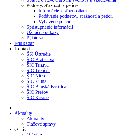
Podnety, sťažnosti a petície
Informácie k sťažnostiam
Podávanie podnetov, sťažností a petícii
Vybavené petície
Sprístupnenie informácií
Užitočné odkazy
Pýtate sa
EduRadar
Kontakt
ŠŠI Ústredie
ŠIC Bratislava
ŠIC Trnava
ŠIC Trenčín
ŠIC Nitra
ŠIC Žilina
ŠIC Banská Bystrica
ŠIC Prešov
ŠIC Košice
Aktuality
Aktuality
Tlačové správy
O nás
O úrade