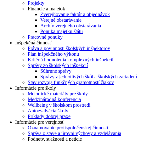
Projekty
Financie a majetok
Zverejňovanie faktúr a objednávok
Verejné obstarávanie
Archív verejného obstarávania
Ponuka majetku štátu
Pracovné ponuky
Inšpekčná činnosť
Práva a povinnosti školských inšpektorov
Plán inšpekčného výkonu
Kritériá hodnotenia komplexných inšpekcií
Správy zo školských inšpekcií
Súhrnné správy
Správy z jednotlivých škôl a školských zariadení
Stav rozvoja funkčných gramotností žiakov
Informácie pre školy
Metodické materiály pre školy
Medzinárodná konferencia
Wellbeing v školskom prostredí
Autoevalvácia školy
Príklady dobrej praxe
Informácie pre verejnosť
Oznamovanie protispoločenskej činnosti
Správa o stave a úrovni výchovy a vzdelávania
Podnety, sťažnosti a petície