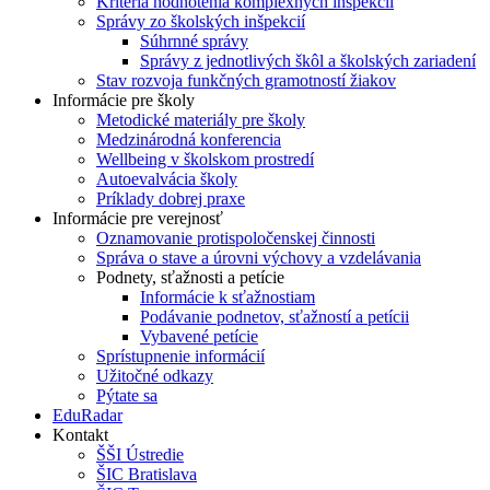
Kritériá hodnotenia komplexných inšpekcií
Správy zo školských inšpekcií
Súhrnné správy
Správy z jednotlivých škôl a školských zariadení
Stav rozvoja funkčných gramotností žiakov
Informácie pre školy
Metodické materiály pre školy
Medzinárodná konferencia
Wellbeing v školskom prostredí
Autoevalvácia školy
Príklady dobrej praxe
Informácie pre verejnosť
Oznamovanie protispoločenskej činnosti
Správa o stave a úrovni výchovy a vzdelávania
Podnety, sťažnosti a petície
Informácie k sťažnostiam
Podávanie podnetov, sťažností a petícii
Vybavené petície
Sprístupnenie informácií
Užitočné odkazy
Pýtate sa
EduRadar
Kontakt
ŠŠI Ústredie
ŠIC Bratislava