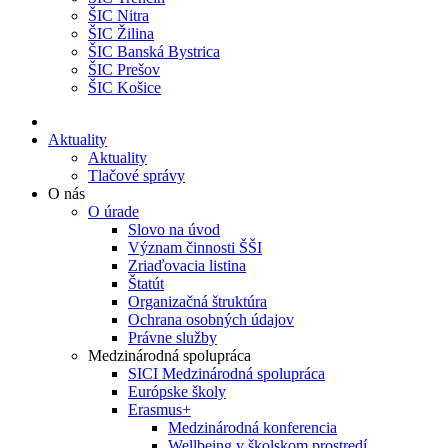
ŠIC Nitra
ŠIC Žilina
ŠIC Banská Bystrica
ŠIC Prešov
ŠIC Košice
Aktuality
Aktuality
Tlačové správy
O nás
O úrade
Slovo na úvod
Význam činnosti ŠŠI
Zriaďovacia listina
Štatút
Organizačná štruktúra
Ochrana osobných údajov
Právne služby
Medzinárodná spolupráca
SICI Medzinárodná spolupráca
Európske školy
Erasmus+
Medzinárodná konferencia
Wellbeing v školskom prostredí