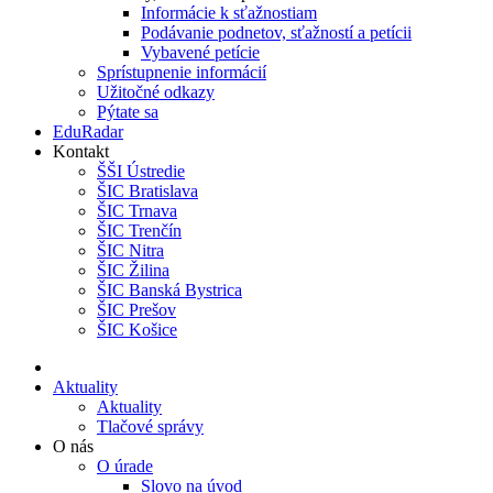
Informácie k sťažnostiam
Podávanie podnetov, sťažností a petícii
Vybavené petície
Sprístupnenie informácií
Užitočné odkazy
Pýtate sa
EduRadar
Kontakt
ŠŠI Ústredie
ŠIC Bratislava
ŠIC Trnava
ŠIC Trenčín
ŠIC Nitra
ŠIC Žilina
ŠIC Banská Bystrica
ŠIC Prešov
ŠIC Košice
Aktuality
Aktuality
Tlačové správy
O nás
O úrade
Slovo na úvod