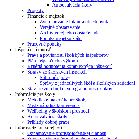
Autoevalvácia školy
Projekty
Financie a majetok
Zverejňovanie faktúr a objednávok
Verejné obstarávanie
Archív verejného obstarávania
Ponuka majetku štátu
Pracovné ponuky
Inšpekčná činnosť
Práva a povinnosti školských inšpektorov
Plán inšpekčného výkonu
Kritériá hodnotenia komplexných inšpekcií
Správy zo školských inšpekcií
Súhrnné správy
Správy z jednotlivých škôl a školských zariadení
Stav rozvoja funkčných gramotností žiakov
Informácie pre školy
Metodické materiály pre školy
Medzinárodná konferencia
Wellbeing v školskom prostredí
Autoevalvácia školy
Príklady dobrej praxe
Informácie pre verejnosť
Oznamovanie protispoločenskej činnosti
Správa o stave a úrovni výchovy a vzdelávania