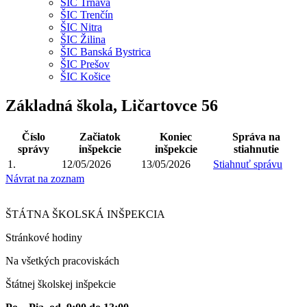
ŠIC Trnava
ŠIC Trenčín
ŠIC Nitra
ŠIC Žilina
ŠIC Banská Bystrica
ŠIC Prešov
ŠIC Košice
Základná škola, Ličartovce 56
Číslo
Začiatok
Koniec
Správa na
správy
inšpekcie
inšpekcie
stiahnutie
1.
12/05/2026
13/05/2026
Stiahnuť správu
Návrat na zoznam
ŠTÁTNA ŠKOLSKÁ INŠPEKCIA
Stránkové hodiny​
Na všetkých pracoviskách
Štátnej školskej inšpekcie