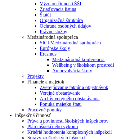
Význam činnosti ŠŠI
Zriaďovacia listina
Štatút
Organizačná štruktúra
Ochrana osobných údajov
Právne služby
Medzinárodná spolupráca
SICI Medzinárodná spolupráca
Európske školy
Erasmus+
Medzinárodná konferencia
Wellbeing v školskom prostredí
Autoevalvácia školy
Projekty
Financie a majetok
Zverejňovanie faktúr a objednávok
Verejné obstarávanie
Archív verejného obstarávania
Ponuka majetku štátu
Pracovné ponuky
Inšpekčná činnosť
Práva a povinnosti školských inšpektorov
Plán inšpekčného výkonu
Kritériá hodnotenia komplexných inšpekcií
Správy zo školských inšpekcií