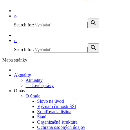
⌕
Search for:
⌕
Search for:
Mapa stránky
Aktuality
Aktuality
Tlačové správy
O nás
O úrade
Slovo na úvod
Význam činnosti ŠŠI
Zriaďovacia listina
Štatút
Organizačná štruktúra
Ochrana osobných údajov