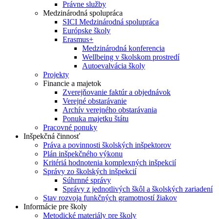
Právne služby
Medzinárodná spolupráca
SICI Medzinárodná spolupráca
Európske školy
Erasmus+
Medzinárodná konferencia
Wellbeing v školskom prostredí
Autoevalvácia školy
Projekty
Financie a majetok
Zverejňovanie faktúr a objednávok
Verejné obstarávanie
Archív verejného obstarávania
Ponuka majetku štátu
Pracovné ponuky
Inšpekčná činnosť
Práva a povinnosti školských inšpektorov
Plán inšpekčného výkonu
Kritériá hodnotenia komplexných inšpekcií
Správy zo školských inšpekcií
Súhrnné správy
Správy z jednotlivých škôl a školských zariadení
Stav rozvoja funkčných gramotností žiakov
Informácie pre školy
Metodické materiály pre školy