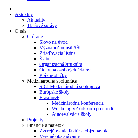
Aktuality
Aktuality
Tlačové správy
O nás
O úrade
Slovo na úvod
Význam činnosti ŠŠI
Zriaďovacia listina
Štatút
Organizačná štruktúra
Ochrana osobných údajov
Právne služby
Medzinárodná spolupráca
SICI Medzinárodná spolupráca
Európske školy
Erasmus+
Medzinárodná konferencia
Wellbeing v školskom prostredí
Autoevalvácia školy
Projekty
Financie a majetok
Zverejňovanie faktúr a objednávok
Verejné obstarávanie