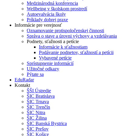
Medzinárodná konferencia
Wellbeing v školskom prostredí
Autoevalvácia školy
Príklady dobrej praxe
Informácie pre verejnosť
Oznamovanie protispoločenskej činnosti
Správa o stave a úrovni výchovy a vzdelávania
Podnety, sťažnosti a petície
Informácie k sťažnostiam
Podávanie podnetov, sťažností a petícii
Vybavené petície
Sprístupnenie informácií
Užitočné odkazy
Pýtate sa
EduRadar
Kontakt
ŠŠI Ústredie
ŠIC Bratislava
ŠIC Trnava
ŠIC Trenčín
ŠIC Nitra
ŠIC Žilina
ŠIC Banská Bystrica
ŠIC Prešov
ŠIC Košice