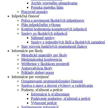
Archív verejného obstarávania
Ponuka majetku štátu
Pracovné ponuky
Inšpekčná činnosť
Práva a povinnosti školských inšpektorov
Plán inšpekčného výkonu
Kritériá hodnotenia komplexných inšpekcií
Správy zo školských inšpekcií
Súhrnné správy
Správy z jednotlivých škôl a školských zariadení
Stav rozvoja funkčných gramotností žiakov
Informácie pre školy
Metodické materiály pre školy
Medzinárodná konferencia
Wellbeing v školskom prostredí
Autoevalvácia školy
Príklady dobrej praxe
Informácie pre verejnosť
Oznamovanie protispoločenskej činnosti
Správa o stave a úrovni výchovy a vzdelávania
Podnety, sťažnosti a petície
Informácie k sťažnostiam
Podávanie podnetov, sťažností a petícii
Vybavené petície
Sprístupnenie informácií