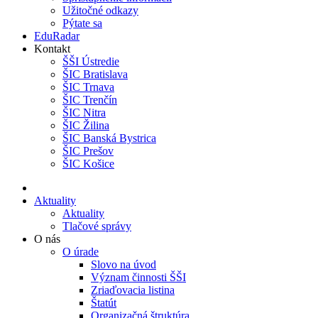
Užitočné odkazy
Pýtate sa
EduRadar
Kontakt
ŠŠI Ústredie
ŠIC Bratislava
ŠIC Trnava
ŠIC Trenčín
ŠIC Nitra
ŠIC Žilina
ŠIC Banská Bystrica
ŠIC Prešov
ŠIC Košice
Aktuality
Aktuality
Tlačové správy
O nás
O úrade
Slovo na úvod
Význam činnosti ŠŠI
Zriaďovacia listina
Štatút
Organizačná štruktúra