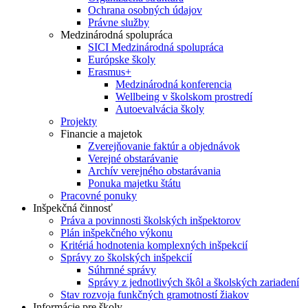
Ochrana osobných údajov
Právne služby
Medzinárodná spolupráca
SICI Medzinárodná spolupráca
Európske školy
Erasmus+
Medzinárodná konferencia
Wellbeing v školskom prostredí
Autoevalvácia školy
Projekty
Financie a majetok
Zverejňovanie faktúr a objednávok
Verejné obstarávanie
Archív verejného obstarávania
Ponuka majetku štátu
Pracovné ponuky
Inšpekčná činnosť
Práva a povinnosti školských inšpektorov
Plán inšpekčného výkonu
Kritériá hodnotenia komplexných inšpekcií
Správy zo školských inšpekcií
Súhrnné správy
Správy z jednotlivých škôl a školských zariadení
Stav rozvoja funkčných gramotností žiakov
Informácie pre školy