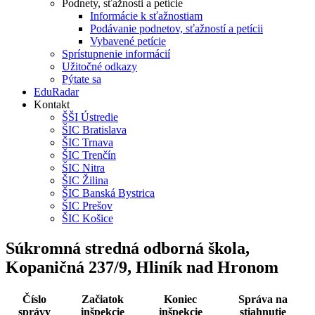
Podnety, sťažnosti a petície
Informácie k sťažnostiam
Podávanie podnetov, sťažností a petícii
Vybavené petície
Sprístupnenie informácií
Užitočné odkazy
Pýtate sa
EduRadar
Kontakt
ŠŠI Ústredie
ŠIC Bratislava
ŠIC Trnava
ŠIC Trenčín
ŠIC Nitra
ŠIC Žilina
ŠIC Banská Bystrica
ŠIC Prešov
ŠIC Košice
Súkromná stredná odborná škola,
Kopaničná 237/9, Hliník nad Hronom
Číslo
Začiatok
Koniec
Správa na
správy
inšpekcie
inšpekcie
stiahnutie