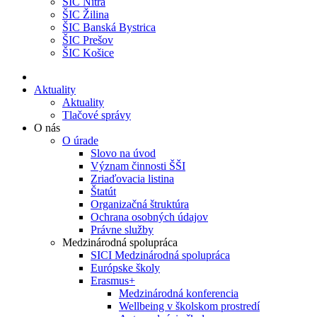
ŠIC Nitra
ŠIC Žilina
ŠIC Banská Bystrica
ŠIC Prešov
ŠIC Košice
Aktuality
Aktuality
Tlačové správy
O nás
O úrade
Slovo na úvod
Význam činnosti ŠŠI
Zriaďovacia listina
Štatút
Organizačná štruktúra
Ochrana osobných údajov
Právne služby
Medzinárodná spolupráca
SICI Medzinárodná spolupráca
Európske školy
Erasmus+
Medzinárodná konferencia
Wellbeing v školskom prostredí