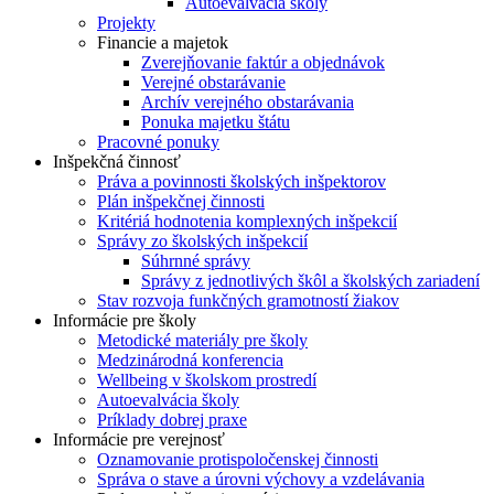
Autoevalvácia školy
Projekty
Financie a majetok
Zverejňovanie faktúr a objednávok
Verejné obstarávanie
Archív verejného obstarávania
Ponuka majetku štátu
Pracovné ponuky
Inšpekčná činnosť
Práva a povinnosti školských inšpektorov
Plán inšpekčnej činnosti
Kritériá hodnotenia komplexných inšpekcií
Správy zo školských inšpekcií
Súhrnné správy
Správy z jednotlivých škôl a školských zariadení
Stav rozvoja funkčných gramotností žiakov
Informácie pre školy
Metodické materiály pre školy
Medzinárodná konferencia
Wellbeing v školskom prostredí
Autoevalvácia školy
Príklady dobrej praxe
Informácie pre verejnosť
Oznamovanie protispoločenskej činnosti
Správa o stave a úrovni výchovy a vzdelávania