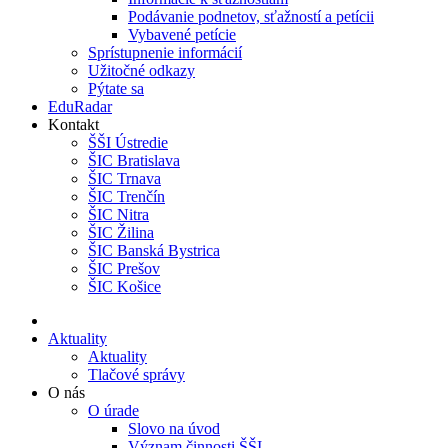
Podávanie podnetov, sťažností a petícii
Vybavené petície
Sprístupnenie informácií
Užitočné odkazy
Pýtate sa
EduRadar
Kontakt
ŠŠI Ústredie
ŠIC Bratislava
ŠIC Trnava
ŠIC Trenčín
ŠIC Nitra
ŠIC Žilina
ŠIC Banská Bystrica
ŠIC Prešov
ŠIC Košice
Aktuality
Aktuality
Tlačové správy
O nás
O úrade
Slovo na úvod
Význam činnosti ŠŠI