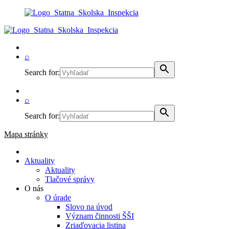
⌕
Search for:
⌕
Search for:
Mapa stránky
Aktuality
Aktuality
Tlačové správy
O nás
O úrade
Slovo na úvod
Význam činnosti ŠŠI
Zriaďovacia listina