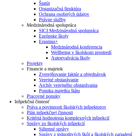
Štatút
Organizačná štruktúra
Ochrana osobných údajov
Právne služby
Medzinárodná spolupráca
SICI Medzinárodná spolupráca
Európske školy
Erasmus+
Medzinárodná konferencia
Wellbeing v školskom prostredí
Autoevalvácia školy
Projekty
Financie a majetok
Zverejňovanie faktúr a objednávok
Verejné obstarávanie
Archív verejného obstarávania
Ponuka majetku štátu
Pracovné ponuky
Inšpekčná činnosť
Práva a povinnosti školských inšpektorov
Plán inšpekčnej činnosti
Kritériá hodnotenia komplexných inšpekcií
Správy zo školských inšpekcií
Súhrnné správy
Správy z jednotlivých škôl a školských zariadení