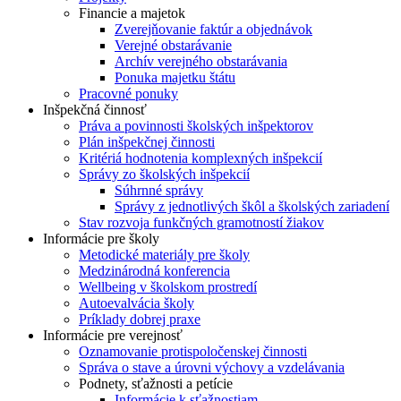
Financie a majetok
Zverejňovanie faktúr a objednávok
Verejné obstarávanie
Archív verejného obstarávania
Ponuka majetku štátu
Pracovné ponuky
Inšpekčná činnosť
Práva a povinnosti školských inšpektorov
Plán inšpekčnej činnosti
Kritériá hodnotenia komplexných inšpekcií
Správy zo školských inšpekcií
Súhrnné správy
Správy z jednotlivých škôl a školských zariadení
Stav rozvoja funkčných gramotností žiakov
Informácie pre školy
Metodické materiály pre školy
Medzinárodná konferencia
Wellbeing v školskom prostredí
Autoevalvácia školy
Príklady dobrej praxe
Informácie pre verejnosť
Oznamovanie protispoločenskej činnosti
Správa o stave a úrovni výchovy a vzdelávania
Podnety, sťažnosti a petície
Informácie k sťažnostiam