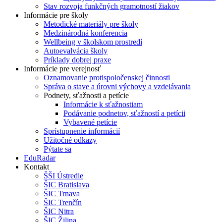
Stav rozvoja funkčných gramotností žiakov
Informácie pre školy
Metodické materiály pre školy
Medzinárodná konferencia
Wellbeing v školskom prostredí
Autoevalvácia školy
Príklady dobrej praxe
Informácie pre verejnosť
Oznamovanie protispoločenskej činnosti
Správa o stave a úrovni výchovy a vzdelávania
Podnety, sťažnosti a petície
Informácie k sťažnostiam
Podávanie podnetov, sťažností a petícii
Vybavené petície
Sprístupnenie informácií
Užitočné odkazy
Pýtate sa
EduRadar
Kontakt
ŠŠI Ústredie
ŠIC Bratislava
ŠIC Trnava
ŠIC Trenčín
ŠIC Nitra
ŠIC Žilina