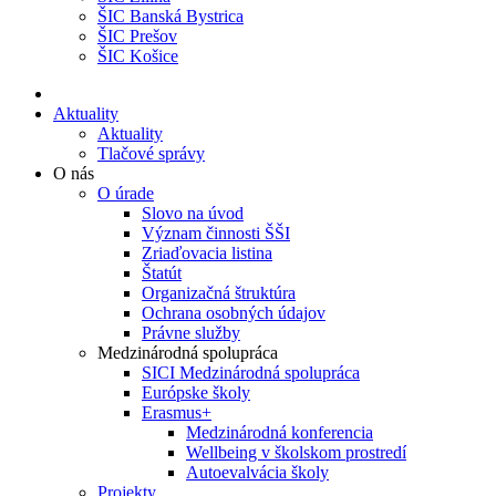
ŠIC Banská Bystrica
ŠIC Prešov
ŠIC Košice
Aktuality
Aktuality
Tlačové správy
O nás
O úrade
Slovo na úvod
Význam činnosti ŠŠI
Zriaďovacia listina
Štatút
Organizačná štruktúra
Ochrana osobných údajov
Právne služby
Medzinárodná spolupráca
SICI Medzinárodná spolupráca
Európske školy
Erasmus+
Medzinárodná konferencia
Wellbeing v školskom prostredí
Autoevalvácia školy
Projekty