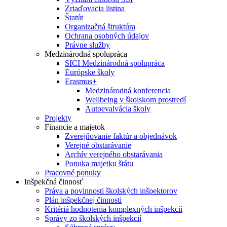
Zriaďovacia listina
Štatút
Organizačná štruktúra
Ochrana osobných údajov
Právne služby
Medzinárodná spolupráca
SICI Medzinárodná spolupráca
Európske školy
Erasmus+
Medzinárodná konferencia
Wellbeing v školskom prostredí
Autoevalvácia školy
Projekty
Financie a majetok
Zverejňovanie faktúr a objednávok
Verejné obstarávanie
Archív verejného obstarávania
Ponuka majetku štátu
Pracovné ponuky
Inšpekčná činnosť
Práva a povinnosti školských inšpektorov
Plán inšpekčnej činnosti
Kritériá hodnotenia komplexných inšpekcií
Správy zo školských inšpekcií