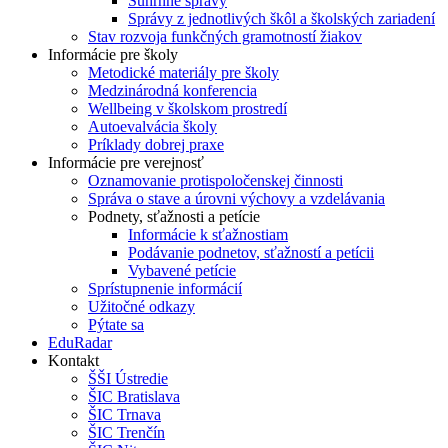
Súhrnné správy
Správy z jednotlivých škôl a školských zariadení
Stav rozvoja funkčných gramotností žiakov
Informácie pre školy
Metodické materiály pre školy
Medzinárodná konferencia
Wellbeing v školskom prostredí
Autoevalvácia školy
Príklady dobrej praxe
Informácie pre verejnosť
Oznamovanie protispoločenskej činnosti
Správa o stave a úrovni výchovy a vzdelávania
Podnety, sťažnosti a petície
Informácie k sťažnostiam
Podávanie podnetov, sťažností a petícii
Vybavené petície
Sprístupnenie informácií
Užitočné odkazy
Pýtate sa
EduRadar
Kontakt
ŠŠI Ústredie
ŠIC Bratislava
ŠIC Trnava
ŠIC Trenčín