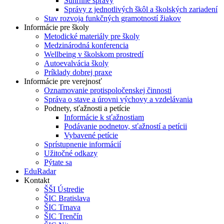
Súhrnné správy
Správy z jednotlivých škôl a školských zariadení
Stav rozvoja funkčných gramotností žiakov
Informácie pre školy
Metodické materiály pre školy
Medzinárodná konferencia
Wellbeing v školskom prostredí
Autoevalvácia školy
Príklady dobrej praxe
Informácie pre verejnosť
Oznamovanie protispoločenskej činnosti
Správa o stave a úrovni výchovy a vzdelávania
Podnety, sťažnosti a petície
Informácie k sťažnostiam
Podávanie podnetov, sťažností a petícii
Vybavené petície
Sprístupnenie informácií
Užitočné odkazy
Pýtate sa
EduRadar
Kontakt
ŠŠI Ústredie
ŠIC Bratislava
ŠIC Trnava
ŠIC Trenčín