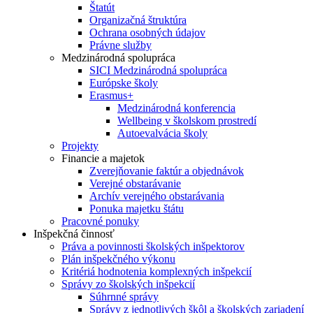
Štatút
Organizačná štruktúra
Ochrana osobných údajov
Právne služby
Medzinárodná spolupráca
SICI Medzinárodná spolupráca
Európske školy
Erasmus+
Medzinárodná konferencia
Wellbeing v školskom prostredí
Autoevalvácia školy
Projekty
Financie a majetok
Zverejňovanie faktúr a objednávok
Verejné obstarávanie
Archív verejného obstarávania
Ponuka majetku štátu
Pracovné ponuky
Inšpekčná činnosť
Práva a povinnosti školských inšpektorov
Plán inšpekčného výkonu
Kritériá hodnotenia komplexných inšpekcií
Správy zo školských inšpekcií
Súhrnné správy
Správy z jednotlivých škôl a školských zariadení