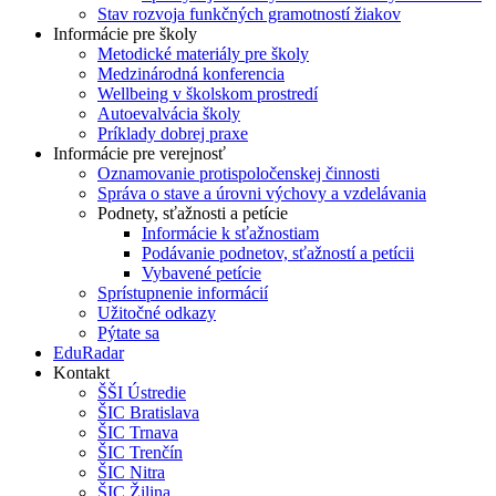
Stav rozvoja funkčných gramotností žiakov
Informácie pre školy
Metodické materiály pre školy
Medzinárodná konferencia
Wellbeing v školskom prostredí
Autoevalvácia školy
Príklady dobrej praxe
Informácie pre verejnosť
Oznamovanie protispoločenskej činnosti
Správa o stave a úrovni výchovy a vzdelávania
Podnety, sťažnosti a petície
Informácie k sťažnostiam
Podávanie podnetov, sťažností a petícii
Vybavené petície
Sprístupnenie informácií
Užitočné odkazy
Pýtate sa
EduRadar
Kontakt
ŠŠI Ústredie
ŠIC Bratislava
ŠIC Trnava
ŠIC Trenčín
ŠIC Nitra
ŠIC Žilina