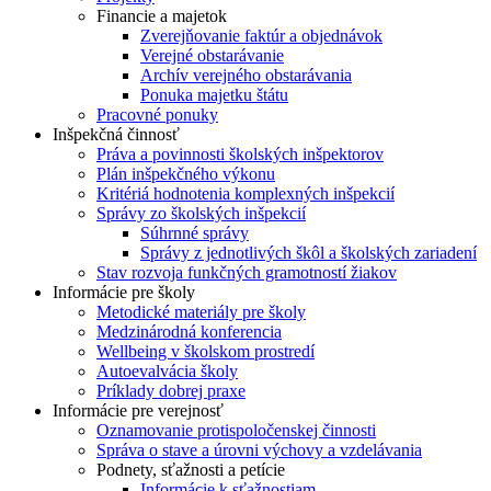
Financie a majetok
Zverejňovanie faktúr a objednávok
Verejné obstarávanie
Archív verejného obstarávania
Ponuka majetku štátu
Pracovné ponuky
Inšpekčná činnosť
Práva a povinnosti školských inšpektorov
Plán inšpekčného výkonu
Kritériá hodnotenia komplexných inšpekcií
Správy zo školských inšpekcií
Súhrnné správy
Správy z jednotlivých škôl a školských zariadení
Stav rozvoja funkčných gramotností žiakov
Informácie pre školy
Metodické materiály pre školy
Medzinárodná konferencia
Wellbeing v školskom prostredí
Autoevalvácia školy
Príklady dobrej praxe
Informácie pre verejnosť
Oznamovanie protispoločenskej činnosti
Správa o stave a úrovni výchovy a vzdelávania
Podnety, sťažnosti a petície
Informácie k sťažnostiam