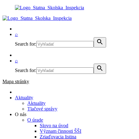
⌕
Search for:
⌕
Search for:
Mapa stránky
Aktuality
Aktuality
Tlačové správy
O nás
O úrade
Slovo na úvod
Význam činnosti ŠŠI
Zriaďovacia listina