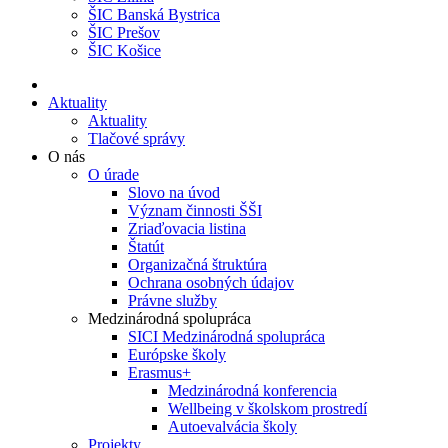
ŠIC Banská Bystrica
ŠIC Prešov
ŠIC Košice
Aktuality
Aktuality
Tlačové správy
O nás
O úrade
Slovo na úvod
Význam činnosti ŠŠI
Zriaďovacia listina
Štatút
Organizačná štruktúra
Ochrana osobných údajov
Právne služby
Medzinárodná spolupráca
SICI Medzinárodná spolupráca
Európske školy
Erasmus+
Medzinárodná konferencia
Wellbeing v školskom prostredí
Autoevalvácia školy
Projekty