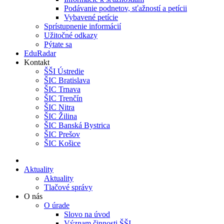
Podávanie podnetov, sťažností a petícii
Vybavené petície
Sprístupnenie informácií
Užitočné odkazy
Pýtate sa
EduRadar
Kontakt
ŠŠI Ústredie
ŠIC Bratislava
ŠIC Trnava
ŠIC Trenčín
ŠIC Nitra
ŠIC Žilina
ŠIC Banská Bystrica
ŠIC Prešov
ŠIC Košice
Aktuality
Aktuality
Tlačové správy
O nás
O úrade
Slovo na úvod
Význam činnosti ŠŠI