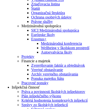
Zriaďovacia listina
Štatút
Organizačná štruktúra
Ochrana osobných údajov
Právne služby
Medzinárodná spolupráca
SICI Medzinárodná spolupráca
Európske školy
Erasmus+
Medzinárodná konferencia
Wellbeing v školskom prostredí
Autoevalvácia školy
Projekty
Financie a majetok
Zverejňovanie faktúr a objednávok
Verejné obstarávanie
Archív verejného obstarávania
Ponuka majetku štátu
Pracovné ponuky
Inšpekčná činnosť
Práva a povinnosti školských inšpektorov
Plán inšpekčného výkonu
Kritériá hodnotenia komplexných inšpekcií
Správy zo školských inšpekcií