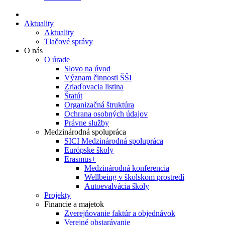
Aktuality
Aktuality
Tlačové správy
O nás
O úrade
Slovo na úvod
Význam činnosti ŠŠI
Zriaďovacia listina
Štatút
Organizačná štruktúra
Ochrana osobných údajov
Právne služby
Medzinárodná spolupráca
SICI Medzinárodná spolupráca
Európske školy
Erasmus+
Medzinárodná konferencia
Wellbeing v školskom prostredí
Autoevalvácia školy
Projekty
Financie a majetok
Zverejňovanie faktúr a objednávok
Verejné obstarávanie