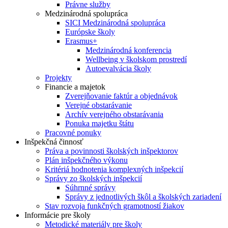
Právne služby
Medzinárodná spolupráca
SICI Medzinárodná spolupráca
Európske školy
Erasmus+
Medzinárodná konferencia
Wellbeing v školskom prostredí
Autoevalvácia školy
Projekty
Financie a majetok
Zverejňovanie faktúr a objednávok
Verejné obstarávanie
Archív verejného obstarávania
Ponuka majetku štátu
Pracovné ponuky
Inšpekčná činnosť
Práva a povinnosti školských inšpektorov
Plán inšpekčného výkonu
Kritériá hodnotenia komplexných inšpekcií
Správy zo školských inšpekcií
Súhrnné správy
Správy z jednotlivých škôl a školských zariadení
Stav rozvoja funkčných gramotností žiakov
Informácie pre školy
Metodické materiály pre školy