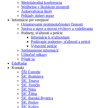
Medzinárodná konferencia
Wellbeing v školskom prostredí
Autoevalvácia školy
Príklady dobrej praxe
Informácie pre verejnosť
Oznamovanie protispoločenskej činnosti
Správa o stave a úrovni výchovy a vzdelávania
Podnety, sťažnosti a petície
Informácie k sťažnostiam
Podávanie podnetov, sťažností a petícii
Vybavené petície
Sprístupnenie informácií
Užitočné odkazy
Pýtate sa
EduRadar
Kontakt
ŠŠI Ústredie
ŠIC Bratislava
ŠIC Trnava
ŠIC Trenčín
ŠIC Nitra
ŠIC Žilina
ŠIC Banská Bystrica
ŠIC Prešov
ŠIC Košice