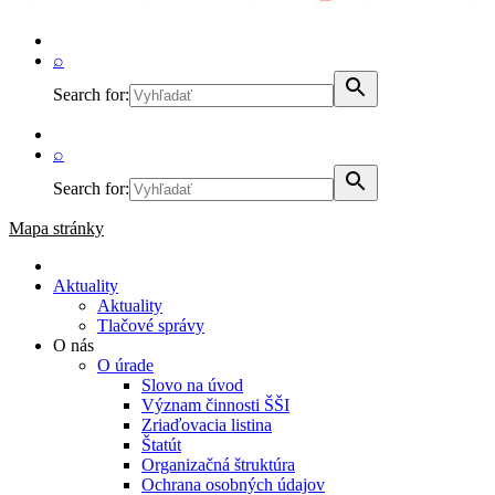
⌕
Search for:
⌕
Search for:
Mapa stránky
Aktuality
Aktuality
Tlačové správy
O nás
O úrade
Slovo na úvod
Význam činnosti ŠŠI
Zriaďovacia listina
Štatút
Organizačná štruktúra
Ochrana osobných údajov