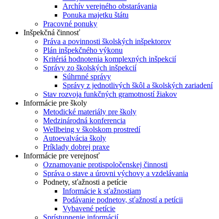
Archív verejného obstarávania
Ponuka majetku štátu
Pracovné ponuky
Inšpekčná činnosť
Práva a povinnosti školských inšpektorov
Plán inšpekčného výkonu
Kritériá hodnotenia komplexných inšpekcií
Správy zo školských inšpekcií
Súhrnné správy
Správy z jednotlivých škôl a školských zariadení
Stav rozvoja funkčných gramotností žiakov
Informácie pre školy
Metodické materiály pre školy
Medzinárodná konferencia
Wellbeing v školskom prostredí
Autoevalvácia školy
Príklady dobrej praxe
Informácie pre verejnosť
Oznamovanie protispoločenskej činnosti
Správa o stave a úrovni výchovy a vzdelávania
Podnety, sťažnosti a petície
Informácie k sťažnostiam
Podávanie podnetov, sťažností a petícii
Vybavené petície
Sprístupnenie informácií