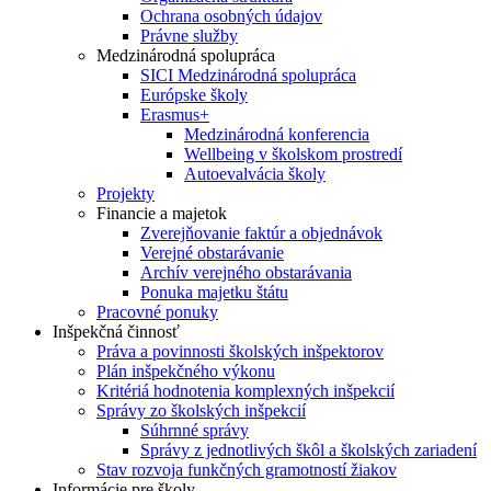
Ochrana osobných údajov
Právne služby
Medzinárodná spolupráca
SICI Medzinárodná spolupráca
Európske školy
Erasmus+
Medzinárodná konferencia
Wellbeing v školskom prostredí
Autoevalvácia školy
Projekty
Financie a majetok
Zverejňovanie faktúr a objednávok
Verejné obstarávanie
Archív verejného obstarávania
Ponuka majetku štátu
Pracovné ponuky
Inšpekčná činnosť
Práva a povinnosti školských inšpektorov
Plán inšpekčného výkonu
Kritériá hodnotenia komplexných inšpekcií
Správy zo školských inšpekcií
Súhrnné správy
Správy z jednotlivých škôl a školských zariadení
Stav rozvoja funkčných gramotností žiakov
Informácie pre školy