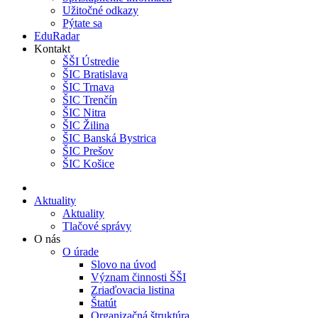
Užitočné odkazy
Pýtate sa
EduRadar
Kontakt
ŠŠI Ústredie
ŠIC Bratislava
ŠIC Trnava
ŠIC Trenčín
ŠIC Nitra
ŠIC Žilina
ŠIC Banská Bystrica
ŠIC Prešov
ŠIC Košice
Aktuality
Aktuality
Tlačové správy
O nás
O úrade
Slovo na úvod
Význam činnosti ŠŠI
Zriaďovacia listina
Štatút
Organizačná štruktúra