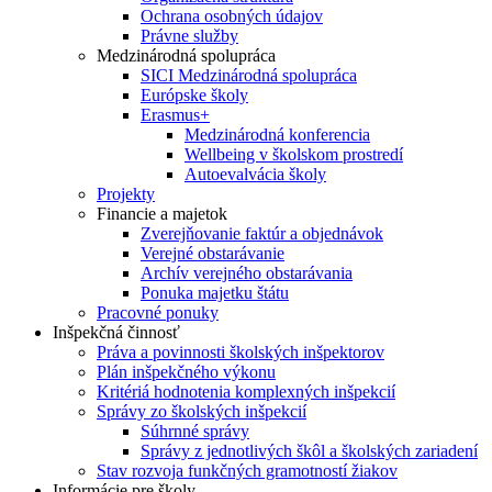
Ochrana osobných údajov
Právne služby
Medzinárodná spolupráca
SICI Medzinárodná spolupráca
Európske školy
Erasmus+
Medzinárodná konferencia
Wellbeing v školskom prostredí
Autoevalvácia školy
Projekty
Financie a majetok
Zverejňovanie faktúr a objednávok
Verejné obstarávanie
Archív verejného obstarávania
Ponuka majetku štátu
Pracovné ponuky
Inšpekčná činnosť
Práva a povinnosti školských inšpektorov
Plán inšpekčného výkonu
Kritériá hodnotenia komplexných inšpekcií
Správy zo školských inšpekcií
Súhrnné správy
Správy z jednotlivých škôl a školských zariadení
Stav rozvoja funkčných gramotností žiakov
Informácie pre školy