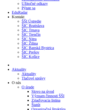
Užitočné odkazy
Pýtate sa
EduRadar
Kontakt
ŠŠI Ústredie
ŠIC Bratislava
ŠIC Trnava
ŠIC Trenčín
ŠIC Nitra
ŠIC Žilina
ŠIC Banská Bystrica
ŠIC Prešov
ŠIC Košice
Aktuality
Aktuality
Tlačové správy
O nás
O úrade
Slovo na úvod
Význam činnosti ŠŠI
Zriaďovacia listina
Štatút
Organizačná štruktúra