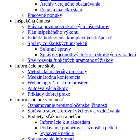
Archív verejného obstarávania
Ponuka majetku štátu
Pracovné ponuky
Inšpekčná činnosť
Práva a povinnosti školských inšpektorov
Plán inšpekčného výkonu
Kritériá hodnotenia komplexných inšpekcií
Správy zo školských inšpekcií
Súhrnné správy
Správy z jednotlivých škôl a školských zariadení
Stav rozvoja funkčných gramotností žiakov
Informácie pre školy
Metodické materiály pre školy
Medzinárodná konferencia
Wellbeing v školskom prostredí
Autoevalvácia školy
Príklady dobrej praxe
Informácie pre verejnosť
Oznamovanie protispoločenskej činnosti
Správa o stave a úrovni výchovy a vzdelávania
Podnety, sťažnosti a petície
Informácie k sťažnostiam
Podávanie podnetov, sťažností a petícii
Vybavené petície
Sprístupnenie informácií