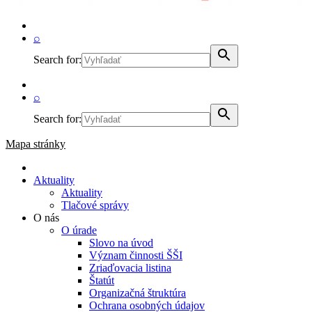
⌕
Search for:
⌕
Search for:
Mapa stránky
Aktuality
Aktuality
Tlačové správy
O nás
O úrade
Slovo na úvod
Význam činnosti ŠŠI
Zriaďovacia listina
Štatút
Organizačná štruktúra
Ochrana osobných údajov