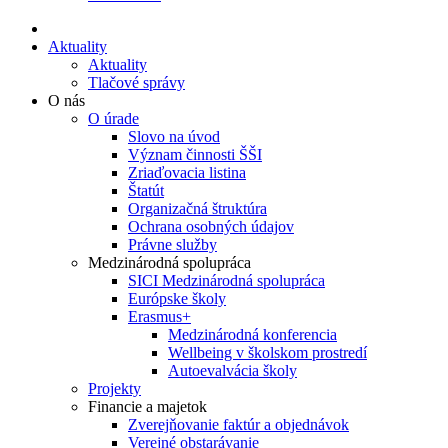
Aktuality
Aktuality
Tlačové správy
O nás
O úrade
Slovo na úvod
Význam činnosti ŠŠI
Zriaďovacia listina
Štatút
Organizačná štruktúra
Ochrana osobných údajov
Právne služby
Medzinárodná spolupráca
SICI Medzinárodná spolupráca
Európske školy
Erasmus+
Medzinárodná konferencia
Wellbeing v školskom prostredí
Autoevalvácia školy
Projekty
Financie a majetok
Zverejňovanie faktúr a objednávok
Verejné obstarávanie