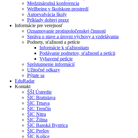
Medzinárodná konferencia
Wellbeing v školskom prostredí
Autoevalvácia školy
Príklady dobrej praxe
Informácie pre verejnosť
Oznamovanie protispoločenskej činnosti
Správa o stave a úrovni výchovy a vzdelávania
Podnety, sťažnosti a petície
Informácie k sťažnostiam
Podávanie podnetov, sťažností a petícii
Vybavené petície
Sprístupnenie informácií
Užitočné odkazy
Pýtate sa
EduRadar
Kontakt
ŠŠI Ústredie
ŠIC Bratislava
ŠIC Trnava
ŠIC Trenčín
ŠIC Nitra
ŠIC Žilina
ŠIC Banská Bystrica
ŠIC Prešov
ŠIC Košice