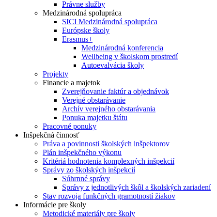
Právne služby
Medzinárodná spolupráca
SICI Medzinárodná spolupráca
Európske školy
Erasmus+
Medzinárodná konferencia
Wellbeing v školskom prostredí
Autoevalvácia školy
Projekty
Financie a majetok
Zverejňovanie faktúr a objednávok
Verejné obstarávanie
Archív verejného obstarávania
Ponuka majetku štátu
Pracovné ponuky
Inšpekčná činnosť
Práva a povinnosti školských inšpektorov
Plán inšpekčného výkonu
Kritériá hodnotenia komplexných inšpekcií
Správy zo školských inšpekcií
Súhrnné správy
Správy z jednotlivých škôl a školských zariadení
Stav rozvoja funkčných gramotností žiakov
Informácie pre školy
Metodické materiály pre školy