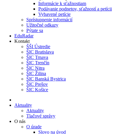
Informácie k sťažnostiam
Podávanie podnetov, sťažností a petícii
Vybavené petície
Sprístupnenie informácií
Užitočné odkazy
Pýtate sa
EduRadar
Kontakt
ŠŠI Ústredie
ŠIC Bratislava
ŠIC Trnava
ŠIC Trenčín
ŠIC Nitra
ŠIC Žilina
ŠIC Banská Bystrica
ŠIC Prešov
ŠIC Košice
Aktuality
Aktuality
Tlačové správy
O nás
O úrade
Slovo na úvod