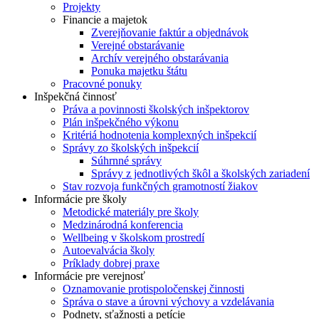
Projekty
Financie a majetok
Zverejňovanie faktúr a objednávok
Verejné obstarávanie
Archív verejného obstarávania
Ponuka majetku štátu
Pracovné ponuky
Inšpekčná činnosť
Práva a povinnosti školských inšpektorov
Plán inšpekčného výkonu
Kritériá hodnotenia komplexných inšpekcií
Správy zo školských inšpekcií
Súhrnné správy
Správy z jednotlivých škôl a školských zariadení
Stav rozvoja funkčných gramotností žiakov
Informácie pre školy
Metodické materiály pre školy
Medzinárodná konferencia
Wellbeing v školskom prostredí
Autoevalvácia školy
Príklady dobrej praxe
Informácie pre verejnosť
Oznamovanie protispoločenskej činnosti
Správa o stave a úrovni výchovy a vzdelávania
Podnety, sťažnosti a petície