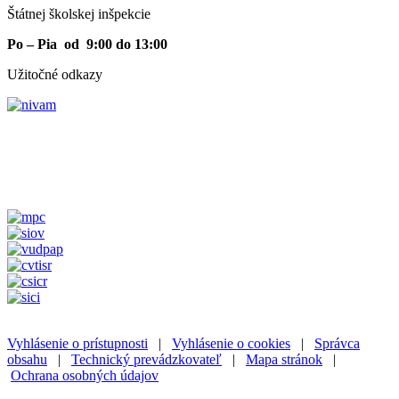
Štátnej školskej inšpekcie
Po – Pia od 9:00 do 13:00
Užitočné odkazy
Vyhlásenie o prístupnosti
|
Vyhlásenie o cookies
|
Správca
obsahu
|
Technický prevádzkovateľ
|
Mapa stránok
|
Ochrana osobných údajov