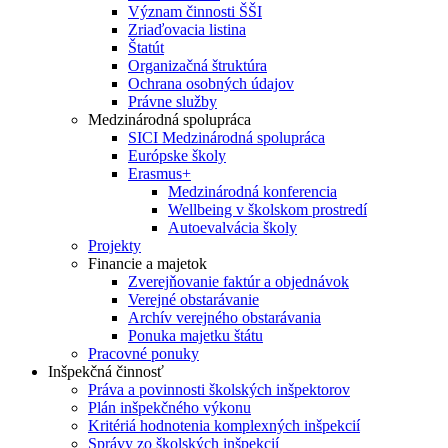
Význam činnosti ŠŠI
Zriaďovacia listina
Štatút
Organizačná štruktúra
Ochrana osobných údajov
Právne služby
Medzinárodná spolupráca
SICI Medzinárodná spolupráca
Európske školy
Erasmus+
Medzinárodná konferencia
Wellbeing v školskom prostredí
Autoevalvácia školy
Projekty
Financie a majetok
Zverejňovanie faktúr a objednávok
Verejné obstarávanie
Archív verejného obstarávania
Ponuka majetku štátu
Pracovné ponuky
Inšpekčná činnosť
Práva a povinnosti školských inšpektorov
Plán inšpekčného výkonu
Kritériá hodnotenia komplexných inšpekcií
Správy zo školských inšpekcií