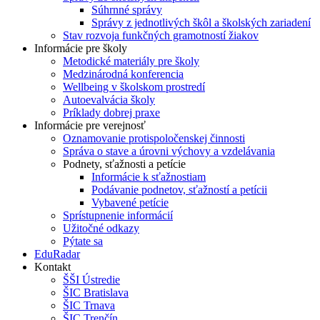
Súhrnné správy
Správy z jednotlivých škôl a školských zariadení
Stav rozvoja funkčných gramotností žiakov
Informácie pre školy
Metodické materiály pre školy
Medzinárodná konferencia
Wellbeing v školskom prostredí
Autoevalvácia školy
Príklady dobrej praxe
Informácie pre verejnosť
Oznamovanie protispoločenskej činnosti
Správa o stave a úrovni výchovy a vzdelávania
Podnety, sťažnosti a petície
Informácie k sťažnostiam
Podávanie podnetov, sťažností a petícii
Vybavené petície
Sprístupnenie informácií
Užitočné odkazy
Pýtate sa
EduRadar
Kontakt
ŠŠI Ústredie
ŠIC Bratislava
ŠIC Trnava
ŠIC Trenčín