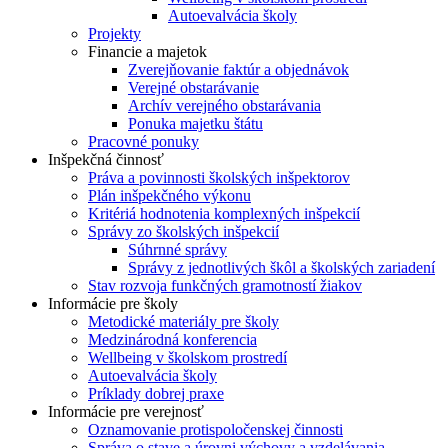
Autoevalvácia školy
Projekty
Financie a majetok
Zverejňovanie faktúr a objednávok
Verejné obstarávanie
Archív verejného obstarávania
Ponuka majetku štátu
Pracovné ponuky
Inšpekčná činnosť
Práva a povinnosti školských inšpektorov
Plán inšpekčného výkonu
Kritériá hodnotenia komplexných inšpekcií
Správy zo školských inšpekcií
Súhrnné správy
Správy z jednotlivých škôl a školských zariadení
Stav rozvoja funkčných gramotností žiakov
Informácie pre školy
Metodické materiály pre školy
Medzinárodná konferencia
Wellbeing v školskom prostredí
Autoevalvácia školy
Príklady dobrej praxe
Informácie pre verejnosť
Oznamovanie protispoločenskej činnosti
Správa o stave a úrovni výchovy a vzdelávania