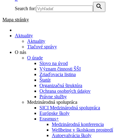
Search for:
Mapa stránky
Aktuality
Aktuality
Tlačové správy
O nás
O úrade
Slovo na úvod
Význam činnosti ŠŠI
Zriaďovacia listina
Štatút
Organizačná štruktúra
Ochrana osobných údajov
Právne služby
Medzinárodná spolupráca
SICI Medzinárodná spolupráca
Európske školy
Erasmus+
Medzinárodná konferencia
Wellbeing v školskom prostredí
Autoevalvácia školy