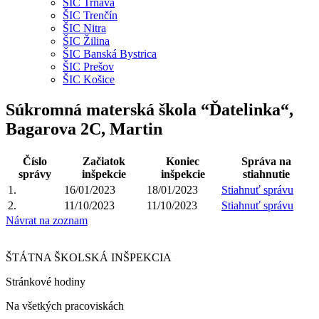
ŠIC Trnava
ŠIC Trenčín
ŠIC Nitra
ŠIC Žilina
ŠIC Banská Bystrica
ŠIC Prešov
ŠIC Košice
Súkromná materská škola “Ďatelinka“,
Bagarova 2C, Martin
Číslo
Začiatok
Koniec
Správa na
správy
inšpekcie
inšpekcie
stiahnutie
1.
16/01/2023
18/01/2023
Stiahnuť správu
2.
11/10/2023
11/10/2023
Stiahnuť správu
Návrat na zoznam
ŠTÁTNA ŠKOLSKÁ INŠPEKCIA
Stránkové hodiny​
Na všetkých pracoviskách