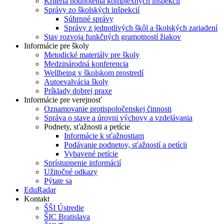
Kritériá hodnotenia komplexných inšpekcií
Správy zo školských inšpekcií
Súhrnné správy
Správy z jednotlivých škôl a školských zariadení
Stav rozvoja funkčných gramotností žiakov
Informácie pre školy
Metodické materiály pre školy
Medzinárodná konferencia
Wellbeing v školskom prostredí
Autoevalvácia školy
Príklady dobrej praxe
Informácie pre verejnosť
Oznamovanie protispoločenskej činnosti
Správa o stave a úrovni výchovy a vzdelávania
Podnety, sťažnosti a petície
Informácie k sťažnostiam
Podávanie podnetov, sťažností a petícii
Vybavené petície
Sprístupnenie informácií
Užitočné odkazy
Pýtate sa
EduRadar
Kontakt
ŠŠI Ústredie
ŠIC Bratislava