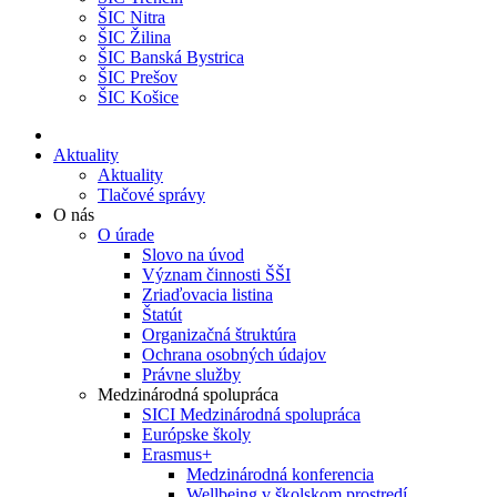
ŠIC Nitra
ŠIC Žilina
ŠIC Banská Bystrica
ŠIC Prešov
ŠIC Košice
Aktuality
Aktuality
Tlačové správy
O nás
O úrade
Slovo na úvod
Význam činnosti ŠŠI
Zriaďovacia listina
Štatút
Organizačná štruktúra
Ochrana osobných údajov
Právne služby
Medzinárodná spolupráca
SICI Medzinárodná spolupráca
Európske školy
Erasmus+
Medzinárodná konferencia
Wellbeing v školskom prostredí