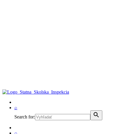
⌕
Search for:
⌕