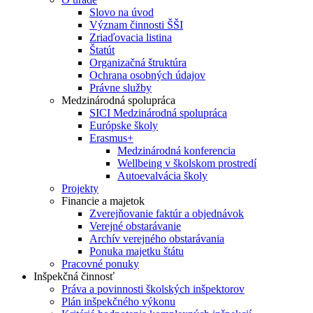
Slovo na úvod
Význam činnosti ŠŠI
Zriaďovacia listina
Štatút
Organizačná štruktúra
Ochrana osobných údajov
Právne služby
Medzinárodná spolupráca
SICI Medzinárodná spolupráca
Európske školy
Erasmus+
Medzinárodná konferencia
Wellbeing v školskom prostredí
Autoevalvácia školy
Projekty
Financie a majetok
Zverejňovanie faktúr a objednávok
Verejné obstarávanie
Archív verejného obstarávania
Ponuka majetku štátu
Pracovné ponuky
Inšpekčná činnosť
Práva a povinnosti školských inšpektorov
Plán inšpekčného výkonu