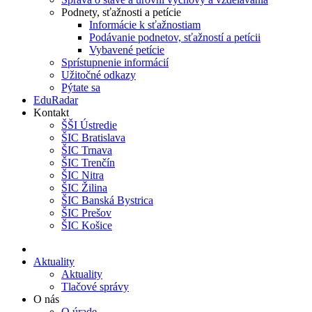
Podnety, sťažnosti a petície
Informácie k sťažnostiam
Podávanie podnetov, sťažností a petícii
Vybavené petície
Sprístupnenie informácií
Užitočné odkazy
Pýtate sa
EduRadar
Kontakt
ŠŠI Ústredie
ŠIC Bratislava
ŠIC Trnava
ŠIC Trenčín
ŠIC Nitra
ŠIC Žilina
ŠIC Banská Bystrica
ŠIC Prešov
ŠIC Košice
Aktuality
Aktuality
Tlačové správy
O nás
O úrade