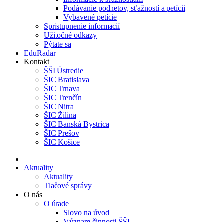
Podávanie podnetov, sťažností a petícii
Vybavené petície
Sprístupnenie informácií
Užitočné odkazy
Pýtate sa
EduRadar
Kontakt
ŠŠI Ústredie
ŠIC Bratislava
ŠIC Trnava
ŠIC Trenčín
ŠIC Nitra
ŠIC Žilina
ŠIC Banská Bystrica
ŠIC Prešov
ŠIC Košice
Aktuality
Aktuality
Tlačové správy
O nás
O úrade
Slovo na úvod
Význam činnosti ŠŠI