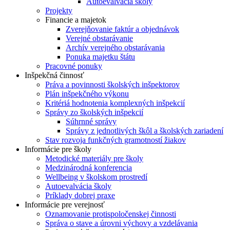
Autoevalvácia školy
Projekty
Financie a majetok
Zverejňovanie faktúr a objednávok
Verejné obstarávanie
Archív verejného obstarávania
Ponuka majetku štátu
Pracovné ponuky
Inšpekčná činnosť
Práva a povinnosti školských inšpektorov
Plán inšpekčného výkonu
Kritériá hodnotenia komplexných inšpekcií
Správy zo školských inšpekcií
Súhrnné správy
Správy z jednotlivých škôl a školských zariadení
Stav rozvoja funkčných gramotností žiakov
Informácie pre školy
Metodické materiály pre školy
Medzinárodná konferencia
Wellbeing v školskom prostredí
Autoevalvácia školy
Príklady dobrej praxe
Informácie pre verejnosť
Oznamovanie protispoločenskej činnosti
Správa o stave a úrovni výchovy a vzdelávania