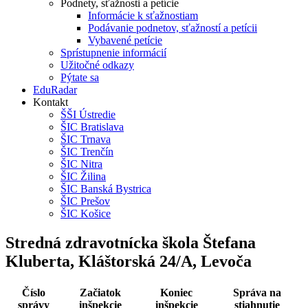
Podnety, sťažnosti a petície
Informácie k sťažnostiam
Podávanie podnetov, sťažností a petícii
Vybavené petície
Sprístupnenie informácií
Užitočné odkazy
Pýtate sa
EduRadar
Kontakt
ŠŠI Ústredie
ŠIC Bratislava
ŠIC Trnava
ŠIC Trenčín
ŠIC Nitra
ŠIC Žilina
ŠIC Banská Bystrica
ŠIC Prešov
ŠIC Košice
Stredná zdravotnícka škola Štefana
Kluberta, Kláštorská 24/A, Levoča
Číslo
Začiatok
Koniec
Správa na
správy
inšpekcie
inšpekcie
stiahnutie