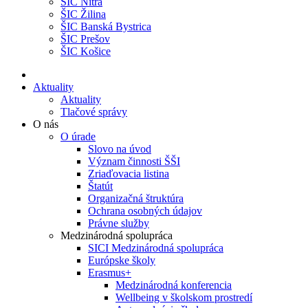
ŠIC Nitra
ŠIC Žilina
ŠIC Banská Bystrica
ŠIC Prešov
ŠIC Košice
Aktuality
Aktuality
Tlačové správy
O nás
O úrade
Slovo na úvod
Význam činnosti ŠŠI
Zriaďovacia listina
Štatút
Organizačná štruktúra
Ochrana osobných údajov
Právne služby
Medzinárodná spolupráca
SICI Medzinárodná spolupráca
Európske školy
Erasmus+
Medzinárodná konferencia
Wellbeing v školskom prostredí