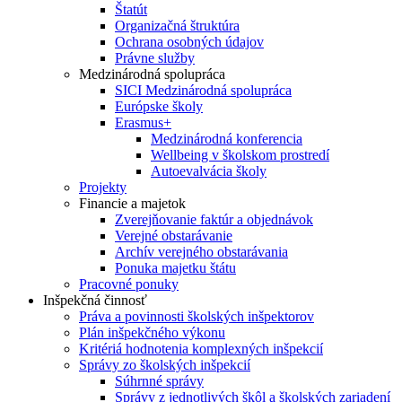
Štatút
Organizačná štruktúra
Ochrana osobných údajov
Právne služby
Medzinárodná spolupráca
SICI Medzinárodná spolupráca
Európske školy
Erasmus+
Medzinárodná konferencia
Wellbeing v školskom prostredí
Autoevalvácia školy
Projekty
Financie a majetok
Zverejňovanie faktúr a objednávok
Verejné obstarávanie
Archív verejného obstarávania
Ponuka majetku štátu
Pracovné ponuky
Inšpekčná činnosť
Práva a povinnosti školských inšpektorov
Plán inšpekčného výkonu
Kritériá hodnotenia komplexných inšpekcií
Správy zo školských inšpekcií
Súhrnné správy
Správy z jednotlivých škôl a školských zariadení