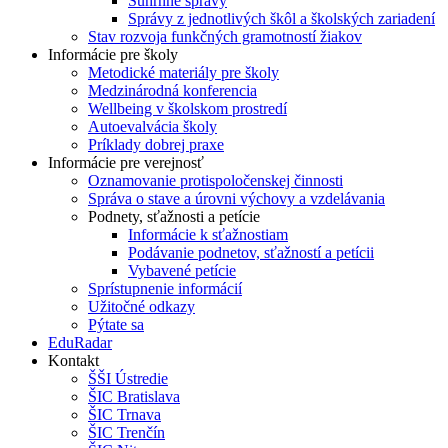
Súhrnné správy
Správy z jednotlivých škôl a školských zariadení
Stav rozvoja funkčných gramotností žiakov
Informácie pre školy
Metodické materiály pre školy
Medzinárodná konferencia
Wellbeing v školskom prostredí
Autoevalvácia školy
Príklady dobrej praxe
Informácie pre verejnosť
Oznamovanie protispoločenskej činnosti
Správa o stave a úrovni výchovy a vzdelávania
Podnety, sťažnosti a petície
Informácie k sťažnostiam
Podávanie podnetov, sťažností a petícii
Vybavené petície
Sprístupnenie informácií
Užitočné odkazy
Pýtate sa
EduRadar
Kontakt
ŠŠI Ústredie
ŠIC Bratislava
ŠIC Trnava
ŠIC Trenčín