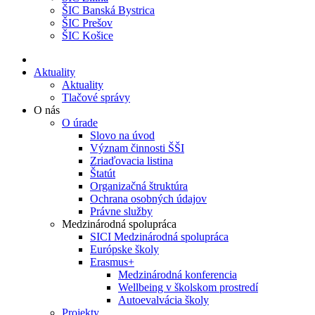
ŠIC Banská Bystrica
ŠIC Prešov
ŠIC Košice
Aktuality
Aktuality
Tlačové správy
O nás
O úrade
Slovo na úvod
Význam činnosti ŠŠI
Zriaďovacia listina
Štatút
Organizačná štruktúra
Ochrana osobných údajov
Právne služby
Medzinárodná spolupráca
SICI Medzinárodná spolupráca
Európske školy
Erasmus+
Medzinárodná konferencia
Wellbeing v školskom prostredí
Autoevalvácia školy
Projekty