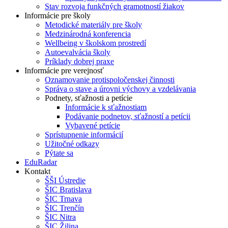
Stav rozvoja funkčných gramotností žiakov
Informácie pre školy
Metodické materiály pre školy
Medzinárodná konferencia
Wellbeing v školskom prostredí
Autoevalvácia školy
Príklady dobrej praxe
Informácie pre verejnosť
Oznamovanie protispoločenskej činnosti
Správa o stave a úrovni výchovy a vzdelávania
Podnety, sťažnosti a petície
Informácie k sťažnostiam
Podávanie podnetov, sťažností a petícii
Vybavené petície
Sprístupnenie informácií
Užitočné odkazy
Pýtate sa
EduRadar
Kontakt
ŠŠI Ústredie
ŠIC Bratislava
ŠIC Trnava
ŠIC Trenčín
ŠIC Nitra
ŠIC Žilina