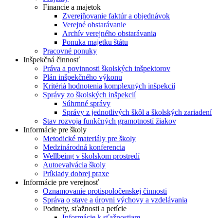
Financie a majetok
Zverejňovanie faktúr a objednávok
Verejné obstarávanie
Archív verejného obstarávania
Ponuka majetku štátu
Pracovné ponuky
Inšpekčná činnosť
Práva a povinnosti školských inšpektorov
Plán inšpekčného výkonu
Kritériá hodnotenia komplexných inšpekcií
Správy zo školských inšpekcií
Súhrnné správy
Správy z jednotlivých škôl a školských zariadení
Stav rozvoja funkčných gramotností žiakov
Informácie pre školy
Metodické materiály pre školy
Medzinárodná konferencia
Wellbeing v školskom prostredí
Autoevalvácia školy
Príklady dobrej praxe
Informácie pre verejnosť
Oznamovanie protispoločenskej činnosti
Správa o stave a úrovni výchovy a vzdelávania
Podnety, sťažnosti a petície
Informácie k sťažnostiam