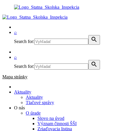
⌕
Search for:
⌕
Search for:
Mapa stránky
Aktuality
Aktuality
Tlačové správy
O nás
O úrade
Slovo na úvod
Význam činnosti ŠŠI
Zriaďovacia listina