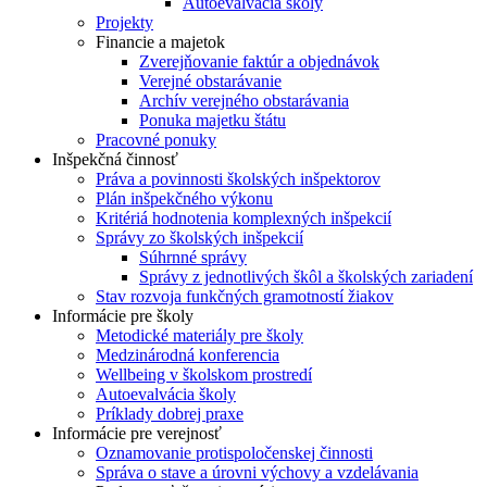
Autoevalvácia školy
Projekty
Financie a majetok
Zverejňovanie faktúr a objednávok
Verejné obstarávanie
Archív verejného obstarávania
Ponuka majetku štátu
Pracovné ponuky
Inšpekčná činnosť
Práva a povinnosti školských inšpektorov
Plán inšpekčného výkonu
Kritériá hodnotenia komplexných inšpekcií
Správy zo školských inšpekcií
Súhrnné správy
Správy z jednotlivých škôl a školských zariadení
Stav rozvoja funkčných gramotností žiakov
Informácie pre školy
Metodické materiály pre školy
Medzinárodná konferencia
Wellbeing v školskom prostredí
Autoevalvácia školy
Príklady dobrej praxe
Informácie pre verejnosť
Oznamovanie protispoločenskej činnosti
Správa o stave a úrovni výchovy a vzdelávania