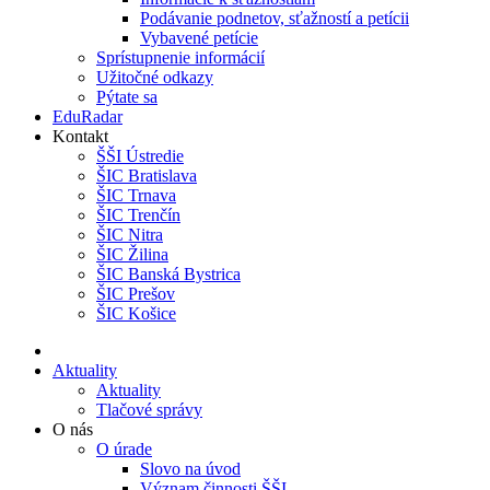
Podávanie podnetov, sťažností a petícii
Vybavené petície
Sprístupnenie informácií
Užitočné odkazy
Pýtate sa
EduRadar
Kontakt
ŠŠI Ústredie
ŠIC Bratislava
ŠIC Trnava
ŠIC Trenčín
ŠIC Nitra
ŠIC Žilina
ŠIC Banská Bystrica
ŠIC Prešov
ŠIC Košice
Aktuality
Aktuality
Tlačové správy
O nás
O úrade
Slovo na úvod
Význam činnosti ŠŠI