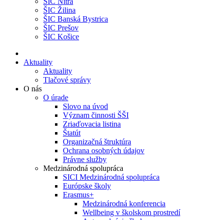
ŠIC Nitra
ŠIC Žilina
ŠIC Banská Bystrica
ŠIC Prešov
ŠIC Košice
Aktuality
Aktuality
Tlačové správy
O nás
O úrade
Slovo na úvod
Význam činnosti ŠŠI
Zriaďovacia listina
Štatút
Organizačná štruktúra
Ochrana osobných údajov
Právne služby
Medzinárodná spolupráca
SICI Medzinárodná spolupráca
Európske školy
Erasmus+
Medzinárodná konferencia
Wellbeing v školskom prostredí