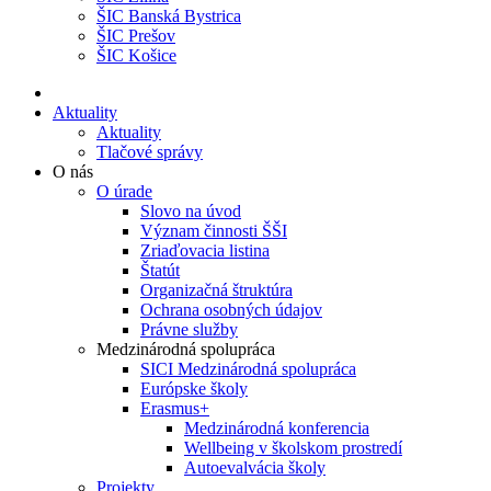
ŠIC Banská Bystrica
ŠIC Prešov
ŠIC Košice
Aktuality
Aktuality
Tlačové správy
O nás
O úrade
Slovo na úvod
Význam činnosti ŠŠI
Zriaďovacia listina
Štatút
Organizačná štruktúra
Ochrana osobných údajov
Právne služby
Medzinárodná spolupráca
SICI Medzinárodná spolupráca
Európske školy
Erasmus+
Medzinárodná konferencia
Wellbeing v školskom prostredí
Autoevalvácia školy
Projekty