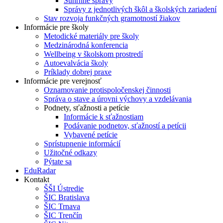
Súhrnné správy
Správy z jednotlivých škôl a školských zariadení
Stav rozvoja funkčných gramotností žiakov
Informácie pre školy
Metodické materiály pre školy
Medzinárodná konferencia
Wellbeing v školskom prostredí
Autoevalvácia školy
Príklady dobrej praxe
Informácie pre verejnosť
Oznamovanie protispoločenskej činnosti
Správa o stave a úrovni výchovy a vzdelávania
Podnety, sťažnosti a petície
Informácie k sťažnostiam
Podávanie podnetov, sťažností a petícii
Vybavené petície
Sprístupnenie informácií
Užitočné odkazy
Pýtate sa
EduRadar
Kontakt
ŠŠI Ústredie
ŠIC Bratislava
ŠIC Trnava
ŠIC Trenčín