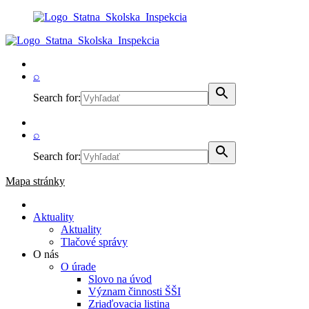
⌕
Search for:
⌕
Search for:
Mapa stránky
Aktuality
Aktuality
Tlačové správy
O nás
O úrade
Slovo na úvod
Význam činnosti ŠŠI
Zriaďovacia listina