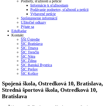
Podnety, sťažnosti a petície
Informácie k sťažnostiam
Podávanie podnetov, sťažností a petícii
Vybavené petície
Sprístupnenie informácií
Užitočné odkazy
Pýtate sa
EduRadar
Kontakt
ŠŠI Ústredie
ŠIC Bratislava
ŠIC Trnava
ŠIC Trenčín
ŠIC Nitra
ŠIC Žilina
ŠIC Banská Bystrica
ŠIC Prešov
ŠIC Košice
Spojená škola, Ostredková 10, Bratislava,
Stredná športová škola, Ostredková 10,
Bratislava