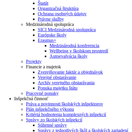
Štatút
Organizačná štruktúra
Ochrana osobných údajov
Právne služby
Medzinárodná spolupráca
SICI Medzinárodná spolupráca
Európske školy
Erasmus+
Medzinárodná konferencia
Wellbeing v školskom prostredí
Autoevalvácia školy
Projekty
Financie a majetok
Zverejňovanie faktúr a objednávok
Verejné obstarávanie
Archív verejného obstarávania
Ponuka majetku štátu
Pracovné ponuky
Inšpekčná činnosť
Práva a povinnosti školských inšpektorov
Plán inšpekčného výkonu
Kritériá hodnotenia komplexných inšpekcií
Správy zo školských inšpekcií
Súhrnné správy
Správy z jednotlivých škôl a školských zariadení