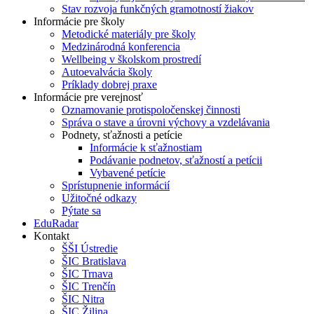
Stav rozvoja funkčných gramotností žiakov
Informácie pre školy
Metodické materiály pre školy
Medzinárodná konferencia
Wellbeing v školskom prostredí
Autoevalvácia školy
Príklady dobrej praxe
Informácie pre verejnosť
Oznamovanie protispoločenskej činnosti
Správa o stave a úrovni výchovy a vzdelávania
Podnety, sťažnosti a petície
Informácie k sťažnostiam
Podávanie podnetov, sťažností a petícii
Vybavené petície
Sprístupnenie informácií
Užitočné odkazy
Pýtate sa
EduRadar
Kontakt
ŠŠI Ústredie
ŠIC Bratislava
ŠIC Trnava
ŠIC Trenčín
ŠIC Nitra
ŠIC Žilina