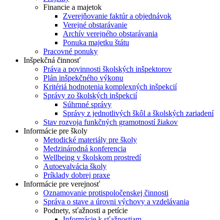
Financie a majetok
Zverejňovanie faktúr a objednávok
Verejné obstarávanie
Archív verejného obstarávania
Ponuka majetku štátu
Pracovné ponuky
Inšpekčná činnosť
Práva a povinnosti školských inšpektorov
Plán inšpekčného výkonu
Kritériá hodnotenia komplexných inšpekcií
Správy zo školských inšpekcií
Súhrnné správy
Správy z jednotlivých škôl a školských zariadení
Stav rozvoja funkčných gramotností žiakov
Informácie pre školy
Metodické materiály pre školy
Medzinárodná konferencia
Wellbeing v školskom prostredí
Autoevalvácia školy
Príklady dobrej praxe
Informácie pre verejnosť
Oznamovanie protispoločenskej činnosti
Správa o stave a úrovni výchovy a vzdelávania
Podnety, sťažnosti a petície
Informácie k sťažnostiam