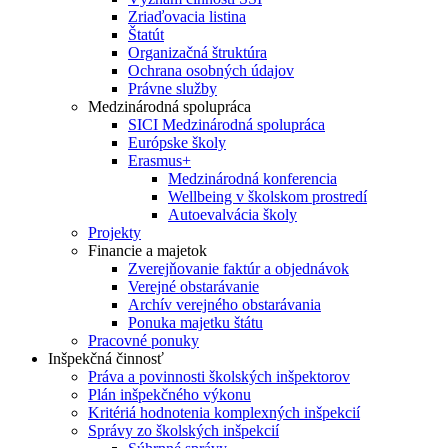
Zriaďovacia listina
Štatút
Organizačná štruktúra
Ochrana osobných údajov
Právne služby
Medzinárodná spolupráca
SICI Medzinárodná spolupráca
Európske školy
Erasmus+
Medzinárodná konferencia
Wellbeing v školskom prostredí
Autoevalvácia školy
Projekty
Financie a majetok
Zverejňovanie faktúr a objednávok
Verejné obstarávanie
Archív verejného obstarávania
Ponuka majetku štátu
Pracovné ponuky
Inšpekčná činnosť
Práva a povinnosti školských inšpektorov
Plán inšpekčného výkonu
Kritériá hodnotenia komplexných inšpekcií
Správy zo školských inšpekcií