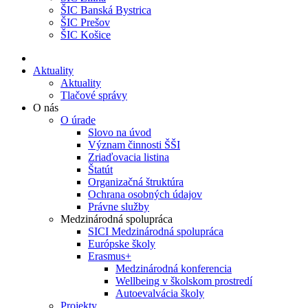
ŠIC Banská Bystrica
ŠIC Prešov
ŠIC Košice
Aktuality
Aktuality
Tlačové správy
O nás
O úrade
Slovo na úvod
Význam činnosti ŠŠI
Zriaďovacia listina
Štatút
Organizačná štruktúra
Ochrana osobných údajov
Právne služby
Medzinárodná spolupráca
SICI Medzinárodná spolupráca
Európske školy
Erasmus+
Medzinárodná konferencia
Wellbeing v školskom prostredí
Autoevalvácia školy
Projekty