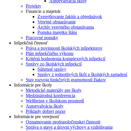
Autoevalvácia školy
Projekty
Financie a majetok
Zverejňovanie faktúr a objednávok
Verejné obstarávanie
Archív verejného obstarávania
Ponuka majetku štátu
Pracovné ponuky
Inšpekčná činnosť
Práva a povinnosti školských inšpektorov
Plán inšpekčného výkonu
Kritériá hodnotenia komplexných inšpekcií
Správy zo školských inšpekcií
Súhrnné správy
Správy z jednotlivých škôl a školských zariadení
Stav rozvoja funkčných gramotností žiakov
Informácie pre školy
Metodické materiály pre školy
Medzinárodná konferencia
Wellbeing v školskom prostredí
Autoevalvácia školy
Príklady dobrej praxe
Informácie pre verejnosť
Oznamovanie protispoločenskej činnosti
Správa o stave a úrovni výchovy a vzdelávania