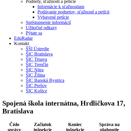
Podnety, sťažnosti a petície
Informácie k sťažnostiam
Podávanie podnetov, sťažností a petícii
Vybavené petície
Sprístupnenie informácií
Užitočné odkazy
Pýtate sa
EduRadar
Kontakt
ŠŠI Ústredie
ŠIC Bratislava
ŠIC Trnava
ŠIC Trenčín
ŠIC Nitra
ŠIC Žilina
ŠIC Banská Bystrica
ŠIC Prešov
ŠIC Košice
Spojená škola internátna, Hrdličkova 17,
Bratislava
Číslo
Začiatok
Koniec
Správa na
správy
inšpekcie
inšpekcie
stiahnutie