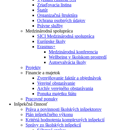
Zriaďovacia listina
Štatút
Organizačná štruktúra
Ochrana osobných údajov
Právne služby
Medzinárodná spolupráca
SICI Medzinárodná spolupráca
Európske školy
Erasmus+
Medzinárodná konferencia
Wellbeing v školskom prostredí
Autoevalvácia školy
Projekty
Financie a majetok
Zverejňovanie faktúr a objednávok
Verejné obstarávanie
Archív verejného obstarávania
Ponuka majetku štátu
Pracovné ponuky
Inšpekčná činnosť
Práva a povinnosti školských inšpektorov
Plán inšpekčného výkonu
Kritériá hodnotenia komplexných inšpekcií
Správy zo školských inšpekcií