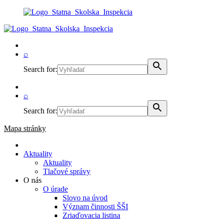
⌕
Search for:
⌕
Search for:
Mapa stránky
Aktuality
Aktuality
Tlačové správy
O nás
O úrade
Slovo na úvod
Význam činnosti ŠŠI
Zriaďovacia listina