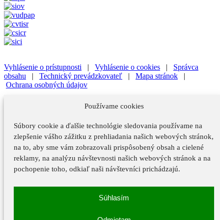
Vyhlásenie o prístupnosti
|
Vyhlásenie o cookies
|
Správca
obsahu
|
Technický prevádzkovateľ
|
Mapa stránok
|
Ochrana osobných údajov
Vyhlásenie o prístupnosti
|
Vyhlásenie o cookies
|
Správca
Používame cookies
obsahu
Súbory cookie a ďalšie technológie sledovania používame na
Technický prevádzkovateľ
|
Mapa stránok
|
Ochrana osobných
údajov
zlepšenie vášho zážitku z prehliadania našich webových stránok,
na to, aby sme vám zobrazovali prispôsobený obsah a cielené
Vyhlásenie o prístupnosti
reklamy, na analýzu návštevnosti našich webových stránok a na
Vyhlásenie o cookies
pochopenie toho, odkiaľ naši návštevníci prichádzajú.
Správca obsahu
Súhlasím
Technický prevádzkovateľ
Mapa stránok
Odmietam