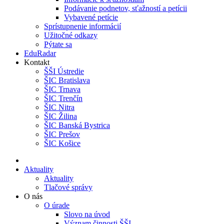
Podávanie podnetov, sťažností a petícii
Vybavené petície
Sprístupnenie informácií
Užitočné odkazy
Pýtate sa
EduRadar
Kontakt
ŠŠI Ústredie
ŠIC Bratislava
ŠIC Trnava
ŠIC Trenčín
ŠIC Nitra
ŠIC Žilina
ŠIC Banská Bystrica
ŠIC Prešov
ŠIC Košice
Aktuality
Aktuality
Tlačové správy
O nás
O úrade
Slovo na úvod
Význam činnosti ŠŠI