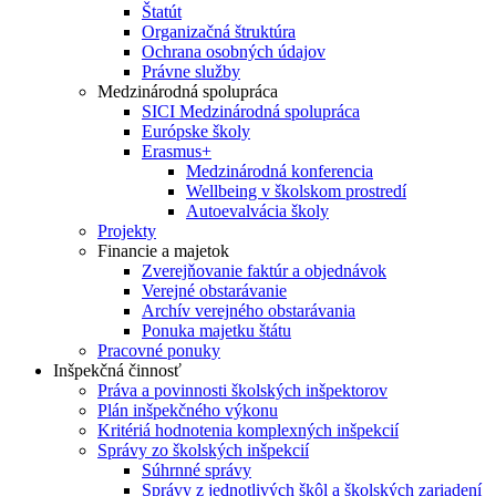
Štatút
Organizačná štruktúra
Ochrana osobných údajov
Právne služby
Medzinárodná spolupráca
SICI Medzinárodná spolupráca
Európske školy
Erasmus+
Medzinárodná konferencia
Wellbeing v školskom prostredí
Autoevalvácia školy
Projekty
Financie a majetok
Zverejňovanie faktúr a objednávok
Verejné obstarávanie
Archív verejného obstarávania
Ponuka majetku štátu
Pracovné ponuky
Inšpekčná činnosť
Práva a povinnosti školských inšpektorov
Plán inšpekčného výkonu
Kritériá hodnotenia komplexných inšpekcií
Správy zo školských inšpekcií
Súhrnné správy
Správy z jednotlivých škôl a školských zariadení