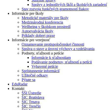
Súhrnné správy
Správy z jednotlivých škôl a školských zariadení
Stav rozvoja funkčných gramotností žiakov
Informácie pre školy
Metodické materiály pre školy
Medzinárodná konferencia
Wellbeing v školskom prostredí
Autoevalvácia školy
Príklady dobrej praxe
Informácie pre verejnosť
Oznamovanie protispoločenskej činnosti
Správa o stave a úrovni výchovy a vzdelávania
Podnety, sťažnosti a petície
Informácie k sťažnostiam
Podávanie podnetov, sťažností a petícii
Vybavené petície
Sprístupnenie informácií
Užitočné odkazy
Pýtate sa
EduRadar
Kontakt
ŠŠI Ústredie
ŠIC Bratislava
ŠIC Trnava
ŠIC Trenčín