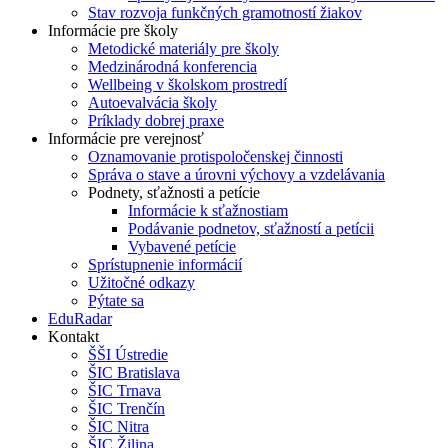
Stav rozvoja funkčných gramotností žiakov
Informácie pre školy
Metodické materiály pre školy
Medzinárodná konferencia
Wellbeing v školskom prostredí
Autoevalvácia školy
Príklady dobrej praxe
Informácie pre verejnosť
Oznamovanie protispoločenskej činnosti
Správa o stave a úrovni výchovy a vzdelávania
Podnety, sťažnosti a petície
Informácie k sťažnostiam
Podávanie podnetov, sťažností a petícii
Vybavené petície
Sprístupnenie informácií
Užitočné odkazy
Pýtate sa
EduRadar
Kontakt
ŠŠI Ústredie
ŠIC Bratislava
ŠIC Trnava
ŠIC Trenčín
ŠIC Nitra
ŠIC Žilina