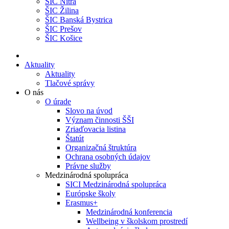
ŠIC Nitra
ŠIC Žilina
ŠIC Banská Bystrica
ŠIC Prešov
ŠIC Košice
Aktuality
Aktuality
Tlačové správy
O nás
O úrade
Slovo na úvod
Význam činnosti ŠŠI
Zriaďovacia listina
Štatút
Organizačná štruktúra
Ochrana osobných údajov
Právne služby
Medzinárodná spolupráca
SICI Medzinárodná spolupráca
Európske školy
Erasmus+
Medzinárodná konferencia
Wellbeing v školskom prostredí