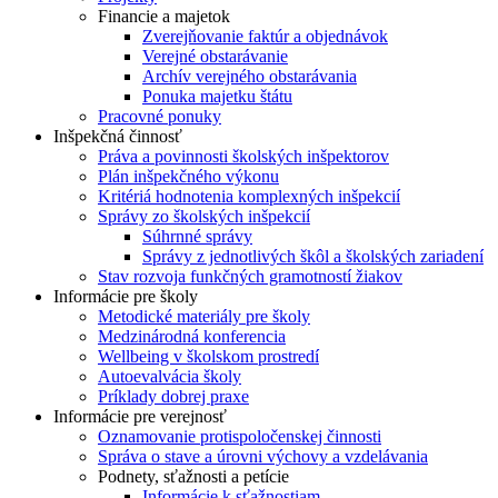
Financie a majetok
Zverejňovanie faktúr a objednávok
Verejné obstarávanie
Archív verejného obstarávania
Ponuka majetku štátu
Pracovné ponuky
Inšpekčná činnosť
Práva a povinnosti školských inšpektorov
Plán inšpekčného výkonu
Kritériá hodnotenia komplexných inšpekcií
Správy zo školských inšpekcií
Súhrnné správy
Správy z jednotlivých škôl a školských zariadení
Stav rozvoja funkčných gramotností žiakov
Informácie pre školy
Metodické materiály pre školy
Medzinárodná konferencia
Wellbeing v školskom prostredí
Autoevalvácia školy
Príklady dobrej praxe
Informácie pre verejnosť
Oznamovanie protispoločenskej činnosti
Správa o stave a úrovni výchovy a vzdelávania
Podnety, sťažnosti a petície
Informácie k sťažnostiam