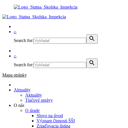
⌕
Search for:
⌕
Search for:
Mapa stránky
Aktuality
Aktuality
Tlačové správy
O nás
O úrade
Slovo na úvod
Význam činnosti ŠŠI
Zriaďovacia listina