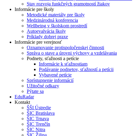
Stav rozvoja funkčných gramotností žiakov
Informácie pre školy
Metodické materiály pre školy
Medzinárodná konferencia
Wellbeing v školskom prostredí
Autoevalvácia školy
Príklady dobrej praxe
Informácie pre verejnosť
Oznamovanie protispoločenskej činnosti
Správa o stave a úrovni výchovy a vzdelávania
Podnety, sťažnosti a petície
Informácie k sťažnostiam
Podávanie podnetov, sťažností a petícii
Vybavené petície
Sprístupnenie informácií
Užitočné odkazy
Pýtate sa
EduRadar
Kontakt
ŠŠI Ústredie
ŠIC Bratislava
ŠIC Trnava
ŠIC Trenčín
ŠIC Nitra
ŠIC Žilina