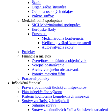
Štatút
Organizačná štruktúra
Ochrana osobných údajov
Právne služby
Medzinárodná spolupráca
SICI Medzinárodná spolupráca
Európske školy
Erasmus+
Medzinárodná konferencia
Wellbeing v školskom prostredí
Autoevalvácia školy
Projekty
Financie a majetok
Zverejňovanie faktúr a objednávok
Verejné obstarávanie
Archív verejného obstarávania
Ponuka majetku štátu
Pracovné ponuky
Inšpekčná činnosť
Práva a povinnosti školských inšpektorov
Plán inšpekčného výkonu
Kritériá hodnotenia komplexných inšpekcií
Správy zo školských inšpekcií
Súhrnné správy
Správy z jednotlivých škôl a školských zariadení