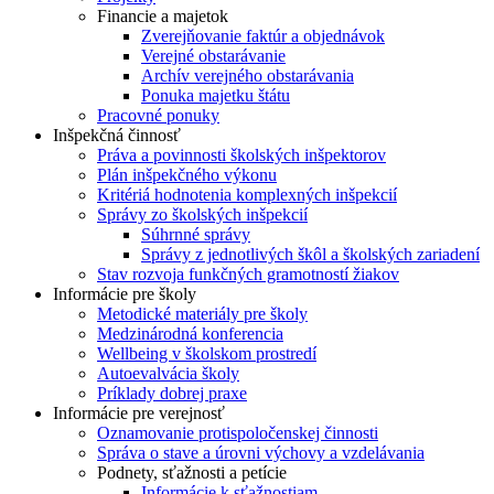
Financie a majetok
Zverejňovanie faktúr a objednávok
Verejné obstarávanie
Archív verejného obstarávania
Ponuka majetku štátu
Pracovné ponuky
Inšpekčná činnosť
Práva a povinnosti školských inšpektorov
Plán inšpekčného výkonu
Kritériá hodnotenia komplexných inšpekcií
Správy zo školských inšpekcií
Súhrnné správy
Správy z jednotlivých škôl a školských zariadení
Stav rozvoja funkčných gramotností žiakov
Informácie pre školy
Metodické materiály pre školy
Medzinárodná konferencia
Wellbeing v školskom prostredí
Autoevalvácia školy
Príklady dobrej praxe
Informácie pre verejnosť
Oznamovanie protispoločenskej činnosti
Správa o stave a úrovni výchovy a vzdelávania
Podnety, sťažnosti a petície
Informácie k sťažnostiam