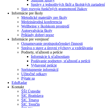
Súhrnné správy
Správy z jednotlivých škôl a školských zariadení
Stav rozvoja funkčných gramotností žiakov
Informácie pre školy
Metodické materiály pre školy
Medzinárodná konferencia
Wellbeing v školskom prostredí
Autoevalvácia školy
Príklady dobrej praxe
Informácie pre verejnosť
Oznamovanie protispoločenskej činnosti
Správa o stave a úrovni výchovy a vzdelávania
Podnety, sťažnosti a petície
Informácie k sťažnostiam
Podávanie podnetov, sťažností a petícii
Vybavené petície
Sprístupnenie informácií
Užitočné odkazy
Pýtate sa
EduRadar
Kontakt
ŠŠI Ústredie
ŠIC Bratislava
ŠIC Trnava
ŠIC Trenčín