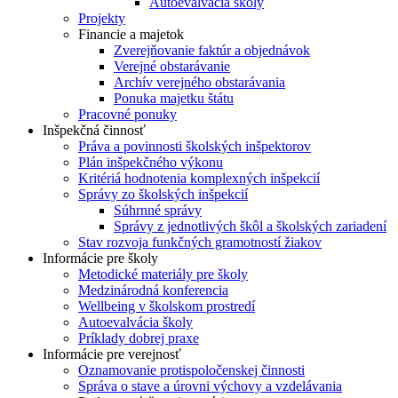
Autoevalvácia školy
Projekty
Financie a majetok
Zverejňovanie faktúr a objednávok
Verejné obstarávanie
Archív verejného obstarávania
Ponuka majetku štátu
Pracovné ponuky
Inšpekčná činnosť
Práva a povinnosti školských inšpektorov
Plán inšpekčného výkonu
Kritériá hodnotenia komplexných inšpekcií
Správy zo školských inšpekcií
Súhrnné správy
Správy z jednotlivých škôl a školských zariadení
Stav rozvoja funkčných gramotností žiakov
Informácie pre školy
Metodické materiály pre školy
Medzinárodná konferencia
Wellbeing v školskom prostredí
Autoevalvácia školy
Príklady dobrej praxe
Informácie pre verejnosť
Oznamovanie protispoločenskej činnosti
Správa o stave a úrovni výchovy a vzdelávania