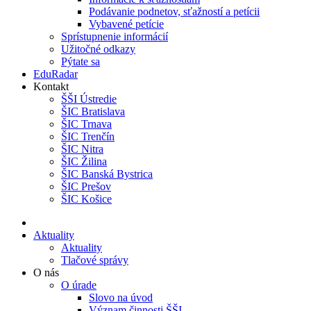
Podávanie podnetov, sťažností a petícii
Vybavené petície
Sprístupnenie informácií
Užitočné odkazy
Pýtate sa
EduRadar
Kontakt
ŠŠI Ústredie
ŠIC Bratislava
ŠIC Trnava
ŠIC Trenčín
ŠIC Nitra
ŠIC Žilina
ŠIC Banská Bystrica
ŠIC Prešov
ŠIC Košice
Aktuality
Aktuality
Tlačové správy
O nás
O úrade
Slovo na úvod
Význam činnosti ŠŠI