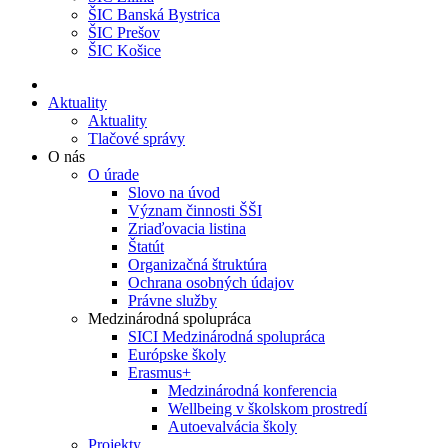
ŠIC Banská Bystrica
ŠIC Prešov
ŠIC Košice
Aktuality
Aktuality
Tlačové správy
O nás
O úrade
Slovo na úvod
Význam činnosti ŠŠI
Zriaďovacia listina
Štatút
Organizačná štruktúra
Ochrana osobných údajov
Právne služby
Medzinárodná spolupráca
SICI Medzinárodná spolupráca
Európske školy
Erasmus+
Medzinárodná konferencia
Wellbeing v školskom prostredí
Autoevalvácia školy
Projekty