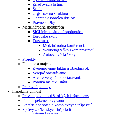
Zriaďovacia listina
Štatút
Organizačná štruktúra
Ochrana osobných údajov
Právne služby
Medzinárodná spolupráca
SICI Medzinárodná spolupráca
Európske školy
Erasmus+
Medzinárodná konferencia
Wellbeing v školskom prostredí
Autoevalvácia školy
Projekty
Financie a majetok
Zverejňovanie faktúr a objednávok
Verejné obstarávanie
Archív verejného obstarávania
Ponuka majetku štátu
Pracovné ponuky
Inšpekčná činnosť
Práva a povinnosti školských inšpektorov
Plán inšpekčného výkonu
Kritériá hodnotenia komplexných inšpekcií
Správy zo školských inšpekcií