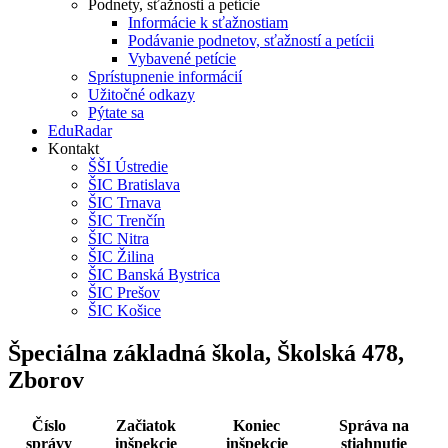
Podnety, sťažnosti a petície
Informácie k sťažnostiam
Podávanie podnetov, sťažností a petícii
Vybavené petície
Sprístupnenie informácií
Užitočné odkazy
Pýtate sa
EduRadar
Kontakt
ŠŠI Ústredie
ŠIC Bratislava
ŠIC Trnava
ŠIC Trenčín
ŠIC Nitra
ŠIC Žilina
ŠIC Banská Bystrica
ŠIC Prešov
ŠIC Košice
Špeciálna základná škola, Školská 478,
Zborov
Číslo
Začiatok
Koniec
Správa na
správy
inšpekcie
inšpekcie
stiahnutie