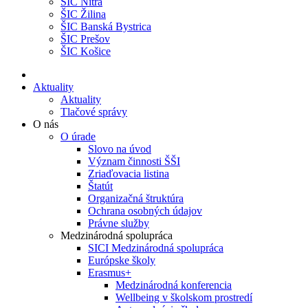
ŠIC Nitra
ŠIC Žilina
ŠIC Banská Bystrica
ŠIC Prešov
ŠIC Košice
Aktuality
Aktuality
Tlačové správy
O nás
O úrade
Slovo na úvod
Význam činnosti ŠŠI
Zriaďovacia listina
Štatút
Organizačná štruktúra
Ochrana osobných údajov
Právne služby
Medzinárodná spolupráca
SICI Medzinárodná spolupráca
Európske školy
Erasmus+
Medzinárodná konferencia
Wellbeing v školskom prostredí