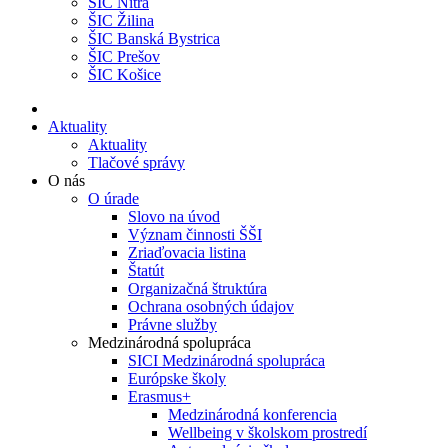
ŠIC Nitra
ŠIC Žilina
ŠIC Banská Bystrica
ŠIC Prešov
ŠIC Košice
Aktuality
Aktuality
Tlačové správy
O nás
O úrade
Slovo na úvod
Význam činnosti ŠŠI
Zriaďovacia listina
Štatút
Organizačná štruktúra
Ochrana osobných údajov
Právne služby
Medzinárodná spolupráca
SICI Medzinárodná spolupráca
Európske školy
Erasmus+
Medzinárodná konferencia
Wellbeing v školskom prostredí