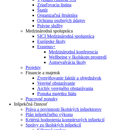
Zriaďovacia listina
Štatút
Organizačná štruktúra
Ochrana osobných údajov
Právne služby
Medzinárodná spolupráca
SICI Medzinárodná spolupráca
Európske školy
Erasmus+
Medzinárodná konferencia
Wellbeing v školskom prostredí
Autoevalvácia školy
Projekty
Financie a majetok
Zverejňovanie faktúr a objednávok
Verejné obstarávanie
Archív verejného obstarávania
Ponuka majetku štátu
Pracovné ponuky
Inšpekčná činnosť
Práva a povinnosti školských inšpektorov
Plán inšpekčného výkonu
Kritériá hodnotenia komplexných inšpekcií
Správy zo školských inšpekcií