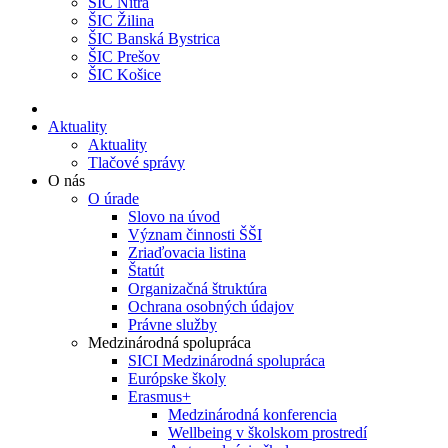
ŠIC Nitra
ŠIC Žilina
ŠIC Banská Bystrica
ŠIC Prešov
ŠIC Košice
Aktuality
Aktuality
Tlačové správy
O nás
O úrade
Slovo na úvod
Význam činnosti ŠŠI
Zriaďovacia listina
Štatút
Organizačná štruktúra
Ochrana osobných údajov
Právne služby
Medzinárodná spolupráca
SICI Medzinárodná spolupráca
Európske školy
Erasmus+
Medzinárodná konferencia
Wellbeing v školskom prostredí