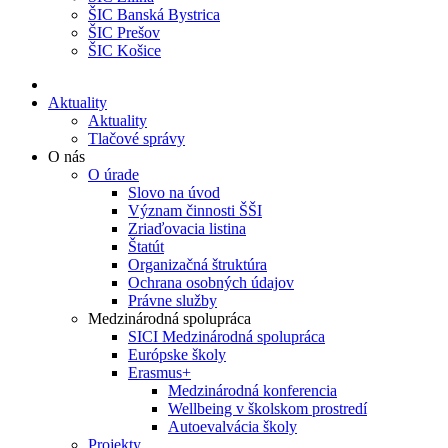
ŠIC Banská Bystrica
ŠIC Prešov
ŠIC Košice
Aktuality
Aktuality
Tlačové správy
O nás
O úrade
Slovo na úvod
Význam činnosti ŠŠI
Zriaďovacia listina
Štatút
Organizačná štruktúra
Ochrana osobných údajov
Právne služby
Medzinárodná spolupráca
SICI Medzinárodná spolupráca
Európske školy
Erasmus+
Medzinárodná konferencia
Wellbeing v školskom prostredí
Autoevalvácia školy
Projekty