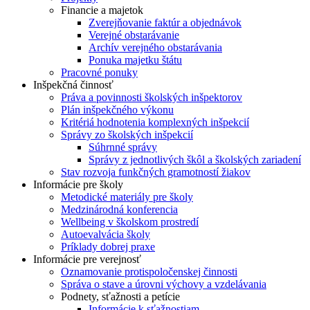
Financie a majetok
Zverejňovanie faktúr a objednávok
Verejné obstarávanie
Archív verejného obstarávania
Ponuka majetku štátu
Pracovné ponuky
Inšpekčná činnosť
Práva a povinnosti školských inšpektorov
Plán inšpekčného výkonu
Kritériá hodnotenia komplexných inšpekcií
Správy zo školských inšpekcií
Súhrnné správy
Správy z jednotlivých škôl a školských zariadení
Stav rozvoja funkčných gramotností žiakov
Informácie pre školy
Metodické materiály pre školy
Medzinárodná konferencia
Wellbeing v školskom prostredí
Autoevalvácia školy
Príklady dobrej praxe
Informácie pre verejnosť
Oznamovanie protispoločenskej činnosti
Správa o stave a úrovni výchovy a vzdelávania
Podnety, sťažnosti a petície
Informácie k sťažnostiam