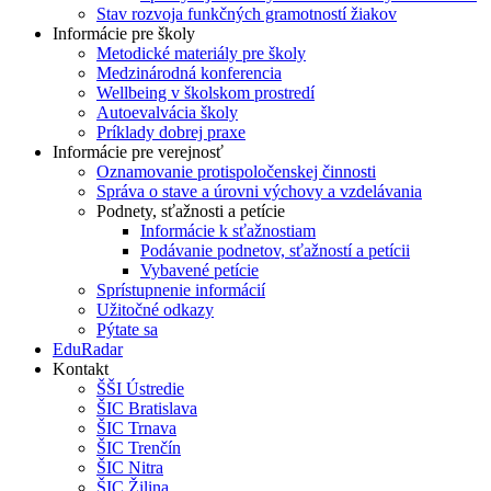
Stav rozvoja funkčných gramotností žiakov
Informácie pre školy
Metodické materiály pre školy
Medzinárodná konferencia
Wellbeing v školskom prostredí
Autoevalvácia školy
Príklady dobrej praxe
Informácie pre verejnosť
Oznamovanie protispoločenskej činnosti
Správa o stave a úrovni výchovy a vzdelávania
Podnety, sťažnosti a petície
Informácie k sťažnostiam
Podávanie podnetov, sťažností a petícii
Vybavené petície
Sprístupnenie informácií
Užitočné odkazy
Pýtate sa
EduRadar
Kontakt
ŠŠI Ústredie
ŠIC Bratislava
ŠIC Trnava
ŠIC Trenčín
ŠIC Nitra
ŠIC Žilina