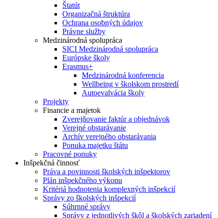
Štatút
Organizačná štruktúra
Ochrana osobných údajov
Právne služby
Medzinárodná spolupráca
SICI Medzinárodná spolupráca
Európske školy
Erasmus+
Medzinárodná konferencia
Wellbeing v školskom prostredí
Autoevalvácia školy
Projekty
Financie a majetok
Zverejňovanie faktúr a objednávok
Verejné obstarávanie
Archív verejného obstarávania
Ponuka majetku štátu
Pracovné ponuky
Inšpekčná činnosť
Práva a povinnosti školských inšpektorov
Plán inšpekčného výkonu
Kritériá hodnotenia komplexných inšpekcií
Správy zo školských inšpekcií
Súhrnné správy
Správy z jednotlivých škôl a školských zariadení