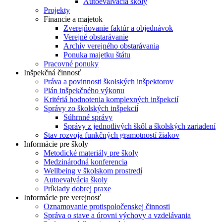
Autoevalvácia školy
Projekty
Financie a majetok
Zverejňovanie faktúr a objednávok
Verejné obstarávanie
Archív verejného obstarávania
Ponuka majetku štátu
Pracovné ponuky
Inšpekčná činnosť
Práva a povinnosti školských inšpektorov
Plán inšpekčného výkonu
Kritériá hodnotenia komplexných inšpekcií
Správy zo školských inšpekcií
Súhrnné správy
Správy z jednotlivých škôl a školských zariadení
Stav rozvoja funkčných gramotností žiakov
Informácie pre školy
Metodické materiály pre školy
Medzinárodná konferencia
Wellbeing v školskom prostredí
Autoevalvácia školy
Príklady dobrej praxe
Informácie pre verejnosť
Oznamovanie protispoločenskej činnosti
Správa o stave a úrovni výchovy a vzdelávania