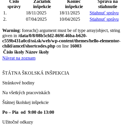
Číslo
Začiatok
Koniec
Správa na
správy
inšpekcie
inšpekcie
stiahnutie
1.
18/11/2025
18/11/2025
Stiahnuť správu
2.
07/04/2025
10/04/2025
Stiahnuť správu
Warning
: foreach() argument must be of type array|object, string
given in
/data/0/8/08b5cfd2-869f-46ba-b620-
c559b431a0cd/ssi.sk/web/wp-content/themes/hello-elementor-
child/amcef/shortcodes.php
on line
16003
Číslo školy
Názov školy
Návrat na zoznam
ŠTÁTNA ŠKOLSKÁ INŠPEKCIA
Stránkové hodiny​
Na všetkých pracoviskách
Štátnej školskej inšpekcie
Po – Pia od 9:00 do 13:00
Užitočné odkazy