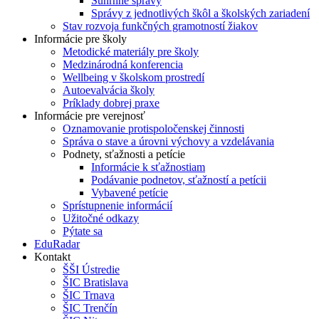
Súhrnné správy
Správy z jednotlivých škôl a školských zariadení
Stav rozvoja funkčných gramotností žiakov
Informácie pre školy
Metodické materiály pre školy
Medzinárodná konferencia
Wellbeing v školskom prostredí
Autoevalvácia školy
Príklady dobrej praxe
Informácie pre verejnosť
Oznamovanie protispoločenskej činnosti
Správa o stave a úrovni výchovy a vzdelávania
Podnety, sťažnosti a petície
Informácie k sťažnostiam
Podávanie podnetov, sťažností a petícii
Vybavené petície
Sprístupnenie informácií
Užitočné odkazy
Pýtate sa
EduRadar
Kontakt
ŠŠI Ústredie
ŠIC Bratislava
ŠIC Trnava
ŠIC Trenčín