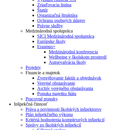
Zriaďovacia listina
Štatút
Organizačná štruktúra
Ochrana osobných údajov
Právne služby
Medzinárodná spolupráca
SICI Medzinárodná spolupráca
Európske školy
Erasmus+
Medzinárodná konferencia
Wellbeing v školskom prostredí
Autoevalvácia školy
Projekty
Financie a majetok
Zverejňovanie faktúr a objednávok
Verejné obstarávanie
Archív verejného obstarávania
Ponuka majetku štátu
Pracovné ponuky
Inšpekčná činnosť
Práva a povinnosti školských inšpektorov
Plán inšpekčného výkonu
Kritériá hodnotenia komplexných inšpekcií
Správy zo školských inšpekcií