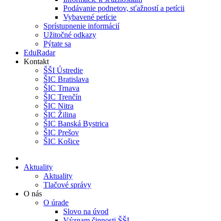
Podávanie podnetov, sťažností a petícii
Vybavené petície
Sprístupnenie informácií
Užitočné odkazy
Pýtate sa
EduRadar
Kontakt
ŠŠI Ústredie
ŠIC Bratislava
ŠIC Trnava
ŠIC Trenčín
ŠIC Nitra
ŠIC Žilina
ŠIC Banská Bystrica
ŠIC Prešov
ŠIC Košice
Aktuality
Aktuality
Tlačové správy
O nás
O úrade
Slovo na úvod
Význam činnosti ŠŠI