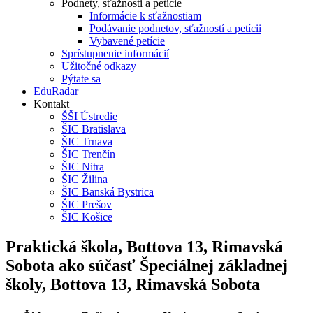
Podnety, sťažnosti a petície
Informácie k sťažnostiam
Podávanie podnetov, sťažností a petícii
Vybavené petície
Sprístupnenie informácií
Užitočné odkazy
Pýtate sa
EduRadar
Kontakt
ŠŠI Ústredie
ŠIC Bratislava
ŠIC Trnava
ŠIC Trenčín
ŠIC Nitra
ŠIC Žilina
ŠIC Banská Bystrica
ŠIC Prešov
ŠIC Košice
Praktická škola, Bottova 13, Rimavská
Sobota ako súčasť Špeciálnej základnej
školy, Bottova 13, Rimavská Sobota