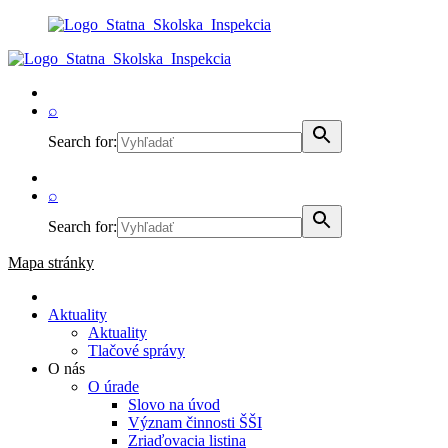
⌕
Search for:
⌕
Search for:
Mapa stránky
Aktuality
Aktuality
Tlačové správy
O nás
O úrade
Slovo na úvod
Význam činnosti ŠŠI
Zriaďovacia listina