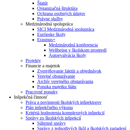
Štatút
Organizačná štruktúra
Ochrana osobných údajov
Právne služby
Medzinárodná spolupráca
SICI Medzinárodná spolupráca
Európske školy
Erasmus+
Medzinárodná konferencia
Wellbeing v školskom prostredí
Autoevalvácia školy
Projekty
Financie a majetok
Zverejňovanie faktúr a objednávok
Verejné obstarávanie
Archív verejného obstarávania
Ponuka majetku štátu
Pracovné ponuky
Inšpekčná činnosť
Práva a povinnosti školských inšpektorov
Plán inšpekčného výkonu
Kritériá hodnotenia komplexných inšpekcií
Správy zo školských inšpekcií
Súhrnné správy
Správy z jednotlivých škôl a školských zariadení