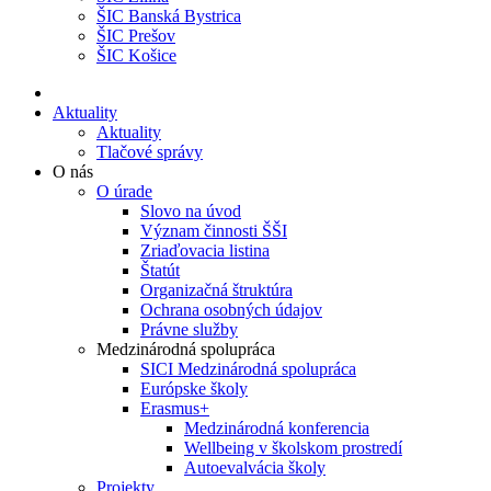
ŠIC Banská Bystrica
ŠIC Prešov
ŠIC Košice
Aktuality
Aktuality
Tlačové správy
O nás
O úrade
Slovo na úvod
Význam činnosti ŠŠI
Zriaďovacia listina
Štatút
Organizačná štruktúra
Ochrana osobných údajov
Právne služby
Medzinárodná spolupráca
SICI Medzinárodná spolupráca
Európske školy
Erasmus+
Medzinárodná konferencia
Wellbeing v školskom prostredí
Autoevalvácia školy
Projekty