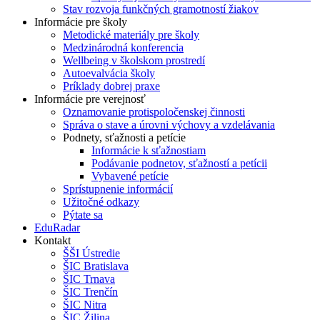
Stav rozvoja funkčných gramotností žiakov
Informácie pre školy
Metodické materiály pre školy
Medzinárodná konferencia
Wellbeing v školskom prostredí
Autoevalvácia školy
Príklady dobrej praxe
Informácie pre verejnosť
Oznamovanie protispoločenskej činnosti
Správa o stave a úrovni výchovy a vzdelávania
Podnety, sťažnosti a petície
Informácie k sťažnostiam
Podávanie podnetov, sťažností a petícii
Vybavené petície
Sprístupnenie informácií
Užitočné odkazy
Pýtate sa
EduRadar
Kontakt
ŠŠI Ústredie
ŠIC Bratislava
ŠIC Trnava
ŠIC Trenčín
ŠIC Nitra
ŠIC Žilina