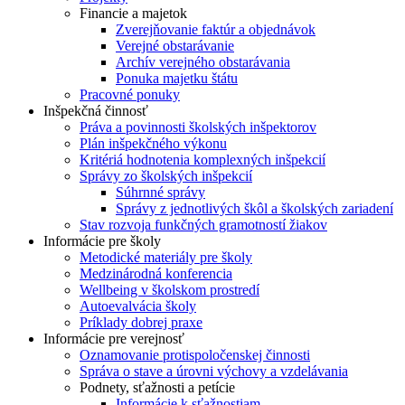
Financie a majetok
Zverejňovanie faktúr a objednávok
Verejné obstarávanie
Archív verejného obstarávania
Ponuka majetku štátu
Pracovné ponuky
Inšpekčná činnosť
Práva a povinnosti školských inšpektorov
Plán inšpekčného výkonu
Kritériá hodnotenia komplexných inšpekcií
Správy zo školských inšpekcií
Súhrnné správy
Správy z jednotlivých škôl a školských zariadení
Stav rozvoja funkčných gramotností žiakov
Informácie pre školy
Metodické materiály pre školy
Medzinárodná konferencia
Wellbeing v školskom prostredí
Autoevalvácia školy
Príklady dobrej praxe
Informácie pre verejnosť
Oznamovanie protispoločenskej činnosti
Správa o stave a úrovni výchovy a vzdelávania
Podnety, sťažnosti a petície
Informácie k sťažnostiam