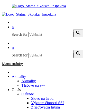
⌕
Search for:
⌕
Search for:
Mapa stránky
Aktuality
Aktuality
Tlačové správy
O nás
O úrade
Slovo na úvod
Význam činnosti ŠŠI
Zriaďovacia listina