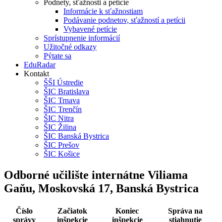
Podnety, sťažnosti a petície
Informácie k sťažnostiam
Podávanie podnetov, sťažností a petícii
Vybavené petície
Sprístupnenie informácií
Užitočné odkazy
Pýtate sa
EduRadar
Kontakt
ŠŠI Ústredie
ŠIC Bratislava
ŠIC Trnava
ŠIC Trenčín
ŠIC Nitra
ŠIC Žilina
ŠIC Banská Bystrica
ŠIC Prešov
ŠIC Košice
Odborné učilište internátne Viliama
Gaňu, Moskovská 17, Banská Bystrica
Číslo
Začiatok
Koniec
Správa na
správy
inšpekcie
inšpekcie
stiahnutie