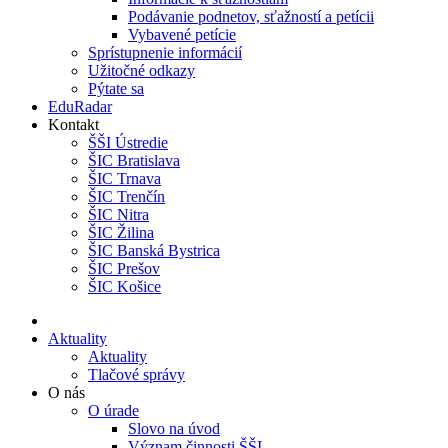
Podávanie podnetov, sťažností a petícii
Vybavené petície
Sprístupnenie informácií
Užitočné odkazy
Pýtate sa
EduRadar
Kontakt
ŠŠI Ústredie
ŠIC Bratislava
ŠIC Trnava
ŠIC Trenčín
ŠIC Nitra
ŠIC Žilina
ŠIC Banská Bystrica
ŠIC Prešov
ŠIC Košice
Aktuality
Aktuality
Tlačové správy
O nás
O úrade
Slovo na úvod
Význam činnosti ŠŠI