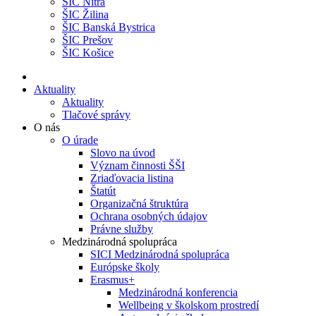
ŠIC Nitra
ŠIC Žilina
ŠIC Banská Bystrica
ŠIC Prešov
ŠIC Košice
Aktuality
Aktuality
Tlačové správy
O nás
O úrade
Slovo na úvod
Význam činnosti ŠŠI
Zriaďovacia listina
Štatút
Organizačná štruktúra
Ochrana osobných údajov
Právne služby
Medzinárodná spolupráca
SICI Medzinárodná spolupráca
Európske školy
Erasmus+
Medzinárodná konferencia
Wellbeing v školskom prostredí