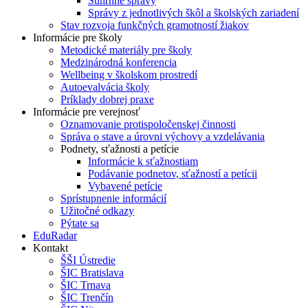
Súhrnné správy
Správy z jednotlivých škôl a školských zariadení
Stav rozvoja funkčných gramotností žiakov
Informácie pre školy
Metodické materiály pre školy
Medzinárodná konferencia
Wellbeing v školskom prostredí
Autoevalvácia školy
Príklady dobrej praxe
Informácie pre verejnosť
Oznamovanie protispoločenskej činnosti
Správa o stave a úrovni výchovy a vzdelávania
Podnety, sťažnosti a petície
Informácie k sťažnostiam
Podávanie podnetov, sťažností a petícii
Vybavené petície
Sprístupnenie informácií
Užitočné odkazy
Pýtate sa
EduRadar
Kontakt
ŠŠI Ústredie
ŠIC Bratislava
ŠIC Trnava
ŠIC Trenčín