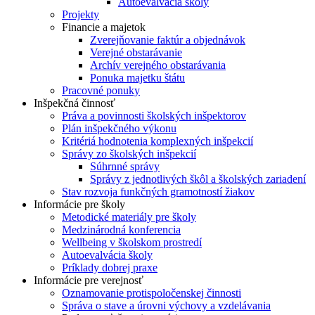
Autoevalvácia školy
Projekty
Financie a majetok
Zverejňovanie faktúr a objednávok
Verejné obstarávanie
Archív verejného obstarávania
Ponuka majetku štátu
Pracovné ponuky
Inšpekčná činnosť
Práva a povinnosti školských inšpektorov
Plán inšpekčného výkonu
Kritériá hodnotenia komplexných inšpekcií
Správy zo školských inšpekcií
Súhrnné správy
Správy z jednotlivých škôl a školských zariadení
Stav rozvoja funkčných gramotností žiakov
Informácie pre školy
Metodické materiály pre školy
Medzinárodná konferencia
Wellbeing v školskom prostredí
Autoevalvácia školy
Príklady dobrej praxe
Informácie pre verejnosť
Oznamovanie protispoločenskej činnosti
Správa o stave a úrovni výchovy a vzdelávania