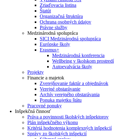
Zriaďovacia listina
Štatút
Organizačná štruktúra
Ochrana osobných údajov
Právne služby
Medzinárodná spolupráca
SICI Medzinárodná spolupráca
Európske školy
Erasmus+
Medzinárodná konferencia
Wellbeing v školskom prostredí
Autoevalvácia školy
Projekty
Financie a majetok
Zverejňovanie faktúr a objednávok
Verejné obstarávanie
Archív verejného obstarávania
Ponuka majetku štátu
Pracovné ponuky
Inšpekčná činnosť
Práva a povinnosti školských inšpektorov
Plán inšpekčného výkonu
Kritériá hodnotenia komplexných inšpekcií
Správy zo školských inšpekcií