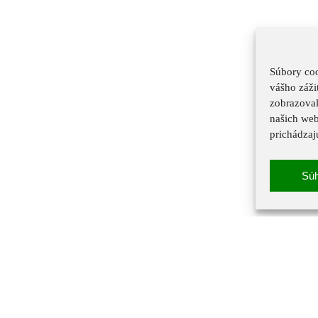
Súbory coo
vášho záži
zobrazoval
našich web
prichádzaj
Sú
u
|
Technický prevádzkovateľ
|
Mapa stránok
|
Ochrana osobný
u
dajov