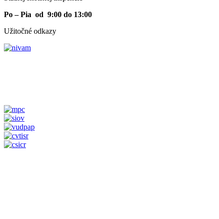
Po – Pia od 9:00 do 13:00
Užitočné odkazy
Vyhlásenie o prístupnosti
|
Vyhlásenie o cookies
|
Správca obsah
Vyhlásenie o prístupnosti
|
Vyhlásenie o cookies
|
Správca obsah
Technický prevádzkovateľ
|
Mapa stránok
|
Ochrana osobných ú