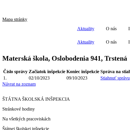
Mapa stránky
Aktuality
O nás
Aktuality
O nás
Materská škola, Oslobodenia 941, Trstená
Číslo správy
Začiatok inšpekcie
Koniec inšpekcie
Správa na stia
1.
02/10/2023
09/10/2023
Stiahnuť správu
Návrat na zoznam
ŠTÁTNA ŠKOLSKÁ INŠPEKCIA
Stránkové hodiny​
Na všetkých pracoviskách
Štátnej školskej inšpekcie