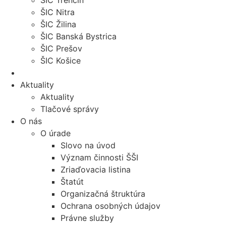
ŠIC Trenčín
ŠIC Nitra
ŠIC Žilina
ŠIC Banská Bystrica
ŠIC Prešov
ŠIC Košice
Aktuality
Aktuality
Tlačové správy
O nás
O úrade
Slovo na úvod
Význam činnosti ŠŠI
Zriaďovacia listina
Štatút
Organizačná štruktúra
Ochrana osobných údajov
Právne služby