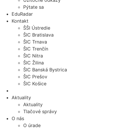
Užitočné odkazy
Pýtate sa
EduRadar
Kontakt
ŠŠI Ústredie
ŠIC Bratislava
ŠIC Trnava
ŠIC Trenčín
ŠIC Nitra
ŠIC Žilina
ŠIC Banská Bystrica
ŠIC Prešov
ŠIC Košice
Aktuality
Aktuality
Tlačové správy
O nás
O úrade