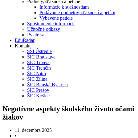
Podnety, sťažnosti a petície
Informácie k sťažnostiam
Podávanie podnetov, sťažností a petícii
Vybavené petície
Sprístupnenie informácií
Užitočné odkazy
Pýtate sa
EduRadar
Kontakt
ŠŠI Ústredie
ŠIC Bratislava
ŠIC Trnava
ŠIC Trenčín
ŠIC Nitra
ŠIC Žilina
ŠIC Banská Bystrica
ŠIC Prešov
ŠIC Košice
Negatívne aspekty školského života očami
žiakov
11. decembra 2025
•