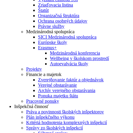
Zriaďovacia listina
Štatút
Organizačná štruktúra
Ochrana osobných údajov
Právne služby
Medzinárodná spolupráca
SICI Medzinárodná spolupráca
Európske školy
Erasmus+
Medzinárodná konferencia
Wellbeing v školskom prostredí
Autoevalvácia školy
Projekty
Financie a majetok
Zverejňovanie faktúr a objednávok
Verejné obstarávanie
Archív verejného obstarávania
Ponuka majetku štátu
Pracovné ponuky
Inšpekčná činnosť
Práva a povinnosti školských inšpektorov
Plán inšpekčného výkonu
Kritériá hodnotenia komplexných inšpekcií
Správy zo školských inšpekcií