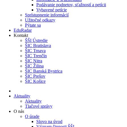
Podávanie podnetov, sťažností a petícii
Vybavené petície
Sprístupnenie informácií
Užitočné odkazy
Pýtate sa
EduRadar
Kontakt
ŠŠI Ústredie
ŠIC Bratislava
ŠIC Trnava
ŠIC Trenčín
ŠIC Nitra
ŠIC Žilina
ŠIC Banská Bystrica
ŠIC Prešov
ŠIC Košice
Aktuality
Aktuality
Tlačové správy
O nás
O úrade
Slovo na úvod
Význam činnosti ŠŠI