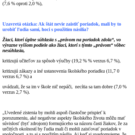
(7,6 % oproti 2,0 %),
Uzavretá otázka: Ak štát nevie zaistiť poriadok, mali by to
urobiť ľudia sami, hoci s použitím násilia?
Žiaci, ktorí úplne súhlasia s „právom na poriadok zdola“, vo
výrazne vyššom podiele ako žiaci, ktorí s týmto „právom“ vôbec
nesúhlasia,
kritizujú učiteľov za spôsob výučby (19,2 % % verzus 6,7 %),
kritizujú zákazy a iné ustanovenia školského poriadku (11,7 0
verzus 6,7 %) a
uvádzali, že sa im v škole nič nepáči, necítia sa tam dobre (7,0 %
verzus 2,7 %).
„Uvedené zistenia by mohli aspoň čiastočne prispieť k
porozumeniu, aké negatívne aspekty školského života môžu mať
súvislosť (byť zdrojom) formujúceho sa názoru časti žiakov, že za
určitých okolností by ľudia mali či mohli zaisťovať poriadok v
spoločnosti, a to aj s použitím násilia. Aj keď si uvedomujeme, že