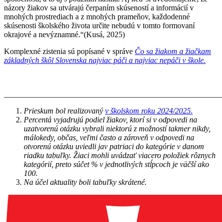
názory žiakov sa utvárajú čerpaním skúseností a informácií v
mnohých prostrediach a z mnohých prameňov, každodenné
skúsenosti školského života určite nebudú v tomto formovaní
okrajové a nevýznamné.“(Kusá, 2025)
Komplexné zistenia sú popísané v správe
Čo sa žiakom a žiačkam
základných škôl Slovenska najviac páči a najviac nepáči v škole.
_______________________________________________________
Prieskum bol realizovaný
v školskom roku 2024/2025.
Percentá vyjadrujú podiel žiakov, ktorí si v odpovedi na
uzatvorenú otázku vybrali niektorú z možností takmer nikdy,
málokedy, občas, veľmi často a zároveň v odpovedi na
otvorenú otázku uviedli jav patriaci do kategórie v danom
riadku tabuľky. Žiaci mohli uvádzať viacero položiek rôznych
kategórií, preto súčet % v jednotlivých stĺpcoch je väčší ako
100.
Na účel aktuality boli tabuľky skrátené.