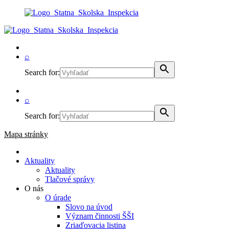
⌕
Search for:
⌕
Search for:
Mapa stránky
Aktuality
Aktuality
Tlačové správy
O nás
O úrade
Slovo na úvod
Význam činnosti ŠŠI
Zriaďovacia listina