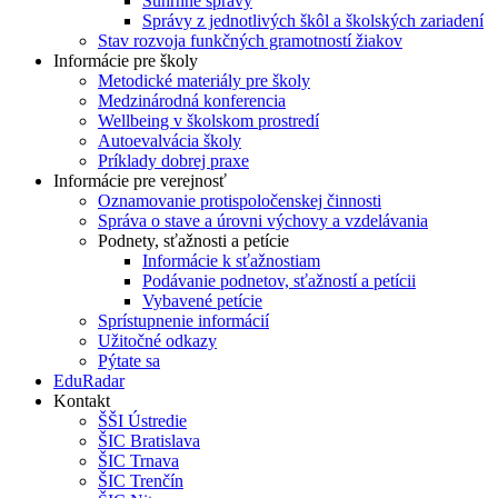
Súhrnné správy
Správy z jednotlivých škôl a školských zariadení
Stav rozvoja funkčných gramotností žiakov
Informácie pre školy
Metodické materiály pre školy
Medzinárodná konferencia
Wellbeing v školskom prostredí
Autoevalvácia školy
Príklady dobrej praxe
Informácie pre verejnosť
Oznamovanie protispoločenskej činnosti
Správa o stave a úrovni výchovy a vzdelávania
Podnety, sťažnosti a petície
Informácie k sťažnostiam
Podávanie podnetov, sťažností a petícii
Vybavené petície
Sprístupnenie informácií
Užitočné odkazy
Pýtate sa
EduRadar
Kontakt
ŠŠI Ústredie
ŠIC Bratislava
ŠIC Trnava
ŠIC Trenčín