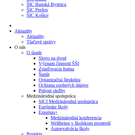
ŠIC Banská Bystrica
ŠIC Prešov
ŠIC Košice
Aktuality
Aktuality
Tlačové správy
O nás
O úrade
Slovo na úvod
Význam činnosti ŠŠI
Zriaďovacia listina
Štatút
Organizačná štruktúra
Ochrana osobných údajov
Právne služby
Medzinárodná spolupráca
SICI Medzinárodná spolupráca
Európske školy
Erasmus+
Medzinárodná konferencia
Wellbeing v školskom prostredí
Autoevalvácia školy
Projekty