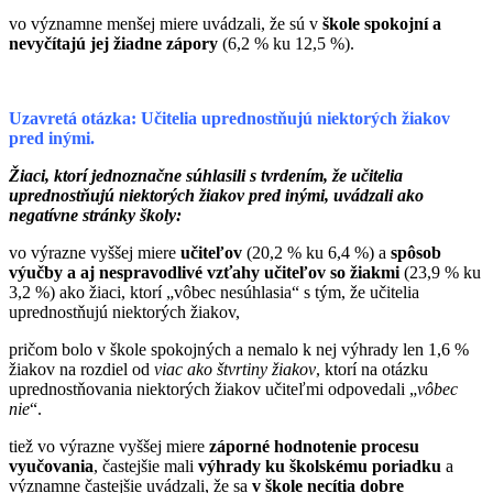
vo významne menšej miere uvádzali, že sú v
škole spokojní a
nevyčítajú jej žiadne zápory
(6,2 % ku 12,5 %).
Uzavretá otázka: Učitelia uprednostňujú niektorých žiakov
pred inými.
Žiaci, ktorí jednoznačne súhlasili s tvrdením, že učitelia
uprednostňujú niektorých žiakov pred inými, uvádzali ako
negatívne stránky školy:
vo výrazne vyššej miere
učiteľov
(20,2 % ku 6,4 %) a
spôsob
výučby a aj nespravodlivé vzťahy učiteľov so žiakmi
(23,9 % ku
3,2 %) ako žiaci, ktorí „vôbec nesúhlasia“ s tým, že učitelia
uprednostňujú niektorých žiakov,
pričom bolo v škole spokojných a nemalo k nej výhrady len 1,6 %
žiakov na rozdiel od
viac ako štvrtiny žiakov
, ktorí na otázku
uprednostňovania niektorých žiakov učiteľmi odpovedali „
vôbec
nie
“.
tiež vo výrazne vyššej miere
záporné hodnotenie procesu
vyučovania
, častejšie mali
výhrady ku školskému poriadku
a
významne častejšie uvádzali, že sa
v škole necítia dobre