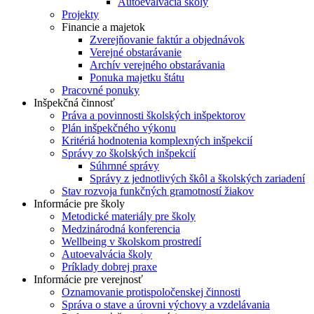
Autoevalvácia školy
Projekty
Financie a majetok
Zverejňovanie faktúr a objednávok
Verejné obstarávanie
Archív verejného obstarávania
Ponuka majetku štátu
Pracovné ponuky
Inšpekčná činnosť
Práva a povinnosti školských inšpektorov
Plán inšpekčného výkonu
Kritériá hodnotenia komplexných inšpekcií
Správy zo školských inšpekcií
Súhrnné správy
Správy z jednotlivých škôl a školských zariadení
Stav rozvoja funkčných gramotností žiakov
Informácie pre školy
Metodické materiály pre školy
Medzinárodná konferencia
Wellbeing v školskom prostredí
Autoevalvácia školy
Príklady dobrej praxe
Informácie pre verejnosť
Oznamovanie protispoločenskej činnosti
Správa o stave a úrovni výchovy a vzdelávania