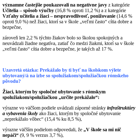
významne častejšie poukazovali na negatívne javy
z kategórie
Učitelia – spôsob výučby
(16,8 % oproti 11,2 %) a z kategórie
Vzťahy učitelia a žiaci – nespravodlivosť, ponižovanie
(14,6 %
oproti 9,0 %) než žiaci, ktorí sa v škole „veľmi často“ cítia dobre a
bezpečne,
zároveň len 2,2 % týchto žiakov bolo so školou spokojných a
neuvádzali žiadne negatíva, zatiaľ čo medzi žiakmi, ktorí sa v škole
„veľmi často“ cítia dobre a bezpečne, je takých až 17 %.
Uzavretá otázka: Prekážalo by ti byť na školskom výlete
ubytovaný/á na izbe
so spolužiakom/spolužiačkou rómskeho
pôvodu?
Žiaci, ktorým by spoločné ubytovanie s rómskym
spolužiakom/spolužiačkou „určite prekážalo“:
výrazne vo väčšom podiele uvádzali záporné stránky
infraštruktúry
a vybavenia školy
ako žiaci, ktorým by spoločné ubytovanie
„neprekážalo vôbec“ (15,4 % ku 8,5 %),
výrazne väčším podielom odpovedali, že
„V škole sa mi nič
nepáči“
(9, 9 % verzus 3,7 %),