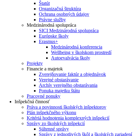
Štatút
Organizačná štruktúra
Ochrana osobných údajov
Právne služby
Medzinárodná spolupráca
SICI Medzinárodná spolupráca
Európske školy
Erasmus+
Medzinárodná konferencia
Wellbeing v školskom prostredí
Autoevalvácia školy
Projekty
Financie a majetok
Zverejňovanie faktúr a objednávok
Verejné obstarávanie
Archív verejného obstarávania
Ponuka majetku štátu
Pracovné ponuky
Inšpekčná činnosť
Práva a povinnosti školských inšpektorov
Plán inšpekčného výkonu
Kritériá hodnotenia komplexných inšpekcií
Správy zo školských inšpekcií
Súhrnné správy
Správy z jednotlivých škôl a školských zariadení