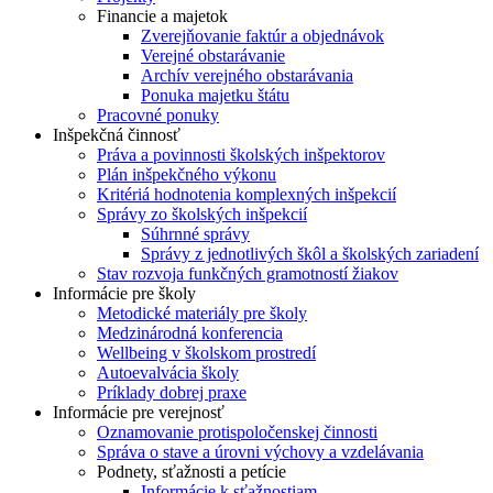
Financie a majetok
Zverejňovanie faktúr a objednávok
Verejné obstarávanie
Archív verejného obstarávania
Ponuka majetku štátu
Pracovné ponuky
Inšpekčná činnosť
Práva a povinnosti školských inšpektorov
Plán inšpekčného výkonu
Kritériá hodnotenia komplexných inšpekcií
Správy zo školských inšpekcií
Súhrnné správy
Správy z jednotlivých škôl a školských zariadení
Stav rozvoja funkčných gramotností žiakov
Informácie pre školy
Metodické materiály pre školy
Medzinárodná konferencia
Wellbeing v školskom prostredí
Autoevalvácia školy
Príklady dobrej praxe
Informácie pre verejnosť
Oznamovanie protispoločenskej činnosti
Správa o stave a úrovni výchovy a vzdelávania
Podnety, sťažnosti a petície
Informácie k sťažnostiam