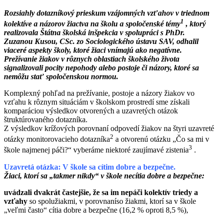
Rozsiahly dotazníkový prieskum vzájomných vzťahov v triednom
1
kolektíve a názorov žiactva na školu a spoločenské témy
, ktorý
realizovala Štátna školská inšpekcia v spolupráci s PhDr.
Zuzanou Kusou, CSc. zo Sociologického ústavu SAV, odhalil
viaceré aspekty školy, ktoré žiaci vnímajú ako negatívne.
Prežívanie žiakov v rôznych oblastiach školského života
signalizovali pocity nepohody alebo postoje či názory, ktoré sa
nemôžu stať spoločenskou normou.
Komplexný pohľad na prežívanie, postoje a názory žiakov vo
vzťahu k rôznym situáciám v školskom prostredí sme získali
komparáciou výsledkov otvorených a uzavretých otázok
štruktúrovaného dotazníka.
Z výsledkov krížových porovnaní odpovedí žiakov na štyri uzavreté
2
otázky monitorovacieho dotazníka
a otvorenú otázku „Čo sa mi v
3
škole najmenej páči?“ vyberáme niektoré zaujímavé zistenia
.
Uzavretá otázka: V škole sa cítim dobre a bezpečne.
Žiaci, ktorí sa „takmer nikdy“ v škole necítia dobre a bezpečne:
uvádzali dvakrát častejšie, že sa im nepáči kolektív triedy a
vzťahy
so spolužiakmi, v porovnaníso žiakmi, ktorí sa v škole
„veľmi často“ cítia dobre a bezpečne (16,2 % oproti 8,5 %),