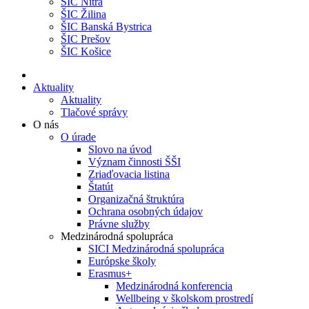
ŠIC Nitra
ŠIC Žilina
ŠIC Banská Bystrica
ŠIC Prešov
ŠIC Košice
Aktuality
Aktuality
Tlačové správy
O nás
O úrade
Slovo na úvod
Význam činnosti ŠŠI
Zriaďovacia listina
Štatút
Organizačná štruktúra
Ochrana osobných údajov
Právne služby
Medzinárodná spolupráca
SICI Medzinárodná spolupráca
Európske školy
Erasmus+
Medzinárodná konferencia
Wellbeing v školskom prostredí