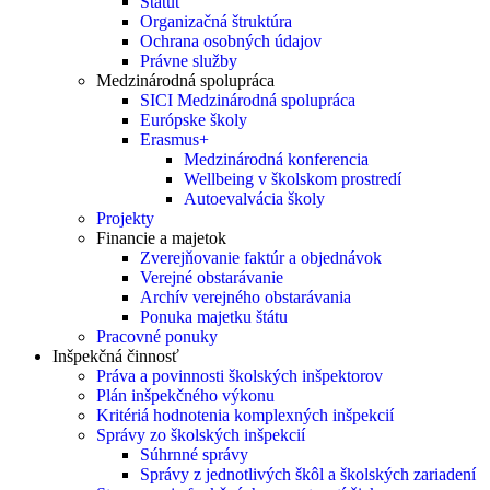
Štatút
Organizačná štruktúra
Ochrana osobných údajov
Právne služby
Medzinárodná spolupráca
SICI Medzinárodná spolupráca
Európske školy
Erasmus+
Medzinárodná konferencia
Wellbeing v školskom prostredí
Autoevalvácia školy
Projekty
Financie a majetok
Zverejňovanie faktúr a objednávok
Verejné obstarávanie
Archív verejného obstarávania
Ponuka majetku štátu
Pracovné ponuky
Inšpekčná činnosť
Práva a povinnosti školských inšpektorov
Plán inšpekčného výkonu
Kritériá hodnotenia komplexných inšpekcií
Správy zo školských inšpekcií
Súhrnné správy
Správy z jednotlivých škôl a školských zariadení