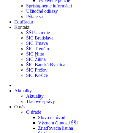
Vybavené petície
Sprístupnenie informácií
Užitočné odkazy
Pýtate sa
EduRadar
Kontakt
ŠŠI Ústredie
ŠIC Bratislava
ŠIC Trnava
ŠIC Trenčín
ŠIC Nitra
ŠIC Žilina
ŠIC Banská Bystrica
ŠIC Prešov
ŠIC Košice
Aktuality
Aktuality
Tlačové správy
O nás
O úrade
Slovo na úvod
Význam činnosti ŠŠI
Zriaďovacia listina