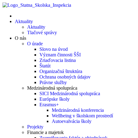
Aktuality
Aktuality
Tlačové správy
O nás
O úrade
Slovo na úvod
Význam činnosti ŠŠI
Zriaďovacia listina
Štatút
Organizačná štruktúra
Ochrana osobných údajov
Právne služby
Medzinárodná spolupráca
SICI Medzinárodná spolupráca
Európske školy
Erasmus+
Medzinárodná konferencia
Wellbeing v školskom prostredí
Autoevalvácia školy
Projekty
Financie a majetok
Zverejňovanie faktúr a objednávok