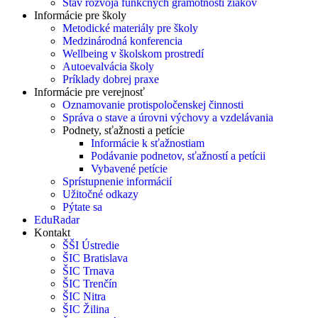
Stav rozvoja funkčných gramotností žiakov
Informácie pre školy
Metodické materiály pre školy
Medzinárodná konferencia
Wellbeing v školskom prostredí
Autoevalvácia školy
Príklady dobrej praxe
Informácie pre verejnosť
Oznamovanie protispoločenskej činnosti
Správa o stave a úrovni výchovy a vzdelávania
Podnety, sťažnosti a petície
Informácie k sťažnostiam
Podávanie podnetov, sťažností a petícii
Vybavené petície
Sprístupnenie informácií
Užitočné odkazy
Pýtate sa
EduRadar
Kontakt
ŠŠI Ústredie
ŠIC Bratislava
ŠIC Trnava
ŠIC Trenčín
ŠIC Nitra
ŠIC Žilina