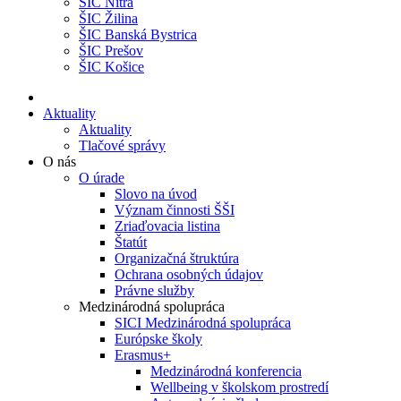
ŠIC Nitra
ŠIC Žilina
ŠIC Banská Bystrica
ŠIC Prešov
ŠIC Košice
Aktuality
Aktuality
Tlačové správy
O nás
O úrade
Slovo na úvod
Význam činnosti ŠŠI
Zriaďovacia listina
Štatút
Organizačná štruktúra
Ochrana osobných údajov
Právne služby
Medzinárodná spolupráca
SICI Medzinárodná spolupráca
Európske školy
Erasmus+
Medzinárodná konferencia
Wellbeing v školskom prostredí