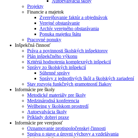
Autoevalvácia školy
Projekty
Financie a majetok
Zverejňovanie faktúr a objednávok
Verejné obstarávanie
Archív verejného obstarávania
Ponuka majetku štátu
Pracovné ponuky
Inšpekčná činnosť
Práva a povinnosti školských inšpektorov
Plán inšpekčného výkonu
Kritériá hodnotenia komplexných inšpekcií
Správy zo školských inšpekcií
Súhrnné správy
Správy z jednotlivých škôl a školských zariadení
Stav rozvoja funkčných gramotností žiakov
Informácie pre školy
Metodické materiály pre školy
Medzinárodná konferencia
Wellbeing v školskom prostredí
Autoevalvácia školy
Príklady dobrej praxe
Informácie pre verejnosť
Oznamovanie protispoločenskej činnosti
Správa o stave a úrovni výchovy a vzdelávania