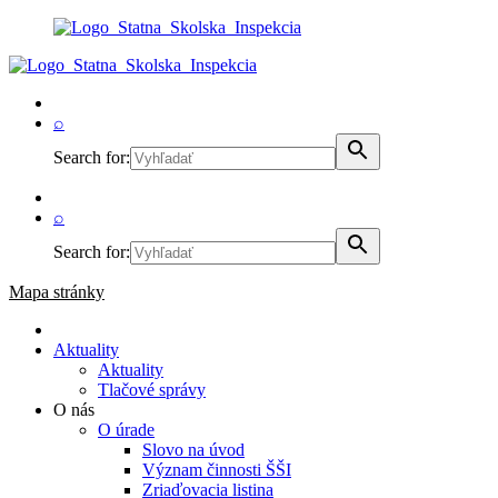
⌕
Search for:
⌕
Search for:
Mapa stránky
Aktuality
Aktuality
Tlačové správy
O nás
O úrade
Slovo na úvod
Význam činnosti ŠŠI
Zriaďovacia listina