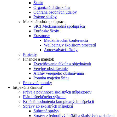
Štatút
Organizačná štruktúra
Ochrana osobných údajov
Právne služby
Medzinárodná spolupráca
SICI Medzinárodná spolupráca
Európske školy
Erasmus+
Medzinárodná konferencia
Wellbeing v školskom prostredí
Autoevalvácia školy
Projekty
Financie a majetok
Zverejňovanie faktúr a objednávok
Verejné obstarávanie
Archív verejného obstarávania
Ponuka majetku štátu
Pracovné ponuky
Inšpekčná činnosť
Práva a povinnosti školských inšpektorov
Plán inšpekčného výkonu
Kritériá hodnotenia komplexných inšpekcií
Správy zo školských inšpekcií
Súhrnné správy
Správy z jednotlivých škôl a školských zariadení