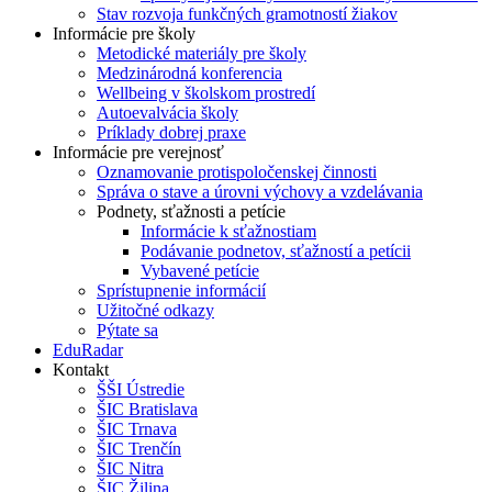
Stav rozvoja funkčných gramotností žiakov
Informácie pre školy
Metodické materiály pre školy
Medzinárodná konferencia
Wellbeing v školskom prostredí
Autoevalvácia školy
Príklady dobrej praxe
Informácie pre verejnosť
Oznamovanie protispoločenskej činnosti
Správa o stave a úrovni výchovy a vzdelávania
Podnety, sťažnosti a petície
Informácie k sťažnostiam
Podávanie podnetov, sťažností a petícii
Vybavené petície
Sprístupnenie informácií
Užitočné odkazy
Pýtate sa
EduRadar
Kontakt
ŠŠI Ústredie
ŠIC Bratislava
ŠIC Trnava
ŠIC Trenčín
ŠIC Nitra
ŠIC Žilina