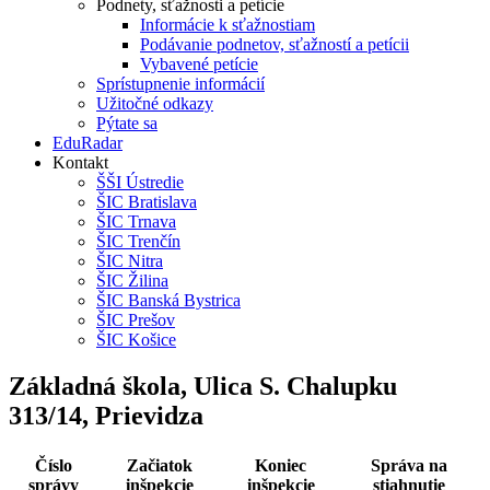
Podnety, sťažnosti a petície
Informácie k sťažnostiam
Podávanie podnetov, sťažností a petícii
Vybavené petície
Sprístupnenie informácií
Užitočné odkazy
Pýtate sa
EduRadar
Kontakt
ŠŠI Ústredie
ŠIC Bratislava
ŠIC Trnava
ŠIC Trenčín
ŠIC Nitra
ŠIC Žilina
ŠIC Banská Bystrica
ŠIC Prešov
ŠIC Košice
Základná škola, Ulica S. Chalupku
313/14, Prievidza
Číslo
Začiatok
Koniec
Správa na
správy
inšpekcie
inšpekcie
stiahnutie