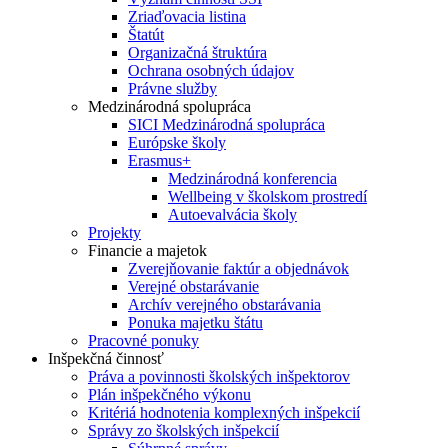
Zriaďovacia listina
Štatút
Organizačná štruktúra
Ochrana osobných údajov
Právne služby
Medzinárodná spolupráca
SICI Medzinárodná spolupráca
Európske školy
Erasmus+
Medzinárodná konferencia
Wellbeing v školskom prostredí
Autoevalvácia školy
Projekty
Financie a majetok
Zverejňovanie faktúr a objednávok
Verejné obstarávanie
Archív verejného obstarávania
Ponuka majetku štátu
Pracovné ponuky
Inšpekčná činnosť
Práva a povinnosti školských inšpektorov
Plán inšpekčného výkonu
Kritériá hodnotenia komplexných inšpekcií
Správy zo školských inšpekcií