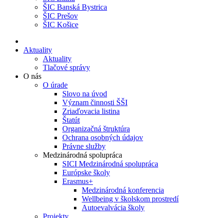
ŠIC Banská Bystrica
ŠIC Prešov
ŠIC Košice
Aktuality
Aktuality
Tlačové správy
O nás
O úrade
Slovo na úvod
Význam činnosti ŠŠI
Zriaďovacia listina
Štatút
Organizačná štruktúra
Ochrana osobných údajov
Právne služby
Medzinárodná spolupráca
SICI Medzinárodná spolupráca
Európske školy
Erasmus+
Medzinárodná konferencia
Wellbeing v školskom prostredí
Autoevalvácia školy
Projekty