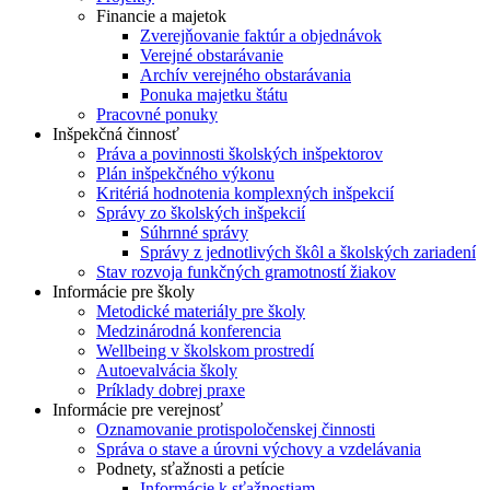
Financie a majetok
Zverejňovanie faktúr a objednávok
Verejné obstarávanie
Archív verejného obstarávania
Ponuka majetku štátu
Pracovné ponuky
Inšpekčná činnosť
Práva a povinnosti školských inšpektorov
Plán inšpekčného výkonu
Kritériá hodnotenia komplexných inšpekcií
Správy zo školských inšpekcií
Súhrnné správy
Správy z jednotlivých škôl a školských zariadení
Stav rozvoja funkčných gramotností žiakov
Informácie pre školy
Metodické materiály pre školy
Medzinárodná konferencia
Wellbeing v školskom prostredí
Autoevalvácia školy
Príklady dobrej praxe
Informácie pre verejnosť
Oznamovanie protispoločenskej činnosti
Správa o stave a úrovni výchovy a vzdelávania
Podnety, sťažnosti a petície
Informácie k sťažnostiam