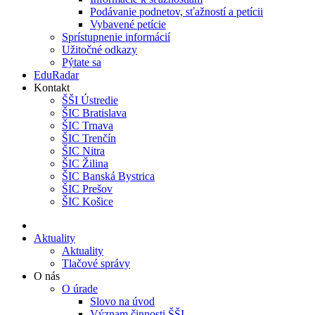
Podávanie podnetov, sťažností a petícii
Vybavené petície
Sprístupnenie informácií
Užitočné odkazy
Pýtate sa
EduRadar
Kontakt
ŠŠI Ústredie
ŠIC Bratislava
ŠIC Trnava
ŠIC Trenčín
ŠIC Nitra
ŠIC Žilina
ŠIC Banská Bystrica
ŠIC Prešov
ŠIC Košice
Aktuality
Aktuality
Tlačové správy
O nás
O úrade
Slovo na úvod
Význam činnosti ŠŠI