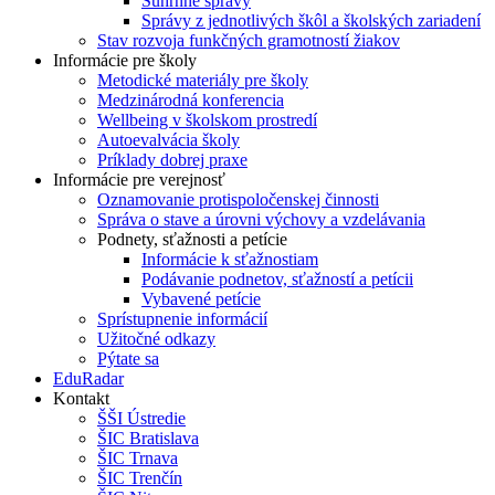
Súhrnné správy
Správy z jednotlivých škôl a školských zariadení
Stav rozvoja funkčných gramotností žiakov
Informácie pre školy
Metodické materiály pre školy
Medzinárodná konferencia
Wellbeing v školskom prostredí
Autoevalvácia školy
Príklady dobrej praxe
Informácie pre verejnosť
Oznamovanie protispoločenskej činnosti
Správa o stave a úrovni výchovy a vzdelávania
Podnety, sťažnosti a petície
Informácie k sťažnostiam
Podávanie podnetov, sťažností a petícii
Vybavené petície
Sprístupnenie informácií
Užitočné odkazy
Pýtate sa
EduRadar
Kontakt
ŠŠI Ústredie
ŠIC Bratislava
ŠIC Trnava
ŠIC Trenčín