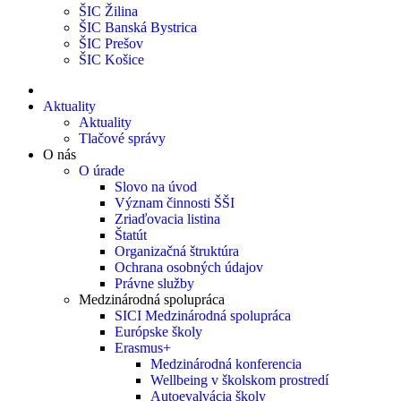
ŠIC Žilina
ŠIC Banská Bystrica
ŠIC Prešov
ŠIC Košice
Aktuality
Aktuality
Tlačové správy
O nás
O úrade
Slovo na úvod
Význam činnosti ŠŠI
Zriaďovacia listina
Štatút
Organizačná štruktúra
Ochrana osobných údajov
Právne služby
Medzinárodná spolupráca
SICI Medzinárodná spolupráca
Európske školy
Erasmus+
Medzinárodná konferencia
Wellbeing v školskom prostredí
Autoevalvácia školy