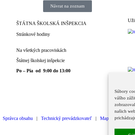
Návrat na zoznam
Uži
ŠTÁTNA ŠKOLSKÁ INŠPEKCIA
Stránkové hodiny​
Na všetkých pracoviskách
Štátnej školskej inšpekcie
Po – Pia od 9:00 do 13:00
Súbory coo
vášho záži
zobrazoval
našich web
prichádzaj
|
Správca obsahu
|
Technický prevádzkovateľ
|
Mapa stránok
|