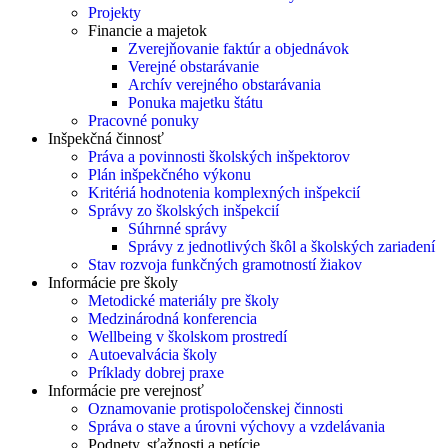
Projekty
Financie a majetok
Zverejňovanie faktúr a objednávok
Verejné obstarávanie
Archív verejného obstarávania
Ponuka majetku štátu
Pracovné ponuky
Inšpekčná činnosť
Práva a povinnosti školských inšpektorov
Plán inšpekčného výkonu
Kritériá hodnotenia komplexných inšpekcií
Správy zo školských inšpekcií
Súhrnné správy
Správy z jednotlivých škôl a školských zariadení
Stav rozvoja funkčných gramotností žiakov
Informácie pre školy
Metodické materiály pre školy
Medzinárodná konferencia
Wellbeing v školskom prostredí
Autoevalvácia školy
Príklady dobrej praxe
Informácie pre verejnosť
Oznamovanie protispoločenskej činnosti
Správa o stave a úrovni výchovy a vzdelávania
Podnety, sťažnosti a petície