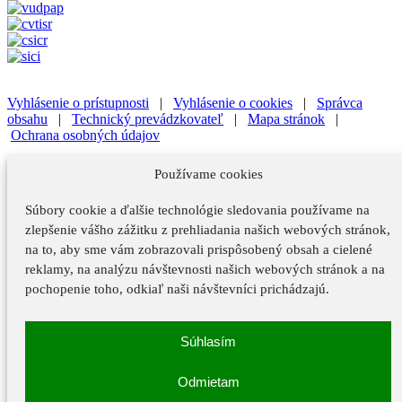
Vyhlásenie o prístupnosti
|
Vyhlásenie o cookies
|
Správca
obsahu
|
Technický prevádzkovateľ
|
Mapa stránok
|
Ochrana osobných údajov
Vyhlásenie o prístupnosti
|
Vyhlásenie o cookies
|
Správca
Používame cookies
obsahu
Súbory cookie a ďalšie technológie sledovania používame na
Technický prevádzkovateľ
|
Mapa stránok
|
Ochrana osobných
údajov
zlepšenie vášho zážitku z prehliadania našich webových stránok,
na to, aby sme vám zobrazovali prispôsobený obsah a cielené
Vyhlásenie o prístupnosti
reklamy, na analýzu návštevnosti našich webových stránok a na
Vyhlásenie o cookies
pochopenie toho, odkiaľ naši návštevníci prichádzajú.
Správca obsahu
Súhlasím
Technický prevádzkovateľ
Mapa stránok
Odmietam