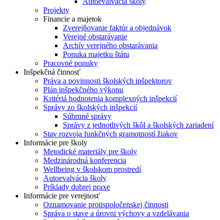
Autoevalvácia školy
Projekty
Financie a majetok
Zverejňovanie faktúr a objednávok
Verejné obstarávanie
Archív verejného obstarávania
Ponuka majetku štátu
Pracovné ponuky
Inšpekčná činnosť
Práva a povinnosti školských inšpektorov
Plán inšpekčného výkonu
Kritériá hodnotenia komplexných inšpekcií
Správy zo školských inšpekcií
Súhrnné správy
Správy z jednotlivých škôl a školských zariadení
Stav rozvoja funkčných gramotností žiakov
Informácie pre školy
Metodické materiály pre školy
Medzinárodná konferencia
Wellbeing v školskom prostredí
Autoevalvácia školy
Príklady dobrej praxe
Informácie pre verejnosť
Oznamovanie protispoločenskej činnosti
Správa o stave a úrovni výchovy a vzdelávania