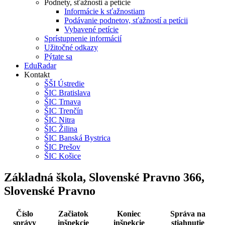
Podnety, sťažnosti a petície
Informácie k sťažnostiam
Podávanie podnetov, sťažností a petícii
Vybavené petície
Sprístupnenie informácií
Užitočné odkazy
Pýtate sa
EduRadar
Kontakt
ŠŠI Ústredie
ŠIC Bratislava
ŠIC Trnava
ŠIC Trenčín
ŠIC Nitra
ŠIC Žilina
ŠIC Banská Bystrica
ŠIC Prešov
ŠIC Košice
Základná škola, Slovenské Pravno 366,
Slovenské Pravno
Číslo
Začiatok
Koniec
Správa na
správy
inšpekcie
inšpekcie
stiahnutie