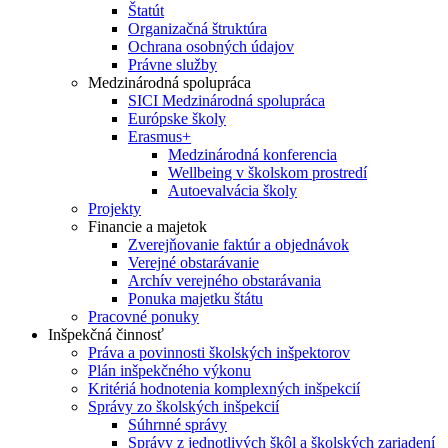
Štatút
Organizačná štruktúra
Ochrana osobných údajov
Právne služby
Medzinárodná spolupráca
SICI Medzinárodná spolupráca
Európske školy
Erasmus+
Medzinárodná konferencia
Wellbeing v školskom prostredí
Autoevalvácia školy
Projekty
Financie a majetok
Zverejňovanie faktúr a objednávok
Verejné obstarávanie
Archív verejného obstarávania
Ponuka majetku štátu
Pracovné ponuky
Inšpekčná činnosť
Práva a povinnosti školských inšpektorov
Plán inšpekčného výkonu
Kritériá hodnotenia komplexných inšpekcií
Správy zo školských inšpekcií
Súhrnné správy
Správy z jednotlivých škôl a školských zariadení