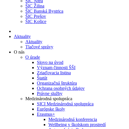
ŠIC Nitra
ŠIC Žilina
ŠIC Banská Bystrica
ŠIC Prešov
ŠIC Košice
Aktuality
Aktuality
Tlačové správy
O nás
O úrade
Slovo na úvod
Význam činnosti ŠŠI
Zriaďovacia listina
Štatút
Organizačná štruktúra
Ochrana osobných údajov
Právne služby
Medzinárodná spolupráca
SICI Medzinárodná spolupráca
Európske školy
Erasmus+
Medzinárodná konferencia
Wellbeing v školskom prostredí