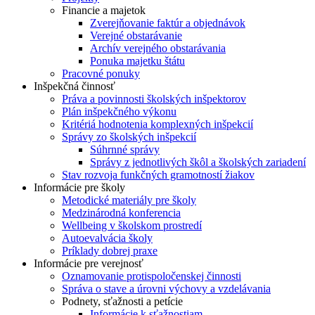
Financie a majetok
Zverejňovanie faktúr a objednávok
Verejné obstarávanie
Archív verejného obstarávania
Ponuka majetku štátu
Pracovné ponuky
Inšpekčná činnosť
Práva a povinnosti školských inšpektorov
Plán inšpekčného výkonu
Kritériá hodnotenia komplexných inšpekcií
Správy zo školských inšpekcií
Súhrnné správy
Správy z jednotlivých škôl a školských zariadení
Stav rozvoja funkčných gramotností žiakov
Informácie pre školy
Metodické materiály pre školy
Medzinárodná konferencia
Wellbeing v školskom prostredí
Autoevalvácia školy
Príklady dobrej praxe
Informácie pre verejnosť
Oznamovanie protispoločenskej činnosti
Správa o stave a úrovni výchovy a vzdelávania
Podnety, sťažnosti a petície
Informácie k sťažnostiam