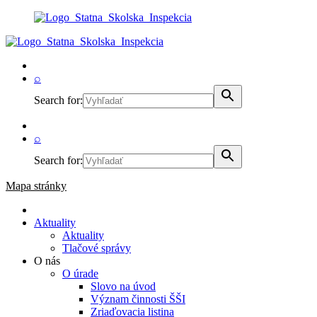
⌕
Search for:
⌕
Search for:
Mapa stránky
Aktuality
Aktuality
Tlačové správy
O nás
O úrade
Slovo na úvod
Význam činnosti ŠŠI
Zriaďovacia listina