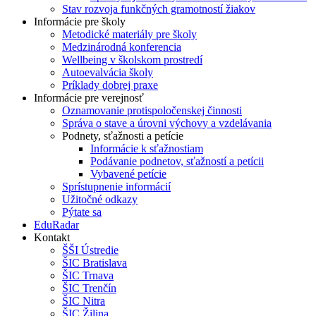
Stav rozvoja funkčných gramotností žiakov
Informácie pre školy
Metodické materiály pre školy
Medzinárodná konferencia
Wellbeing v školskom prostredí
Autoevalvácia školy
Príklady dobrej praxe
Informácie pre verejnosť
Oznamovanie protispoločenskej činnosti
Správa o stave a úrovni výchovy a vzdelávania
Podnety, sťažnosti a petície
Informácie k sťažnostiam
Podávanie podnetov, sťažností a petícii
Vybavené petície
Sprístupnenie informácií
Užitočné odkazy
Pýtate sa
EduRadar
Kontakt
ŠŠI Ústredie
ŠIC Bratislava
ŠIC Trnava
ŠIC Trenčín
ŠIC Nitra
ŠIC Žilina