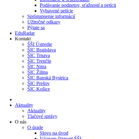
Podávanie podnetov, sťažností a petícii
Vybavené petície
Sprístupnenie informácií
Užitočné odkazy
Pýtate sa
EduRadar
Kontakt
ŠŠI Ústredie
ŠIC Bratislava
ŠIC Trnava
ŠIC Trenčín
ŠIC Nitra
ŠIC Žilina
ŠIC Banská Bystrica
ŠIC Prešov
ŠIC Košice
Aktuality
Aktuality
Tlačové správy
O nás
O úrade
Slovo na úvod
Význam činnosti ŠŠI