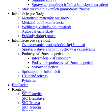
Súhrnné správy
Správy z jednotlivých škôl a školských zariadení
Stav rozvoja funkčných gramotností žiakov
Informácie pre školy
Metodické materiály pre školy
Medzinárodná konferencia
Wellbeing v školskom prostredí
Autoevalvácia školy
Príklady dobrej praxe
Informácie pre verejnosť
Oznamovanie protispoločenskej činnosti
Správa o stave a úrovni výchovy a vzdelávania
Podnety, sťažnosti a petície
Informácie k sťažnostiam
Podávanie podnetov, sťažností a petícii
Vybavené petície
Sprístupnenie informácií
Užitočné odkazy
Pýtate sa
EduRadar
Kontakt
ŠŠI Ústredie
ŠIC Bratislava
ŠIC Trnava
ŠIC Trenčín