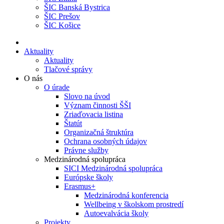
ŠIC Banská Bystrica
ŠIC Prešov
ŠIC Košice
Aktuality
Aktuality
Tlačové správy
O nás
O úrade
Slovo na úvod
Význam činnosti ŠŠI
Zriaďovacia listina
Štatút
Organizačná štruktúra
Ochrana osobných údajov
Právne služby
Medzinárodná spolupráca
SICI Medzinárodná spolupráca
Európske školy
Erasmus+
Medzinárodná konferencia
Wellbeing v školskom prostredí
Autoevalvácia školy
Projekty