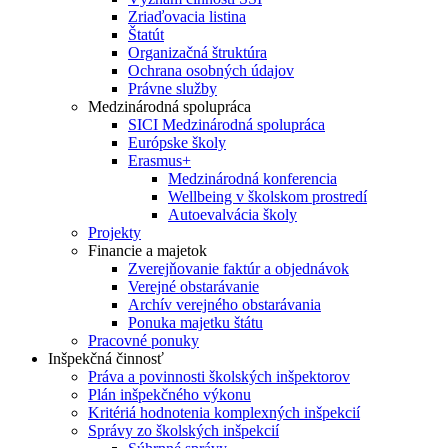
Zriaďovacia listina
Štatút
Organizačná štruktúra
Ochrana osobných údajov
Právne služby
Medzinárodná spolupráca
SICI Medzinárodná spolupráca
Európske školy
Erasmus+
Medzinárodná konferencia
Wellbeing v školskom prostredí
Autoevalvácia školy
Projekty
Financie a majetok
Zverejňovanie faktúr a objednávok
Verejné obstarávanie
Archív verejného obstarávania
Ponuka majetku štátu
Pracovné ponuky
Inšpekčná činnosť
Práva a povinnosti školských inšpektorov
Plán inšpekčného výkonu
Kritériá hodnotenia komplexných inšpekcií
Správy zo školských inšpekcií