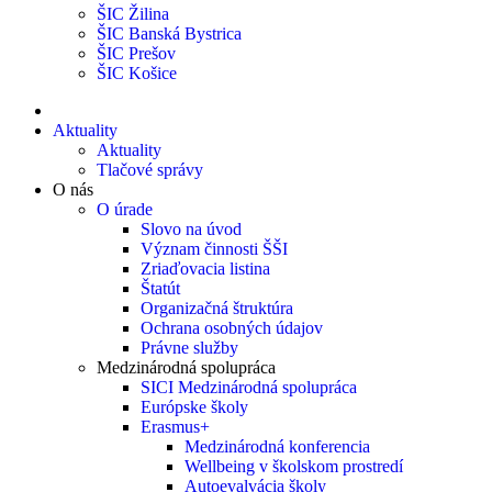
ŠIC Žilina
ŠIC Banská Bystrica
ŠIC Prešov
ŠIC Košice
Aktuality
Aktuality
Tlačové správy
O nás
O úrade
Slovo na úvod
Význam činnosti ŠŠI
Zriaďovacia listina
Štatút
Organizačná štruktúra
Ochrana osobných údajov
Právne služby
Medzinárodná spolupráca
SICI Medzinárodná spolupráca
Európske školy
Erasmus+
Medzinárodná konferencia
Wellbeing v školskom prostredí
Autoevalvácia školy