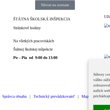
Návrat na zoznam
Uži
ŠTÁTNA ŠKOLSKÁ INŠPEKCIA
Stránkové hodiny​
Na všetkých pracoviskách
Štátnej školskej inšpekcie
Po – Pia od 9:00 do 13:00
Súbory coo
vášho záži
zobrazoval
našich web
prichádzaj
|
Správca obsahu
|
Technický prevádzkovateľ
|
Mapa stránok
|