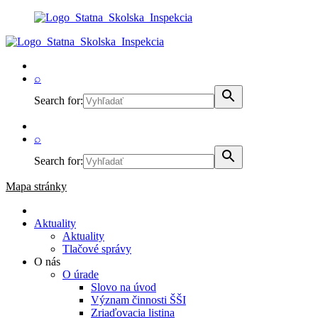
⌕
Search for:
⌕
Search for:
Mapa stránky
Aktuality
Aktuality
Tlačové správy
O nás
O úrade
Slovo na úvod
Význam činnosti ŠŠI
Zriaďovacia listina