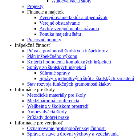
Autoevalvácia školy
Projekty
Financie a majetok
Zverejňovanie faktúr a objednávok
Verejné obstarávanie
Archív verejného obstarávania
Ponuka majetku štátu
Pracovné ponuky
Inšpekčná činnosť
Práva a povinnosti školských inšpektorov
Plán inšpekčného výkonu
Kritériá hodnotenia komplexných inšpekcií
Správy zo školských inšpekcií
Súhrnné správy
Správy z jednotlivých škôl a školských zariadení
Stav rozvoja funkčných gramotností žiakov
Informácie pre školy
Metodické materiály pre školy
Medzinárodná konferencia
Wellbeing v školskom prostredí
Autoevalvácia školy
Príklady dobrej praxe
Informácie pre verejnosť
Oznamovanie protispoločenskej činnosti
Správa o stave a úrovni výchovy a vzdelávania