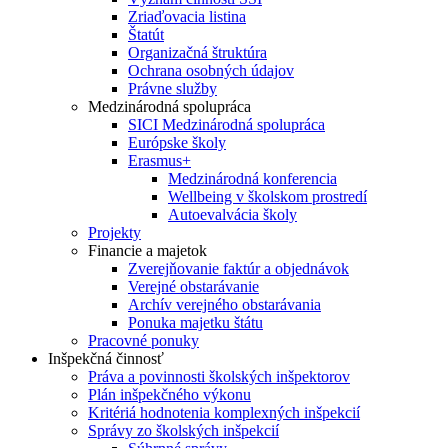
Zriaďovacia listina
Štatút
Organizačná štruktúra
Ochrana osobných údajov
Právne služby
Medzinárodná spolupráca
SICI Medzinárodná spolupráca
Európske školy
Erasmus+
Medzinárodná konferencia
Wellbeing v školskom prostredí
Autoevalvácia školy
Projekty
Financie a majetok
Zverejňovanie faktúr a objednávok
Verejné obstarávanie
Archív verejného obstarávania
Ponuka majetku štátu
Pracovné ponuky
Inšpekčná činnosť
Práva a povinnosti školských inšpektorov
Plán inšpekčného výkonu
Kritériá hodnotenia komplexných inšpekcií
Správy zo školských inšpekcií