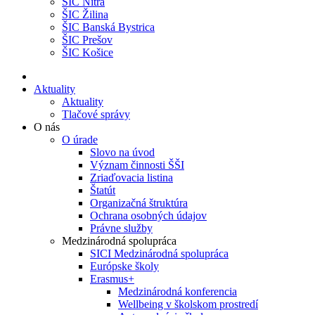
ŠIC Nitra
ŠIC Žilina
ŠIC Banská Bystrica
ŠIC Prešov
ŠIC Košice
Aktuality
Aktuality
Tlačové správy
O nás
O úrade
Slovo na úvod
Význam činnosti ŠŠI
Zriaďovacia listina
Štatút
Organizačná štruktúra
Ochrana osobných údajov
Právne služby
Medzinárodná spolupráca
SICI Medzinárodná spolupráca
Európske školy
Erasmus+
Medzinárodná konferencia
Wellbeing v školskom prostredí