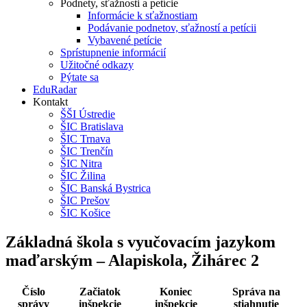
Podnety, sťažnosti a petície
Informácie k sťažnostiam
Podávanie podnetov, sťažností a petícii
Vybavené petície
Sprístupnenie informácií
Užitočné odkazy
Pýtate sa
EduRadar
Kontakt
ŠŠI Ústredie
ŠIC Bratislava
ŠIC Trnava
ŠIC Trenčín
ŠIC Nitra
ŠIC Žilina
ŠIC Banská Bystrica
ŠIC Prešov
ŠIC Košice
Základná škola s vyučovacím jazykom
maďarským – Alapiskola, Žihárec 2
Číslo
Začiatok
Koniec
Správa na
správy
inšpekcie
inšpekcie
stiahnutie