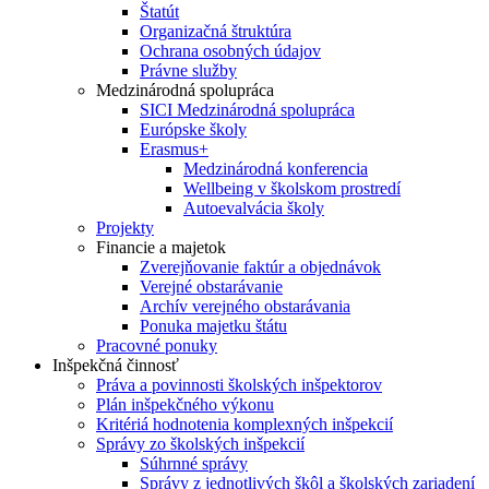
Štatút
Organizačná štruktúra
Ochrana osobných údajov
Právne služby
Medzinárodná spolupráca
SICI Medzinárodná spolupráca
Európske školy
Erasmus+
Medzinárodná konferencia
Wellbeing v školskom prostredí
Autoevalvácia školy
Projekty
Financie a majetok
Zverejňovanie faktúr a objednávok
Verejné obstarávanie
Archív verejného obstarávania
Ponuka majetku štátu
Pracovné ponuky
Inšpekčná činnosť
Práva a povinnosti školských inšpektorov
Plán inšpekčného výkonu
Kritériá hodnotenia komplexných inšpekcií
Správy zo školských inšpekcií
Súhrnné správy
Správy z jednotlivých škôl a školských zariadení