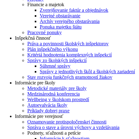
Financie a majetok
Zverejňovanie faktúr a objednávok
Verejné obstarávanie
Archív verejného obstarávania
Ponuka majetku štátu
Pracovné ponuky
Inšpekčná činnosť
Práva a povinnosti školských inšpektorov
Plán inšpekčného výkonu
Kritériá hodnotenia komplexných inšpekcií
Správy zo školských inšpekcií
Súhrnné správy
Správy z jednotlivých škôl a školských zariadení
Stav rozvoja funkčných gramotností žiakov
Informácie pre školy
Metodické materiály pre školy
Medzinárodná konferencia
Wellbeing v školskom prostredí
Autoevalvácia školy
Príklady dobrej praxe
Informácie pre verejnosť
Oznamovanie protispoločenskej činnosti
Správa o stave a úrovni výchovy a vzdelávania
Podnety, sťažnosti a petície
Informácie k sťažnostiam