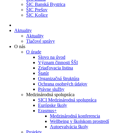
ŠIC Banská Bystrica
ŠIC Prešov
ŠIC Košice
Aktuality
Aktuality
Tlačové správy
O nás
O úrade
Slovo na úvod
Význam činnosti ŠŠI
Zriaďovacia listina
Štatút
Organizačná štruktúra
Ochrana osobných údajov
Právne služby
Medzinárodná spolupráca
SICI Medzinárodná spolupráca
Európske školy
Erasmus+
Medzinárodná konferencia
Wellbeing v školskom prostredí
Autoevalvácia školy
Projekty