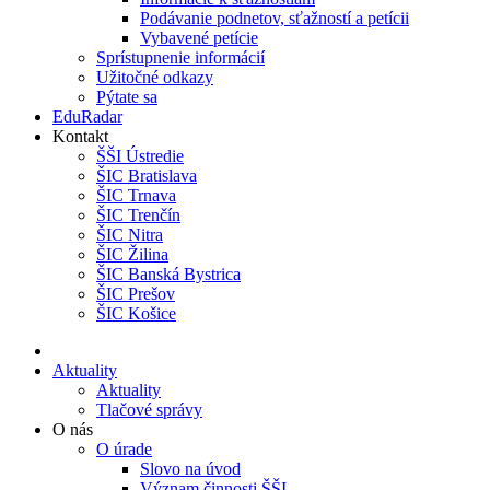
Podávanie podnetov, sťažností a petícii
Vybavené petície
Sprístupnenie informácií
Užitočné odkazy
Pýtate sa
EduRadar
Kontakt
ŠŠI Ústredie
ŠIC Bratislava
ŠIC Trnava
ŠIC Trenčín
ŠIC Nitra
ŠIC Žilina
ŠIC Banská Bystrica
ŠIC Prešov
ŠIC Košice
Aktuality
Aktuality
Tlačové správy
O nás
O úrade
Slovo na úvod
Význam činnosti ŠŠI