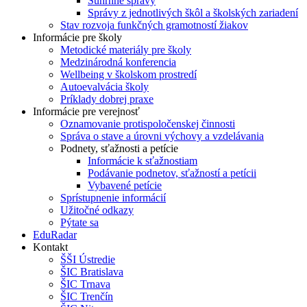
Súhrnné správy
Správy z jednotlivých škôl a školských zariadení
Stav rozvoja funkčných gramotností žiakov
Informácie pre školy
Metodické materiály pre školy
Medzinárodná konferencia
Wellbeing v školskom prostredí
Autoevalvácia školy
Príklady dobrej praxe
Informácie pre verejnosť
Oznamovanie protispoločenskej činnosti
Správa o stave a úrovni výchovy a vzdelávania
Podnety, sťažnosti a petície
Informácie k sťažnostiam
Podávanie podnetov, sťažností a petícii
Vybavené petície
Sprístupnenie informácií
Užitočné odkazy
Pýtate sa
EduRadar
Kontakt
ŠŠI Ústredie
ŠIC Bratislava
ŠIC Trnava
ŠIC Trenčín