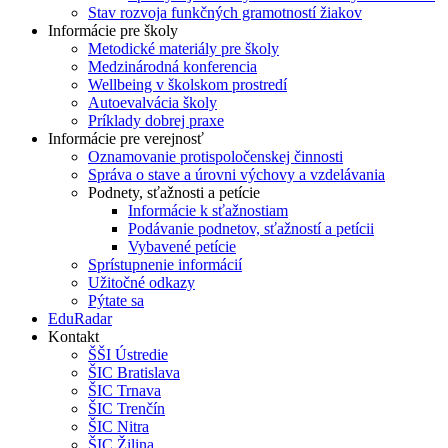
Stav rozvoja funkčných gramotností žiakov
Informácie pre školy
Metodické materiály pre školy
Medzinárodná konferencia
Wellbeing v školskom prostredí
Autoevalvácia školy
Príklady dobrej praxe
Informácie pre verejnosť
Oznamovanie protispoločenskej činnosti
Správa o stave a úrovni výchovy a vzdelávania
Podnety, sťažnosti a petície
Informácie k sťažnostiam
Podávanie podnetov, sťažností a petícii
Vybavené petície
Sprístupnenie informácií
Užitočné odkazy
Pýtate sa
EduRadar
Kontakt
ŠŠI Ústredie
ŠIC Bratislava
ŠIC Trnava
ŠIC Trenčín
ŠIC Nitra
ŠIC Žilina