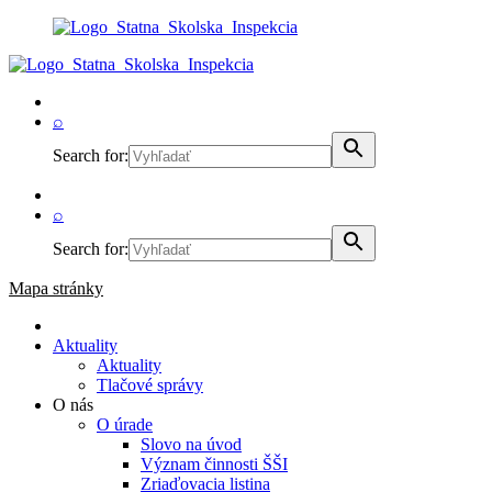
⌕
Search for:
⌕
Search for:
Mapa stránky
Aktuality
Aktuality
Tlačové správy
O nás
O úrade
Slovo na úvod
Význam činnosti ŠŠI
Zriaďovacia listina