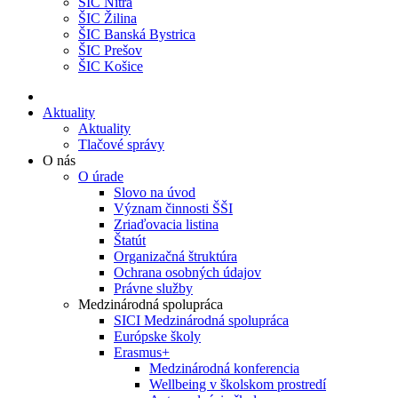
ŠIC Nitra
ŠIC Žilina
ŠIC Banská Bystrica
ŠIC Prešov
ŠIC Košice
Aktuality
Aktuality
Tlačové správy
O nás
O úrade
Slovo na úvod
Význam činnosti ŠŠI
Zriaďovacia listina
Štatút
Organizačná štruktúra
Ochrana osobných údajov
Právne služby
Medzinárodná spolupráca
SICI Medzinárodná spolupráca
Európske školy
Erasmus+
Medzinárodná konferencia
Wellbeing v školskom prostredí