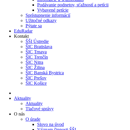
Podávanie podnetov, sťažností a petícii
Vybavené petície
Sprístupnenie informácií
Užitočné odkazy
Pýtate sa
EduRadar
Kontakt
ŠŠI Ústredie
ŠIC Bratislava
ŠIC Trnava
ŠIC Trenčín
ŠIC Nitra
ŠIC Žilina
ŠIC Banská Bystrica
ŠIC Prešov
ŠIC Košice
Aktuality
Aktuality
Tlačové správy
O nás
O úrade
Slovo na úvod
Význam činnosti ŠŠI