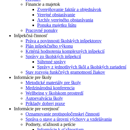
Financie a majetok
Zverejňovanie faktúr a objednávok
Verejné obstarávanie
Archív verejného obstarávania
Ponuka majetku štátu
Pracovné ponuky
Inšpekčná činnosť
Práva a povinnosti školských inšpektorov
Plán inšpekčného výkonu
Kritériá hodnotenia komplexných inšpekcií
Správy zo školských inšpekcií
Súhrnné správy
Správy z jednotlivých škôl a školských zariadení
Stav rozvoja funkčných gramotností žiakov
Informácie pre školy
Metodické materiály pre školy
Medzinárodná konferencia
Wellbeing v školskom prostredí
Autoevalvácia školy
Príklady dobrej praxe
Informácie pre verejnosť
Oznamovanie protispoločenskej činnosti
Správa o stave a úrovni výchovy a vzdelávania
Podnety, sťažnosti a petície
Informácie k sťažnostiam