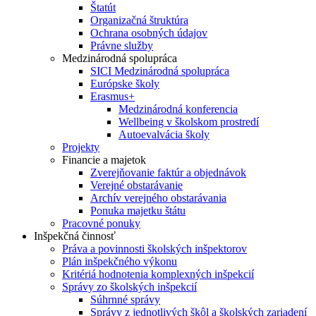
Štatút
Organizačná štruktúra
Ochrana osobných údajov
Právne služby
Medzinárodná spolupráca
SICI Medzinárodná spolupráca
Európske školy
Erasmus+
Medzinárodná konferencia
Wellbeing v školskom prostredí
Autoevalvácia školy
Projekty
Financie a majetok
Zverejňovanie faktúr a objednávok
Verejné obstarávanie
Archív verejného obstarávania
Ponuka majetku štátu
Pracovné ponuky
Inšpekčná činnosť
Práva a povinnosti školských inšpektorov
Plán inšpekčného výkonu
Kritériá hodnotenia komplexných inšpekcií
Správy zo školských inšpekcií
Súhrnné správy
Správy z jednotlivých škôl a školských zariadení