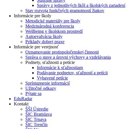
Súhrnné správy
Správy z jednotlivých škôl a školských zariadení
Stav rozvoja funkčných gramotností žiakov
Informácie pre školy
Metodické materiály pre školy
Medzinárodná konferencia
Wellbeing v školskom prostredí
Autoevalvácia školy
Príklady dobrej praxe
Informácie pre verejnosť
Oznamovanie protispoločenskej činnosti
Správa o stave a úrovni výchovy a vzdelávania
Podnety, sťažnosti a petície
Informácie k sťažnostiam
Podávanie podnetov, sťažností a petícii
Vybavené petície
Sprístupnenie informácií
Užitočné odkazy
Pýtate sa
EduRadar
Kontakt
ŠŠI Ústredie
ŠIC Bratislava
ŠIC Trnava
ŠIC Trenčín