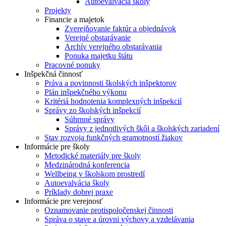
Autoevalvácia školy
Projekty
Financie a majetok
Zverejňovanie faktúr a objednávok
Verejné obstarávanie
Archív verejného obstarávania
Ponuka majetku štátu
Pracovné ponuky
Inšpekčná činnosť
Práva a povinnosti školských inšpektorov
Plán inšpekčného výkonu
Kritériá hodnotenia komplexných inšpekcií
Správy zo školských inšpekcií
Súhrnné správy
Správy z jednotlivých škôl a školských zariadení
Stav rozvoja funkčných gramotností žiakov
Informácie pre školy
Metodické materiály pre školy
Medzinárodná konferencia
Wellbeing v školskom prostredí
Autoevalvácia školy
Príklady dobrej praxe
Informácie pre verejnosť
Oznamovanie protispoločenskej činnosti
Správa o stave a úrovni výchovy a vzdelávania