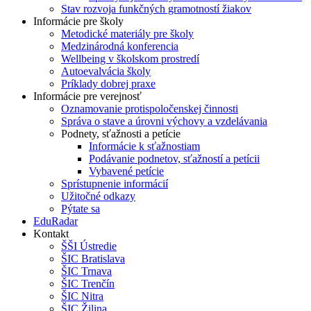
Stav rozvoja funkčných gramotností žiakov
Informácie pre školy
Metodické materiály pre školy
Medzinárodná konferencia
Wellbeing v školskom prostredí
Autoevalvácia školy
Príklady dobrej praxe
Informácie pre verejnosť
Oznamovanie protispoločenskej činnosti
Správa o stave a úrovni výchovy a vzdelávania
Podnety, sťažnosti a petície
Informácie k sťažnostiam
Podávanie podnetov, sťažností a petícii
Vybavené petície
Sprístupnenie informácií
Užitočné odkazy
Pýtate sa
EduRadar
Kontakt
ŠŠI Ústredie
ŠIC Bratislava
ŠIC Trnava
ŠIC Trenčín
ŠIC Nitra
ŠIC Žilina