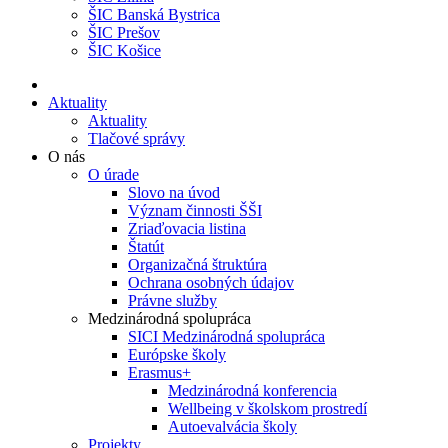
ŠIC Banská Bystrica
ŠIC Prešov
ŠIC Košice
Aktuality
Aktuality
Tlačové správy
O nás
O úrade
Slovo na úvod
Význam činnosti ŠŠI
Zriaďovacia listina
Štatút
Organizačná štruktúra
Ochrana osobných údajov
Právne služby
Medzinárodná spolupráca
SICI Medzinárodná spolupráca
Európske školy
Erasmus+
Medzinárodná konferencia
Wellbeing v školskom prostredí
Autoevalvácia školy
Projekty