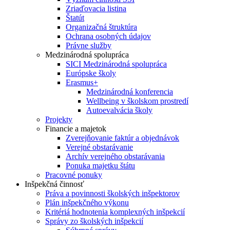
Zriaďovacia listina
Štatút
Organizačná štruktúra
Ochrana osobných údajov
Právne služby
Medzinárodná spolupráca
SICI Medzinárodná spolupráca
Európske školy
Erasmus+
Medzinárodná konferencia
Wellbeing v školskom prostredí
Autoevalvácia školy
Projekty
Financie a majetok
Zverejňovanie faktúr a objednávok
Verejné obstarávanie
Archív verejného obstarávania
Ponuka majetku štátu
Pracovné ponuky
Inšpekčná činnosť
Práva a povinnosti školských inšpektorov
Plán inšpekčného výkonu
Kritériá hodnotenia komplexných inšpekcií
Správy zo školských inšpekcií