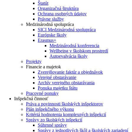
Štatút
Organizačná štruktúra
Ochrana osobných údajov
Právne služby
Medzinárodná spolupráca
SICI Medzinárodná spolupráca
Európske školy
Erasmus+
Medzinárodná konferencia
Wellbeing v školskom prostredí
Autoevalvácia školy
Projekty
Financie a majetok
Zverejňovanie faktúr a objednávok
Verejné obstarávanie
Archív verejného obstarávania
Ponuka majetku štátu
Pracovné ponuky
Inšpekčná činnosť
Práva a povinnosti školských inšpektorov
Plán inšpekčného výkonu
Kritériá hodnotenia komplexných inšpekcií
Správy zo školských inšpekcií
Súhrnné správy
Správy z jednotlivých škôl a školských zariadení