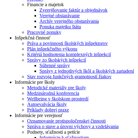
Financie a majetok
Zverejňovanie faktúr a objednávok
Verejné obstarávanie
Archív verejného obstarávania
Ponuka majetku štátu
Pracovné ponuky
Inšpekčná činnosť
Práva a povinnosti školských inšpektorov
Plán inšpekčného výkonu
Kritériá hodnotenia komplexných inšpekcií
Správy zo školských inšpekcií
Súhrnné správy
Správy z jednotlivých škôl a školských zariadení
Stav rozvoja funkčných gramotností žiakov
Informácie pre školy
Metodické materiály pre školy
Medzinárodná konferencia
Wellbeing v školskom prostredí
Autoevalvácia školy
Príklady dobrej praxe
Informácie pre verejnosť
Oznamovanie protispoločenskej činnosti
Správa o stave a úrovni výchovy a vzdelávania
Podnety, sťažnosti a petície
Informácie k sťažnostiam