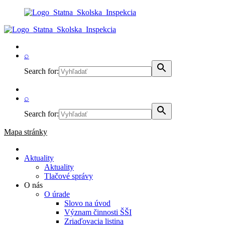
⌕
Search for:
⌕
Search for:
Mapa stránky
Aktuality
Aktuality
Tlačové správy
O nás
O úrade
Slovo na úvod
Význam činnosti ŠŠI
Zriaďovacia listina