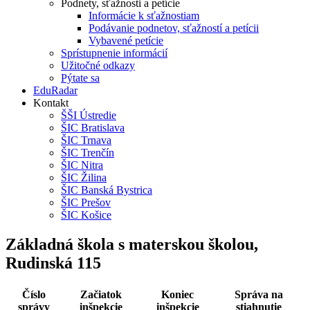
Podnety, sťažnosti a petície
Informácie k sťažnostiam
Podávanie podnetov, sťažností a petícii
Vybavené petície
Sprístupnenie informácií
Užitočné odkazy
Pýtate sa
EduRadar
Kontakt
ŠŠI Ústredie
ŠIC Bratislava
ŠIC Trnava
ŠIC Trenčín
ŠIC Nitra
ŠIC Žilina
ŠIC Banská Bystrica
ŠIC Prešov
ŠIC Košice
Základná škola s materskou školou,
Rudinská 115
Číslo
Začiatok
Koniec
Správa na
správy
inšpekcie
inšpekcie
stiahnutie