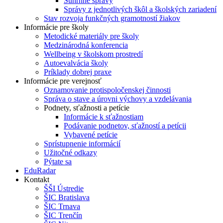
Súhrnné správy
Správy z jednotlivých škôl a školských zariadení
Stav rozvoja funkčných gramotností žiakov
Informácie pre školy
Metodické materiály pre školy
Medzinárodná konferencia
Wellbeing v školskom prostredí
Autoevalvácia školy
Príklady dobrej praxe
Informácie pre verejnosť
Oznamovanie protispoločenskej činnosti
Správa o stave a úrovni výchovy a vzdelávania
Podnety, sťažnosti a petície
Informácie k sťažnostiam
Podávanie podnetov, sťažností a petícii
Vybavené petície
Sprístupnenie informácií
Užitočné odkazy
Pýtate sa
EduRadar
Kontakt
ŠŠI Ústredie
ŠIC Bratislava
ŠIC Trnava
ŠIC Trenčín