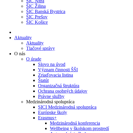
ŠIC Nitra
ŠIC Žilina
ŠIC Banská Bystrica
ŠIC Prešov
ŠIC Košice
Aktuality
Aktuality
Tlačové správy
O nás
O úrade
Slovo na úvod
Význam činnosti ŠŠI
Zriaďovacia listina
Štatút
Organizačná štruktúra
Ochrana osobných údajov
Právne služby
Medzinárodná spolupráca
SICI Medzinárodná spolupráca
Európske školy
Erasmus+
Medzinárodná konferencia
Wellbeing v školskom prostredí