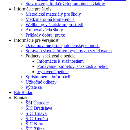
Stav rozvoja funkčných gramotností žiakov
Informácie pre školy
Metodické materiály pre školy
Medzinárodná konferencia
Wellbeing v školskom prostredí
Autoevalvácia školy
Príklady dobrej praxe
Informácie pre verejnosť
Oznamovanie protispoločenskej činnosti
Správa o stave a úrovni výchovy a vzdelávania
Podnety, sťažnosti a petície
Informácie k sťažnostiam
Podávanie podnetov, sťažností a petícii
Vybavené petície
Sprístupnenie informácií
Užitočné odkazy
Pýtate sa
EduRadar
Kontakt
ŠŠI Ústredie
ŠIC Bratislava
ŠIC Trnava
ŠIC Trenčín
ŠIC Nitra
ŠIC Žilina