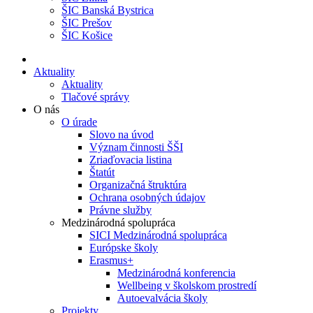
ŠIC Banská Bystrica
ŠIC Prešov
ŠIC Košice
Aktuality
Aktuality
Tlačové správy
O nás
O úrade
Slovo na úvod
Význam činnosti ŠŠI
Zriaďovacia listina
Štatút
Organizačná štruktúra
Ochrana osobných údajov
Právne služby
Medzinárodná spolupráca
SICI Medzinárodná spolupráca
Európske školy
Erasmus+
Medzinárodná konferencia
Wellbeing v školskom prostredí
Autoevalvácia školy
Projekty