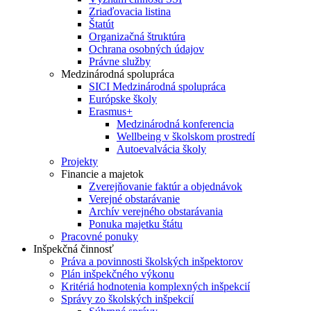
Zriaďovacia listina
Štatút
Organizačná štruktúra
Ochrana osobných údajov
Právne služby
Medzinárodná spolupráca
SICI Medzinárodná spolupráca
Európske školy
Erasmus+
Medzinárodná konferencia
Wellbeing v školskom prostredí
Autoevalvácia školy
Projekty
Financie a majetok
Zverejňovanie faktúr a objednávok
Verejné obstarávanie
Archív verejného obstarávania
Ponuka majetku štátu
Pracovné ponuky
Inšpekčná činnosť
Práva a povinnosti školských inšpektorov
Plán inšpekčného výkonu
Kritériá hodnotenia komplexných inšpekcií
Správy zo školských inšpekcií