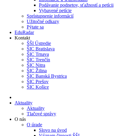
Podávanie podnetov, sťažností a petícii
Vybavené petície
Sprístupnenie informácií
Užitočné odkazy
Pýtate sa
EduRadar
Kontakt
ŠŠI Ústredie
ŠIC Bratislava
ŠIC Trnava
ŠIC Trenčín
ŠIC Nitra
ŠIC Žilina
ŠIC Banská Bystrica
ŠIC Prešov
ŠIC Košice
Aktuality
Aktuality
Tlačové správy
O nás
O úrade
Slovo na úvod
Význam činnosti ŠŠI