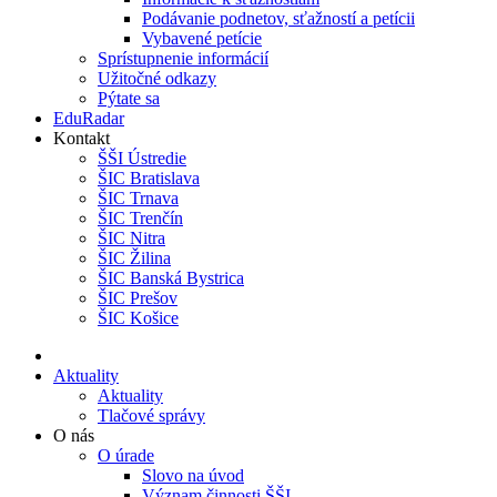
Podávanie podnetov, sťažností a petícii
Vybavené petície
Sprístupnenie informácií
Užitočné odkazy
Pýtate sa
EduRadar
Kontakt
ŠŠI Ústredie
ŠIC Bratislava
ŠIC Trnava
ŠIC Trenčín
ŠIC Nitra
ŠIC Žilina
ŠIC Banská Bystrica
ŠIC Prešov
ŠIC Košice
Aktuality
Aktuality
Tlačové správy
O nás
O úrade
Slovo na úvod
Význam činnosti ŠŠI