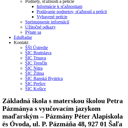
Podnety, sťažnosti a petície
Informácie k sťažnostiam
Podávanie podnetov, sťažností a petícii
Vybavené petície
Sprístupnenie informácií
Užitočné odkazy
Pýtate sa
EduRadar
Kontakt
ŠŠI Ústredie
ŠIC Bratislava
ŠIC Trnava
ŠIC Trenčín
ŠIC Nitra
ŠIC Žilina
ŠIC Banská Bystrica
ŠIC Prešov
ŠIC Košice
Základná škola s materskou školou Petra
Pázmánya s vyučovacím jazykom
maďarským – Pázmány Péter Alapiskola
és Óvoda, ul. P. Pázmáňa 48, 927 01 Šaľa