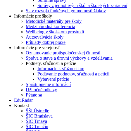
Súhrnné správy
Správy z jednotlivých škôl a školských zariadení
Stav rozvoja funkčných gramotností žiakov
Informácie pre školy
Metodické materiály pre školy
Medzinárodná konferencia
Wellbeing v školskom prostredí
Autoevalvácia školy
Príklady dobrej praxe
Informácie pre verejnosť
Oznamovanie protispoločenskej činnosti
Správa o stave a úrovni výchovy a vzdelávania
Podnety, sťažnosti a petície
Informácie k sťažnostiam
Podávanie podnetov, sťažností a petícii
Vybavené petície
Sprístupnenie informácií
Užitočné odkazy
Pýtate sa
EduRadar
Kontakt
ŠŠI Ústredie
ŠIC Bratislava
ŠIC Trnava
ŠIC Trenčín