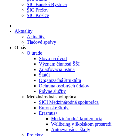
ŠIC Banská Bystrica
ŠIC Prešov
ŠIC Košice
Aktuality
Aktuality
Tlačové správy
O nás
O úrade
Slovo na úvod
Význam činnosti ŠŠI
Zriaďovacia listina
Štatút
Organizačná štruktúra
Ochrana osobných údajov
Právne služby
Medzinárodná spolupráca
SICI Medzinárodná spolupráca
Európske školy
Erasmus+
Medzinárodná konferencia
Wellbeing v školskom prostredí
Autoevalvácia školy
Projekty