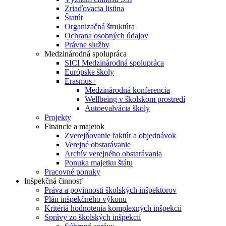
Zriaďovacia listina
Štatút
Organizačná štruktúra
Ochrana osobných údajov
Právne služby
Medzinárodná spolupráca
SICI Medzinárodná spolupráca
Európske školy
Erasmus+
Medzinárodná konferencia
Wellbeing v školskom prostredí
Autoevalvácia školy
Projekty
Financie a majetok
Zverejňovanie faktúr a objednávok
Verejné obstarávanie
Archív verejného obstarávania
Ponuka majetku štátu
Pracovné ponuky
Inšpekčná činnosť
Práva a povinnosti školských inšpektorov
Plán inšpekčného výkonu
Kritériá hodnotenia komplexných inšpekcií
Správy zo školských inšpekcií