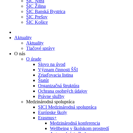
ŠIC Nitra
ŠIC Žilina
ŠIC Banská Bystrica
ŠIC Prešov
ŠIC Košice
Aktuality
Aktuality
Tlačové správy
O nás
O úrade
Slovo na úvod
Význam činnosti ŠŠI
Zriaďovacia listina
Štatút
Organizačná štruktúra
Ochrana osobných údajov
Právne služby
Medzinárodná spolupráca
SICI Medzinárodná spolupráca
Európske školy
Erasmus+
Medzinárodná konferencia
Wellbeing v školskom prostredí