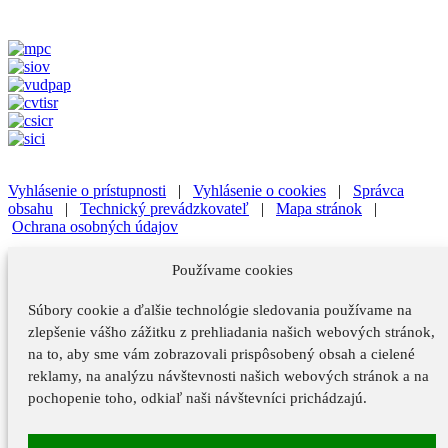
Vyhlásenie o prístupnosti
|
Vyhlásenie o cookies
|
Správca
obsahu
|
Technický prevádzkovateľ
|
Mapa stránok
|
Ochrana osobných údajov
Vyhlásenie o prístupnosti
|
Vyhlásenie o cookies
|
Správca
Používame cookies
obsahu
Súbory cookie a ďalšie technológie sledovania používame na
Technický prevádzkovateľ
|
Mapa stránok
|
Ochrana osobných
údajov
zlepšenie vášho zážitku z prehliadania našich webových stránok,
na to, aby sme vám zobrazovali prispôsobený obsah a cielené
Vyhlásenie o prístupnosti
reklamy, na analýzu návštevnosti našich webových stránok a na
Vyhlásenie o cookies
pochopenie toho, odkiaľ naši návštevníci prichádzajú.
Správca obsahu