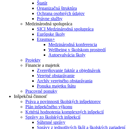
Štatút
Organizačná štruktúra
Ochrana osobných údajov
Právne služby
Medzinárodná spolupráca
SICI Medzinárodná spolupráca
Európske školy
Erasmus+
Medzinárodná konferencia
Wellbeing v školskom prostredí
Autoevalvácia školy
Projekty
Financie a majetok
Zverejňovanie faktúr a objednávok
Verejné obstarávanie
Archív verejného obstarávania
Ponuka majetku štátu
Pracovné ponuky
Inšpekčná činnosť
Práva a povinnosti školských inšpektorov
Plán inšpekčného výkonu
Kritériá hodnotenia komplexných inšpekcií
Správy zo školských inšpekcií
Súhrnné správy
Správy z jednotlivých škôl a školských zariadení