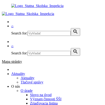
⌕
Search for:
⌕
Search for:
Mapa stránky
Aktuality
Aktuality
Tlačové správy
O nás
O úrade
Slovo na úvod
Význam činnosti ŠŠI
Zriaďovacia listina