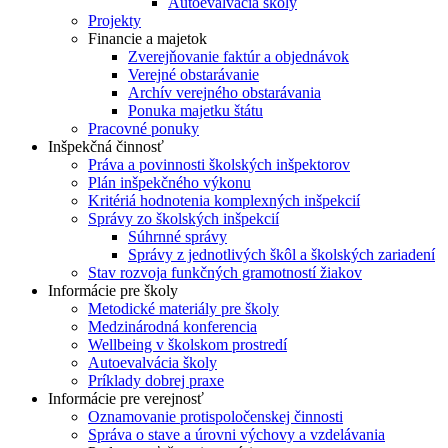
Autoevalvácia školy
Projekty
Financie a majetok
Zverejňovanie faktúr a objednávok
Verejné obstarávanie
Archív verejného obstarávania
Ponuka majetku štátu
Pracovné ponuky
Inšpekčná činnosť
Práva a povinnosti školských inšpektorov
Plán inšpekčného výkonu
Kritériá hodnotenia komplexných inšpekcií
Správy zo školských inšpekcií
Súhrnné správy
Správy z jednotlivých škôl a školských zariadení
Stav rozvoja funkčných gramotností žiakov
Informácie pre školy
Metodické materiály pre školy
Medzinárodná konferencia
Wellbeing v školskom prostredí
Autoevalvácia školy
Príklady dobrej praxe
Informácie pre verejnosť
Oznamovanie protispoločenskej činnosti
Správa o stave a úrovni výchovy a vzdelávania