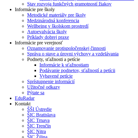
Stav rozvoja funkčných gramotností žiakov
Informácie pre školy
Metodické materiály pre školy
Medzinárodná konferencia
Wellbeing v školskom prostredí
Autoevalvácia školy
Príklady dobrej praxe
Informácie pre verejnosť
Oznamovanie protispoločenskej činnosti
Správa o stave a úrovni výchovy a vzdelávania
Podnety, sťažnosti a petície
Informácie k sťažnostiam
Podávanie podnetov, sťažností a petícii
Vybavené petície
Sprístupnenie informácií
Užitočné odkazy
Pýtate sa
EduRadar
Kontakt
ŠŠI Ústredie
ŠIC Bratislava
ŠIC Trnava
ŠIC Trenčín
ŠIC Nitra
ŠIC Žilina