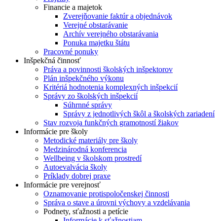
Financie a majetok
Zverejňovanie faktúr a objednávok
Verejné obstarávanie
Archív verejného obstarávania
Ponuka majetku štátu
Pracovné ponuky
Inšpekčná činnosť
Práva a povinnosti školských inšpektorov
Plán inšpekčného výkonu
Kritériá hodnotenia komplexných inšpekcií
Správy zo školských inšpekcií
Súhrnné správy
Správy z jednotlivých škôl a školských zariadení
Stav rozvoja funkčných gramotností žiakov
Informácie pre školy
Metodické materiály pre školy
Medzinárodná konferencia
Wellbeing v školskom prostredí
Autoevalvácia školy
Príklady dobrej praxe
Informácie pre verejnosť
Oznamovanie protispoločenskej činnosti
Správa o stave a úrovni výchovy a vzdelávania
Podnety, sťažnosti a petície
Informácie k sťažnostiam