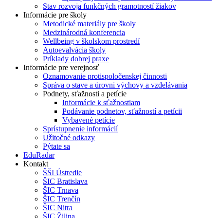
Stav rozvoja funkčných gramotností žiakov
Informácie pre školy
Metodické materiály pre školy
Medzinárodná konferencia
Wellbeing v školskom prostredí
Autoevalvácia školy
Príklady dobrej praxe
Informácie pre verejnosť
Oznamovanie protispoločenskej činnosti
Správa o stave a úrovni výchovy a vzdelávania
Podnety, sťažnosti a petície
Informácie k sťažnostiam
Podávanie podnetov, sťažností a petícii
Vybavené petície
Sprístupnenie informácií
Užitočné odkazy
Pýtate sa
EduRadar
Kontakt
ŠŠI Ústredie
ŠIC Bratislava
ŠIC Trnava
ŠIC Trenčín
ŠIC Nitra
ŠIC Žilina