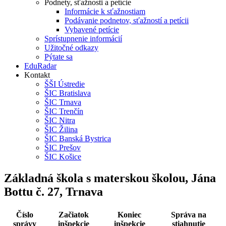
Podnety, sťažnosti a petície
Informácie k sťažnostiam
Podávanie podnetov, sťažností a petícii
Vybavené petície
Sprístupnenie informácií
Užitočné odkazy
Pýtate sa
EduRadar
Kontakt
ŠŠI Ústredie
ŠIC Bratislava
ŠIC Trnava
ŠIC Trenčín
ŠIC Nitra
ŠIC Žilina
ŠIC Banská Bystrica
ŠIC Prešov
ŠIC Košice
Základná škola s materskou školou, Jána
Bottu č. 27, Trnava
Číslo
Začiatok
Koniec
Správa na
správy
inšpekcie
inšpekcie
stiahnutie