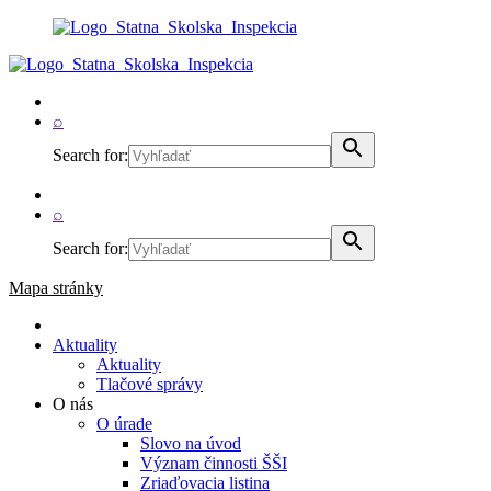
⌕
Search for:
⌕
Search for:
Mapa stránky
Aktuality
Aktuality
Tlačové správy
O nás
O úrade
Slovo na úvod
Význam činnosti ŠŠI
Zriaďovacia listina