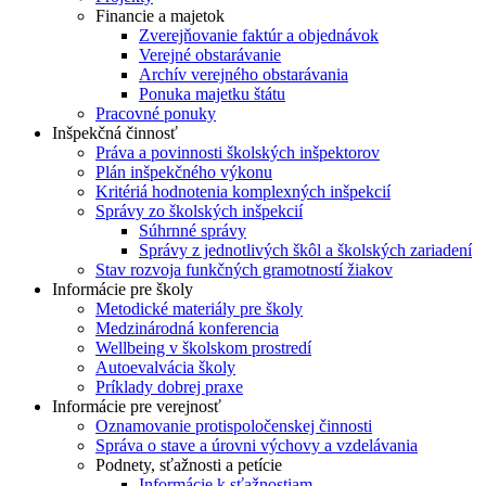
Financie a majetok
Zverejňovanie faktúr a objednávok
Verejné obstarávanie
Archív verejného obstarávania
Ponuka majetku štátu
Pracovné ponuky
Inšpekčná činnosť
Práva a povinnosti školských inšpektorov
Plán inšpekčného výkonu
Kritériá hodnotenia komplexných inšpekcií
Správy zo školských inšpekcií
Súhrnné správy
Správy z jednotlivých škôl a školských zariadení
Stav rozvoja funkčných gramotností žiakov
Informácie pre školy
Metodické materiály pre školy
Medzinárodná konferencia
Wellbeing v školskom prostredí
Autoevalvácia školy
Príklady dobrej praxe
Informácie pre verejnosť
Oznamovanie protispoločenskej činnosti
Správa o stave a úrovni výchovy a vzdelávania
Podnety, sťažnosti a petície
Informácie k sťažnostiam