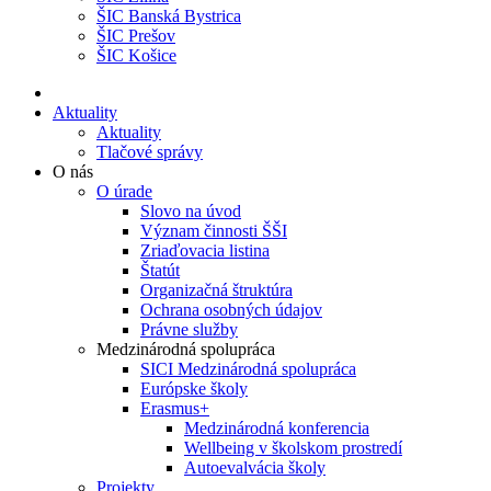
ŠIC Banská Bystrica
ŠIC Prešov
ŠIC Košice
Aktuality
Aktuality
Tlačové správy
O nás
O úrade
Slovo na úvod
Význam činnosti ŠŠI
Zriaďovacia listina
Štatút
Organizačná štruktúra
Ochrana osobných údajov
Právne služby
Medzinárodná spolupráca
SICI Medzinárodná spolupráca
Európske školy
Erasmus+
Medzinárodná konferencia
Wellbeing v školskom prostredí
Autoevalvácia školy
Projekty