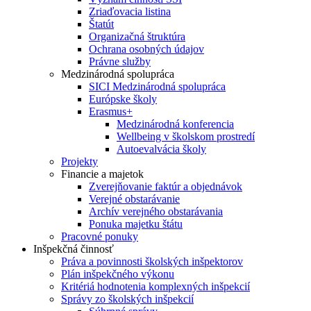
Zriaďovacia listina
Štatút
Organizačná štruktúra
Ochrana osobných údajov
Právne služby
Medzinárodná spolupráca
SICI Medzinárodná spolupráca
Európske školy
Erasmus+
Medzinárodná konferencia
Wellbeing v školskom prostredí
Autoevalvácia školy
Projekty
Financie a majetok
Zverejňovanie faktúr a objednávok
Verejné obstarávanie
Archív verejného obstarávania
Ponuka majetku štátu
Pracovné ponuky
Inšpekčná činnosť
Práva a povinnosti školských inšpektorov
Plán inšpekčného výkonu
Kritériá hodnotenia komplexných inšpekcií
Správy zo školských inšpekcií