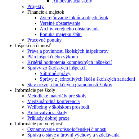
Autoevalvácia školy
Projekty
Financie a majetok
Zverejňovanie faktúr a objednávok
Verejné obstarávanie
Archív verejného obstarávania
Ponuka majetku štátu
Pracovné ponuky
Inšpekčná činnosť
Práva a povinnosti školských inšpektorov
Plán inšpekčného výkonu
Kritériá hodnotenia komplexných inšpekcií
Správy zo školských inšpekcií
Súhrnné správy
Správy z jednotlivých škôl a školských zariadení
Stav rozvoja funkčných gramotností žiakov
Informácie pre školy
Metodické materiály pre školy
Medzinárodná konferencia
Wellbeing v školskom prostredí
Autoevalvácia školy
Príklady dobrej praxe
Informácie pre verejnosť
Oznamovanie protispoločenskej činnosti
Správa o stave a úrovni výchovy a vzdelávania