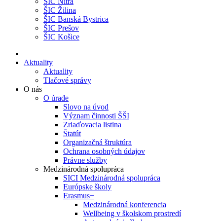
ŠIC Nitra
ŠIC Žilina
ŠIC Banská Bystrica
ŠIC Prešov
ŠIC Košice
Aktuality
Aktuality
Tlačové správy
O nás
O úrade
Slovo na úvod
Význam činnosti ŠŠI
Zriaďovacia listina
Štatút
Organizačná štruktúra
Ochrana osobných údajov
Právne služby
Medzinárodná spolupráca
SICI Medzinárodná spolupráca
Európske školy
Erasmus+
Medzinárodná konferencia
Wellbeing v školskom prostredí