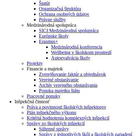
Štatút
Organizačná štruktúra
Ochrana osobných údajov
Právne služby
Medzinárodná spolupráca
SICI Medzinárodná spolupráca
Európske školy
Erasmus+
Medzinárodná konferencia
Wellbeing v školskom prostredí
Autoevalvácia školy
Projekty
Financie a majetok
Zverejňovanie faktúr a objednávok
Verejné obstarávanie
Archív verejného obstarávania
Ponuka majetku štátu
Pracovné ponuky
Inšpekčná činnosť
Práva a povinnosti školských inšpektorov
Plán inšpekčného výkonu
Kritériá hodnotenia komplexných inšpekcií
Správy zo školských inšpekcií
Súhrnné správy
Správy z jednotlivých škôl a školských zariadení