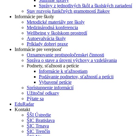
Súhrnné správy
Správy z jednotlivých škôl a školských zariadení
Stav rozvoja funkčných gramotností žiakov
Informácie pre školy
Metodické materiály pre školy
Medzinárodná konferencia
Wellbeing v školskom prostredí
Autoevalvácia školy
Príklady dobrej praxe
Informácie pre verejnosť
Oznamovanie protispoločenskej činnosti
Správa o stave a úrovni výchovy a vzdelávania
Podnety, sťažnosti a petície
Informácie k sťažnostiam
Podávanie podnetov, sťažností a petícii
Vybavené petície
Sprístupnenie informácií
Užitočné odkazy
Pýtate sa
EduRadar
Kontakt
ŠŠI Ústredie
ŠIC Bratislava
ŠIC Trnava
ŠIC Trenčín