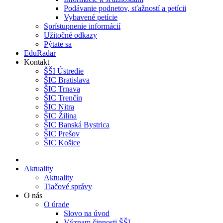
Podávanie podnetov, sťažností a petícii
Vybavené petície
Sprístupnenie informácií
Užitočné odkazy
Pýtate sa
EduRadar
Kontakt
ŠŠI Ústredie
ŠIC Bratislava
ŠIC Trnava
ŠIC Trenčín
ŠIC Nitra
ŠIC Žilina
ŠIC Banská Bystrica
ŠIC Prešov
ŠIC Košice
Aktuality
Aktuality
Tlačové správy
O nás
O úrade
Slovo na úvod
Význam činnosti ŠŠI