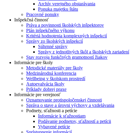
Archív verejného obstarávania
Ponuka majetku štátu
Pracovné ponuky
Inšpekčná činnosť
Práva a povinnosti školských inšpektorov
Plán inšpekčného výkonu
Kritériá hodnotenia komplexných inšpekcií
Správy zo školských inšpekcií
Súhrnné správy
Správy z jednotlivých škôl a školských zariadení
Stav rozvoja funkčných gramotností žiakov
Informácie pre školy
Metodické materiály pre školy
Medzinárodná konferencia
Wellbeing v školskom prostredí
Autoevalvácia školy
Príklady dobrej praxe
Informácie pre verejnosť
Oznamovanie protispoločenskej činnosti
Správa o stave a úrovni výchovy a vzdelávania
Podnety, sťažnosti a petície
Informácie k sťažnostiam
Podávanie podnetov, sťažností a petícii
Vybavené petície
Sprístupnenie informácií