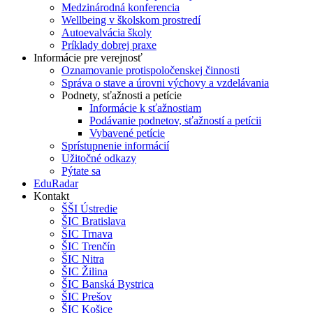
Medzinárodná konferencia
Wellbeing v školskom prostredí
Autoevalvácia školy
Príklady dobrej praxe
Informácie pre verejnosť
Oznamovanie protispoločenskej činnosti
Správa o stave a úrovni výchovy a vzdelávania
Podnety, sťažnosti a petície
Informácie k sťažnostiam
Podávanie podnetov, sťažností a petícii
Vybavené petície
Sprístupnenie informácií
Užitočné odkazy
Pýtate sa
EduRadar
Kontakt
ŠŠI Ústredie
ŠIC Bratislava
ŠIC Trnava
ŠIC Trenčín
ŠIC Nitra
ŠIC Žilina
ŠIC Banská Bystrica
ŠIC Prešov
ŠIC Košice