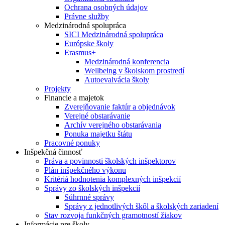
Ochrana osobných údajov
Právne služby
Medzinárodná spolupráca
SICI Medzinárodná spolupráca
Európske školy
Erasmus+
Medzinárodná konferencia
Wellbeing v školskom prostredí
Autoevalvácia školy
Projekty
Financie a majetok
Zverejňovanie faktúr a objednávok
Verejné obstarávanie
Archív verejného obstarávania
Ponuka majetku štátu
Pracovné ponuky
Inšpekčná činnosť
Práva a povinnosti školských inšpektorov
Plán inšpekčného výkonu
Kritériá hodnotenia komplexných inšpekcií
Správy zo školských inšpekcií
Súhrnné správy
Správy z jednotlivých škôl a školských zariadení
Stav rozvoja funkčných gramotností žiakov
Informácie pre školy