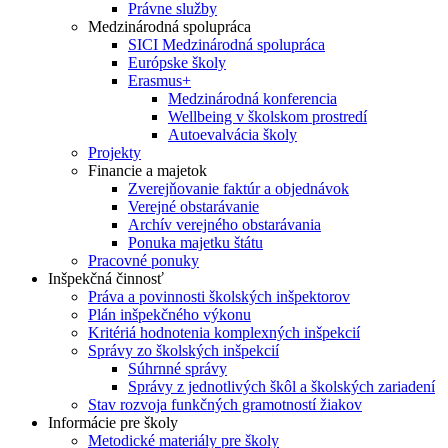
Právne služby
Medzinárodná spolupráca
SICI Medzinárodná spolupráca
Európske školy
Erasmus+
Medzinárodná konferencia
Wellbeing v školskom prostredí
Autoevalvácia školy
Projekty
Financie a majetok
Zverejňovanie faktúr a objednávok
Verejné obstarávanie
Archív verejného obstarávania
Ponuka majetku štátu
Pracovné ponuky
Inšpekčná činnosť
Práva a povinnosti školských inšpektorov
Plán inšpekčného výkonu
Kritériá hodnotenia komplexných inšpekcií
Správy zo školských inšpekcií
Súhrnné správy
Správy z jednotlivých škôl a školských zariadení
Stav rozvoja funkčných gramotností žiakov
Informácie pre školy
Metodické materiály pre školy