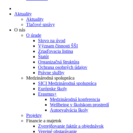
Aktuality
Aktuality
Tlačové správy
O nás
O úrade
Slovo na úvod
Význam činnosti ŠŠI
Zriaďovacia listina
Štatút
Organizačná štruktúra
Ochrana osobných údajov
Právne služby
Medzinárodná spolupráca
SICI Medzinárodná spolupráca
Európske školy
Erasmus+
Medzinárodná konferencia
Wellbeing v školskom prostredí
Autoevalvácia školy
Projekty
Financie a majetok
Zverejňovanie faktúr a objednávok
Verejné obstarávanie