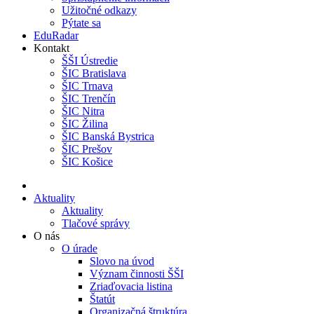
Užitočné odkazy
Pýtate sa
EduRadar
Kontakt
ŠŠI Ústredie
ŠIC Bratislava
ŠIC Trnava
ŠIC Trenčín
ŠIC Nitra
ŠIC Žilina
ŠIC Banská Bystrica
ŠIC Prešov
ŠIC Košice
Aktuality
Aktuality
Tlačové správy
O nás
O úrade
Slovo na úvod
Význam činnosti ŠŠI
Zriaďovacia listina
Štatút
Organizačná štruktúra