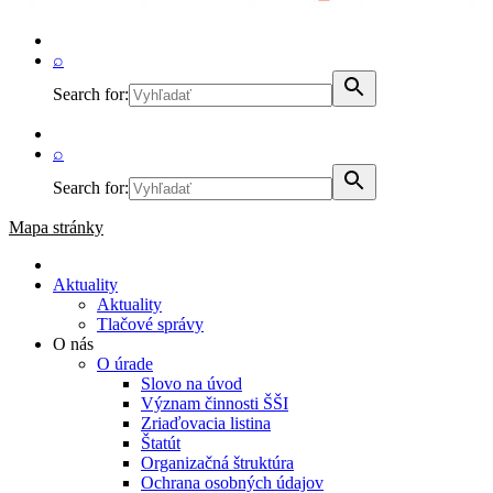
⌕
Search for:
⌕
Search for:
Mapa stránky
Aktuality
Aktuality
Tlačové správy
O nás
O úrade
Slovo na úvod
Význam činnosti ŠŠI
Zriaďovacia listina
Štatút
Organizačná štruktúra
Ochrana osobných údajov