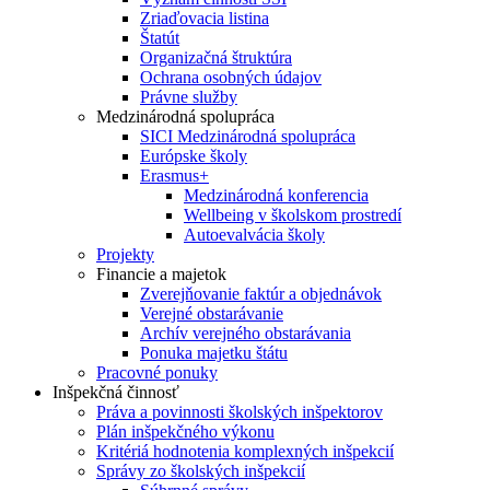
Zriaďovacia listina
Štatút
Organizačná štruktúra
Ochrana osobných údajov
Právne služby
Medzinárodná spolupráca
SICI Medzinárodná spolupráca
Európske školy
Erasmus+
Medzinárodná konferencia
Wellbeing v školskom prostredí
Autoevalvácia školy
Projekty
Financie a majetok
Zverejňovanie faktúr a objednávok
Verejné obstarávanie
Archív verejného obstarávania
Ponuka majetku štátu
Pracovné ponuky
Inšpekčná činnosť
Práva a povinnosti školských inšpektorov
Plán inšpekčného výkonu
Kritériá hodnotenia komplexných inšpekcií
Správy zo školských inšpekcií