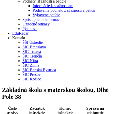
Podnety, sťažnosti a petície
Informácie k sťažnostiam
Podávanie podnetov, sťažností a petícii
Vybavené petície
Sprístupnenie informácií
Užitočné odkazy
Pýtate sa
EduRadar
Kontakt
ŠŠI Ústredie
ŠIC Bratislava
ŠIC Trnava
ŠIC Trenčín
ŠIC Nitra
ŠIC Žilina
ŠIC Banská Bystrica
ŠIC Prešov
ŠIC Košice
Základná škola s materskou školou, Dlhé
Pole 38
Číslo
Začiatok
Koniec
Správa na
správy
inšpekcie
inšpekcie
stiahnutie