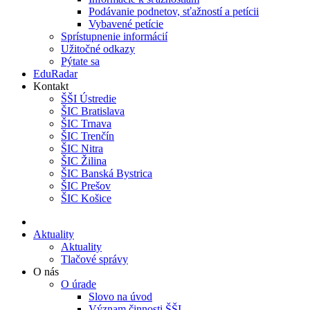
Podávanie podnetov, sťažností a petícii
Vybavené petície
Sprístupnenie informácií
Užitočné odkazy
Pýtate sa
EduRadar
Kontakt
ŠŠI Ústredie
ŠIC Bratislava
ŠIC Trnava
ŠIC Trenčín
ŠIC Nitra
ŠIC Žilina
ŠIC Banská Bystrica
ŠIC Prešov
ŠIC Košice
Aktuality
Aktuality
Tlačové správy
O nás
O úrade
Slovo na úvod
Význam činnosti ŠŠI