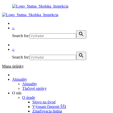
⌕
Search for:
⌕
Search for:
Mapa stránky
Aktuality
Aktuality
Tlačové správy
O nás
O úrade
Slovo na úvod
Význam činnosti ŠŠI
Zriaďovacia listina