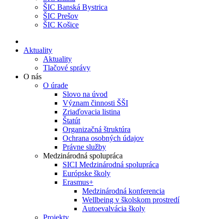
ŠIC Banská Bystrica
ŠIC Prešov
ŠIC Košice
Aktuality
Aktuality
Tlačové správy
O nás
O úrade
Slovo na úvod
Význam činnosti ŠŠI
Zriaďovacia listina
Štatút
Organizačná štruktúra
Ochrana osobných údajov
Právne služby
Medzinárodná spolupráca
SICI Medzinárodná spolupráca
Európske školy
Erasmus+
Medzinárodná konferencia
Wellbeing v školskom prostredí
Autoevalvácia školy
Projekty