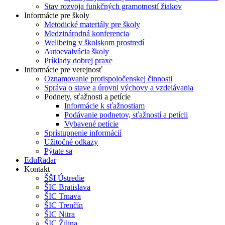
Stav rozvoja funkčných gramotností žiakov
Informácie pre školy
Metodické materiály pre školy
Medzinárodná konferencia
Wellbeing v školskom prostredí
Autoevalvácia školy
Príklady dobrej praxe
Informácie pre verejnosť
Oznamovanie protispoločenskej činnosti
Správa o stave a úrovni výchovy a vzdelávania
Podnety, sťažnosti a petície
Informácie k sťažnostiam
Podávanie podnetov, sťažností a petícii
Vybavené petície
Sprístupnenie informácií
Užitočné odkazy
Pýtate sa
EduRadar
Kontakt
ŠŠI Ústredie
ŠIC Bratislava
ŠIC Trnava
ŠIC Trenčín
ŠIC Nitra
ŠIC Žilina