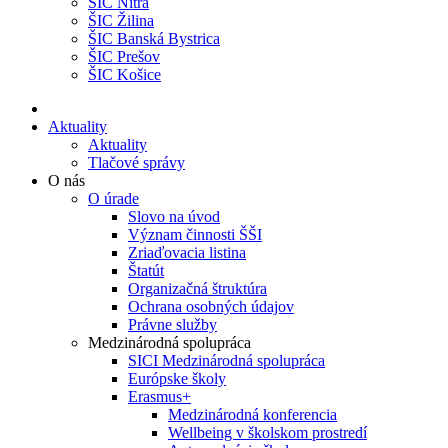
ŠIC Nitra
ŠIC Žilina
ŠIC Banská Bystrica
ŠIC Prešov
ŠIC Košice
Aktuality
Aktuality
Tlačové správy
O nás
O úrade
Slovo na úvod
Význam činnosti ŠŠI
Zriaďovacia listina
Štatút
Organizačná štruktúra
Ochrana osobných údajov
Právne služby
Medzinárodná spolupráca
SICI Medzinárodná spolupráca
Európske školy
Erasmus+
Medzinárodná konferencia
Wellbeing v školskom prostredí