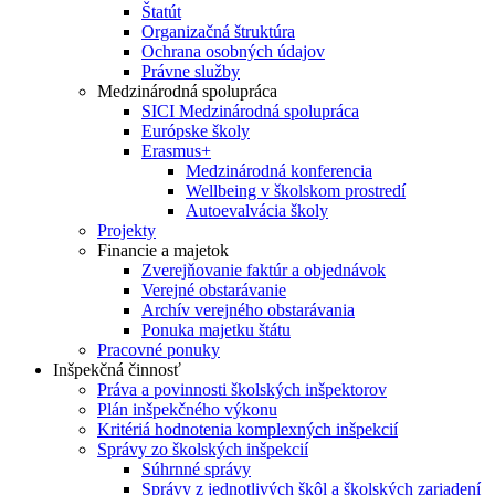
Štatút
Organizačná štruktúra
Ochrana osobných údajov
Právne služby
Medzinárodná spolupráca
SICI Medzinárodná spolupráca
Európske školy
Erasmus+
Medzinárodná konferencia
Wellbeing v školskom prostredí
Autoevalvácia školy
Projekty
Financie a majetok
Zverejňovanie faktúr a objednávok
Verejné obstarávanie
Archív verejného obstarávania
Ponuka majetku štátu
Pracovné ponuky
Inšpekčná činnosť
Práva a povinnosti školských inšpektorov
Plán inšpekčného výkonu
Kritériá hodnotenia komplexných inšpekcií
Správy zo školských inšpekcií
Súhrnné správy
Správy z jednotlivých škôl a školských zariadení