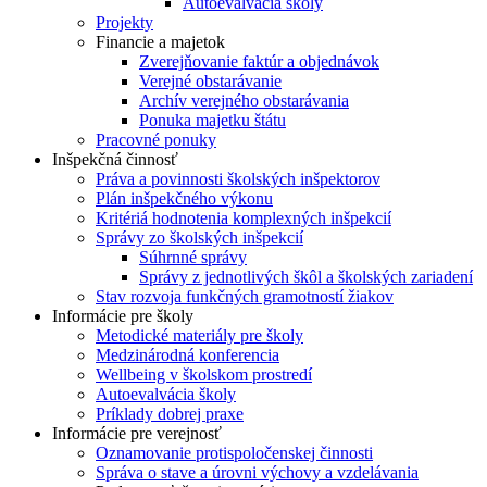
Autoevalvácia školy
Projekty
Financie a majetok
Zverejňovanie faktúr a objednávok
Verejné obstarávanie
Archív verejného obstarávania
Ponuka majetku štátu
Pracovné ponuky
Inšpekčná činnosť
Práva a povinnosti školských inšpektorov
Plán inšpekčného výkonu
Kritériá hodnotenia komplexných inšpekcií
Správy zo školských inšpekcií
Súhrnné správy
Správy z jednotlivých škôl a školských zariadení
Stav rozvoja funkčných gramotností žiakov
Informácie pre školy
Metodické materiály pre školy
Medzinárodná konferencia
Wellbeing v školskom prostredí
Autoevalvácia školy
Príklady dobrej praxe
Informácie pre verejnosť
Oznamovanie protispoločenskej činnosti
Správa o stave a úrovni výchovy a vzdelávania