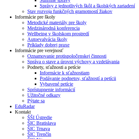
Súhrnné správy
Správy z jednotlivých škôl a školských zariadení
Stav rozvoja funkčných gramotností žiakov
Informácie pre školy
Metodické materiály pre školy
Medzinárodná konferencia
Wellbeing v školskom prostredí
Autoevalvácia školy
Príklady dobrej praxe
Informácie pre verejnosť
Oznamovanie protispoločenskej činnosti
Správa o stave a úrovni výchovy a vzdelávania
Podnety, sťažnosti a petície
Informácie k sťažnostiam
Podávanie podnetov, sťažností a petícii
Vybavené petície
Sprístupnenie informácií
Užitočné odkazy
Pýtate sa
EduRadar
Kontakt
ŠŠI Ústredie
ŠIC Bratislava
ŠIC Trnava
ŠIC Trenčín