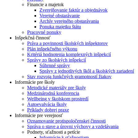
Financie a majetok
Zverejňovanie faktúr a objednávok
Verejné obstarávanie
Archív verejného obstarávania
Ponuka majetku štátu
Pracovné ponuky
Inšpekčná činnosť
Práva a povinnosti školských inšpektorov
Plán inšpekčného výkonu
Kritériá hodnotenia komplexných inšpekcií
Správy zo školských inšpekcií
Súhrnné správy
Správy z jednotlivých škôl a školských zariadení
Stav rozvoja funkčných gramotností žiakov
Informácie pre školy
Metodické materiály pre školy
Medzinárodná konferencia
Wellbeing v školskom prostredí
Autoevalvácia školy
Príklady dobrej praxe
Informácie pre verejnosť
Oznamovanie protispoločenskej činnosti
Správa o stave a úrovni výchovy a vzdelávania
Podnety, sťažnosti a petície
Informácie k sťažnostiam