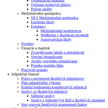
Organizačná štruktúra
Ochrana osobných údajov
Právne služby
Medzinárodná spolupráca
SICI Medzinárodná spolupráca
Európske školy
Erasmus+
Medzinárodná konferencia
Wellbeing v školskom prostredí
Autoevalvácia školy
Projekty
Financie a majetok
Zverejňovanie faktúr a objednávok
Verejné obstarávanie
Archív verejného obstarávania
Ponuka majetku štátu
Pracovné ponuky
Inšpekčná činnosť
Práva a povinnosti školských inšpektorov
Plán inšpekčného výkonu
Kritériá hodnotenia komplexných inšpekcií
Správy zo školských inšpekcií
Súhrnné správy
Správy z jednotlivých škôl a školských zariadení
Stav rozvoja funkčných gramotností žiakov