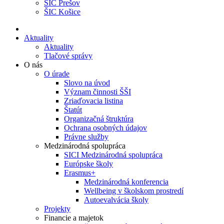
ŠIC Prešov
ŠIC Košice
Aktuality
Aktuality
Tlačové správy
O nás
O úrade
Slovo na úvod
Význam činnosti ŠŠI
Zriaďovacia listina
Štatút
Organizačná štruktúra
Ochrana osobných údajov
Právne služby
Medzinárodná spolupráca
SICI Medzinárodná spolupráca
Európske školy
Erasmus+
Medzinárodná konferencia
Wellbeing v školskom prostredí
Autoevalvácia školy
Projekty
Financie a majetok