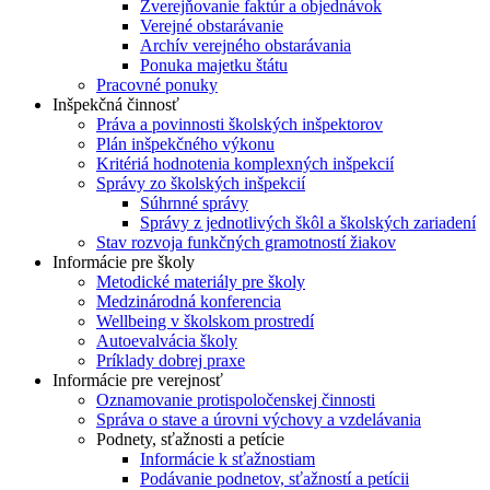
Zverejňovanie faktúr a objednávok
Verejné obstarávanie
Archív verejného obstarávania
Ponuka majetku štátu
Pracovné ponuky
Inšpekčná činnosť
Práva a povinnosti školských inšpektorov
Plán inšpekčného výkonu
Kritériá hodnotenia komplexných inšpekcií
Správy zo školských inšpekcií
Súhrnné správy
Správy z jednotlivých škôl a školských zariadení
Stav rozvoja funkčných gramotností žiakov
Informácie pre školy
Metodické materiály pre školy
Medzinárodná konferencia
Wellbeing v školskom prostredí
Autoevalvácia školy
Príklady dobrej praxe
Informácie pre verejnosť
Oznamovanie protispoločenskej činnosti
Správa o stave a úrovni výchovy a vzdelávania
Podnety, sťažnosti a petície
Informácie k sťažnostiam
Podávanie podnetov, sťažností a petícii