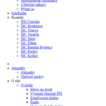
Sprístupnenie informácií
Užitočné odkazy
Pýtate sa
EduRadar
Kontakt
ŠŠI Ústredie
ŠIC Bratislava
ŠIC Trnava
ŠIC Trenčín
ŠIC Nitra
ŠIC Žilina
ŠIC Banská Bystrica
ŠIC Prešov
ŠIC Košice
Aktuality
Aktuality
Tlačové správy
O nás
O úrade
Slovo na úvod
Význam činnosti ŠŠI
Zriaďovacia listina
Štatút