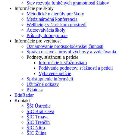
Stav rozvoja funkčných gramotností žiakov
Informácie pre školy
Metodické materiály pre školy
Medzinárodná konferencia
Wellbeing v školskom prostredí
Autoevalvácia školy
Príklady dobrej praxe
Informácie pre verejnosť
Oznamovanie protispoločenskej činnosti
Správa o stave a úrovni výchovy a vzdelávania
Podnety, sťažnosti a petície
Informácie k sťažnostiam
Podávanie podnetov, sťažností a petícii
Vybavené petície
Sprístupnenie informácií
Užitočné odkazy
Pýtate sa
EduRadar
Kontakt
ŠŠI Ústredie
ŠIC Bratislava
ŠIC Trnava
ŠIC Trenčín
ŠIC Nitra
ŠIC Žilina