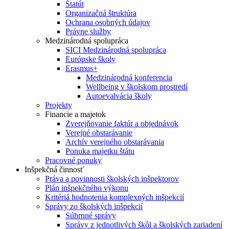
Štatút
Organizačná štruktúra
Ochrana osobných údajov
Právne služby
Medzinárodná spolupráca
SICI Medzinárodná spolupráca
Európske školy
Erasmus+
Medzinárodná konferencia
Wellbeing v školskom prostredí
Autoevalvácia školy
Projekty
Financie a majetok
Zverejňovanie faktúr a objednávok
Verejné obstarávanie
Archív verejného obstarávania
Ponuka majetku štátu
Pracovné ponuky
Inšpekčná činnosť
Práva a povinnosti školských inšpektorov
Plán inšpekčného výkonu
Kritériá hodnotenia komplexných inšpekcií
Správy zo školských inšpekcií
Súhrnné správy
Správy z jednotlivých škôl a školských zariadení