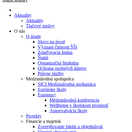
Aktuality
Aktuality
Tlačové správy
O nás
O úrade
Slovo na úvod
Význam činnosti ŠŠI
Zriaďovacia listina
Štatút
Organizačná štruktúra
Ochrana osobných údajov
Právne služby
Medzinárodná spolupráca
SICI Medzinárodná spolupráca
Európske školy
Erasmus+
Medzinárodná konferencia
Wellbeing v školskom prostredí
Autoevalvácia školy
Projekty
Financie a majetok
Zverejňovanie faktúr a objednávok
Verejné obstarávanie