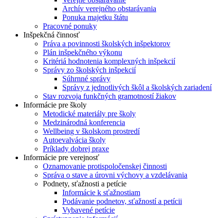
Archív verejného obstarávania
Ponuka majetku štátu
Pracovné ponuky
Inšpekčná činnosť
Práva a povinnosti školských inšpektorov
Plán inšpekčného výkonu
Kritériá hodnotenia komplexných inšpekcií
Správy zo školských inšpekcií
Súhrnné správy
Správy z jednotlivých škôl a školských zariadení
Stav rozvoja funkčných gramotností žiakov
Informácie pre školy
Metodické materiály pre školy
Medzinárodná konferencia
Wellbeing v školskom prostredí
Autoevalvácia školy
Príklady dobrej praxe
Informácie pre verejnosť
Oznamovanie protispoločenskej činnosti
Správa o stave a úrovni výchovy a vzdelávania
Podnety, sťažnosti a petície
Informácie k sťažnostiam
Podávanie podnetov, sťažností a petícii
Vybavené petície