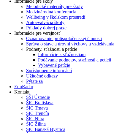
Informácie pre školy
Metodické materiály pre školy
Medzinárodná konferencia
Wellbeing v školskom prostredí
Autoevalvácia školy
Príklady dobrej praxe
Informácie pre verejnosť
Oznamovanie protispoločenskej činnosti
Správa o stave a úrovni výchovy a vzdelávania
Podnety, sťažnosti a petície
Informácie k sťažnostiam
Podávanie podnetov, sťažností a petícii
Vybavené petície
Sprístupnenie informácií
Užitočné odkazy
Pýtate sa
EduRadar
Kontakt
ŠŠI Ústredie
ŠIC Bratislava
ŠIC Trnava
ŠIC Trenčín
ŠIC Nitra
ŠIC Žilina
ŠIC Banská Bystrica