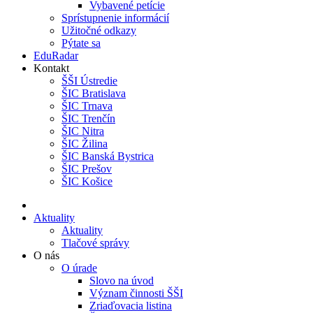
Vybavené petície
Sprístupnenie informácií
Užitočné odkazy
Pýtate sa
EduRadar
Kontakt
ŠŠI Ústredie
ŠIC Bratislava
ŠIC Trnava
ŠIC Trenčín
ŠIC Nitra
ŠIC Žilina
ŠIC Banská Bystrica
ŠIC Prešov
ŠIC Košice
Aktuality
Aktuality
Tlačové správy
O nás
O úrade
Slovo na úvod
Význam činnosti ŠŠI
Zriaďovacia listina