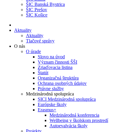
ŠIC Banská Bystrica
ŠIC Prešov
ŠIC Košice
Aktuality
Aktuality
Tlačové správy
O nás
O úrade
Slovo na úvod
Význam činnosti ŠŠI
Zriaďovacia listina
Štatút
Organizačná štruktúra
Ochrana osobných údajov
Právne služby
Medzinárodná spolupráca
SICI Medzinárodná spolupráca
Európske školy
Erasmus+
Medzinárodná konferencia
Wellbeing v školskom prostredí
Autoevalvácia školy
Projekty