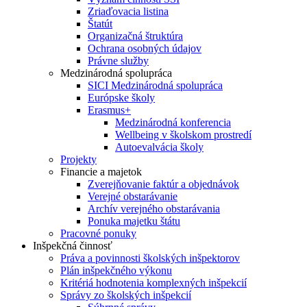
Zriaďovacia listina
Štatút
Organizačná štruktúra
Ochrana osobných údajov
Právne služby
Medzinárodná spolupráca
SICI Medzinárodná spolupráca
Európske školy
Erasmus+
Medzinárodná konferencia
Wellbeing v školskom prostredí
Autoevalvácia školy
Projekty
Financie a majetok
Zverejňovanie faktúr a objednávok
Verejné obstarávanie
Archív verejného obstarávania
Ponuka majetku štátu
Pracovné ponuky
Inšpekčná činnosť
Práva a povinnosti školských inšpektorov
Plán inšpekčného výkonu
Kritériá hodnotenia komplexných inšpekcií
Správy zo školských inšpekcií