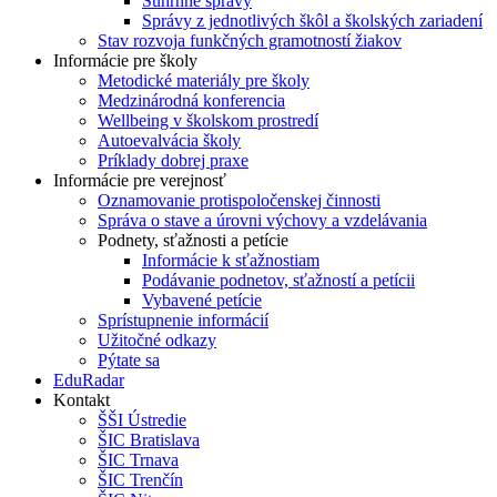
Súhrnné správy
Správy z jednotlivých škôl a školských zariadení
Stav rozvoja funkčných gramotností žiakov
Informácie pre školy
Metodické materiály pre školy
Medzinárodná konferencia
Wellbeing v školskom prostredí
Autoevalvácia školy
Príklady dobrej praxe
Informácie pre verejnosť
Oznamovanie protispoločenskej činnosti
Správa o stave a úrovni výchovy a vzdelávania
Podnety, sťažnosti a petície
Informácie k sťažnostiam
Podávanie podnetov, sťažností a petícii
Vybavené petície
Sprístupnenie informácií
Užitočné odkazy
Pýtate sa
EduRadar
Kontakt
ŠŠI Ústredie
ŠIC Bratislava
ŠIC Trnava
ŠIC Trenčín