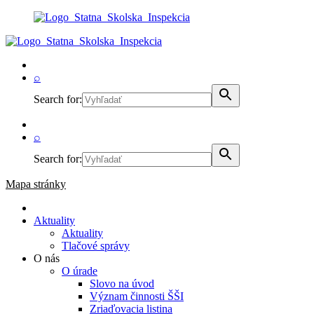
⌕
Search for:
⌕
Search for:
Mapa stránky
Aktuality
Aktuality
Tlačové správy
O nás
O úrade
Slovo na úvod
Význam činnosti ŠŠI
Zriaďovacia listina