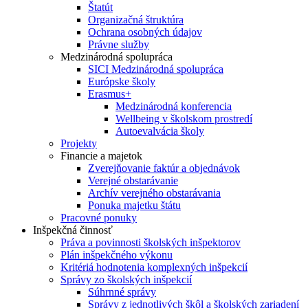
Štatút
Organizačná štruktúra
Ochrana osobných údajov
Právne služby
Medzinárodná spolupráca
SICI Medzinárodná spolupráca
Európske školy
Erasmus+
Medzinárodná konferencia
Wellbeing v školskom prostredí
Autoevalvácia školy
Projekty
Financie a majetok
Zverejňovanie faktúr a objednávok
Verejné obstarávanie
Archív verejného obstarávania
Ponuka majetku štátu
Pracovné ponuky
Inšpekčná činnosť
Práva a povinnosti školských inšpektorov
Plán inšpekčného výkonu
Kritériá hodnotenia komplexných inšpekcií
Správy zo školských inšpekcií
Súhrnné správy
Správy z jednotlivých škôl a školských zariadení