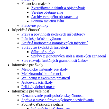
Financie a majetok
Zverejňovanie faktúr a objednávok
Verejné obstarávanie
Archív verejného obstarávania
Ponuka majetku štátu
Pracovné ponuky
Inšpekčná činnosť
Práva a povinnosti školských inšpektorov
Plán inšpekčného výkonu
Kritériá hodnotenia komplexných inšpekcií
Správy zo školských inšpekcií
Súhrnné správy
Správy z jednotlivých škôl a školských zariadení
Stav rozvoja funkčných gramotností žiakov
Informácie pre školy
Metodické materiály pre školy
Medzinárodná konferencia
Wellbeing v školskom prostredí
Autoevalvácia školy
Príklady dobrej praxe
Informácie pre verejnosť
Oznamovanie protispoločenskej činnosti
Správa o stave a úrovni výchovy a vzdelávania
Podnety, sťažnosti a petície
Informácie k sťažnostiam