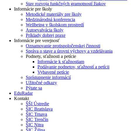
Stav rozvoja funkčných gramotností žiakov
Informácie pre školy
Metodické materiály pre školy
Medzinárodná konferencia
Wellbeing v školskom prostredí
Autoevalvácia školy
Príklady dobrej praxe
Informácie pre verejnosť
Oznamovanie protispoločenskej činnosti
Správa o stave a úrovni výchovy a vzdelávania
Podnety, sťažnosti a petície
Informácie k sťažnostiam
Podávanie podnetov, sťažností a petícii
Vybavené petície
Sprístupnenie informácií
Užitočné odkazy
Pýtate sa
EduRadar
Kontakt
ŠŠI Ústredie
ŠIC Bratislava
ŠIC Trnava
ŠIC Trenčín
ŠIC Nitra
ŠIC Žilina