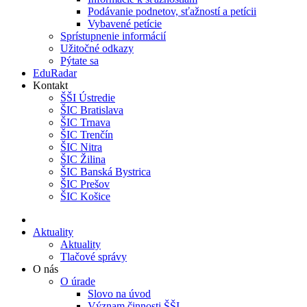
Podávanie podnetov, sťažností a petícii
Vybavené petície
Sprístupnenie informácií
Užitočné odkazy
Pýtate sa
EduRadar
Kontakt
ŠŠI Ústredie
ŠIC Bratislava
ŠIC Trnava
ŠIC Trenčín
ŠIC Nitra
ŠIC Žilina
ŠIC Banská Bystrica
ŠIC Prešov
ŠIC Košice
Aktuality
Aktuality
Tlačové správy
O nás
O úrade
Slovo na úvod
Význam činnosti ŠŠI