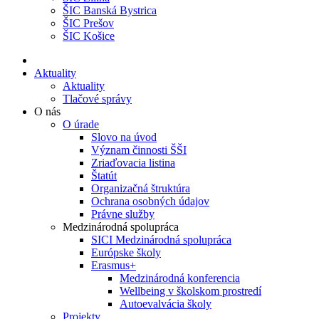
ŠIC Banská Bystrica
ŠIC Prešov
ŠIC Košice
Aktuality
Aktuality
Tlačové správy
O nás
O úrade
Slovo na úvod
Význam činnosti ŠŠI
Zriaďovacia listina
Štatút
Organizačná štruktúra
Ochrana osobných údajov
Právne služby
Medzinárodná spolupráca
SICI Medzinárodná spolupráca
Európske školy
Erasmus+
Medzinárodná konferencia
Wellbeing v školskom prostredí
Autoevalvácia školy
Projekty