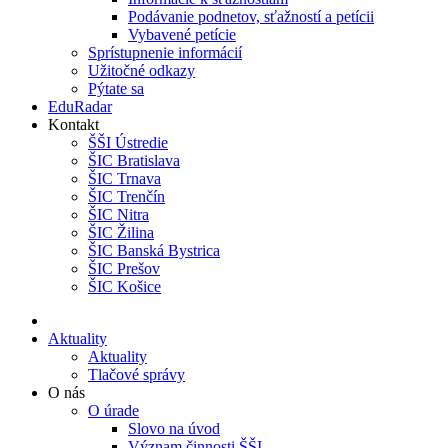
Podávanie podnetov, sťažností a petícii
Vybavené petície
Sprístupnenie informácií
Užitočné odkazy
Pýtate sa
EduRadar
Kontakt
ŠŠI Ústredie
ŠIC Bratislava
ŠIC Trnava
ŠIC Trenčín
ŠIC Nitra
ŠIC Žilina
ŠIC Banská Bystrica
ŠIC Prešov
ŠIC Košice
Aktuality
Aktuality
Tlačové správy
O nás
O úrade
Slovo na úvod
Význam činnosti ŠŠI