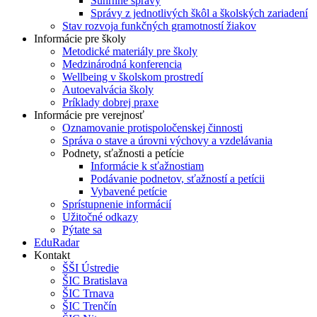
Súhrnné správy
Správy z jednotlivých škôl a školských zariadení
Stav rozvoja funkčných gramotností žiakov
Informácie pre školy
Metodické materiály pre školy
Medzinárodná konferencia
Wellbeing v školskom prostredí
Autoevalvácia školy
Príklady dobrej praxe
Informácie pre verejnosť
Oznamovanie protispoločenskej činnosti
Správa o stave a úrovni výchovy a vzdelávania
Podnety, sťažnosti a petície
Informácie k sťažnostiam
Podávanie podnetov, sťažností a petícii
Vybavené petície
Sprístupnenie informácií
Užitočné odkazy
Pýtate sa
EduRadar
Kontakt
ŠŠI Ústredie
ŠIC Bratislava
ŠIC Trnava
ŠIC Trenčín