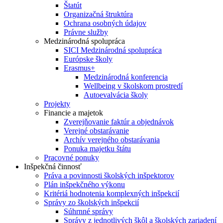
Štatút
Organizačná štruktúra
Ochrana osobných údajov
Právne služby
Medzinárodná spolupráca
SICI Medzinárodná spolupráca
Európske školy
Erasmus+
Medzinárodná konferencia
Wellbeing v školskom prostredí
Autoevalvácia školy
Projekty
Financie a majetok
Zverejňovanie faktúr a objednávok
Verejné obstarávanie
Archív verejného obstarávania
Ponuka majetku štátu
Pracovné ponuky
Inšpekčná činnosť
Práva a povinnosti školských inšpektorov
Plán inšpekčného výkonu
Kritériá hodnotenia komplexných inšpekcií
Správy zo školských inšpekcií
Súhrnné správy
Správy z jednotlivých škôl a školských zariadení