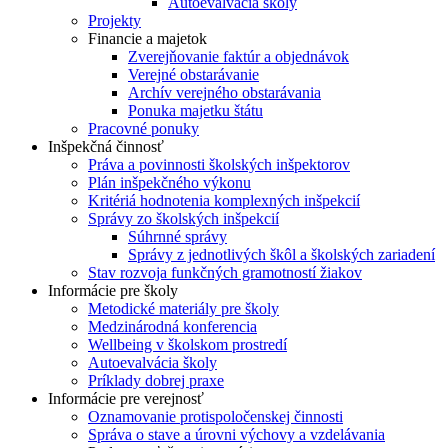
Autoevalvácia školy
Projekty
Financie a majetok
Zverejňovanie faktúr a objednávok
Verejné obstarávanie
Archív verejného obstarávania
Ponuka majetku štátu
Pracovné ponuky
Inšpekčná činnosť
Práva a povinnosti školských inšpektorov
Plán inšpekčného výkonu
Kritériá hodnotenia komplexných inšpekcií
Správy zo školských inšpekcií
Súhrnné správy
Správy z jednotlivých škôl a školských zariadení
Stav rozvoja funkčných gramotností žiakov
Informácie pre školy
Metodické materiály pre školy
Medzinárodná konferencia
Wellbeing v školskom prostredí
Autoevalvácia školy
Príklady dobrej praxe
Informácie pre verejnosť
Oznamovanie protispoločenskej činnosti
Správa o stave a úrovni výchovy a vzdelávania