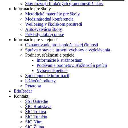
Stav rozvoja funkčných gramotností žiakov
Informácie pre školy
Metodické materiály pre školy
Medzinárodná konferencia
Wellbeing v školskom prostredí
Autoevalvácia školy
Príklady dobrej praxe
Informácie pre verejnosť
Oznamovanie protispoločenskej činnosti
Správa o stave a úrovni výchovy a vzdelávania
Podnety, sťažnosti a petície
Informácie k sťažnostiam
Podávanie podnetov, sťažností a petícii
Vybavené petície
Sprístupnenie informácií
Užitočné odkazy
Pýtate sa
EduRadar
Kontakt
ŠŠI Ústredie
ŠIC Bratislava
ŠIC Trnava
ŠIC Trenčín
ŠIC Nitra
ŠIC Žilina