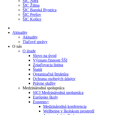
ŠIC Nitra
ŠIC Žilina
ŠIC Banská Bystrica
ŠIC Prešov
ŠIC Košice
Aktuality
Aktuality
Tlačové správy
O nás
O úrade
Slovo na úvod
Význam činnosti ŠŠI
Zriaďovacia listina
Štatút
Organizačná štruktúra
Ochrana osobných údajov
Právne služby
Medzinárodná spolupráca
SICI Medzinárodná spolupráca
Európske školy
Erasmus+
Medzinárodná konferencia
Wellbeing v školskom prostredí