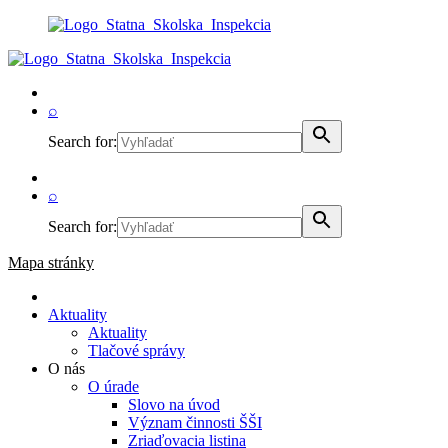
⌕
Search for:
⌕
Search for:
Mapa stránky
Aktuality
Aktuality
Tlačové správy
O nás
O úrade
Slovo na úvod
Význam činnosti ŠŠI
Zriaďovacia listina