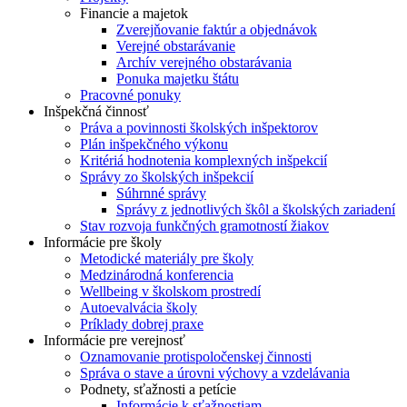
Financie a majetok
Zverejňovanie faktúr a objednávok
Verejné obstarávanie
Archív verejného obstarávania
Ponuka majetku štátu
Pracovné ponuky
Inšpekčná činnosť
Práva a povinnosti školských inšpektorov
Plán inšpekčného výkonu
Kritériá hodnotenia komplexných inšpekcií
Správy zo školských inšpekcií
Súhrnné správy
Správy z jednotlivých škôl a školských zariadení
Stav rozvoja funkčných gramotností žiakov
Informácie pre školy
Metodické materiály pre školy
Medzinárodná konferencia
Wellbeing v školskom prostredí
Autoevalvácia školy
Príklady dobrej praxe
Informácie pre verejnosť
Oznamovanie protispoločenskej činnosti
Správa o stave a úrovni výchovy a vzdelávania
Podnety, sťažnosti a petície
Informácie k sťažnostiam