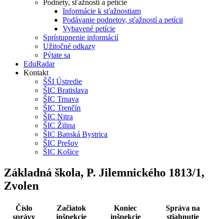
Podnety, sťažnosti a petície
Informácie k sťažnostiam
Podávanie podnetov, sťažností a petícii
Vybavené petície
Sprístupnenie informácií
Užitočné odkazy
Pýtate sa
EduRadar
Kontakt
ŠŠI Ústredie
ŠIC Bratislava
ŠIC Trnava
ŠIC Trenčín
ŠIC Nitra
ŠIC Žilina
ŠIC Banská Bystrica
ŠIC Prešov
ŠIC Košice
Základná škola, P. Jilemnického 1813/1,
Zvolen
Číslo
Začiatok
Koniec
Správa na
správy
inšpekcie
inšpekcie
stiahnutie