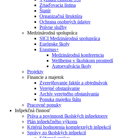
Zriaďovacia listina
Štatút
Organizačná štruktúra
Ochrana osobných údajov
Právne služby
Medzinárodná spolupráca
SICI Medzinárodná spolupráca
Európske školy
Erasmus+
Medzinárodná konferencia
Wellbeing v školskom prostredí
Autoevalvácia školy
Projekty
Financie a majetok
Zverejňovanie faktúr a objednávok
Verejné obstarávanie
Archív verejného obstarávania
Ponuka majetku štátu
Pracovné ponuky
Inšpekčná činnosť
Práva a povinnosti školských inšpektorov
Plán inšpekčného výkonu
Kritériá hodnotenia komplexných inšpekcií
Správy zo školských inšpekcií