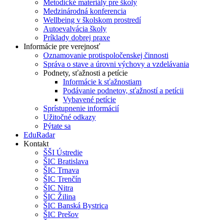
Metodické materiály pre školy
Medzinárodná konferencia
Wellbeing v školskom prostredí
Autoevalvácia školy
Príklady dobrej praxe
Informácie pre verejnosť
Oznamovanie protispoločenskej činnosti
Správa o stave a úrovni výchovy a vzdelávania
Podnety, sťažnosti a petície
Informácie k sťažnostiam
Podávanie podnetov, sťažností a petícii
Vybavené petície
Sprístupnenie informácií
Užitočné odkazy
Pýtate sa
EduRadar
Kontakt
ŠŠI Ústredie
ŠIC Bratislava
ŠIC Trnava
ŠIC Trenčín
ŠIC Nitra
ŠIC Žilina
ŠIC Banská Bystrica
ŠIC Prešov