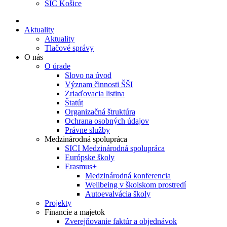
ŠIC Košice
Aktuality
Aktuality
Tlačové správy
O nás
O úrade
Slovo na úvod
Význam činnosti ŠŠI
Zriaďovacia listina
Štatút
Organizačná štruktúra
Ochrana osobných údajov
Právne služby
Medzinárodná spolupráca
SICI Medzinárodná spolupráca
Európske školy
Erasmus+
Medzinárodná konferencia
Wellbeing v školskom prostredí
Autoevalvácia školy
Projekty
Financie a majetok
Zverejňovanie faktúr a objednávok