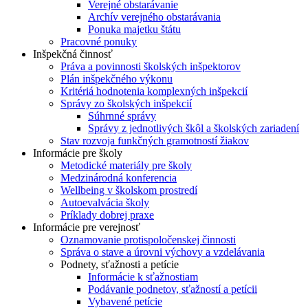
Verejné obstarávanie
Archív verejného obstarávania
Ponuka majetku štátu
Pracovné ponuky
Inšpekčná činnosť
Práva a povinnosti školských inšpektorov
Plán inšpekčného výkonu
Kritériá hodnotenia komplexných inšpekcií
Správy zo školských inšpekcií
Súhrnné správy
Správy z jednotlivých škôl a školských zariadení
Stav rozvoja funkčných gramotností žiakov
Informácie pre školy
Metodické materiály pre školy
Medzinárodná konferencia
Wellbeing v školskom prostredí
Autoevalvácia školy
Príklady dobrej praxe
Informácie pre verejnosť
Oznamovanie protispoločenskej činnosti
Správa o stave a úrovni výchovy a vzdelávania
Podnety, sťažnosti a petície
Informácie k sťažnostiam
Podávanie podnetov, sťažností a petícii
Vybavené petície