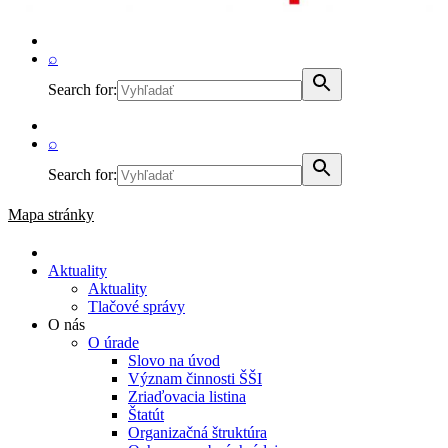
⌕
Search for:
⌕
Search for:
Mapa stránky
Aktuality
Aktuality
Tlačové správy
O nás
O úrade
Slovo na úvod
Význam činnosti ŠŠI
Zriaďovacia listina
Štatút
Organizačná štruktúra