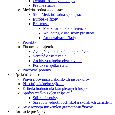
Ochrana osobných údajov
Právne služby
Medzinárodná spolupráca
SICI Medzinárodná spolupráca
Európske školy
Erasmus+
Medzinárodná konferencia
Wellbeing v školskom prostredí
Autoevalvácia školy
Projekty
Financie a majetok
Zverejňovanie faktúr a objednávok
Verejné obstarávanie
Archív verejného obstarávania
Ponuka majetku štátu
Pracovné ponuky
Inšpekčná činnosť
Práva a povinnosti školských inšpektorov
Plán inšpekčného výkonu
Kritériá hodnotenia komplexných inšpekcií
Správy zo školských inšpekcií
Súhrnné správy
Správy z jednotlivých škôl a školských zariadení
Stav rozvoja funkčných gramotností žiakov
Informácie pre školy