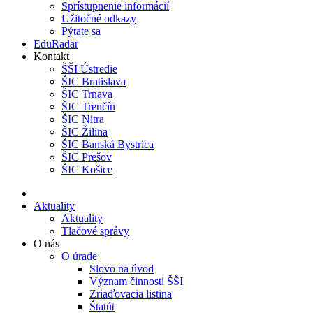
Sprístupnenie informácií
Užitočné odkazy
Pýtate sa
EduRadar
Kontakt
ŠŠI Ústredie
ŠIC Bratislava
ŠIC Trnava
ŠIC Trenčín
ŠIC Nitra
ŠIC Žilina
ŠIC Banská Bystrica
ŠIC Prešov
ŠIC Košice
Aktuality
Aktuality
Tlačové správy
O nás
O úrade
Slovo na úvod
Význam činnosti ŠŠI
Zriaďovacia listina
Štatút