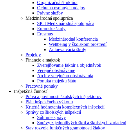
Organizačná štruktúra
Ochrana osobných údajov
Právne služby
Medzinárodná spolupráca
SICI Medzinárodná spolupráca
Európske školy
Erasmus+
Medzinárodná konferencia
Wellbeing v školskom prostredí
Autoevalvácia školy
Projekty
Financie a majetok
Zverejňovanie faktúr a objednávok
Verejné obstarávanie
Archív verejného obstarávania
Ponuka majetku štátu
Pracovné ponuky
Inšpekčná činnosť
Práva a povinnosti školských inšpektorov
Plán inšpekčného výkonu
Kritériá hodnotenia komplexných inšpekcií
Správy zo školských inšpekcií
Súhrnné správy
Správy z jednotlivých škôl a školských zariadení
Stav rozvoja funkčných gramotností žiakov