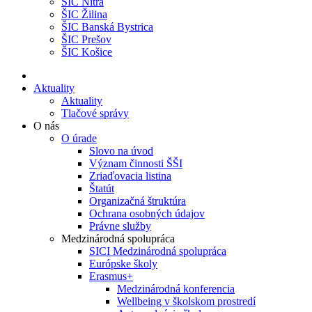
ŠIC Nitra
ŠIC Žilina
ŠIC Banská Bystrica
ŠIC Prešov
ŠIC Košice
Aktuality
Aktuality
Tlačové správy
O nás
O úrade
Slovo na úvod
Význam činnosti ŠŠI
Zriaďovacia listina
Štatút
Organizačná štruktúra
Ochrana osobných údajov
Právne služby
Medzinárodná spolupráca
SICI Medzinárodná spolupráca
Európske školy
Erasmus+
Medzinárodná konferencia
Wellbeing v školskom prostredí