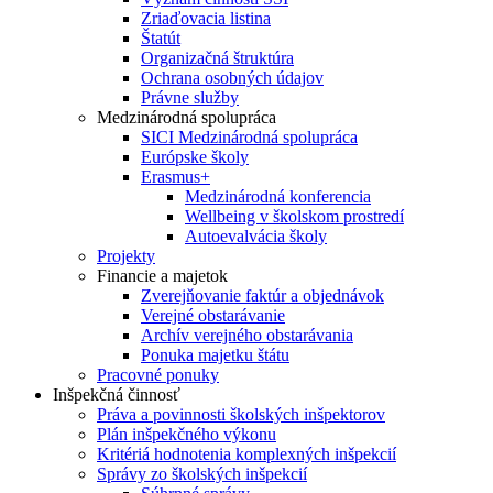
Zriaďovacia listina
Štatút
Organizačná štruktúra
Ochrana osobných údajov
Právne služby
Medzinárodná spolupráca
SICI Medzinárodná spolupráca
Európske školy
Erasmus+
Medzinárodná konferencia
Wellbeing v školskom prostredí
Autoevalvácia školy
Projekty
Financie a majetok
Zverejňovanie faktúr a objednávok
Verejné obstarávanie
Archív verejného obstarávania
Ponuka majetku štátu
Pracovné ponuky
Inšpekčná činnosť
Práva a povinnosti školských inšpektorov
Plán inšpekčného výkonu
Kritériá hodnotenia komplexných inšpekcií
Správy zo školských inšpekcií