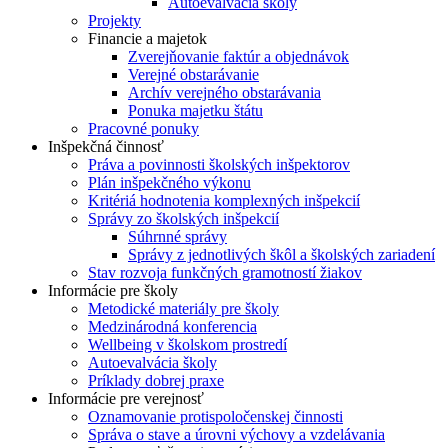
Autoevalvácia školy
Projekty
Financie a majetok
Zverejňovanie faktúr a objednávok
Verejné obstarávanie
Archív verejného obstarávania
Ponuka majetku štátu
Pracovné ponuky
Inšpekčná činnosť
Práva a povinnosti školských inšpektorov
Plán inšpekčného výkonu
Kritériá hodnotenia komplexných inšpekcií
Správy zo školských inšpekcií
Súhrnné správy
Správy z jednotlivých škôl a školských zariadení
Stav rozvoja funkčných gramotností žiakov
Informácie pre školy
Metodické materiály pre školy
Medzinárodná konferencia
Wellbeing v školskom prostredí
Autoevalvácia školy
Príklady dobrej praxe
Informácie pre verejnosť
Oznamovanie protispoločenskej činnosti
Správa o stave a úrovni výchovy a vzdelávania