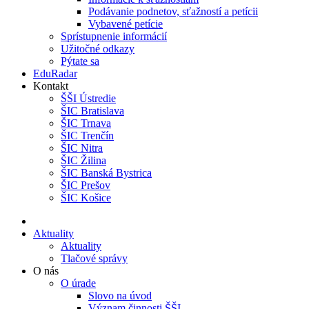
Podávanie podnetov, sťažností a petícii
Vybavené petície
Sprístupnenie informácií
Užitočné odkazy
Pýtate sa
EduRadar
Kontakt
ŠŠI Ústredie
ŠIC Bratislava
ŠIC Trnava
ŠIC Trenčín
ŠIC Nitra
ŠIC Žilina
ŠIC Banská Bystrica
ŠIC Prešov
ŠIC Košice
Aktuality
Aktuality
Tlačové správy
O nás
O úrade
Slovo na úvod
Význam činnosti ŠŠI