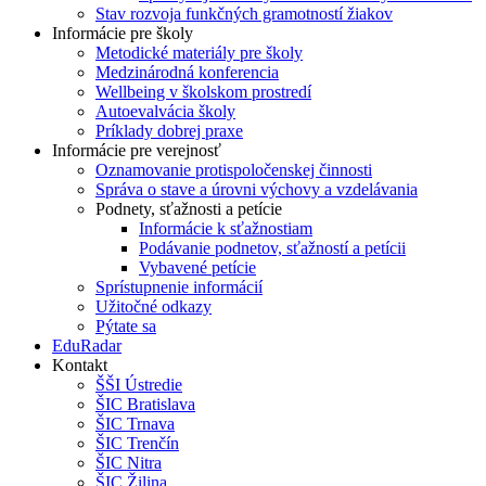
Stav rozvoja funkčných gramotností žiakov
Informácie pre školy
Metodické materiály pre školy
Medzinárodná konferencia
Wellbeing v školskom prostredí
Autoevalvácia školy
Príklady dobrej praxe
Informácie pre verejnosť
Oznamovanie protispoločenskej činnosti
Správa o stave a úrovni výchovy a vzdelávania
Podnety, sťažnosti a petície
Informácie k sťažnostiam
Podávanie podnetov, sťažností a petícii
Vybavené petície
Sprístupnenie informácií
Užitočné odkazy
Pýtate sa
EduRadar
Kontakt
ŠŠI Ústredie
ŠIC Bratislava
ŠIC Trnava
ŠIC Trenčín
ŠIC Nitra
ŠIC Žilina