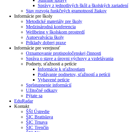
Súhrnné správy
Správy z jednotlivých škôl a školských zariadení
Stav rozvoja funkčných gramotností žiakov
Informácie pre školy
Metodické materiály pre školy
Medzinárodná konferencia
Wellbeing v školskom prostredí
Autoevalvácia školy
Príklady dobrej praxe
Informácie pre verejnosť
Oznamovanie protispoločenskej činnosti
Správa o stave a úrovni výchovy a vzdelávania
Podnety, sťažnosti a petície
Informácie k sťažnostiam
Podávanie podnetov, sťažností a petícii
Vybavené petície
Sprístupnenie informácií
Užitočné odkazy
Pýtate sa
EduRadar
Kontakt
ŠŠI Ústredie
ŠIC Bratislava
ŠIC Trnava
ŠIC Trenčín