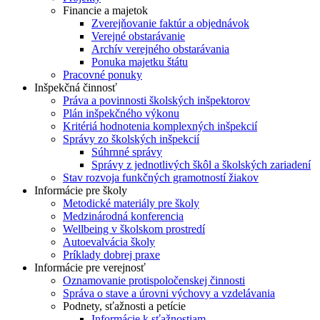
Financie a majetok
Zverejňovanie faktúr a objednávok
Verejné obstarávanie
Archív verejného obstarávania
Ponuka majetku štátu
Pracovné ponuky
Inšpekčná činnosť
Práva a povinnosti školských inšpektorov
Plán inšpekčného výkonu
Kritériá hodnotenia komplexných inšpekcií
Správy zo školských inšpekcií
Súhrnné správy
Správy z jednotlivých škôl a školských zariadení
Stav rozvoja funkčných gramotností žiakov
Informácie pre školy
Metodické materiály pre školy
Medzinárodná konferencia
Wellbeing v školskom prostredí
Autoevalvácia školy
Príklady dobrej praxe
Informácie pre verejnosť
Oznamovanie protispoločenskej činnosti
Správa o stave a úrovni výchovy a vzdelávania
Podnety, sťažnosti a petície
Informácie k sťažnostiam