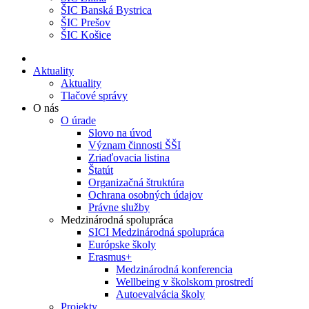
ŠIC Banská Bystrica
ŠIC Prešov
ŠIC Košice
Aktuality
Aktuality
Tlačové správy
O nás
O úrade
Slovo na úvod
Význam činnosti ŠŠI
Zriaďovacia listina
Štatút
Organizačná štruktúra
Ochrana osobných údajov
Právne služby
Medzinárodná spolupráca
SICI Medzinárodná spolupráca
Európske školy
Erasmus+
Medzinárodná konferencia
Wellbeing v školskom prostredí
Autoevalvácia školy
Projekty