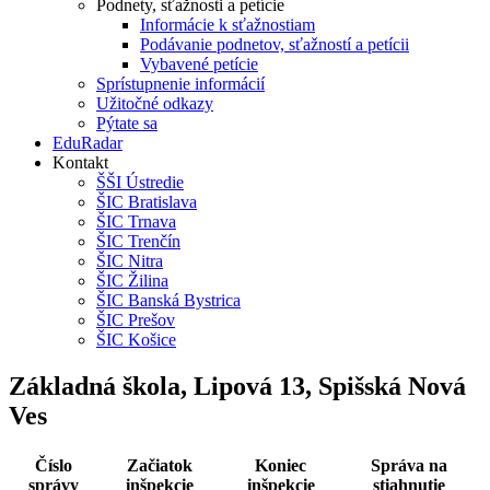
Podnety, sťažnosti a petície
Informácie k sťažnostiam
Podávanie podnetov, sťažností a petícii
Vybavené petície
Sprístupnenie informácií
Užitočné odkazy
Pýtate sa
EduRadar
Kontakt
ŠŠI Ústredie
ŠIC Bratislava
ŠIC Trnava
ŠIC Trenčín
ŠIC Nitra
ŠIC Žilina
ŠIC Banská Bystrica
ŠIC Prešov
ŠIC Košice
Základná škola, Lipová 13, Spišská Nová
Ves
Číslo
Začiatok
Koniec
Správa na
správy
inšpekcie
inšpekcie
stiahnutie