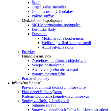
Štatút
Organizačná štruktúra
Ochrana osobných údajov
Právne služby
Medzinárodná spolupráca
SICI Medzinárodná spolupráca
Európske školy
Erasmus+
Medzinárodná konferencia
Wellbeing v školskom prostredí
Autoevalvácia školy
Projekty
Financie a majetok
Zverejňovanie faktúr a objednávok
Verejné obstarávanie
Archív verejného obstarávania
Ponuka majetku štátu
Pracovné ponuky
Inšpekčná činnosť
Práva a povinnosti školských inšpektorov
Plán inšpekčného výkonu
Kritériá hodnotenia komplexných inšpekcií
Správy zo školských inšpekcií
Súhrnné správy
Správy z jednotlivých škôl a školských zariadení