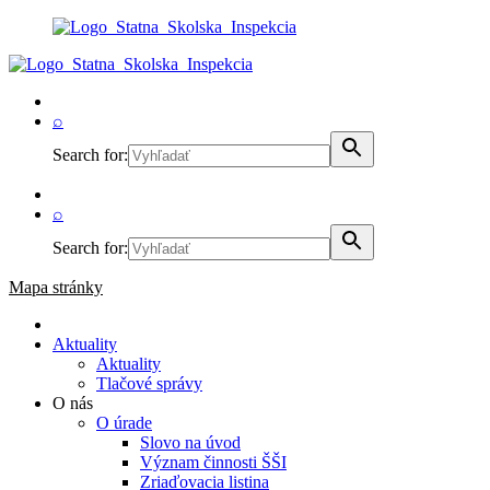
⌕
Search for:
⌕
Search for:
Mapa stránky
Aktuality
Aktuality
Tlačové správy
O nás
O úrade
Slovo na úvod
Význam činnosti ŠŠI
Zriaďovacia listina