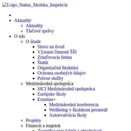
Aktuality
Aktuality
Tlačové správy
O nás
O úrade
Slovo na úvod
Význam činnosti ŠŠI
Zriaďovacia listina
Štatút
Organizačná štruktúra
Ochrana osobných údajov
Právne služby
Medzinárodná spolupráca
SICI Medzinárodná spolupráca
Európske školy
Erasmus+
Medzinárodná konferencia
Wellbeing v školskom prostredí
Autoevalvácia školy
Projekty
Financie a majetok
Zverejňovanie faktúr a objednávok