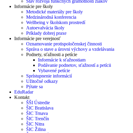
Stav rozvoja funkčných gramotností žiakov
Informácie pre školy
Metodické materiály pre školy
Medzinárodná konferencia
Wellbeing v školskom prostredí
Autoevalvácia školy
Príklady dobrej praxe
Informácie pre verejnosť
Oznamovanie protispoločenskej činnosti
Správa o stave a úrovni výchovy a vzdelávania
Podnety, sťažnosti a petície
Informácie k sťažnostiam
Podávanie podnetov, sťažností a petícii
Vybavené petície
Sprístupnenie informácií
Užitočné odkazy
Pýtate sa
EduRadar
Kontakt
ŠŠI Ústredie
ŠIC Bratislava
ŠIC Trnava
ŠIC Trenčín
ŠIC Nitra
ŠIC Žilina