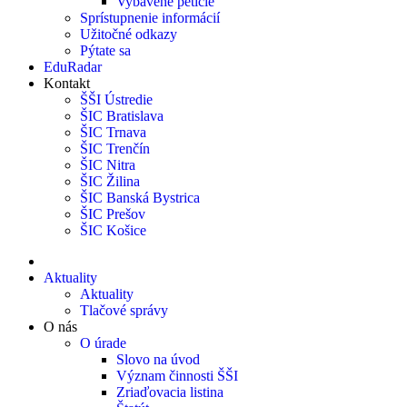
Vybavené petície
Sprístupnenie informácií
Užitočné odkazy
Pýtate sa
EduRadar
Kontakt
ŠŠI Ústredie
ŠIC Bratislava
ŠIC Trnava
ŠIC Trenčín
ŠIC Nitra
ŠIC Žilina
ŠIC Banská Bystrica
ŠIC Prešov
ŠIC Košice
Aktuality
Aktuality
Tlačové správy
O nás
O úrade
Slovo na úvod
Význam činnosti ŠŠI
Zriaďovacia listina