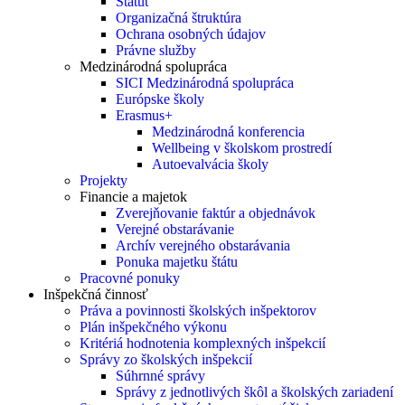
Štatút
Organizačná štruktúra
Ochrana osobných údajov
Právne služby
Medzinárodná spolupráca
SICI Medzinárodná spolupráca
Európske školy
Erasmus+
Medzinárodná konferencia
Wellbeing v školskom prostredí
Autoevalvácia školy
Projekty
Financie a majetok
Zverejňovanie faktúr a objednávok
Verejné obstarávanie
Archív verejného obstarávania
Ponuka majetku štátu
Pracovné ponuky
Inšpekčná činnosť
Práva a povinnosti školských inšpektorov
Plán inšpekčného výkonu
Kritériá hodnotenia komplexných inšpekcií
Správy zo školských inšpekcií
Súhrnné správy
Správy z jednotlivých škôl a školských zariadení