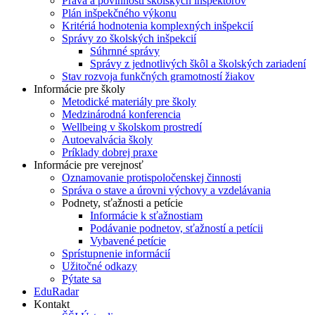
Práva a povinnosti školských inšpektorov
Plán inšpekčného výkonu
Kritériá hodnotenia komplexných inšpekcií
Správy zo školských inšpekcií
Súhrnné správy
Správy z jednotlivých škôl a školských zariadení
Stav rozvoja funkčných gramotností žiakov
Informácie pre školy
Metodické materiály pre školy
Medzinárodná konferencia
Wellbeing v školskom prostredí
Autoevalvácia školy
Príklady dobrej praxe
Informácie pre verejnosť
Oznamovanie protispoločenskej činnosti
Správa o stave a úrovni výchovy a vzdelávania
Podnety, sťažnosti a petície
Informácie k sťažnostiam
Podávanie podnetov, sťažností a petícii
Vybavené petície
Sprístupnenie informácií
Užitočné odkazy
Pýtate sa
EduRadar
Kontakt