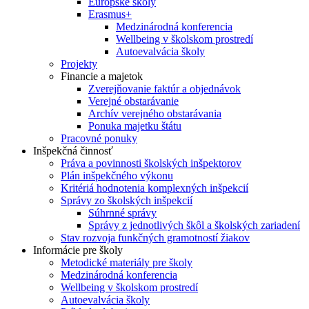
Európske školy
Erasmus+
Medzinárodná konferencia
Wellbeing v školskom prostredí
Autoevalvácia školy
Projekty
Financie a majetok
Zverejňovanie faktúr a objednávok
Verejné obstarávanie
Archív verejného obstarávania
Ponuka majetku štátu
Pracovné ponuky
Inšpekčná činnosť
Práva a povinnosti školských inšpektorov
Plán inšpekčného výkonu
Kritériá hodnotenia komplexných inšpekcií
Správy zo školských inšpekcií
Súhrnné správy
Správy z jednotlivých škôl a školských zariadení
Stav rozvoja funkčných gramotností žiakov
Informácie pre školy
Metodické materiály pre školy
Medzinárodná konferencia
Wellbeing v školskom prostredí
Autoevalvácia školy