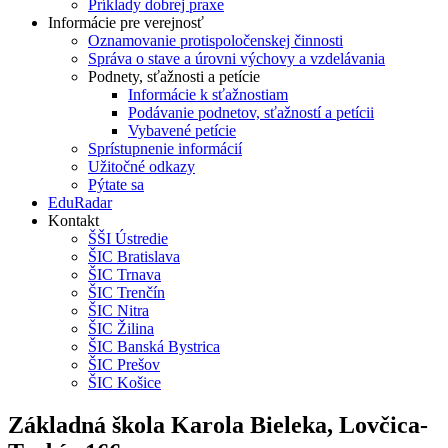
Príklady dobrej praxe
Informácie pre verejnosť
Oznamovanie protispoločenskej činnosti
Správa o stave a úrovni výchovy a vzdelávania
Podnety, sťažnosti a petície
Informácie k sťažnostiam
Podávanie podnetov, sťažností a petícii
Vybavené petície
Sprístupnenie informácií
Užitočné odkazy
Pýtate sa
EduRadar
Kontakt
ŠŠI Ústredie
ŠIC Bratislava
ŠIC Trnava
ŠIC Trenčín
ŠIC Nitra
ŠIC Žilina
ŠIC Banská Bystrica
ŠIC Prešov
ŠIC Košice
Základná škola Karola Bieleka, Lovčica-