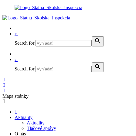
⌕
Search for:
⌕
Search for:
Mapa stránky
Aktuality
Aktuality
Tlačové správy
O nás