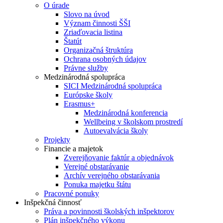
O úrade
Slovo na úvod
Význam činnosti ŠŠI
Zriaďovacia listina
Štatút
Organizačná štruktúra
Ochrana osobných údajov
Právne služby
Medzinárodná spolupráca
SICI Medzinárodná spolupráca
Európske školy
Erasmus+
Medzinárodná konferencia
Wellbeing v školskom prostredí
Autoevalvácia školy
Projekty
Financie a majetok
Zverejňovanie faktúr a objednávok
Verejné obstarávanie
Archív verejného obstarávania
Ponuka majetku štátu
Pracovné ponuky
Inšpekčná činnosť
Práva a povinnosti školských inšpektorov
Plán inšpekčného výkonu