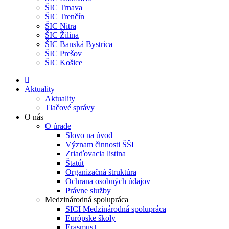
ŠIC Trnava
ŠIC Trenčín
ŠIC Nitra
ŠIC Žilina
ŠIC Banská Bystrica
ŠIC Prešov
ŠIC Košice
Aktuality
Aktuality
Tlačové správy
O nás
O úrade
Slovo na úvod
Význam činnosti ŠŠI
Zriaďovacia listina
Štatút
Organizačná štruktúra
Ochrana osobných údajov
Právne služby
Medzinárodná spolupráca
SICI Medzinárodná spolupráca
Európske školy
Erasmus+