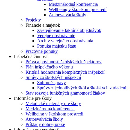
Medzinárodná konferencia
Wellbeing v školskom prostredí
Autoevalvácia školy
Projekty
Financie a majetok
Zverejňovanie faktúr a objednávok
Verejné obstarávanie
Archív verejného obstarávania
Ponuka majetku štátu
Pracovné ponuky
Inšpekčná činnosť
Práva a povinnosti školských inšpektorov
Plán inšpekčného výkonu
Kritériá hodnotenia komplexných inšpekcií
Správy zo školských inšpekcií
Súhrnné správy
Správy z jednotlivých škôl a školských zariadení
Stav rozvoja funkčných gramotností žiakov
Informácie pre školy
Metodické materiály pre školy
Medzinárodná konferencia
Wellbeing v školskom prostredí
Autoevalvácia školy
Príklady dobrej praxe
Informácie pre verejnosť