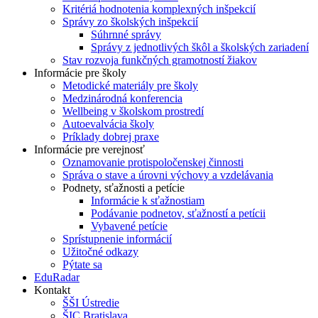
Kritériá hodnotenia komplexných inšpekcií
Správy zo školských inšpekcií
Súhrnné správy
Správy z jednotlivých škôl a školských zariadení
Stav rozvoja funkčných gramotností žiakov
Informácie pre školy
Metodické materiály pre školy
Medzinárodná konferencia
Wellbeing v školskom prostredí
Autoevalvácia školy
Príklady dobrej praxe
Informácie pre verejnosť
Oznamovanie protispoločenskej činnosti
Správa o stave a úrovni výchovy a vzdelávania
Podnety, sťažnosti a petície
Informácie k sťažnostiam
Podávanie podnetov, sťažností a petícii
Vybavené petície
Sprístupnenie informácií
Užitočné odkazy
Pýtate sa
EduRadar
Kontakt
ŠŠI Ústredie
ŠIC Bratislava