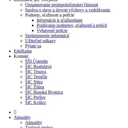
Oznamovanie protispoločenskej činnosti
Správa o stave a úrovni výchovy a vzdelávania
Podnety, sťažnosti a petície
Informácie k sťažnostiam
Podávanie podnetov, sťažností a petícii
Vybavené petície
Sprístupnenie informácií
Užitočné odkazy
Pýtate sa
EduRadar
Kontakt
ŠŠI Ústredie
ŠIC Bratislava
ŠIC Trnava
ŠIC Trenčín
ŠIC Nitra
ŠIC Žilina
ŠIC Banská Bystrica
ŠIC Prešov
ŠIC Košice
Aktuality
Aktuality
Tlačové správy