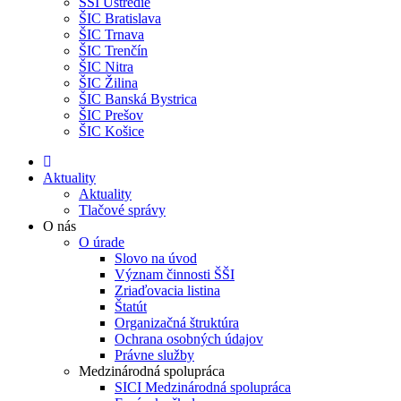
ŠŠI Ústredie
ŠIC Bratislava
ŠIC Trnava
ŠIC Trenčín
ŠIC Nitra
ŠIC Žilina
ŠIC Banská Bystrica
ŠIC Prešov
ŠIC Košice
Aktuality
Aktuality
Tlačové správy
O nás
O úrade
Slovo na úvod
Význam činnosti ŠŠI
Zriaďovacia listina
Štatút
Organizačná štruktúra
Ochrana osobných údajov
Právne služby
Medzinárodná spolupráca
SICI Medzinárodná spolupráca