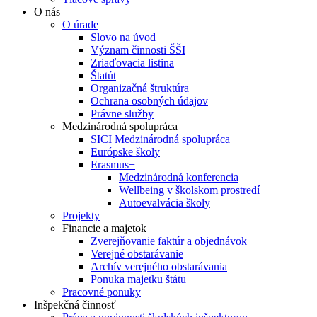
O nás
O úrade
Slovo na úvod
Význam činnosti ŠŠI
Zriaďovacia listina
Štatút
Organizačná štruktúra
Ochrana osobných údajov
Právne služby
Medzinárodná spolupráca
SICI Medzinárodná spolupráca
Európske školy
Erasmus+
Medzinárodná konferencia
Wellbeing v školskom prostredí
Autoevalvácia školy
Projekty
Financie a majetok
Zverejňovanie faktúr a objednávok
Verejné obstarávanie
Archív verejného obstarávania
Ponuka majetku štátu
Pracovné ponuky
Inšpekčná činnosť