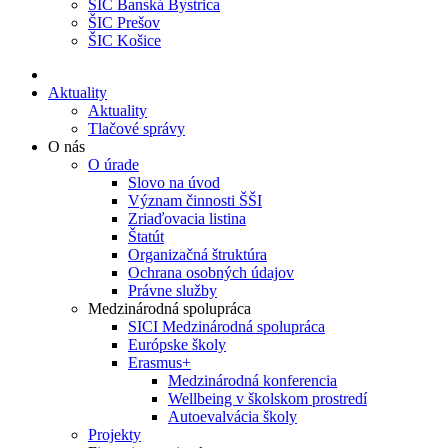
ŠIC Banská Bystrica
ŠIC Prešov
ŠIC Košice
Aktuality
Aktuality
Tlačové správy
O nás
O úrade
Slovo na úvod
Význam činnosti ŠŠI
Zriaďovacia listina
Štatút
Organizačná štruktúra
Ochrana osobných údajov
Právne služby
Medzinárodná spolupráca
SICI Medzinárodná spolupráca
Európske školy
Erasmus+
Medzinárodná konferencia
Wellbeing v školskom prostredí
Autoevalvácia školy
Projekty