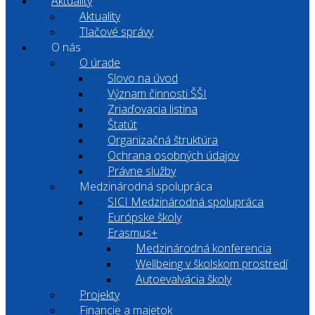
Aktuality
Aktuality
Tlačové správy
O nás
O úrade
Slovo na úvod
Význam činnosti ŠŠI
Zriaďovacia listina
Štatút
Organizačná štruktúra
Ochrana osobných údajov
Právne služby
Medzinárodná spolupráca
SICI Medzinárodná spolupráca
Európske školy
Erasmus+
Medzinárodná konferencia
Wellbeing v školskom prostredí
Autoevalvácia školy
Projekty
Financie a majetok