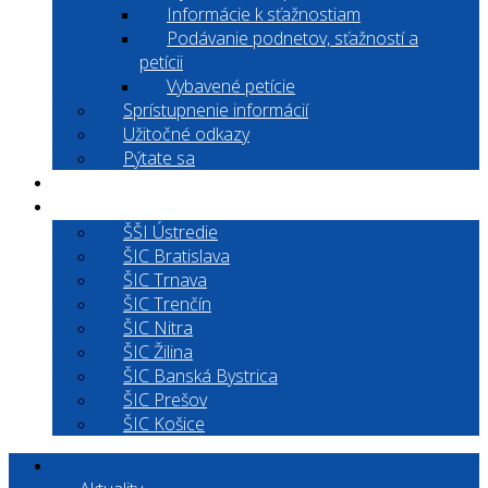
Informácie k sťažnostiam
Podávanie podnetov, sťažností a
petícii
Vybavené petície
Sprístupnenie informácií
Užitočné odkazy
Pýtate sa
EduRadar
Kontakt
ŠŠI Ústredie
ŠIC Bratislava
ŠIC Trnava
ŠIC Trenčín
ŠIC Nitra
ŠIC Žilina
ŠIC Banská Bystrica
ŠIC Prešov
ŠIC Košice