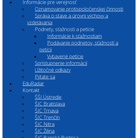
Informácie pre verejnosť
Oznamovanie protispoločenskej činnosti
Správa o stave a úrovni výchovy a
vzdelávania
Podnety, sťažnosti a petície
Informácie k sťažnostiam
Podávanie podnetov, sťažností a
petícii
Vybavené petície
Sprístupnenie informácií
Užitočné odkazy
Pýtate sa
EduRadar
Kontakt
ŠŠI Ústredie
ŠIC Bratislava
ŠIC Trnava
ŠIC Trenčín
ŠIC Nitra
ŠIC Žilina
ŠIC Banská Bystrica