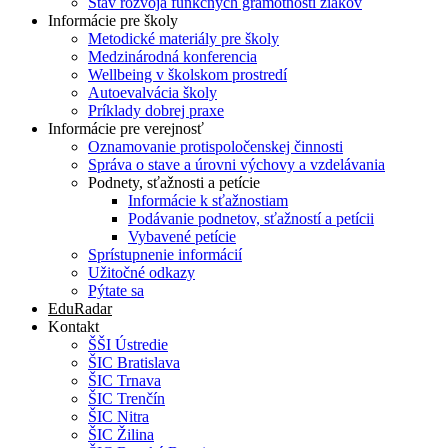
Stav rozvoja funkčných gramotností žiakov
Informácie pre školy
Metodické materiály pre školy
Medzinárodná konferencia
Wellbeing v školskom prostredí
Autoevalvácia školy
Príklady dobrej praxe
Informácie pre verejnosť
Oznamovanie protispoločenskej činnosti
Správa o stave a úrovni výchovy a vzdelávania
Podnety, sťažnosti a petície
Informácie k sťažnostiam
Podávanie podnetov, sťažností a petícii
Vybavené petície
Sprístupnenie informácií
Užitočné odkazy
Pýtate sa
EduRadar
Kontakt
ŠŠI Ústredie
ŠIC Bratislava
ŠIC Trnava
ŠIC Trenčín
ŠIC Nitra
ŠIC Žilina