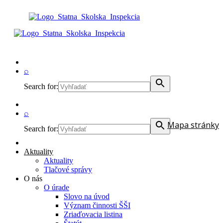
⌕
Search for:
⌕
Mapa stránky
Search for:
Aktuality
Aktuality
Tlačové správy
O nás
O úrade
Slovo na úvod
Význam činnosti ŠŠI
Zriaďovacia listina