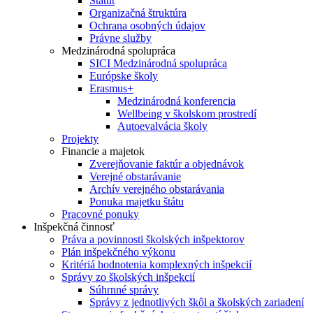
Štatút
Organizačná štruktúra
Ochrana osobných údajov
Právne služby
Medzinárodná spolupráca
SICI Medzinárodná spolupráca
Európske školy
Erasmus+
Medzinárodná konferencia
Wellbeing v školskom prostredí
Autoevalvácia školy
Projekty
Financie a majetok
Zverejňovanie faktúr a objednávok
Verejné obstarávanie
Archív verejného obstarávania
Ponuka majetku štátu
Pracovné ponuky
Inšpekčná činnosť
Práva a povinnosti školských inšpektorov
Plán inšpekčného výkonu
Kritériá hodnotenia komplexných inšpekcií
Správy zo školských inšpekcií
Súhrnné správy
Správy z jednotlivých škôl a školských zariadení