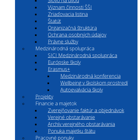
Slovo na úvod
Význam činnosti ŠŠI
Zriaďovacia listina
Štatút
Organizačná štruktúra
Ochrana osobných údajov
Právne služby
Medzinárodná spolupráca
SICI Medzinárodná spolupráca
Európske školy
Erasmus+
Medzinárodná konferencia
Wellbeing v školskom prostredí
Autoevalvácia školy
Projekty
Financie a majetok
Zverejňovanie faktúr a objednávok
Verejné obstarávanie
Archív verejného obstarávania
Ponuka majetku štátu
Pracovné ponuky