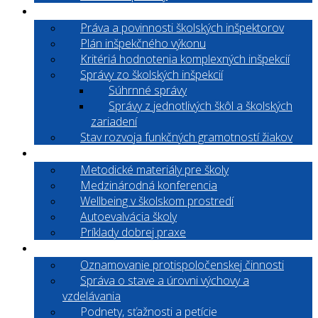
Inšpekčná činnosť
Práva a povinnosti školských inšpektorov
Plán inšpekčného výkonu
Kritériá hodnotenia komplexných inšpekcií
Správy zo školských inšpekcií
Súhrnné správy
Správy z jednotlivých škôl a školských
zariadení
Stav rozvoja funkčných gramotností žiakov
Informácie pre školy
Metodické materiály pre školy
Medzinárodná konferencia
Wellbeing v školskom prostredí
Autoevalvácia školy
Príklady dobrej praxe
Informácie pre verejnosť
Oznamovanie protispoločenskej činnosti
Správa o stave a úrovni výchovy a
vzdelávania
Podnety, sťažnosti a petície