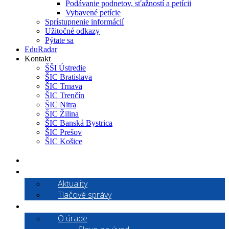
Podávanie podnetov, sťažností a petícii
Vybavené petície
Sprístupnenie informácií
Užitočné odkazy
Pýtate sa
EduRadar
Kontakt
ŠŠI Ústredie
ŠIC Bratislava
ŠIC Trnava
ŠIC Trenčín
ŠIC Nitra
ŠIC Žilina
ŠIC Banská Bystrica
ŠIC Prešov
ŠIC Košice
Aktuality
Aktuality
Tlačové správy
O nás
O úrade