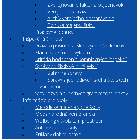
Zverejňovanie faktúr a objednávok
Verejné obstarávanie
Archív verejného obstarávania
Ponuka majetku štátu
Pracovné ponuky
Inšpekčná činnosť
Práva a povinnosti školských inšpektorov
Plán inšpekčného výkonu
Kritériá hodnotenia komplexných inšpekcií
Správy zo školských inšpekcií
Súhrnné správy
Správy z jednotlivých škôl a školských
zariadení
Stav rozvoja funkčných gramotností žiakov
Informácie pre školy
Metodické materiály pre školy
Medzinárodná konferencia
Wellbeing v školskom prostredí
Autoevalvácia školy
Príklady dobrej praxe