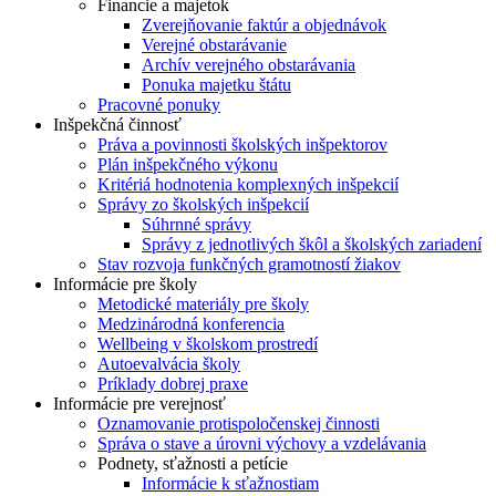
Financie a majetok
Zverejňovanie faktúr a objednávok
Verejné obstarávanie
Archív verejného obstarávania
Ponuka majetku štátu
Pracovné ponuky
Inšpekčná činnosť
Práva a povinnosti školských inšpektorov
Plán inšpekčného výkonu
Kritériá hodnotenia komplexných inšpekcií
Správy zo školských inšpekcií
Súhrnné správy
Správy z jednotlivých škôl a školských zariadení
Stav rozvoja funkčných gramotností žiakov
Informácie pre školy
Metodické materiály pre školy
Medzinárodná konferencia
Wellbeing v školskom prostredí
Autoevalvácia školy
Príklady dobrej praxe
Informácie pre verejnosť
Oznamovanie protispoločenskej činnosti
Správa o stave a úrovni výchovy a vzdelávania
Podnety, sťažnosti a petície
Informácie k sťažnostiam