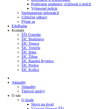
Podávanie podnetov, sťažností a petícii
Vybavené petície
Sprístupnenie informácií
Užitočné odkazy
Pýtate sa
EduRadar
Kontakt
ŠŠI Ústredie
ŠIC Bratislava
ŠIC Trnava
ŠIC Trenčín
ŠIC Nitra
ŠIC Žilina
ŠIC Banská Bystrica
ŠIC Prešov
ŠIC Košice
Aktuality
Aktuality
Tlačové správy
O nás
O úrade
Slovo na úvod
Význam činnosti ŠŠI