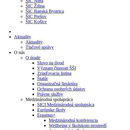
ŠIC Nitra
ŠIC Žilina
ŠIC Banská Bystrica
ŠIC Prešov
ŠIC Košice
Aktuality
Aktuality
Tlačové správy
O nás
O úrade
Slovo na úvod
Význam činnosti ŠŠI
Zriaďovacia listina
Štatút
Organizačná štruktúra
Ochrana osobných údajov
Právne služby
Medzinárodná spolupráca
SICI Medzinárodná spolupráca
Európske školy
Erasmus+
Medzinárodná konferencia
Wellbeing v školskom prostredí