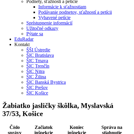
Podnety, sťažnosti a petície
Informácie k sťažnostiam
Podávanie podnetov, sťažností a petícii
Vybavené petície
Sprístupnenie informácií
Užitočné odkazy
Pýtate sa
EduRadar
Kontakt
ŠŠI Ústredie
ŠIC Bratislava
ŠIC Trnava
ŠIC Trenčín
ŠIC Nitra
ŠIC Žilina
ŠIC Banská Bystrica
ŠIC Prešov
ŠIC Košice
Žabiatko jasličky škôlka, Myslavská
37/53, Košice
Číslo
Začiatok
Koniec
Správa na
správy
inšpekcie
inšpekcie
stiahnutie