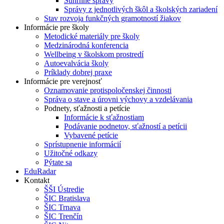
Súhrnné správy
Správy z jednotlivých škôl a školských zariadení
Stav rozvoja funkčných gramotností žiakov
Informácie pre školy
Metodické materiály pre školy
Medzinárodná konferencia
Wellbeing v školskom prostredí
Autoevalvácia školy
Príklady dobrej praxe
Informácie pre verejnosť
Oznamovanie protispoločenskej činnosti
Správa o stave a úrovni výchovy a vzdelávania
Podnety, sťažnosti a petície
Informácie k sťažnostiam
Podávanie podnetov, sťažností a petícii
Vybavené petície
Sprístupnenie informácií
Užitočné odkazy
Pýtate sa
EduRadar
Kontakt
ŠŠI Ústredie
ŠIC Bratislava
ŠIC Trnava
ŠIC Trenčín