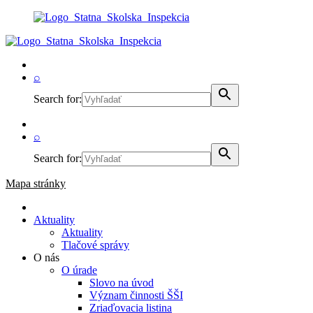
⌕
Search for:
⌕
Search for:
Mapa stránky
Aktuality
Aktuality
Tlačové správy
O nás
O úrade
Slovo na úvod
Význam činnosti ŠŠI
Zriaďovacia listina