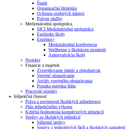
Štatút
Organizačná štruktúra
Ochrana osobných údajov
Právne služby
Medzinárodná spolupráca
SICI Medzinárodná spolupráca
Európske školy
Erasmus+
Medzinárodná konferencia
Wellbeing v školskom prostredí
Autoevalvácia školy
Projekty
Financie a majetok
Zverejňovanie faktúr a objednávok
Verejné obstarávanie
Archív verejného obstarávania
Ponuka majetku štátu
Pracovné ponuky
Inšpekčná činnosť
Práva a povinnosti školských inšpektorov
Plán inšpekčného výkonu
Kritériá hodnotenia komplexných inšpekcií
Správy zo školských inšpekcií
Súhrnné správy
Správy z jednotlivých škôl a školských zariadení