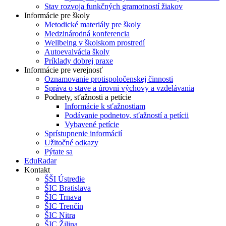
Stav rozvoja funkčných gramotností žiakov
Informácie pre školy
Metodické materiály pre školy
Medzinárodná konferencia
Wellbeing v školskom prostredí
Autoevalvácia školy
Príklady dobrej praxe
Informácie pre verejnosť
Oznamovanie protispoločenskej činnosti
Správa o stave a úrovni výchovy a vzdelávania
Podnety, sťažnosti a petície
Informácie k sťažnostiam
Podávanie podnetov, sťažností a petícii
Vybavené petície
Sprístupnenie informácií
Užitočné odkazy
Pýtate sa
EduRadar
Kontakt
ŠŠI Ústredie
ŠIC Bratislava
ŠIC Trnava
ŠIC Trenčín
ŠIC Nitra
ŠIC Žilina