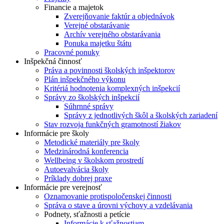
Financie a majetok
Zverejňovanie faktúr a objednávok
Verejné obstarávanie
Archív verejného obstarávania
Ponuka majetku štátu
Pracovné ponuky
Inšpekčná činnosť
Práva a povinnosti školských inšpektorov
Plán inšpekčného výkonu
Kritériá hodnotenia komplexných inšpekcií
Správy zo školských inšpekcií
Súhrnné správy
Správy z jednotlivých škôl a školských zariadení
Stav rozvoja funkčných gramotností žiakov
Informácie pre školy
Metodické materiály pre školy
Medzinárodná konferencia
Wellbeing v školskom prostredí
Autoevalvácia školy
Príklady dobrej praxe
Informácie pre verejnosť
Oznamovanie protispoločenskej činnosti
Správa o stave a úrovni výchovy a vzdelávania
Podnety, sťažnosti a petície
Informácie k sťažnostiam