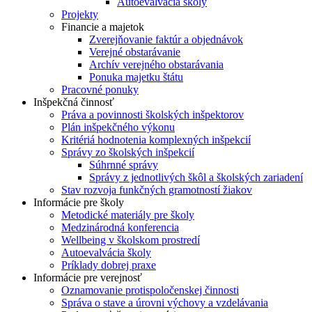
Autoevalvácia školy
Projekty
Financie a majetok
Zverejňovanie faktúr a objednávok
Verejné obstarávanie
Archív verejného obstarávania
Ponuka majetku štátu
Pracovné ponuky
Inšpekčná činnosť
Práva a povinnosti školských inšpektorov
Plán inšpekčného výkonu
Kritériá hodnotenia komplexných inšpekcií
Správy zo školských inšpekcií
Súhrnné správy
Správy z jednotlivých škôl a školských zariadení
Stav rozvoja funkčných gramotností žiakov
Informácie pre školy
Metodické materiály pre školy
Medzinárodná konferencia
Wellbeing v školskom prostredí
Autoevalvácia školy
Príklady dobrej praxe
Informácie pre verejnosť
Oznamovanie protispoločenskej činnosti
Správa o stave a úrovni výchovy a vzdelávania