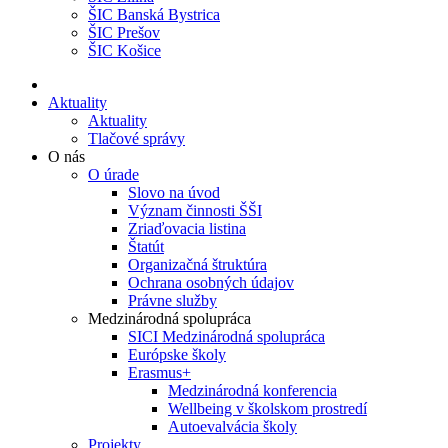
ŠIC Banská Bystrica
ŠIC Prešov
ŠIC Košice
Aktuality
Aktuality
Tlačové správy
O nás
O úrade
Slovo na úvod
Význam činnosti ŠŠI
Zriaďovacia listina
Štatút
Organizačná štruktúra
Ochrana osobných údajov
Právne služby
Medzinárodná spolupráca
SICI Medzinárodná spolupráca
Európske školy
Erasmus+
Medzinárodná konferencia
Wellbeing v školskom prostredí
Autoevalvácia školy
Projekty