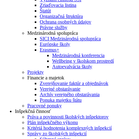
Zriaďovacia listina
Štatút
Organizačná štruktúra
Ochrana osobných údajov
Právne služby
Medzinárodná spolupráca
SICI Medzinárodná spolupráca
Európske školy
Erasmus+
Medzinárodná konferencia
Wellbeing v školskom prostredí
Autoevalvácia školy
Projekty
Financie a majetok
Zverejňovanie faktúr a objednávok
Verejné obstarávanie
Archív verejného obstarávania
Ponuka majetku štátu
Pracovné ponuky
Inšpekčná činnosť
Práva a povinnosti školských inšpektorov
Plán inšpekčného výkonu
Kritériá hodnotenia komplexných inšpekcií
Správy zo školských inšpekcií