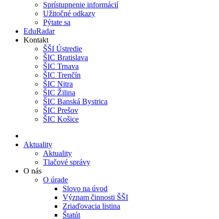
Sprístupnenie informácií
Užitočné odkazy
Pýtate sa
EduRadar
Kontakt
ŠŠI Ústredie
ŠIC Bratislava
ŠIC Trnava
ŠIC Trenčín
ŠIC Nitra
ŠIC Žilina
ŠIC Banská Bystrica
ŠIC Prešov
ŠIC Košice
Aktuality
Aktuality
Tlačové správy
O nás
O úrade
Slovo na úvod
Význam činnosti ŠŠI
Zriaďovacia listina
Štatút