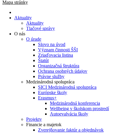
Mapa stránky
Aktuality
Aktuality
Tlačové správy
O nás
O úrade
Slovo na úvod
Význam činnosti ŠŠI
Zriaďovacia listina
Štatút
Organizačná štruktúra
Ochrana osobných údajov
Právne služby
Medzinárodná spolupráca
SICI Medzinárodná spolupráca
Európske školy
Erasmus+
Medzinárodná konferencia
Wellbeing v školskom prostredí
Autoevalvácia školy
Projekty
Financie a majetok
Zverejňovanie faktúr a objednávok