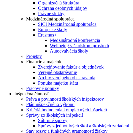
Organizačná štruktúra
Ochrana osobných údajov
Právne služby
Medzinárodná spolupráca
SICI Medzinárodná spolupráca
Európske školy
Erasmus+
Medzinárodná konferencia
Wellbeing v školskom prostredí
Autoevalvácia školy
Projekty
Financie a majetok
Zverejňovanie faktúr a objednávok
Verejné obstarávanie
Archív verejného obstarávania
Ponuka majetku štátu
Pracovné ponuky
Inšpekčná činnosť
Práva a povinnosti školských inšpektorov
Plán inšpekčného výkonu
Kritériá hodnotenia komplexných inšpekcií
Správy zo školských inšpekcií
Súhrnné správy
Správy z jednotlivých škôl a školských zariadení
Stav rozvoja funkčných gramotností žiakov