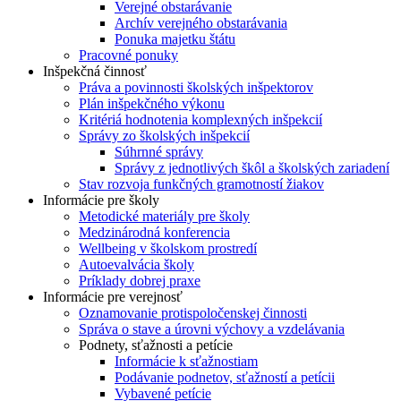
Verejné obstarávanie
Archív verejného obstarávania
Ponuka majetku štátu
Pracovné ponuky
Inšpekčná činnosť
Práva a povinnosti školských inšpektorov
Plán inšpekčného výkonu
Kritériá hodnotenia komplexných inšpekcií
Správy zo školských inšpekcií
Súhrnné správy
Správy z jednotlivých škôl a školských zariadení
Stav rozvoja funkčných gramotností žiakov
Informácie pre školy
Metodické materiály pre školy
Medzinárodná konferencia
Wellbeing v školskom prostredí
Autoevalvácia školy
Príklady dobrej praxe
Informácie pre verejnosť
Oznamovanie protispoločenskej činnosti
Správa o stave a úrovni výchovy a vzdelávania
Podnety, sťažnosti a petície
Informácie k sťažnostiam
Podávanie podnetov, sťažností a petícii
Vybavené petície