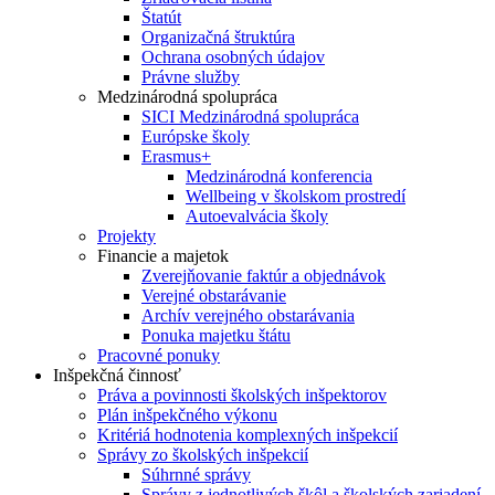
Štatút
Organizačná štruktúra
Ochrana osobných údajov
Právne služby
Medzinárodná spolupráca
SICI Medzinárodná spolupráca
Európske školy
Erasmus+
Medzinárodná konferencia
Wellbeing v školskom prostredí
Autoevalvácia školy
Projekty
Financie a majetok
Zverejňovanie faktúr a objednávok
Verejné obstarávanie
Archív verejného obstarávania
Ponuka majetku štátu
Pracovné ponuky
Inšpekčná činnosť
Práva a povinnosti školských inšpektorov
Plán inšpekčného výkonu
Kritériá hodnotenia komplexných inšpekcií
Správy zo školských inšpekcií
Súhrnné správy
Správy z jednotlivých škôl a školských zariadení