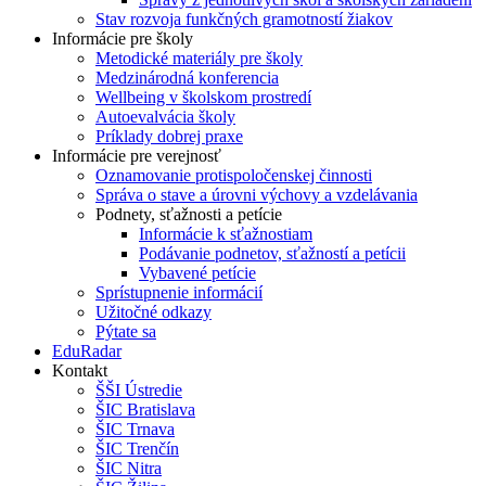
Stav rozvoja funkčných gramotností žiakov
Informácie pre školy
Metodické materiály pre školy
Medzinárodná konferencia
Wellbeing v školskom prostredí
Autoevalvácia školy
Príklady dobrej praxe
Informácie pre verejnosť
Oznamovanie protispoločenskej činnosti
Správa o stave a úrovni výchovy a vzdelávania
Podnety, sťažnosti a petície
Informácie k sťažnostiam
Podávanie podnetov, sťažností a petícii
Vybavené petície
Sprístupnenie informácií
Užitočné odkazy
Pýtate sa
EduRadar
Kontakt
ŠŠI Ústredie
ŠIC Bratislava
ŠIC Trnava
ŠIC Trenčín
ŠIC Nitra