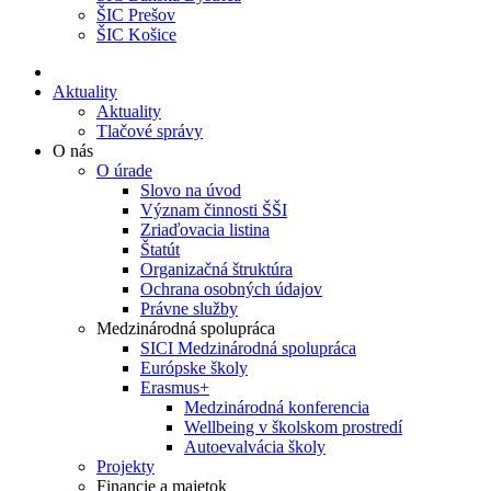
ŠIC Prešov
ŠIC Košice
Aktuality
Aktuality
Tlačové správy
O nás
O úrade
Slovo na úvod
Význam činnosti ŠŠI
Zriaďovacia listina
Štatút
Organizačná štruktúra
Ochrana osobných údajov
Právne služby
Medzinárodná spolupráca
SICI Medzinárodná spolupráca
Európske školy
Erasmus+
Medzinárodná konferencia
Wellbeing v školskom prostredí
Autoevalvácia školy
Projekty
Financie a majetok