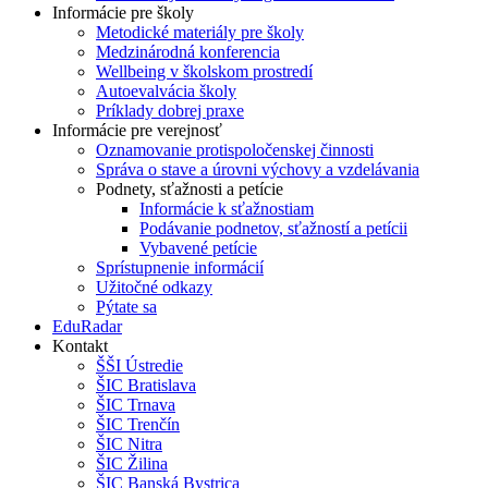
Informácie pre školy
Metodické materiály pre školy
Medzinárodná konferencia
Wellbeing v školskom prostredí
Autoevalvácia školy
Príklady dobrej praxe
Informácie pre verejnosť
Oznamovanie protispoločenskej činnosti
Správa o stave a úrovni výchovy a vzdelávania
Podnety, sťažnosti a petície
Informácie k sťažnostiam
Podávanie podnetov, sťažností a petícii
Vybavené petície
Sprístupnenie informácií
Užitočné odkazy
Pýtate sa
EduRadar
Kontakt
ŠŠI Ústredie
ŠIC Bratislava
ŠIC Trnava
ŠIC Trenčín
ŠIC Nitra
ŠIC Žilina
ŠIC Banská Bystrica