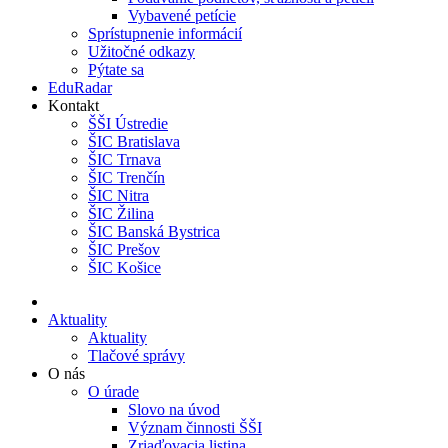
Vybavené petície
Sprístupnenie informácií
Užitočné odkazy
Pýtate sa
EduRadar
Kontakt
ŠŠI Ústredie
ŠIC Bratislava
ŠIC Trnava
ŠIC Trenčín
ŠIC Nitra
ŠIC Žilina
ŠIC Banská Bystrica
ŠIC Prešov
ŠIC Košice
Aktuality
Aktuality
Tlačové správy
O nás
O úrade
Slovo na úvod
Význam činnosti ŠŠI
Zriaďovacia listina