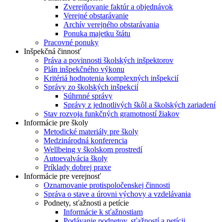
Zverejňovanie faktúr a objednávok
Verejné obstarávanie
Archív verejného obstarávania
Ponuka majetku štátu
Pracovné ponuky
Inšpekčná činnosť
Práva a povinnosti školských inšpektorov
Plán inšpekčného výkonu
Kritériá hodnotenia komplexných inšpekcií
Správy zo školských inšpekcií
Súhrnné správy
Správy z jednotlivých škôl a školských zariadení
Stav rozvoja funkčných gramotností žiakov
Informácie pre školy
Metodické materiály pre školy
Medzinárodná konferencia
Wellbeing v školskom prostredí
Autoevalvácia školy
Príklady dobrej praxe
Informácie pre verejnosť
Oznamovanie protispoločenskej činnosti
Správa o stave a úrovni výchovy a vzdelávania
Podnety, sťažnosti a petície
Informácie k sťažnostiam
Podávanie podnetov, sťažností a petícii