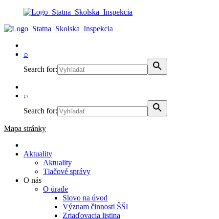
⌕
Search for:
⌕
Search for:
Mapa stránky
Aktuality
Aktuality
Tlačové správy
O nás
O úrade
Slovo na úvod
Význam činnosti ŠŠI
Zriaďovacia listina