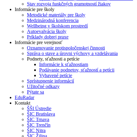
Stav rozvoja funkčných gramotností žiakov
Informácie pre školy
Metodické materiály pre školy
Medzinárodná konferencia
Wellbeing v školskom prostredí
Autoevalvácia školy
Príklady dobrej praxe
Informácie pre verejnosť
Oznamovanie protispoločenskej činnosti
Správa o stave a úrovni výchovy a vzdelávania
Podnety, sťažnosti a petície
Informácie k sťažnostiam
Podávanie podnetov, sťažností a petícii
Vybavené petície
Sprístupnenie informácií
Užitočné odkazy
Pýtate sa
EduRadar
Kontakt
ŠŠI Ústredie
ŠIC Bratislava
ŠIC Trnava
ŠIC Trenčín
ŠIC Nitra
ŠIC Žilina