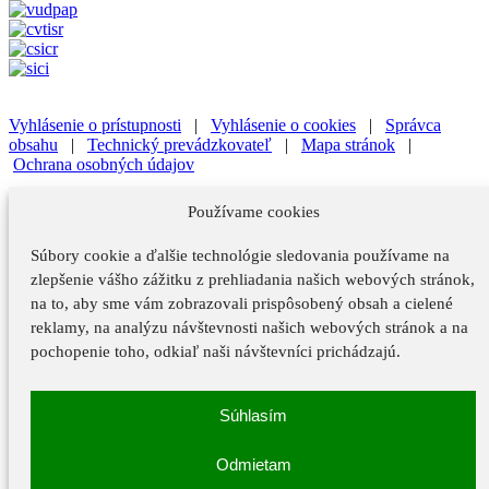
Vyhlásenie o prístupnosti
|
Vyhlásenie o cookies
|
Správca
obsahu
|
Technický prevádzkovateľ
|
Mapa stránok
|
Ochrana osobných údajov
Vyhlásenie o prístupnosti
|
Vyhlásenie o cookies
|
Správca
Používame cookies
obsahu
Súbory cookie a ďalšie technológie sledovania používame na
Technický prevádzkovateľ
|
Mapa stránok
|
Ochrana osobných
údajov
zlepšenie vášho zážitku z prehliadania našich webových stránok,
na to, aby sme vám zobrazovali prispôsobený obsah a cielené
Vyhlásenie o prístupnosti
reklamy, na analýzu návštevnosti našich webových stránok a na
Vyhlásenie o cookies
pochopenie toho, odkiaľ naši návštevníci prichádzajú.
Správca obsahu
Súhlasím
Technický prevádzkovateľ
Mapa stránok
Odmietam