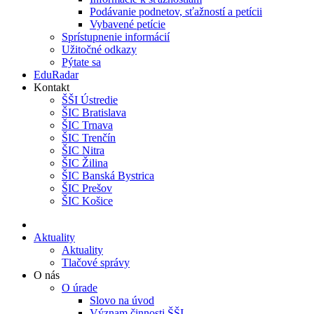
Podávanie podnetov, sťažností a petícii
Vybavené petície
Sprístupnenie informácií
Užitočné odkazy
Pýtate sa
EduRadar
Kontakt
ŠŠI Ústredie
ŠIC Bratislava
ŠIC Trnava
ŠIC Trenčín
ŠIC Nitra
ŠIC Žilina
ŠIC Banská Bystrica
ŠIC Prešov
ŠIC Košice
Aktuality
Aktuality
Tlačové správy
O nás
O úrade
Slovo na úvod
Význam činnosti ŠŠI