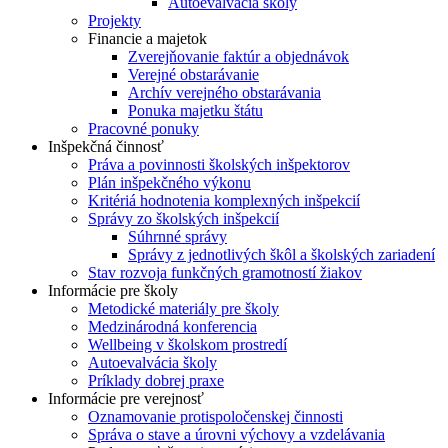
Autoevalvácia školy
Projekty
Financie a majetok
Zverejňovanie faktúr a objednávok
Verejné obstarávanie
Archív verejného obstarávania
Ponuka majetku štátu
Pracovné ponuky
Inšpekčná činnosť
Práva a povinnosti školských inšpektorov
Plán inšpekčného výkonu
Kritériá hodnotenia komplexných inšpekcií
Správy zo školských inšpekcií
Súhrnné správy
Správy z jednotlivých škôl a školských zariadení
Stav rozvoja funkčných gramotností žiakov
Informácie pre školy
Metodické materiály pre školy
Medzinárodná konferencia
Wellbeing v školskom prostredí
Autoevalvácia školy
Príklady dobrej praxe
Informácie pre verejnosť
Oznamovanie protispoločenskej činnosti
Správa o stave a úrovni výchovy a vzdelávania