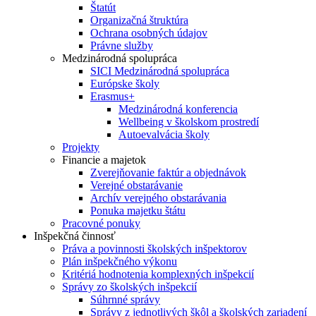
Štatút
Organizačná štruktúra
Ochrana osobných údajov
Právne služby
Medzinárodná spolupráca
SICI Medzinárodná spolupráca
Európske školy
Erasmus+
Medzinárodná konferencia
Wellbeing v školskom prostredí
Autoevalvácia školy
Projekty
Financie a majetok
Zverejňovanie faktúr a objednávok
Verejné obstarávanie
Archív verejného obstarávania
Ponuka majetku štátu
Pracovné ponuky
Inšpekčná činnosť
Práva a povinnosti školských inšpektorov
Plán inšpekčného výkonu
Kritériá hodnotenia komplexných inšpekcií
Správy zo školských inšpekcií
Súhrnné správy
Správy z jednotlivých škôl a školských zariadení