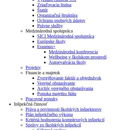
Zriaďovacia listina
Štatút
Organizačná štruktúra
Ochrana osobných údajov
Právne služby
Medzinárodná spolupráca
SICI Medzinárodná spolupráca
Európske školy
Erasmus+
Medzinárodná konferencia
Wellbeing v školskom prostredí
Autoevalvácia školy
Projekty
Financie a majetok
Zverejňovanie faktúr a objednávok
Verejné obstarávanie
Archív verejného obstarávania
Ponuka majetku štátu
Pracovné ponuky
Inšpekčná činnosť
Práva a povinnosti školských inšpektorov
Plán inšpekčného výkonu
Kritériá hodnotenia komplexných inšpekcií
Správy zo školských inšpekcií