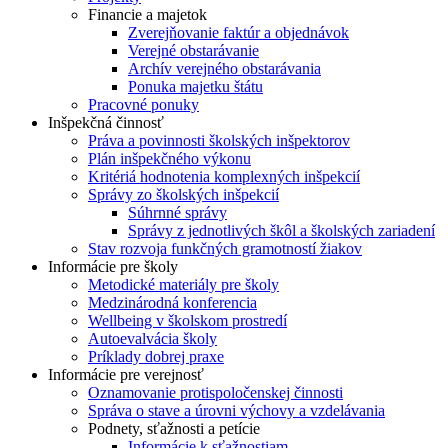
Financie a majetok
Zverejňovanie faktúr a objednávok
Verejné obstarávanie
Archív verejného obstarávania
Ponuka majetku štátu
Pracovné ponuky
Inšpekčná činnosť
Práva a povinnosti školských inšpektorov
Plán inšpekčného výkonu
Kritériá hodnotenia komplexných inšpekcií
Správy zo školských inšpekcií
Súhrnné správy
Správy z jednotlivých škôl a školských zariadení
Stav rozvoja funkčných gramotností žiakov
Informácie pre školy
Metodické materiály pre školy
Medzinárodná konferencia
Wellbeing v školskom prostredí
Autoevalvácia školy
Príklady dobrej praxe
Informácie pre verejnosť
Oznamovanie protispoločenskej činnosti
Správa o stave a úrovni výchovy a vzdelávania
Podnety, sťažnosti a petície
Informácie k sťažnostiam