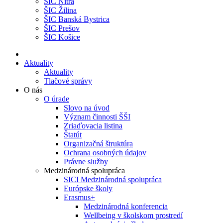
ŠIC Nitra
ŠIC Žilina
ŠIC Banská Bystrica
ŠIC Prešov
ŠIC Košice
Aktuality
Aktuality
Tlačové správy
O nás
O úrade
Slovo na úvod
Význam činnosti ŠŠI
Zriaďovacia listina
Štatút
Organizačná štruktúra
Ochrana osobných údajov
Právne služby
Medzinárodná spolupráca
SICI Medzinárodná spolupráca
Európske školy
Erasmus+
Medzinárodná konferencia
Wellbeing v školskom prostredí