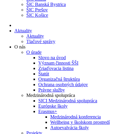
ŠIC Banská Bystrica
ŠIC Prešov
ŠIC Košice
Aktuality
Aktuality
Tlačové správy
O nás
O úrade
Slovo na úvod
Význam činnosti ŠŠI
Zriaďovacia listina
Štatút
Organizačná štruktúra
Ochrana osobných údajov
Právne služby
Medzinárodná spolupráca
SICI Medzinárodná spolupráca
Európske školy
Erasmus+
Medzinárodná konferencia
Wellbeing v školskom prostredí
Autoevalvácia školy
Projekty