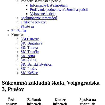
Podnety, sťažnosti a petície
Informácie k sťažnostiam
Podávanie podnetov, sťažností a petícii
Vybavené petície
Sprístupnenie informácií
Užitočné odkazy
Pýtate sa
EduRadar
Kontakt
ŠŠI Ústredie
ŠIC Bratislava
ŠIC Trnava
ŠIC Trenčín
ŠIC Nitra
ŠIC Žilina
ŠIC Banská Bystrica
ŠIC Prešov
ŠIC Košice
Súkromná základná škola, Volgogradská
3, Prešov
Číslo
Začiatok
Koniec
Správa na
správy
inšpekcie
inšpekcie
stiahnutie