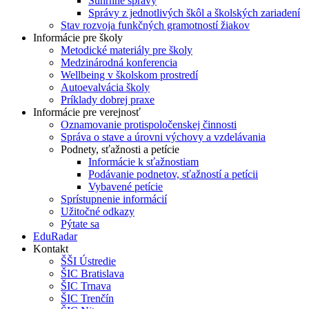
Súhrnné správy
Správy z jednotlivých škôl a školských zariadení
Stav rozvoja funkčných gramotností žiakov
Informácie pre školy
Metodické materiály pre školy
Medzinárodná konferencia
Wellbeing v školskom prostredí
Autoevalvácia školy
Príklady dobrej praxe
Informácie pre verejnosť
Oznamovanie protispoločenskej činnosti
Správa o stave a úrovni výchovy a vzdelávania
Podnety, sťažnosti a petície
Informácie k sťažnostiam
Podávanie podnetov, sťažností a petícii
Vybavené petície
Sprístupnenie informácií
Užitočné odkazy
Pýtate sa
EduRadar
Kontakt
ŠŠI Ústredie
ŠIC Bratislava
ŠIC Trnava
ŠIC Trenčín