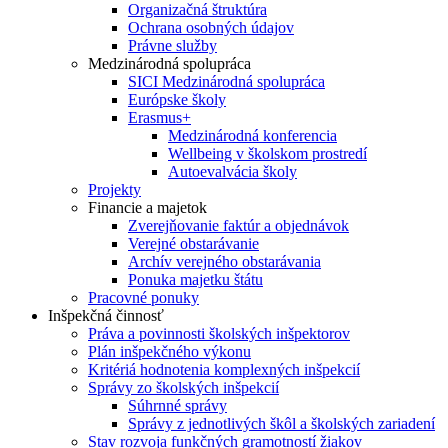
Organizačná štruktúra
Ochrana osobných údajov
Právne služby
Medzinárodná spolupráca
SICI Medzinárodná spolupráca
Európske školy
Erasmus+
Medzinárodná konferencia
Wellbeing v školskom prostredí
Autoevalvácia školy
Projekty
Financie a majetok
Zverejňovanie faktúr a objednávok
Verejné obstarávanie
Archív verejného obstarávania
Ponuka majetku štátu
Pracovné ponuky
Inšpekčná činnosť
Práva a povinnosti školských inšpektorov
Plán inšpekčného výkonu
Kritériá hodnotenia komplexných inšpekcií
Správy zo školských inšpekcií
Súhrnné správy
Správy z jednotlivých škôl a školských zariadení
Stav rozvoja funkčných gramotností žiakov