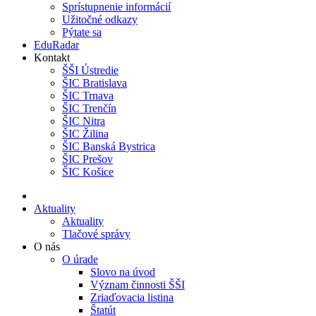
Sprístupnenie informácií
Užitočné odkazy
Pýtate sa
EduRadar
Kontakt
ŠŠI Ústredie
ŠIC Bratislava
ŠIC Trnava
ŠIC Trenčín
ŠIC Nitra
ŠIC Žilina
ŠIC Banská Bystrica
ŠIC Prešov
ŠIC Košice
Aktuality
Aktuality
Tlačové správy
O nás
O úrade
Slovo na úvod
Význam činnosti ŠŠI
Zriaďovacia listina
Štatút