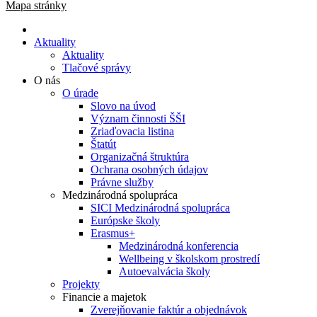
Mapa stránky
Aktuality
Aktuality
Tlačové správy
O nás
O úrade
Slovo na úvod
Význam činnosti ŠŠI
Zriaďovacia listina
Štatút
Organizačná štruktúra
Ochrana osobných údajov
Právne služby
Medzinárodná spolupráca
SICI Medzinárodná spolupráca
Európske školy
Erasmus+
Medzinárodná konferencia
Wellbeing v školskom prostredí
Autoevalvácia školy
Projekty
Financie a majetok
Zverejňovanie faktúr a objednávok