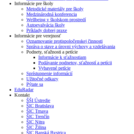
Informácie pre školy
Metodické materiály pre školy
Medzinárodná konferencia
Wellbeing v školskom prostredí
Autoevalvácia školy
Príklady dobrej praxe
Informácie pre verejnosť
Oznamovanie protispoločenskej činnosti
Správa o stave a úrovni výchovy a vzdelávania
Podnety, sťažnosti a petície
Informácie k sťažnostiam
Podávanie podnetov, sťažností a petícii
Vybavené petície
Sprístupnenie informácií
Užitočné odkazy
Pýtate sa
EduRadar
Kontakt
ŠŠI Ústredie
ŠIC Bratislava
ŠIC Trnava
ŠIC Trenčín
ŠIC Nitra
ŠIC Žilina
ŠIC Banská Bystrica