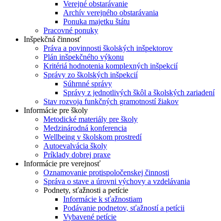
Verejné obstarávanie
Archív verejného obstarávania
Ponuka majetku štátu
Pracovné ponuky
Inšpekčná činnosť
Práva a povinnosti školských inšpektorov
Plán inšpekčného výkonu
Kritériá hodnotenia komplexných inšpekcií
Správy zo školských inšpekcií
Súhrnné správy
Správy z jednotlivých škôl a školských zariadení
Stav rozvoja funkčných gramotností žiakov
Informácie pre školy
Metodické materiály pre školy
Medzinárodná konferencia
Wellbeing v školskom prostredí
Autoevalvácia školy
Príklady dobrej praxe
Informácie pre verejnosť
Oznamovanie protispoločenskej činnosti
Správa o stave a úrovni výchovy a vzdelávania
Podnety, sťažnosti a petície
Informácie k sťažnostiam
Podávanie podnetov, sťažností a petícii
Vybavené petície